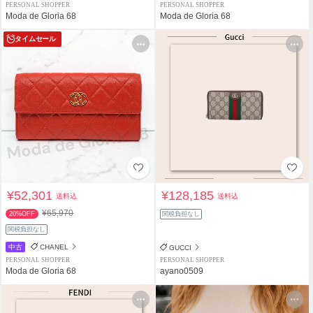
PERSONAL SHOPPER
PERSONAL SHOPPER
Moda de Gloria 68
Moda de Gloria 68
タイムセール
¥52,301
¥128,185
送料込
送料込
¥65,970
20%OFF
関税負担なし
関税負担なし
中古
CHANEL
GUCCI
PERSONAL SHOPPER
PERSONAL SHOPPER
Moda de Gloria 68
ayano0509