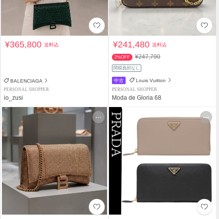
¥365,800
¥241,480
送料込
送料込
¥247,790
2%OFF
関税負担なし
中古
Louis Vuitton
BALENCIAGA
PERSONAL SHOPPER
PERSONAL SHOPPER
io_zusi
Moda de Gloria 68