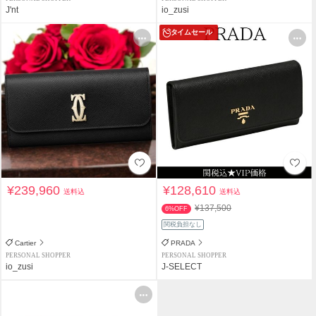
J'nt
io_zusi
タイムセール
¥239,960
¥128,610
送料込
送料込
¥137,500
6%OFF
関税負担なし
Cartier
PRADA
PERSONAL SHOPPER
PERSONAL SHOPPER
io_zusi
J-SELECT