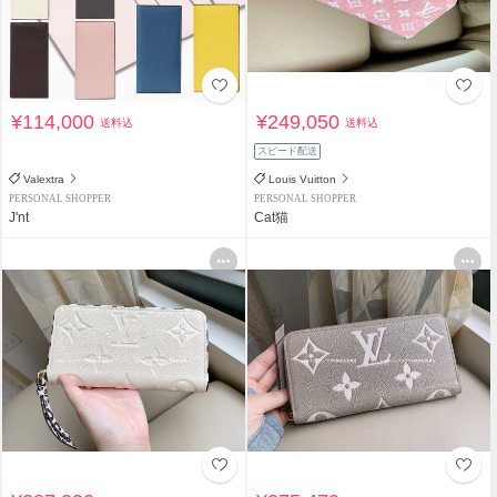
¥114,000
¥249,050
送料込
送料込
スピード配送
Valextra
Louis Vuitton
PERSONAL SHOPPER
PERSONAL SHOPPER
J'nt
Cat猫