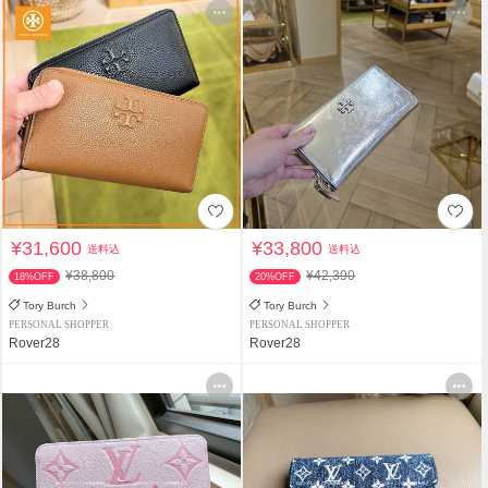
¥31,600
¥33,800
送料込
送料込
¥38,800
¥42,390
18%OFF
20%OFF
Tory Burch
Tory Burch
PERSONAL SHOPPER
PERSONAL SHOPPER
Rover28
Rover28