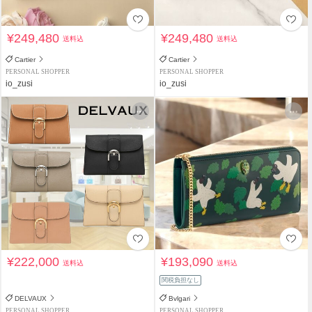
¥249,480
¥249,480
送料込
送料込
Cartier
Cartier
PERSONAL SHOPPER
PERSONAL SHOPPER
io_zusi
io_zusi
¥222,000
¥193,090
送料込
送料込
関税負担なし
DELVAUX
Bvlgari
PERSONAL SHOPPER
PERSONAL SHOPPER