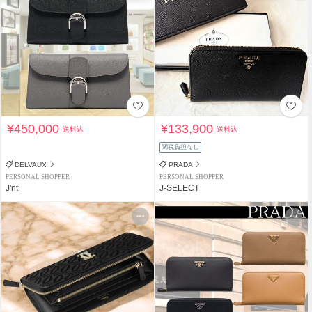
¥450,000
¥133,900
送料込
送料込
関税負担なし
DELVAUX
PRADA
PERSONAL SHOPPER
PERSONAL SHOPPER
J'nt
J-SELECT