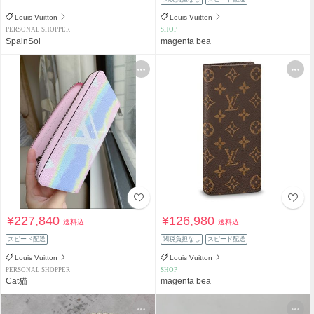
Louis Vuitton
Louis Vuitton
PERSONAL SHOPPER
SHOP
SpainSol
magenta bea
¥227,840
¥126,980
送料込
送料込
スピード配送
関税負担なし
スピード配送
Louis Vuitton
Louis Vuitton
PERSONAL SHOPPER
SHOP
Cat猫
magenta bea