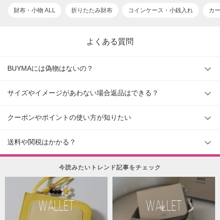
財布・小物 ALL
折りたたみ財布
コインケース・小銭入れ
カ
よくある質問
BUYMAには偽物はないの？
サイズやイメージがあわない場合返品はできる？
クーポンやポイントの使い方が知りたい
送料や関税はかかる？
今読みたいトレンド記事をチェック
WALLET
WALLET