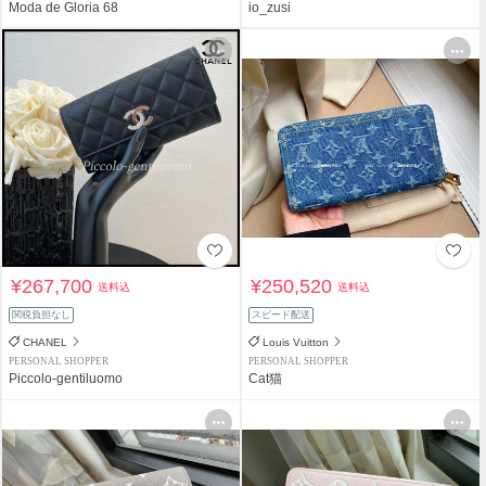
Moda de Gloria 68
io_zusi
¥267,700
¥250,520
送料込
送料込
関税負担なし
スピード配送
CHANEL
Louis Vuitton
PERSONAL SHOPPER
PERSONAL SHOPPER
Piccolo-gentiluomo
Cat猫