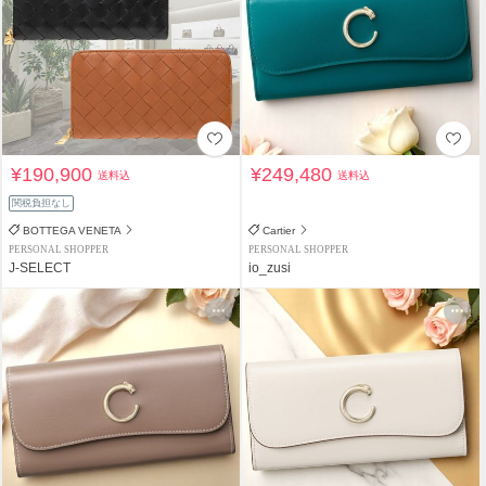
¥190,900
¥249,480
送料込
送料込
関税負担なし
BOTTEGA VENETA
Cartier
PERSONAL SHOPPER
PERSONAL SHOPPER
J-SELECT
io_zusi