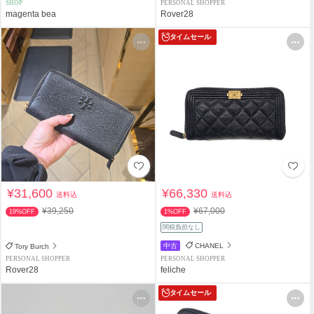
SHOP
PERSONAL SHOPPER
magenta bea
Rover28
タイムセール
¥31,600
¥66,330
送料込
送料込
¥39,250
¥67,000
19%OFF
1%OFF
関税負担なし
中古
CHANEL
Tory Burch
PERSONAL SHOPPER
PERSONAL SHOPPER
Rover28
feliche
タイムセール