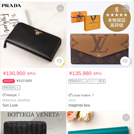
¥130,900
¥135,980
送料込
送料込
¥137,500
4%OFF
関税負担なし
スピード配送
関税負担なし
PRADA
Louis Vuitton
PERSONAL SHOPPER
SHOP
Sun Luxe
magenta bea