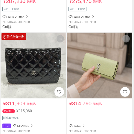
¥287,230
¥275,470
送料込
送料込
スピード配送
スピード配送
Louis Vuitton
Louis Vuitton
PERSONAL SHOPPER
PERSONAL SHOPPER
Cat猫
Cat猫
タイムセール
¥311,909
¥314,790
送料込
送料込
¥315,060
1%OFF
関税負担なし
中古
CHANEL
Cartier
PERSONAL SHOPPER
PERSONAL SHOPPER