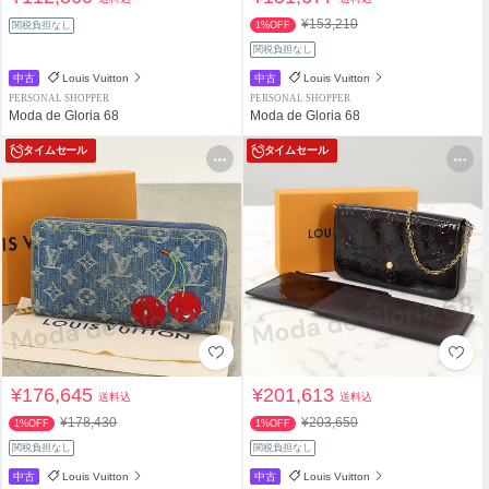
¥153,210
関税負担なし
1%OFF
関税負担なし
中古
Louis Vuitton
中古
Louis Vuitton
PERSONAL SHOPPER
PERSONAL SHOPPER
Moda de Gloria 68
Moda de Gloria 68
タイムセール
タイムセール
¥176,645
¥201,613
送料込
送料込
¥178,430
¥203,650
1%OFF
1%OFF
関税負担なし
関税負担なし
中古
Louis Vuitton
中古
Louis Vuitton