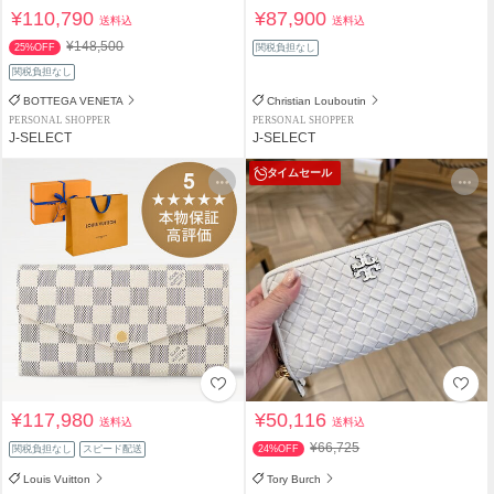
¥110,790
¥87,900
送料込
送料込
¥148,500
25%OFF
関税負担なし
関税負担なし
BOTTEGA VENETA
Christian Louboutin
PERSONAL SHOPPER
PERSONAL SHOPPER
J-SELECT
J-SELECT
タイムセール
¥117,980
¥50,116
送料込
送料込
¥66,725
関税負担なし
スピード配送
24%OFF
Louis Vuitton
Tory Burch