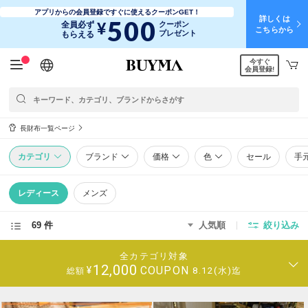
アプリからの会員登録ですぐに使えるクーポンGET！
詳しくは
500
¥
全員必ず
クーポン
こちらから
プレゼント
もらえる
今すぐ
日本語
English
简体中文
繁體中文
会員登録!
長財布一覧ページ
カテゴリ
ブランド
価格
色
セール
手
レディース
メンズ
69 件
人気順
絞り込み
全カテゴリ対象
12,000
COUPON
¥
8.12(水)迄
総額