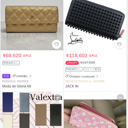
¥68,620
¥118,602
送料込
送料込
¥137,500
関税負担なし
13%OFF
関税負担なし
スピード配送
中古
CHANEL
Christian Louboutin
PERSONAL SHOPPER
PREMIUM PERSONAL SHOPPER
Moda de Gloria 68
JACK IN