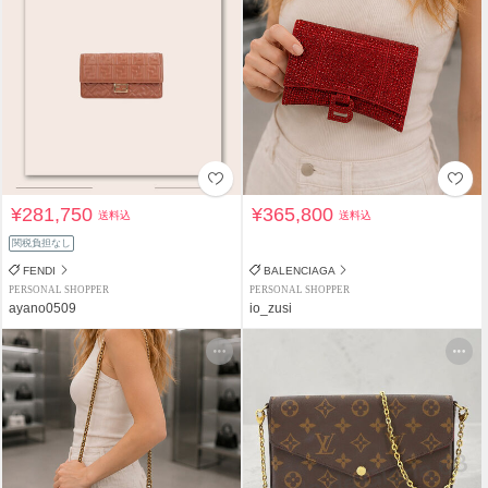
¥281,750
¥365,800
送料込
送料込
関税負担なし
FENDI
BALENCIAGA
PERSONAL SHOPPER
PERSONAL SHOPPER
ayano0509
io_zusi