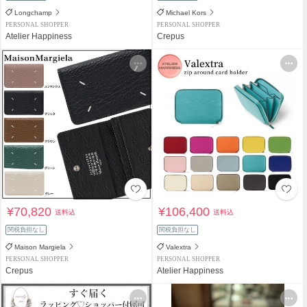
Longchamp
Michael Kors
PERSONAL SHOPPER
PERSONAL SHOPPER
Atelier Happiness
Crepus
¥70,820
¥106,400
送料込
送料込
関税負担なし
関税負担なし
Maison Margiela
Valextra
PERSONAL SHOPPER
PERSONAL SHOPPER
Crepus
Atelier Happiness