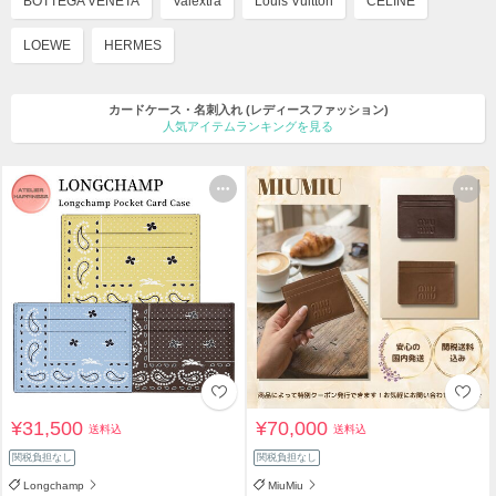
BOTTEGA VENETA
Valextra
Louis Vuitton
CELINE
LOEWE
HERMES
カードケース・名刺入れ
(レディースファッション)
人気アイテムランキングを見る
¥31,500
¥70,000
送料込
送料込
関税負担なし
関税負担なし
Longchamp
MiuMiu