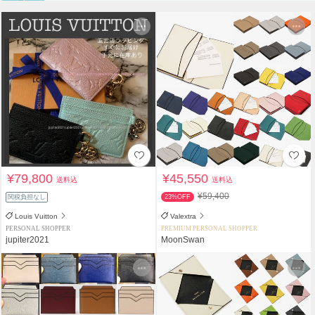
¥79,800
¥45,550
送料込
送料込
¥59,400
関税負担なし
23%OFF
Louis Vuitton
Valextra
PERSONAL SHOPPER
PREMIUM PERSONAL SHOPPER
jupiter2021
MoonSwan