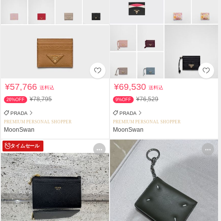
¥57,766
¥69,530
送料込
送料込
¥78,795
¥76,529
26%OFF
9%OFF
PRADA
PRADA
PREMIUM PERSONAL SHOPPER
PREMIUM PERSONAL SHOPPER
MoonSwan
MoonSwan
タイムセール