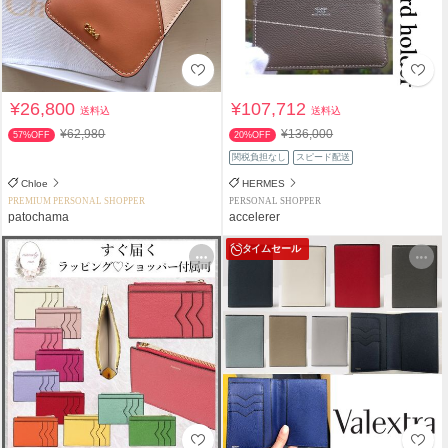
¥26,800
¥107,712
送料込
送料込
¥62,980
¥136,000
57%OFF
20%OFF
関税負担なし
スピード配送
Chloe
HERMES
PREMIUM PERSONAL SHOPPER
PERSONAL SHOPPER
patochama
accelerer
タイムセール