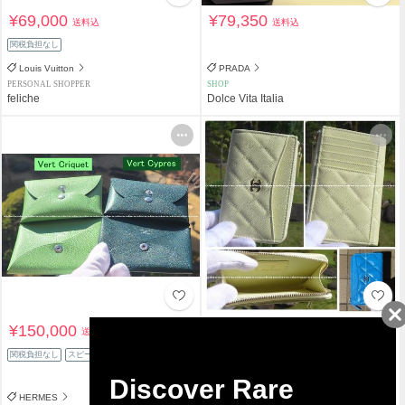
¥69,000
¥79,350
送料込
送料込
関税負担なし
Louis Vuitton
PRADA
PERSONAL SHOPPER
SHOP
feliche
Dolce Vita Italia
¥150,000
¥197,600
送料込
送料込
¥208,000
関税負担なし
スピード配送
5%OFF
関税負担なし
スピード配送
HERMES
CHANEL