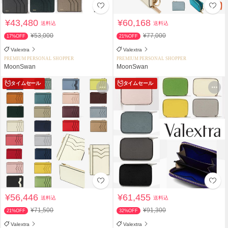
¥43,480
¥60,168
送料込
送料込
¥53,000
¥77,000
17%OFF
21%OFF
Valextra
Valextra
PREMIUM PERSONAL SHOPPER
PREMIUM PERSONAL SHOPPER
MoonSwan
MoonSwan
タイムセール
タイムセール
¥56,446
¥61,455
送料込
送料込
¥71,500
¥91,300
21%OFF
32%OFF
Valextra
Valextra