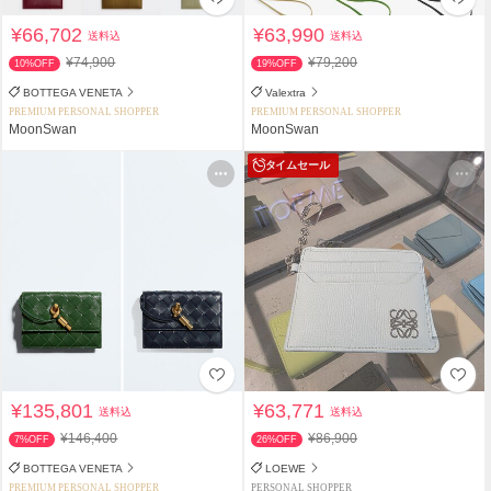
¥66,702
¥63,990
送料込
送料込
¥74,900
¥79,200
10%OFF
19%OFF
BOTTEGA VENETA
Valextra
PREMIUM PERSONAL SHOPPER
PREMIUM PERSONAL SHOPPER
MoonSwan
MoonSwan
タイムセール
¥135,801
¥63,771
送料込
送料込
¥146,400
¥86,900
7%OFF
26%OFF
BOTTEGA VENETA
LOEWE
PREMIUM PERSONAL SHOPPER
PERSONAL SHOPPER