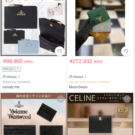
¥99,900
¥272,932
送料込
送料込
関税負担なし
PRADA
PRADA
PERSONAL SHOPPER
PREMIUM PERSONAL SHOPPER
nanaly me
MoonSwan