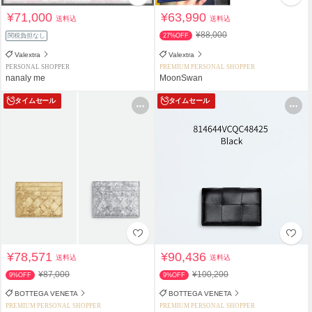
¥71,000
¥63,990
送料込
送料込
¥88,000
関税負担なし
27%OFF
Valextra
Valextra
PERSONAL SHOPPER
PREMIUM PERSONAL SHOPPER
nanaly me
MoonSwan
タイムセール
タイムセール
¥78,571
¥90,436
送料込
送料込
¥87,000
¥100,200
9%OFF
9%OFF
BOTTEGA VENETA
BOTTEGA VENETA
PREMIUM PERSONAL SHOPPER
PREMIUM PERSONAL SHOPPER