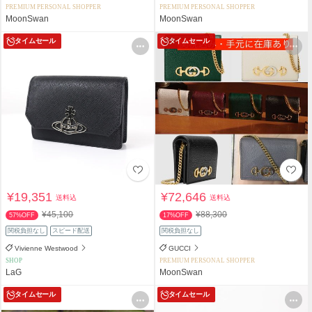
PREMIUM PERSONAL SHOPPER
PREMIUM PERSONAL SHOPPER
MoonSwan
MoonSwan
タイムセール
タイムセール
¥19,351
¥72,646
送料込
送料込
¥45,100
¥88,300
57%OFF
17%OFF
関税負担なし
スピード配送
関税負担なし
Vivienne Westwood
GUCCI
SHOP
PREMIUM PERSONAL SHOPPER
LaG
MoonSwan
タイムセール
タイムセール