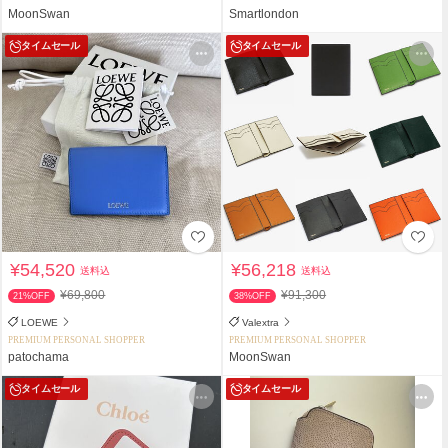
MoonSwan
Smartlondon
タイムセール
タイムセール
¥54,520
¥56,218
送料込
送料込
¥69,800
¥91,300
21%OFF
38%OFF
LOEWE
Valextra
PREMIUM PERSONAL SHOPPER
PREMIUM PERSONAL SHOPPER
patochama
MoonSwan
タイムセール
タイムセール