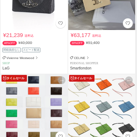
¥21,239
¥63,177
送料込
送料込
¥40,000
¥91,400
46%OFF
30%OFF
関税負担なし
スピード配送
Vivienne Westwood
CELINE
SHOP
PERSONAL SHOPPER
LaG
Smartlondon
タイムセール
タイムセール