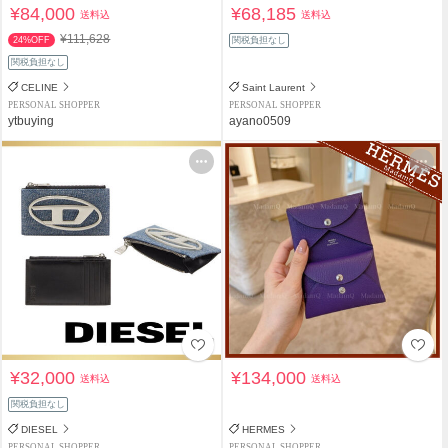
¥84,000
¥68,185
送料込
送料込
¥111,628
24%OFF
関税負担なし
関税負担なし
CELINE
Saint Laurent
PERSONAL SHOPPER
PERSONAL SHOPPER
ytbuying
ayano0509
¥32,000
¥134,000
送料込
送料込
関税負担なし
DIESEL
HERMES
PERSONAL SHOPPER
PERSONAL SHOPPER