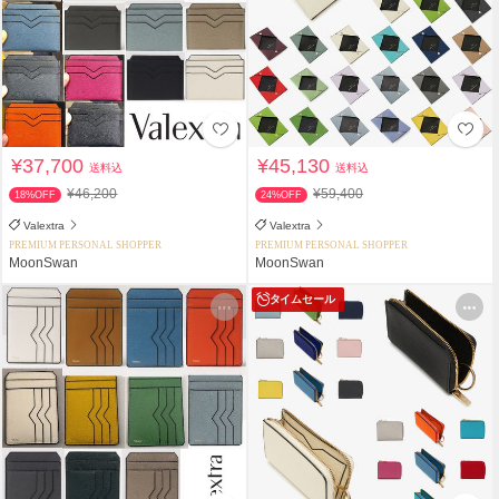
¥37,700
¥45,130
送料込
送料込
¥46,200
¥59,400
18%OFF
24%OFF
Valextra
Valextra
PREMIUM PERSONAL SHOPPER
PREMIUM PERSONAL SHOPPER
MoonSwan
MoonSwan
タイムセール