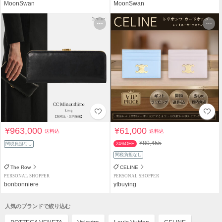
MoonSwan
MoonSwan
¥963,000
¥61,000
送料込
送料込
¥80,455
関税負担なし
24%OFF
関税負担なし
The Row
CELINE
PERSONAL SHOPPER
PERSONAL SHOPPER
bonbonniere
ytbuying
人気のブランドで絞り込む