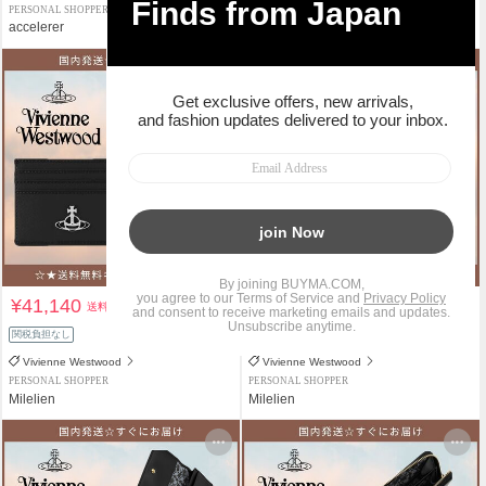
PERSONAL SHOPPER
PERSONAL SHOPPER
accelerer
accelerer
¥41,140
¥58,080
送料込
送料込
関税負担なし
関税負担なし
Vivienne Westwood
Vivienne Westwood
PERSONAL SHOPPER
PERSONAL SHOPPER
Milelien
Milelien