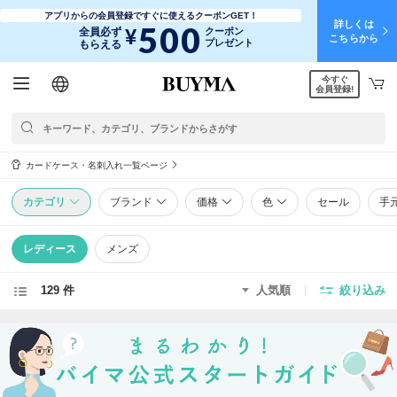
アプリからの会員登録ですぐに使えるクーポンGET！
詳しくは
500
¥
全員必ず
クーポン
こちらから
プレゼント
もらえる
今すぐ
日本語
English
简体中文
繁體中文
会員登録!
カードケース・名刺入れ一覧ページ
カテゴリ
ブランド
価格
色
セール
手
レディース
メンズ
129 件
人気順
絞り込み