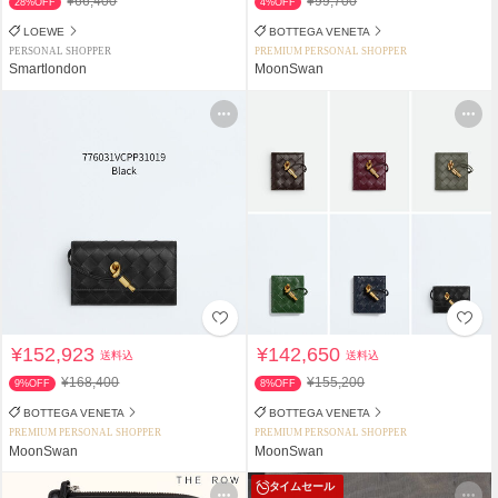
¥66,400
¥99,700
28%OFF
4%OFF
LOEWE
BOTTEGA VENETA
PERSONAL SHOPPER
PREMIUM PERSONAL SHOPPER
Smartlondon
MoonSwan
¥152,923
¥142,650
送料込
送料込
¥168,400
¥155,200
9%OFF
8%OFF
BOTTEGA VENETA
BOTTEGA VENETA
PREMIUM PERSONAL SHOPPER
PREMIUM PERSONAL SHOPPER
MoonSwan
MoonSwan
タイムセール