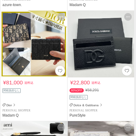
azure-town.
Madam Q
¥81,000
¥22,800
送料込
送料込
¥58,291
関税負担なし
60%OFF
関税負担なし
Dior
Dolce & Gabbana
PERSONAL SHOPPER
PERSONAL SHOPPER
Madam Q
PureStyle