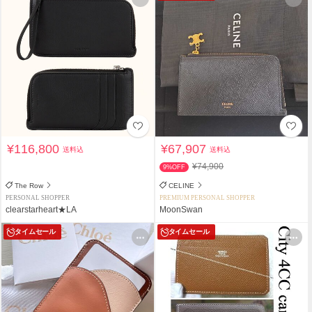
¥116,800
¥67,907
送料込
送料込
¥74,900
9%OFF
The Row
CELINE
PERSONAL SHOPPER
PREMIUM PERSONAL SHOPPER
clearstarheart★LA
MoonSwan
タイムセール
タイムセール