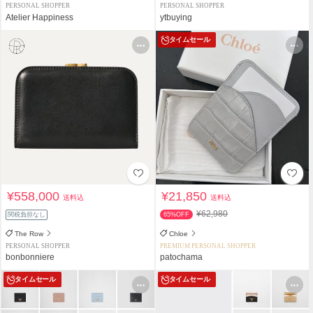
PERSONAL SHOPPER
PERSONAL SHOPPER
Atelier Happiness
ytbuying
タイムセール
¥558,000
¥21,850
送料込
送料込
¥62,980
関税負担なし
65%OFF
The Row
Chloe
PERSONAL SHOPPER
PREMIUM PERSONAL SHOPPER
bonbonniere
patochama
タイムセール
タイムセール