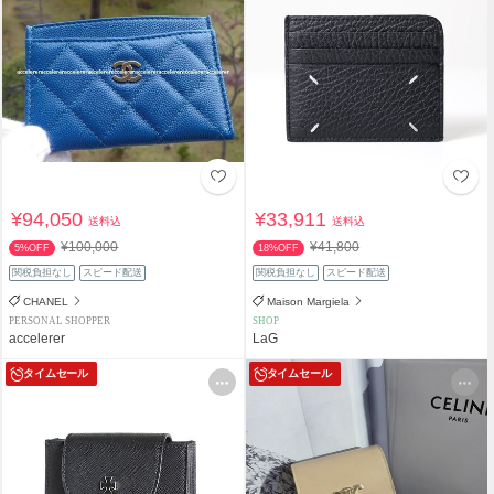
¥94,050
¥33,911
送料込
送料込
¥100,000
¥41,800
5%OFF
18%OFF
関税負担なし
スピード配送
関税負担なし
スピード配送
CHANEL
Maison Margiela
PERSONAL SHOPPER
SHOP
accelerer
LaG
タイムセール
タイムセール