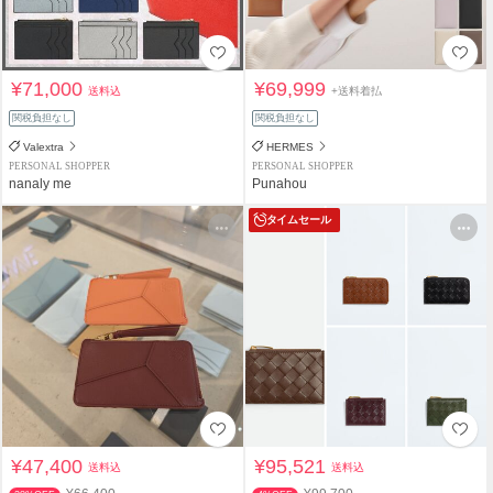
¥71,000
¥69,999
送料込
+送料着払
関税負担なし
関税負担なし
Valextra
HERMES
PERSONAL SHOPPER
PERSONAL SHOPPER
nanaly me
Punahou
タイムセール
¥47,400
¥95,521
送料込
送料込