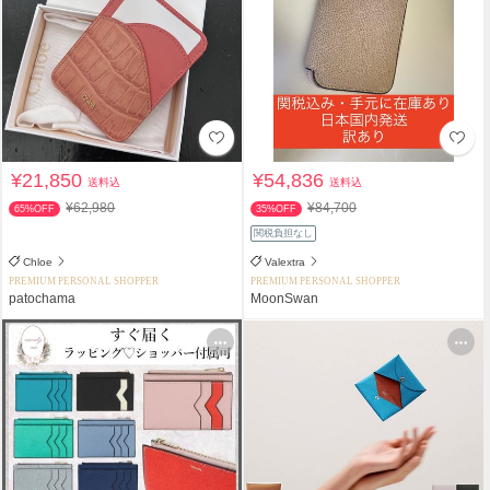
¥21,850
¥54,836
送料込
送料込
¥62,980
¥84,700
65%OFF
35%OFF
関税負担なし
Chloe
Valextra
PREMIUM PERSONAL SHOPPER
PREMIUM PERSONAL SHOPPER
patochama
MoonSwan