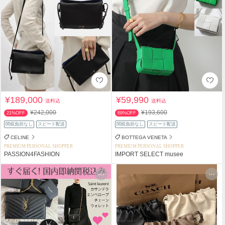
¥189,000
¥59,990
送料込
送料込
¥242,000
¥193,600
21%OFF
69%OFF
関税負担なし
スピード配送
関税負担なし
スピード配送
CELINE
BOTTEGA VENETA
PREMIUM PERSONAL SHOPPER
PREMIUM PERSONAL SHOPPER
PASSION4FASHION
IMPORT SELECT musee