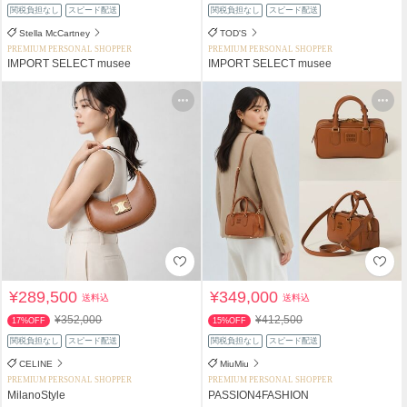
関税負担なし
スピード配送
関税負担なし
スピード配送
Stella McCartney
TOD'S
PREMIUM PERSONAL SHOPPER
PREMIUM PERSONAL SHOPPER
IMPORT SELECT musee
IMPORT SELECT musee
¥289,500
¥349,000
送料込
送料込
¥352,000
¥412,500
17%OFF
15%OFF
関税負担なし
スピード配送
関税負担なし
スピード配送
CELINE
MiuMiu
PREMIUM PERSONAL SHOPPER
PREMIUM PERSONAL SHOPPER
MilanoStyle
PASSION4FASHION