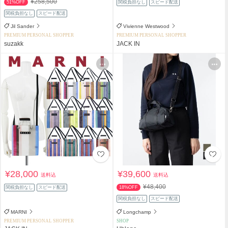
¥258,500
51%OFF
関税負担なし
スピード配送
関税負担なし
スピード配送
Jil Sander
Vivienne Westwood
PREMIUM PERSONAL SHOPPER
PREMIUM PERSONAL SHOPPER
suzakk
JACK IN
¥28,000
¥39,600
送料込
送料込
¥48,400
関税負担なし
スピード配送
18%OFF
関税負担なし
スピード配送
MARNI
Longchamp
PREMIUM PERSONAL SHOPPER
SHOP