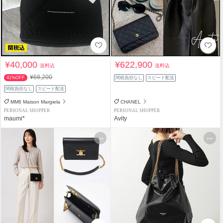
¥40,000
¥622,900
送料込
送料込
¥68,200
41%OFF
関税負担なし
スピード配送
関税負担なし
スピード配送
MM6 Maison Margiela
CHANEL
PERSONAL SHOPPER
PERSONAL SHOPPER
maumi*
Avity