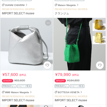
GIANNI CHIARINI
Maison Margiela
PREMIUM PERSONAL SHOPPER
PREMIUM PERSONAL SHOPPER
IMPORT SELECT musee
クランジュ
¥57,600
¥79,990
送料込
送料込
¥83,600
¥184,800
31%OFF
56%OFF
関税負担なし
スピード配送
関税負担なし
スピード配送
MM6 Maison Margiela
BOTTEGA VENETA
PREMIUM PERSONAL SHOPPER
PREMIUM PERSONAL SHOPPER
IMPORT SELECT musee
IMPORT SELECT musee