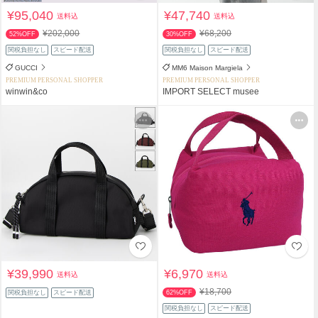
¥95,040
¥47,740
送料込
送料込
¥202,000
¥68,200
52%OFF
30%OFF
関税負担なし
スピード配送
関税負担なし
スピード配送
GUCCI
MM6 Maison Margiela
PREMIUM PERSONAL SHOPPER
PREMIUM PERSONAL SHOPPER
winwin&co
IMPORT SELECT musee
¥39,990
¥6,970
送料込
送料込
¥18,700
関税負担なし
スピード配送
62%OFF
関税負担なし
スピード配送