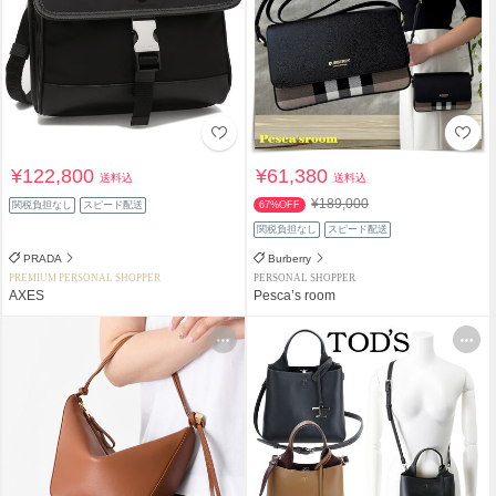
¥122,800
¥61,380
送料込
送料込
¥189,000
関税負担なし
スピード配送
67%OFF
関税負担なし
スピード配送
PRADA
Burberry
PREMIUM PERSONAL SHOPPER
PERSONAL SHOPPER
AXES
Pesca’s room