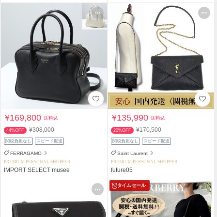
¥169,800
¥135,990
送料込
送料込
¥308,000
¥170,500
44%OFF
20%OFF
関税負担なし
スピード配送
関税負担なし
スピード配送
FERRAGAMO
Saint Laurent
PREMIUM PERSONAL SHOPPER
PREMIUM PERSONAL SHOPPER
IMPORT SELECT musee
future05
タイムセール