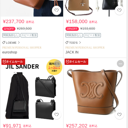
¥237,700
¥158,000
送料込
送料込
¥269,500
¥193,600
11%OFF
18%OFF
関税負担なし
スピード配送
関税負担なし
スピード配送
LOEWE
TOD'S
PREMIUM PERSONAL SHOPPER
PREMIUM PERSONAL SHOPPER
euroshop
JACK IN
タイムセール
タイムセール
¥91,971
¥257,202
送料込
送料込