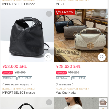
PREMIUM PERSONAL SHOPPER
PREMIUM PERSONAL SHOPPER
IMPORT SELECT musee
Mr.BH
タイムセール
¥53,600
¥28,620
送料込
送料込
¥83,600
¥57,200
35%OFF
49%OFF
関税負担なし
スピード配送
関税負担なし
スピード配送
MM6 Maison Margiela
Tory Burch
PREMIUM PERSONAL SHOPPER
PREMIUM PERSONAL SHOPPER
IMPORT SELECT musee
Mas Que Nada