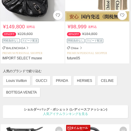
¥149,800
¥98,999
送料込
送料込
¥226,600
¥184,800
33%OFF
46%OFF
関税負担なし
スピード配送
関税負担なし
スピード配送
BALENCIAGA
Chloe
PREMIUM PERSONAL SHOPPER
PREMIUM PERSONAL SHOPPER
IMPORT SELECT musee
future05
人気のブランドで絞り込む
Louis Vuitton
GUCCI
PRADA
HERMES
CELINE
BOTTEGA VENETA
ショルダーバッグ・ポシェット
(レディースファッション)
人気アイテムランキングを見る
タイムセール