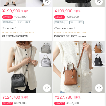
¥199,900
¥199,900
送料込
送料込
¥291,500
¥359,700
31%OFF
44%OFF
関税負担なし
スピード配送
関税負担なし
スピード配送
CELINE
BALENCIAGA
PREMIUM PERSONAL SHOPPER
PREMIUM PERSONAL SHOPPER
PASSION4FASHION
IMPORT SELECT musee
¥124,700
¥127,780
送料込
送料込
¥139,700
¥157,300
10%OFF
18%OFF