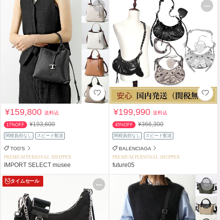
¥159,800
¥199,990
送料込
送料込
¥193,600
¥366,300
17%OFF
45%OFF
関税負担なし
スピード配送
関税負担なし
スピード配送
TOD'S
BALENCIAGA
PREMIUM PERSONAL SHOPPER
PREMIUM PERSONAL SHOPPER
IMPORT SELECT musee
future05
タイムセール