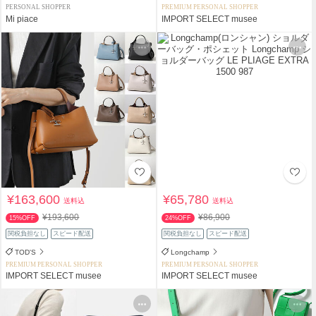
PERSONAL SHOPPER
PREMIUM PERSONAL SHOPPER
Mi piace
IMPORT SELECT musee
¥163,600
¥65,780
送料込
送料込
¥193,600
¥86,900
15%OFF
24%OFF
関税負担なし
スピード配送
関税負担なし
スピード配送
TOD'S
Longchamp
PREMIUM PERSONAL SHOPPER
PREMIUM PERSONAL SHOPPER
IMPORT SELECT musee
IMPORT SELECT musee