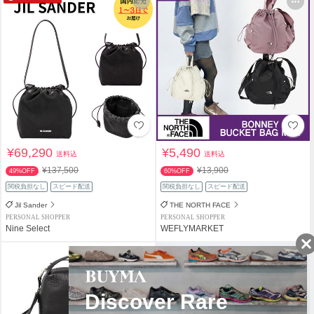
¥69,290
¥5,490
送料込
送料込
¥137,500
¥13,900
49%OFF
60%OFF
関税負担なし
スピード配送
関税負担なし
スピード配送
Jil Sander
THE NORTH FACE
PERSONAL SHOPPER
PERSONAL SHOPPER
Nine Select
WEFLYMARKET