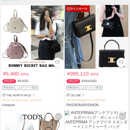
タイムセール
¥5,480
¥395,110
送料込
送料込
¥8,495
¥484,000
35%OFF
18%OFF
関税負担なし
スピード配送
関税負担なし
スピード配送
THE NORTH FACE
CELINE
PREMIUM PERSONAL SHOPPER
PREMIUM PERSONAL SHOPPER
t-mazon
PASSION4FASHION