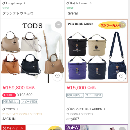
Longchamp
Ralph Lauren
SHOP
SHOP
グランデトウキョウ
Riverall
¥159,800
¥15,000
送料込
送料込
¥193,600
17%OFF
関税負担なし
スピード配送
関税負担なし
スピード配送
TOD'S
POLO RALPH LAUREN
PREMIUM PERSONAL SHOPPER
PERSONAL SHOPPER
JACK IN
amy007
タイムセール