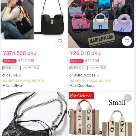
¥374,500
¥26,048
送料込
送料込
¥445,500
¥62,700
15%OFF
58%OFF
関税負担なし
スピード配送
関税負担なし
スピード配送
CELINE
MARC JACOBS
PREMIUM PERSONAL SHOPPER
PREMIUM PERSONAL SHOPPER
MilanoStyle
Mas Que Nada
タイムセール