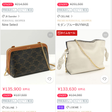
¥214,500
¥291,500
57%OFF
11%OFF
関税負担なし
スピード配送
関税負担なし
スピード配送
Jil Sander
CELINE
PERSONAL SHOPPER
PREMIUM PERSONAL SHOPPER
Nine Select
モダンブルーBUYMA店
タイムセール
¥135,900
¥133,630
送料込
送料込
¥137,500
¥134,980
1%OFF
1%OFF
関税負担なし
スピード配送
関税負担なし
スピード配送
中古
LOEWE
CELINE