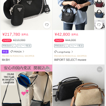
¥217,780
¥42,800
送料込
送料込
¥219,980
¥44,000
1%OFF
2%OFF
関税負担なし
スピード配送
関税負担なし
スピード配送
中古
PRADA
Longchamp
PREMIUM PERSONAL SHOPPER
PREMIUM PERSONAL SHOPPER
Mr.BH
IMPORT SELECT musee