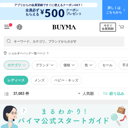
アプリからの会員登録ですぐに使えるクーポンGET！
詳しくは
500
¥
全員必ず
クーポン
こちらから
プレゼント
もらえる
今すぐ
日本語
English
简体中文
繁體中文
会員登録!
ショルダーバッグ一覧ページ
カテゴリ
ブランド
価格
色
セール
手
レディース
メンズ
ベビー・キッズ
37,083 件
人気順
絞り込み