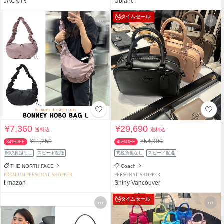
JACK IN
Ublanc
タイムセール
¥7,360
¥29,690
送料込
送料込
¥11,250
¥54,900
34%OFF
45%OFF
関税負担なし
スピード配送
関税負担なし
スピード配送
THE NORTH FACE
Coach
PREMIUM PERSONAL SHOPPER
PERSONAL SHOPPER
t-mazon
Shiny Vancouver
タイムセール