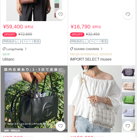
¥59,400
¥16,790
送料込
送料込
¥72,600
¥32,450
18%OFF
48%OFF
関税負担なし
スピード配送
関税負担なし
スピード配送
Longchamp
GIANNI CHIARINI
SHOP
PREMIUM PERSONAL SHOPPER
Ublanc
IMPORT SELECT musee