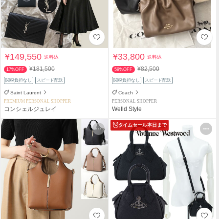
¥149,550
¥33,800
送料込
送料込
¥181,500
¥82,500
17%OFF
59%OFF
関税負担なし
スピード配送
関税負担なし
スピード配送
Saint Laurent
Coach
PREMIUM PERSONAL SHOPPER
PERSONAL SHOPPER
コンシェルジュレイ
Welld Style
タイムセール
本日まで