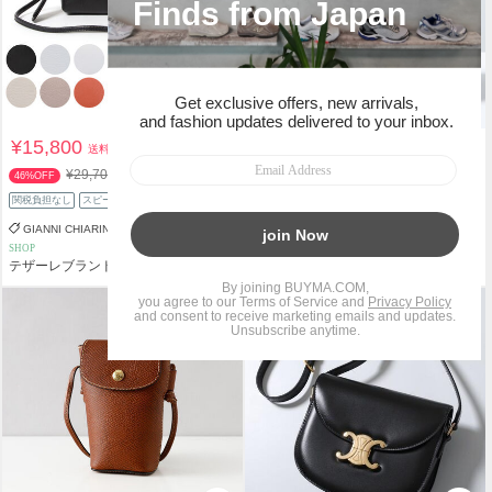
¥15,800
¥307,800
送料込
送料込
¥29,700
¥324,500
46%OFF
5%OFF
関税負担なし
スピード配送
関税負担なし
スピード配送
GIANNI CHIARINI
PRADA
SHOP
PREMIUM PERSONAL SHOPPER
テザーレブランドショップ
IMPORT SELECT musee