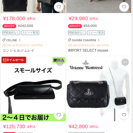
¥178,000
¥29,980
送料込
送料込
¥242,000
¥53,900
26%OFF
44%OFF
関税負担なし
スピード配送
関税負担なし
スピード配送
CELINE
GIANNI CHIARINI
PREMIUM PERSONAL SHOPPER
PREMIUM PERSONAL SHOPPER
コンシェルジュレイ
IMPORT SELECT musee
タイムセール
¥125,730
¥42,800
送料込
送料込