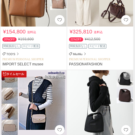
¥154,800
¥325,810
送料込
送料込
¥193,600
¥412,500
20%OFF
21%OFF
関税負担なし
スピード配送
関税負担なし
スピード配送
TOD'S
MiuMiu
PREMIUM PERSONAL SHOPPER
PREMIUM PERSONAL SHOPPER
IMPORT SELECT musee
PASSION4FASHION
タイムセール