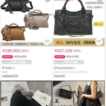
¥196,800
¥267,299
送料込
送料込
¥281,600
¥312,400
30%OFF
14%OFF
関税負担なし
スピード配送
関税負担なし
スピード配送
FENDI
BALENCIAGA
SHOP
PREMIUM PERSONAL SHOPPER
matilda0120
future05