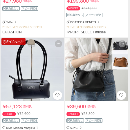
¥27,980
¥199,800
送料込
送料込
¥671,000
関税負担なし
スピード配送
70%OFF
関税負担なし
スピード配送
Telfar
BOTTEGA VENETA
PREMIUM PERSONAL SHOPPER
PREMIUM PERSONAL SHOPPER
LAFASHION
IMPORT SELECT musee
タイムセール
¥57,123
¥39,600
送料込
送料込
¥72,600
¥58,300
21%OFF
32%OFF
関税負担なし
スピード配送
関税負担なし
スピード配送
MM6 Maison Margiela
A.P.C.