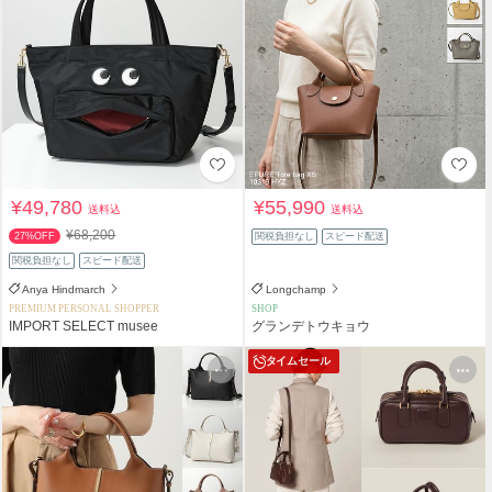
¥49,780
¥55,990
送料込
送料込
¥68,200
27%OFF
関税負担なし
スピード配送
関税負担なし
スピード配送
Anya Hindmarch
Longchamp
PREMIUM PERSONAL SHOPPER
SHOP
IMPORT SELECT musee
グランデトウキョウ
タイムセール