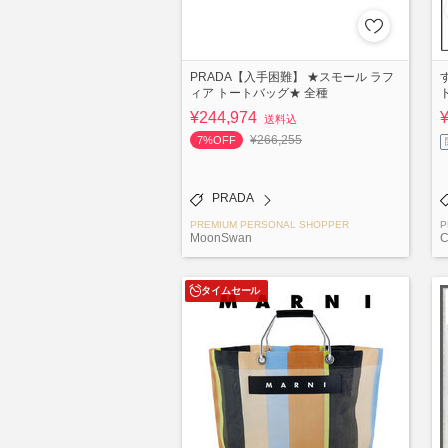
PRADA【入手困難】 ★スモール ラフ
ィア トートバッグ★ 全種
¥244,974
送料込
¥266,255
7%OFF
PRADA
PREMIUM PERSONAL SHOPPER
P
MoonSwan
C
タイムセール