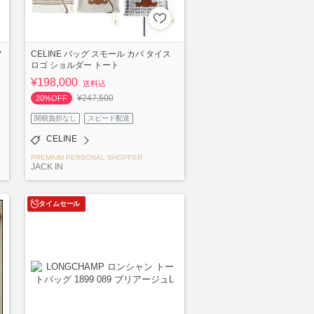
フ
CELINE バッグ スモール カバ タイス
ロゴ ショルダー トート
¥198,000
送料込
¥247,500
20%OFF
関税負担なし
スピード配送
CELINE
PREMIUM PERSONAL SHOPPER
JACK IN
タイムセール