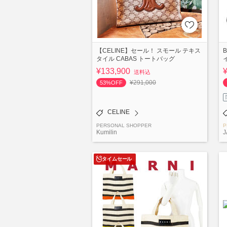
【CELINE】セール！ スモール テキス
B
タイル CABAS トートバッグ
¥133,900
送料込
¥291,000
53%OFF
CELINE
PERSONAL SHOPPER
P
Kumilin
J
タイムセール