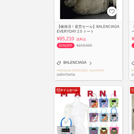
【確保済！直営セール】BALENCIAGA
【
EVERYDAY 2.0 トート
¥85,210
送料込
¥219,000
61%OFF
BALENCIAGA
PREMIUM PERSONAL SHOPPER
P
patochama
p
タイムセール