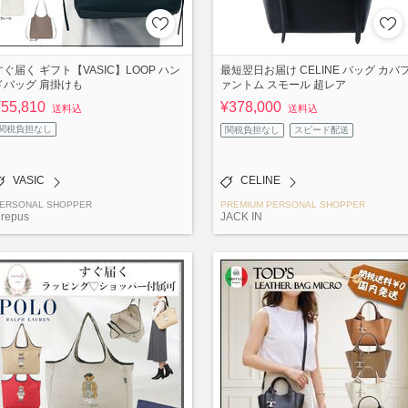
すぐ届く ギフト【VASIC】LOOP ハン
最短翌日お届け CELINE バッグ カバ
ドバッグ 肩掛けも
ァントム スモール 超レア
¥55,810
¥378,000
送料込
送料込
関税負担なし
関税負担なし
スピード配送
VASIC
CELINE
ERSONAL SHOPPER
PREMIUM PERSONAL SHOPPER
repus
JACK IN