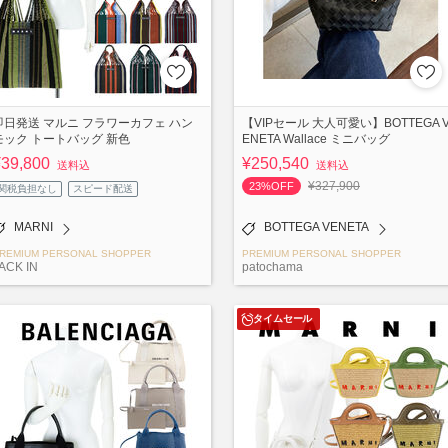
即日発送 マルニ フラワーカフェ ハン
【VIPセール 大人可愛い】BOTTEGA 
モック トートバッグ 新色
ENETA Wallace ミニバッグ
¥39,800
¥250,540
送料込
送料込
¥327,900
23%OFF
関税負担なし
スピード配送
MARNI
BOTTEGA VENETA
REMIUM PERSONAL SHOPPER
PREMIUM PERSONAL SHOPPER
ACK IN
patochama
タイムセール