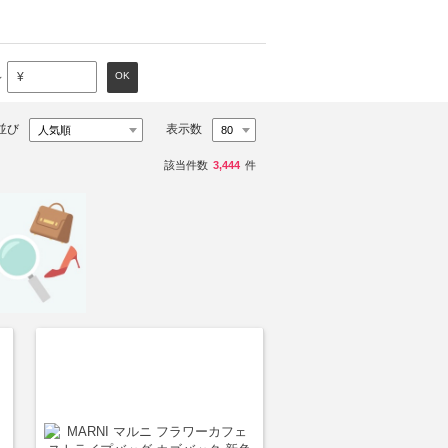
～
OK
¥
並び
表示数
該当件数
3,444
件