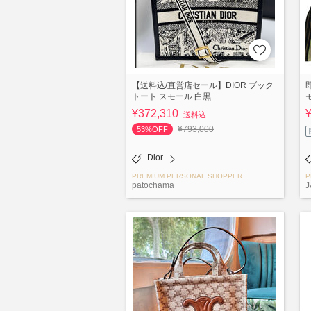
【送料込/直営店セール】DIOR ブック
トート スモール 白黒
¥372,310
送料込
¥793,000
53%OFF
Dior
PREMIUM PERSONAL SHOPPER
P
patochama
J