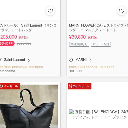
VIPセール】 Saint Laurent （サンロ
MARNI FLOWER CAFE ストライプ バ
ーラン）トートバッグ
ッグ ミニ マルチグレー トート
¥205,000
¥39,800
送料込
送料込
¥230,000
10%OFF
関税負担なし
スピード配送
Saint Laurent
MARNI
REMIUM PERSONAL SHOPPER
PREMIUM PERSONAL SHOPPER
atochama
JACK IN
タイムセール
タイムセール