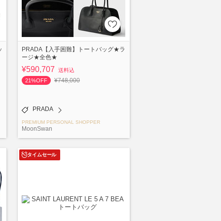
ッ
PRADA【入手困難】トートバッグ★ラ
ージ★全色★
¥590,707
送料込
¥748,000
21%OFF
PRADA
PREMIUM PERSONAL SHOPPER
MoonSwan
タイムセール