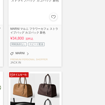
V
MARNI マルニ フラワーカフェ ストラ
イプバッグ カゴバック 新色
¥34,800
送料込
関税負担なし
スピード配送
MARNI
PREMIUM PERSONAL SHOPPER
JACK IN
タイムセール