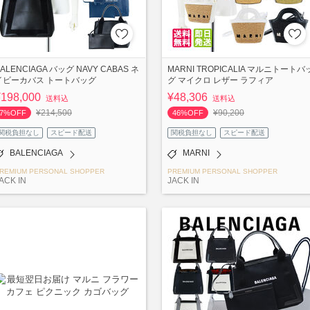
ALENCIAGA バッグ NAVY CABAS ネ
MARNI TROPICALIA マルニトートバ
イビーカバス トートバッグ
グ マイクロ レザー ラフィア
¥198,000
¥48,306
送料込
送料込
¥214,500
¥90,200
7%OFF
46%OFF
関税負担なし
スピード配送
関税負担なし
スピード配送
BALENCIAGA
MARNI
REMIUM PERSONAL SHOPPER
PREMIUM PERSONAL SHOPPER
ACK IN
JACK IN