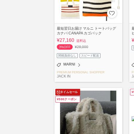
最短翌日お届け マルニ トートバッグ
カナパ CANAPA カゴバック
¥27,160
送料込
¥28,000
3%OFF
関税負担なし
スピード配送
MARNI
PREMIUM PERSONAL SHOPPER
P
JACK IN
J
タイムセール
¥500クーポン