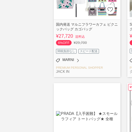
国内発送 マルニフラワーカフェ ピクニ
ックバッグ カゴバッグ
¥27,720
送料込
¥29,700
6%OFF
関税負担なし
スピード配送
MARNI
PREMIUM PERSONAL SHOPPER
P
JACK IN