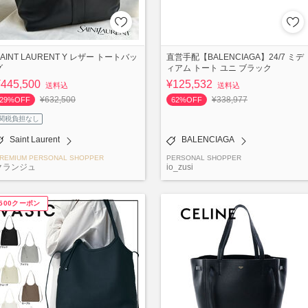
SAINT LAURENT Y レザー トートバッ
直営手配【BALENCIAGA】24/7 ミデ
グ
ィアム トート ユニ ブラック
¥445,500
¥125,532
送料込
送料込
¥632,500
¥338,977
29%OFF
62%OFF
関税負担なし
Saint Laurent
BALENCIAGA
REMIUM PERSONAL SHOPPER
PERSONAL SHOPPER
クランジュ
io_zusi
¥500クーポン