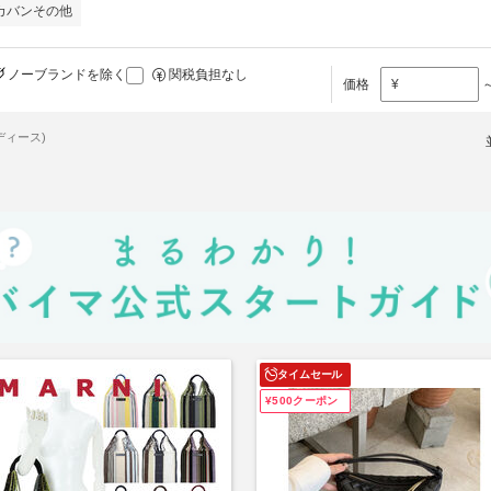
カバンその他
ノーブランドを除く
関税負担なし
価格
¥
ディース)
タイムセール
¥500クーポン