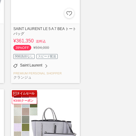
SAINT LAURENT LE 5 A 7 BEA トート
バッグ
¥361,350
送料込
¥594,000
39%OFF
関税負担なし
スピード配送
Saint Laurent
PREMIUM PERSONAL SHOPPER
クランジュ
タイムセール
¥300クーポン