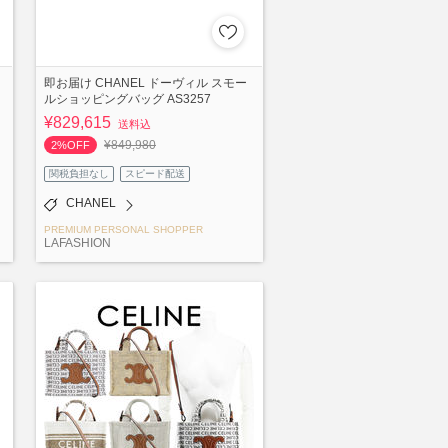
即お届け CHANEL ドーヴィル スモー
ルショッピングバッグ AS3257
¥829,615
送料込
¥849,980
2%OFF
関税負担なし
スピード配送
CHANEL
PREMIUM PERSONAL SHOPPER
LAFASHION