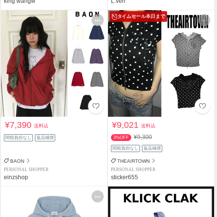
king wangw
L:veri
タイムセール
本日まで
¥7,390
¥9,021
送料込
送料込
¥9,300
関税負担なし
返品補償
3%OFF
関税負担なし
返品補償
BAON
THEAIRTOWN
PERSONAL SHOPPER
PERSONAL SHOPPER
einzshop
sticker655