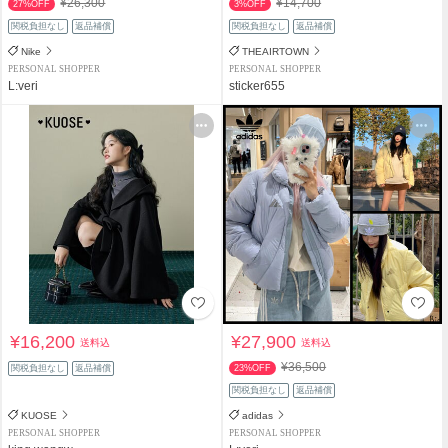
¥26,300
¥14,700
27%OFF
3%OFF
関税負担なし
返品補償
関税負担なし
返品補償
Nike
THEAIRTOWN
PERSONAL SHOPPER
PERSONAL SHOPPER
L:veri
sticker655
¥16,200
¥27,900
送料込
送料込
¥36,500
関税負担なし
返品補償
23%OFF
関税負担なし
返品補償
KUOSE
adidas
PERSONAL SHOPPER
PERSONAL SHOPPER