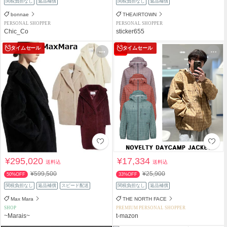
関税負担なし
返品補償
関税負担なし
返品補償
bonnae
THEAIRTOWN
PERSONAL SHOPPER
PERSONAL SHOPPER
Chic_Co
sticker655
タイムセール
タイムセール
¥295,020
¥17,334
送料込
送料込
¥599,500
¥25,900
50%OFF
33%OFF
関税負担なし
返品補償
スピード配送
関税負担なし
返品補償
Max Mara
THE NORTH FACE
SHOP
PREMIUM PERSONAL SHOPPER
~Marais~
t-mazon