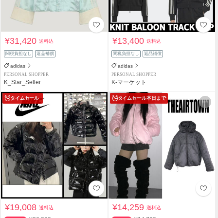
¥31,420
¥13,400
送料込
送料込
関税負担なし
返品補償
関税負担なし
返品補償
adidas
adidas
PERSONAL SHOPPER
PERSONAL SHOPPER
K_Star_Seller
K-マーケット
タイムセール
タイムセール
本日まで
¥19,008
¥14,259
送料込
送料込