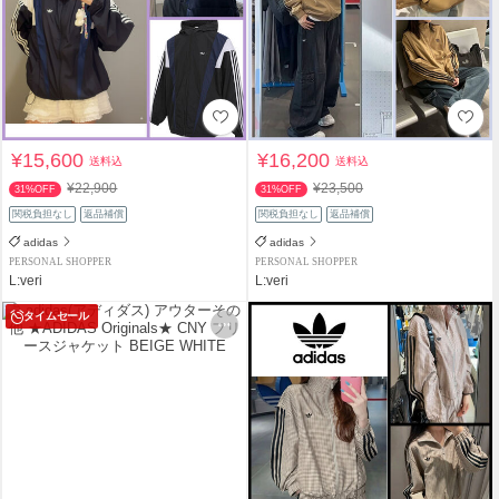
¥15,600
¥16,200
送料込
送料込
¥22,900
¥23,500
31%OFF
31%OFF
関税負担なし
返品補償
関税負担なし
返品補償
adidas
adidas
PERSONAL SHOPPER
PERSONAL SHOPPER
L:veri
L:veri
タイムセール