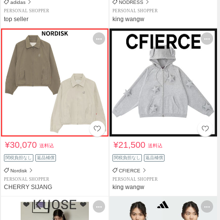
adidas
NODRESS
PERSONAL SHOPPER
PERSONAL SHOPPER
top seller
king wangw
¥30,070
¥21,500
送料込
送料込
関税負担なし
返品補償
関税負担なし
返品補償
Nordisk
CFIERCE
PERSONAL SHOPPER
PERSONAL SHOPPER
CHERRY SIJANG
king wangw