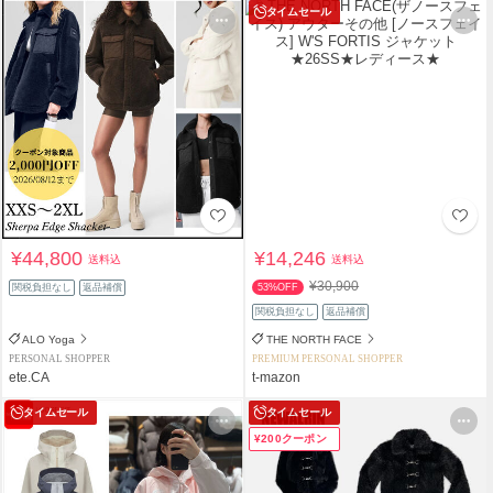
タイムセール
¥44,800
¥14,246
送料込
送料込
¥30,900
関税負担なし
返品補償
53%OFF
関税負担なし
返品補償
ALO Yoga
THE NORTH FACE
PERSONAL SHOPPER
PREMIUM PERSONAL SHOPPER
ete.CA
t-mazon
タイムセール
タイムセール
¥200クーポン