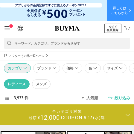
アプリからの会員登録ですぐに使えるクーポンGET！
詳しくは
500
¥
全員必ず
クーポン
こちらから
プレゼント
もらえる
今すぐ
日本語
English
简体中文
繁體中文
会員登録!
アウターその他一覧ページ
カテゴリ
ブランド
価格
色
サイズ
レディース
メンズ
3,933 件
人気順
絞り込み
全カテゴリ対象
12,000
COUPON
¥
8.12(水)迄
総額