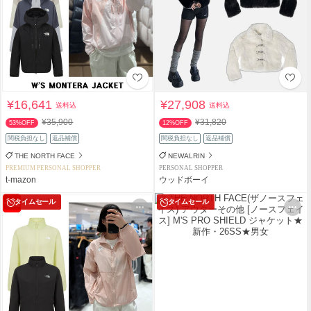
¥16,641
¥27,908
送料込
送料込
¥35,900
¥31,820
53%OFF
12%OFF
関税負担なし
返品補償
関税負担なし
返品補償
THE NORTH FACE
NEWALRIN
PREMIUM PERSONAL SHOPPER
PERSONAL SHOPPER
t-mazon
ウッドボーイ
タイムセール
タイムセール