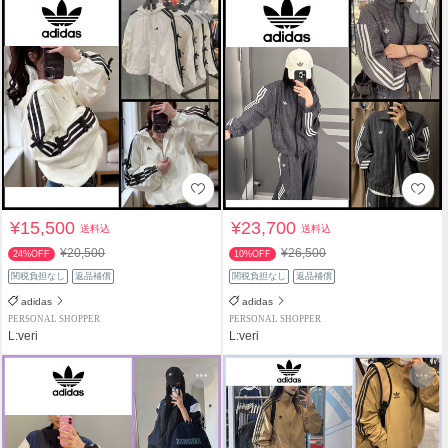
¥15,500
¥23,700
送料込
送料込
¥20,500
¥26,500
24%OFF
10%OFF
関税負担なし
返品補償
関税負担なし
返品補償
adidas
adidas
PERSONAL SHOPPER
PERSONAL SHOPPER
L:veri
L:veri