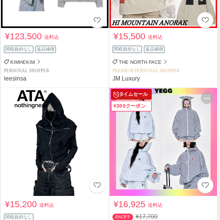
¥123,500
¥15,500
送料込
送料込
関税負担なし
返品補償
関税負担なし
返品補償
KIMHEKIM
THE NORTH FACE
PERSONAL SHOPPER
PREMIUM PERSONAL SHOPPER
leesinsa
JM Luxury
タイムセール
¥300クーポン
¥15,200
¥16,925
送料込
送料込
¥17,700
関税負担なし
4%OFF