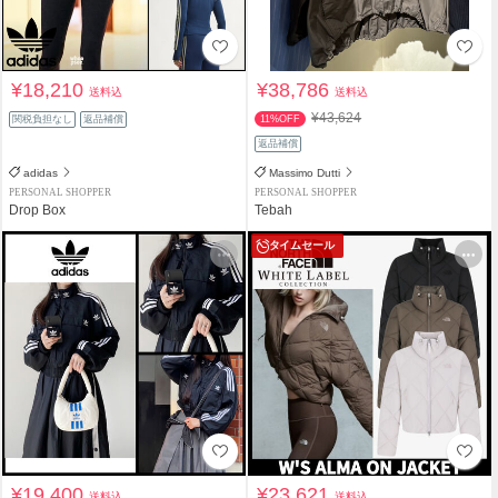
¥18,210
¥38,786
送料込
送料込
¥43,624
関税負担なし
返品補償
11%OFF
返品補償
adidas
Massimo Dutti
PERSONAL SHOPPER
PERSONAL SHOPPER
Drop Box
Tebah
タイムセール
¥19,400
¥23,621
送料込
送料込