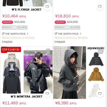
¥10,464
¥16,810
送料込
送料込
¥15,900
¥24,900
34%OFF
32%OFF
関税負担なし
返品補償
関税負担なし
返品補償
THE NORTH FACE
THE NORTH FACE
PREMIUM PERSONAL SHOPPER
PREMIUM PERSONAL SHOPPER
t-mazon
t-mazon
タイムセール
¥11,493
¥8,390
送料込
送料込