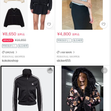
¥8,650
¥4,800
送料込
送料込
¥16,850
48%OFF
関税負担なし
返品補償
関税負担なし
返品補償
GROVE
I AM MARI
PERSONAL SHOPPER
PERSONAL SHOPPER
kokokoshop
sticker655