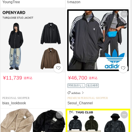
YoungTree
t-mazon
¥11,739
¥46,700
送料込
送料込
関税負担なし
返品補償
adidas
PERSONAL SHOPPER
PREMIUM PERSONAL SHOPPER
bias_lookbook
Seoul_Channel