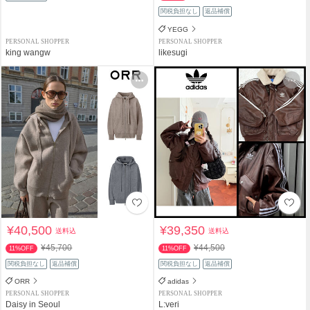
関税負担なし
返品補償
YEGG
PERSONAL SHOPPER
PERSONAL SHOPPER
king wangw
likesugi
¥40,500
¥39,350
送料込
送料込
¥45,700
¥44,500
11%OFF
11%OFF
関税負担なし
返品補償
関税負担なし
返品補償
ORR
adidas
PERSONAL SHOPPER
PERSONAL SHOPPER
Daisy in Seoul
L:veri