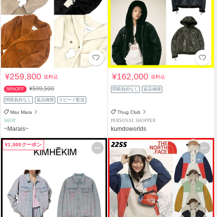
¥259,800
¥162,000
送料込
送料込
¥599,500
56%OFF
関税負担なし
返品補償
関税負担なし
返品補償
スピード配送
Max Mara
Thug Club
SHOP
PERSONAL SHOPPER
~Marais~
kumdoworlds
¥1,000クーポン