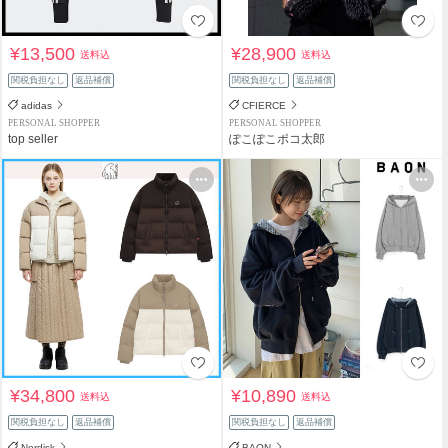
¥13,500
¥28,900
送料込
送料込
関税負担なし
返品補償
関税負担なし
返品補償
adidas
CFIERCE
PERSONAL SHOPPER
PERSONAL SHOPPER
top seller
ぽこぽこポコ太郎
¥34,800
¥10,890
送料込
送料込
関税負担なし
返品補償
関税負担なし
返品補償
Nordisk
BAON