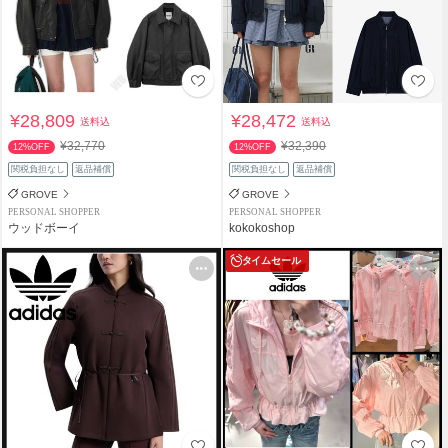
¥28,809
¥28,472
送料込
送料込
¥32,770
¥32,390
12%OFF
12%OFF
関税負担なし
返品補償
関税負担なし
返品補償
GROVE
GROVE
PERSONAL SHOPPER
PERSONAL SHOPPER
ウッドボーイ
kokokoshop
タイムセール