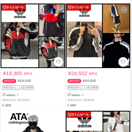
タイムセール
タイムセール
¥19,305
¥24,552
送料込
送料込
¥24,100
¥34,500
19%OFF
28%OFF
関税負担なし
返品補償
関税負担なし
返品補償
adidas
adidas
PERSONAL SHOPPER
PERSONAL SHOPPER
L:veri
L:veri
タイムセール