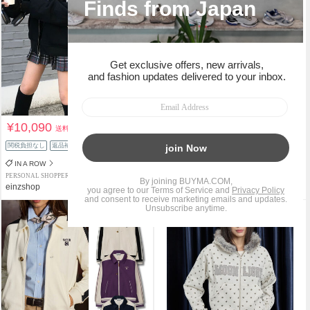
¥10,090
¥8,490
送料込
送料込
関税負担なし
返品補償
関税負担なし
返品補償
IN A ROW
BAON
PERSONAL SHOPPER
PERSONAL SHOPPER
einzshop
einzshop
タイムセール