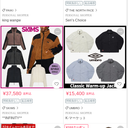
関税負担なし
返品補償
PAIKI
THE NORTH FACE
PERSONAL SHOPPER
PERSONAL SHOPPER
king wangw
Seri’s Choice
¥37,580
¥15,400
送料込
送料込
関税負担なし
返品補償
関税負担なし
返品補償
SKIMS
UMBRO
PERSONAL SHOPPER
PERSONAL SHOPPER
**INFINITY**
K-マーケット
タイムセール
本日まで
¥100クーポン