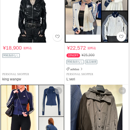
¥18,900
¥22,572
送料込
送料込
¥25,300
関税負担なし
10%OFF
関税負担なし
返品補償
adidas
PERSONAL SHOPPER
PERSONAL SHOPPER
king wangw
L:veri