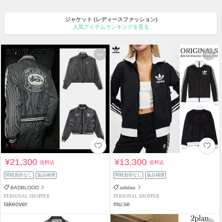
ジャケット
(レディースファッション)
人気アイテムランキングを見る
¥21,300
¥13,300
送料込
送料込
関税負担なし
返品補償
関税負担なし
返品補償
BADBLOOD
adidas
PERSONAL SHOPPER
PERSONAL SHOPPER
lakeover
mu:se