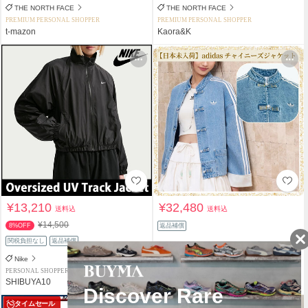
THE NORTH FACE
THE NORTH FACE
PREMIUM PERSONAL SHOPPER
PREMIUM PERSONAL SHOPPER
t-mazon
Kaora&K
¥13,210
¥32,480
送料込
送料込
¥14,500
8%OFF
返品補償
関税負担なし
返品補償
Nike
adidas
PERSONAL SHOPPER
PERSONAL SHOPPER
SHIBUYA10
cocoarium
タイムセール