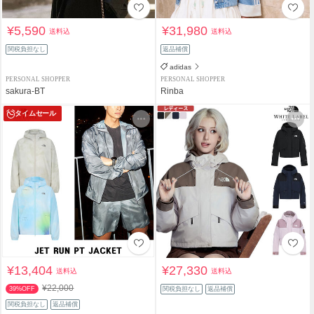
¥5,590
¥31,980
送料込
送料込
関税負担なし
返品補償
adidas
PERSONAL SHOPPER
PERSONAL SHOPPER
sakura-BT
Rinba
タイムセール
¥13,404
¥27,330
送料込
送料込
¥22,000
39%OFF
関税負担なし
返品補償
関税負担なし
返品補償