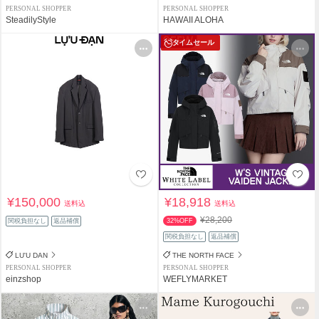
PERSONAL SHOPPER
PERSONAL SHOPPER
SteadilyStyle
HAWAII ALOHA
タイムセール
¥150,000
¥18,918
送料込
送料込
¥28,200
関税負担なし
返品補償
32%OFF
関税負担なし
返品補償
LU'U DAN
THE NORTH FACE
PERSONAL SHOPPER
PERSONAL SHOPPER
einzshop
WEFLYMARKET