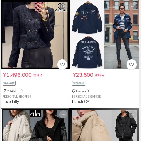
¥1,496,000
¥23,500
送料込
送料込
返品補償
返品補償
CHANEL
Disney
PERSONAL SHOPPER
PERSONAL SHOPPER
Luxe Lilly
Peach CA