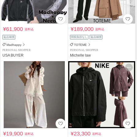
¥61,900
¥189,000
送料込
送料込
返品補償
関税負担なし
返品補償
Madhappy
TOTEME
PERSONAL SHOPPER
PERSONAL SHOPPER
USA BUYER
Michelle law
¥19,900
¥23,300
送料込
送料込