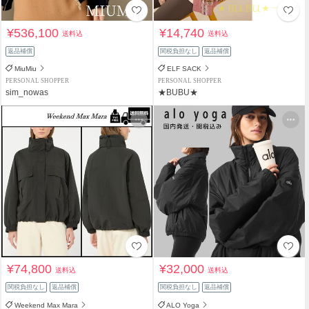
¥536,100
¥14,740
送料込
送料込
返品補償
関税負担なし
返品補償
MiuMiu
ELF SACK
PERSONAL SHOPPER
PERSONAL SHOPPER
sim_nowas
★BUBU★
¥74,800
¥32,000
送料込
送料込
関税負担なし
返品補償
関税負担なし
返品補償
Weekend Max Mara
ALO Yoga