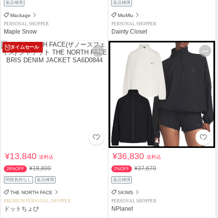
返品補償
返品補償
Mackage
MiuMiu
PERSONAL SHOPPER
PERSONAL SHOPPER
Maple Snow
Dainty Closet
タイムセール
¥13,840
¥36,830
送料込
送料込
¥18,800
¥37,670
26%OFF
2%OFF
関税負担なし
返品補償
返品補償
THE NORTH FACE
SKIMS
PREMIUM PERSONAL SHOPPER
PERSONAL SHOPPER
ドットちょび
NPlanet