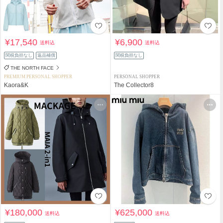
¥17,540
¥6,900
送料込
送料込
関税負担なし
返品補償
関税負担なし
THE NORTH FACE
PREMIUM PERSONAL SHOPPER
PERSONAL SHOPPER
Kaora&K
The Collector8
¥180,000
¥625,000
送料込
送料込