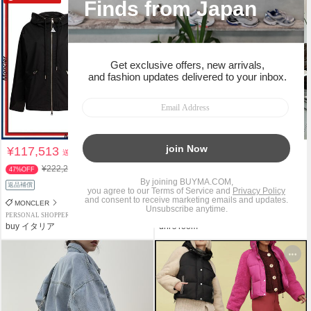
¥117,513
¥15,060
送料込
送料込
¥222,200
47%OFF
返品補償
MONCLER
PERSONAL SHOPPER
PREMIUM PERSONAL SHOPPER
buy イタリア
uni's room