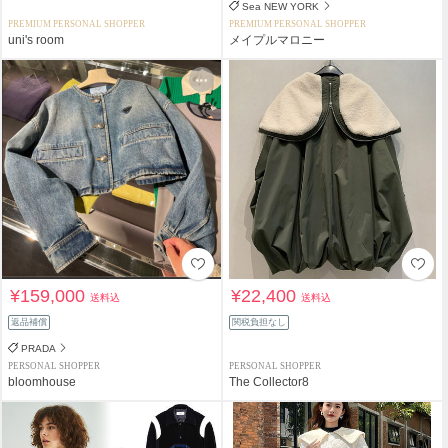
Sea NEW YORK
PREMIUM PERSONAL SHOPPER
PREMIUM PERSONAL SHOPPER
uni's room
メイプルマロニー
¥159,000
¥22,400
送料込
送料込
返品補償
関税負担なし
PRADA
PERSONAL SHOPPER
PERSONAL SHOPPER
bloomhouse
The Collector8