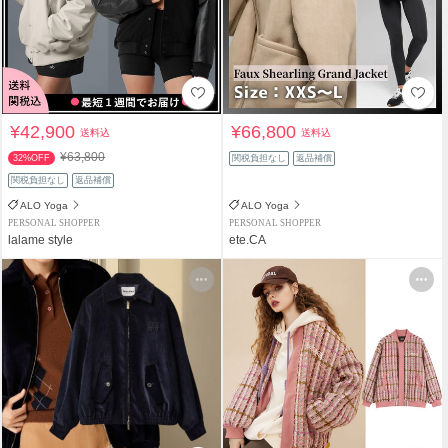
¥42,900
¥66,800
送料込
送料込
¥63,800
32%OFF
関税負担なし
返品補償
関税負担なし
返品補償
ALO Yoga
ALO Yoga
PERSONAL SHOPPER
PERSONAL SHOPPER
lalame style
ete.CA