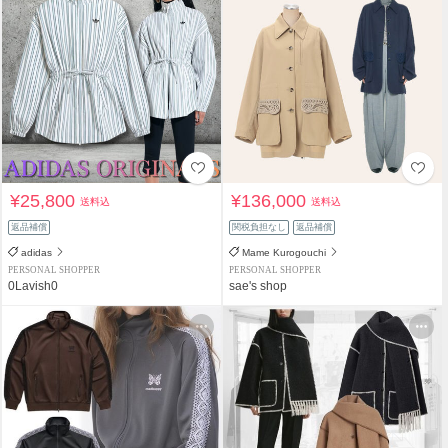
¥25,800
¥136,000
送料込
送料込
返品補償
関税負担なし
返品補償
adidas
Mame Kurogouchi
PERSONAL SHOPPER
PERSONAL SHOPPER
0Lavish0
sae's shop