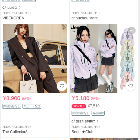
ILLIGO
PERSONAL SHOPPER
PERSONAL SHOPPER
VIBEKOREA
chouchou store
¥8,900
¥5,180
送料込
送料込
¥7,510
関税負担なし
スピード配送
31%OFF
関税負担なし
返品補償
JEEP SPIRIT
PERSONAL SHOPPER
PERSONAL SHOPPER
The Collector8
Seoul★Club