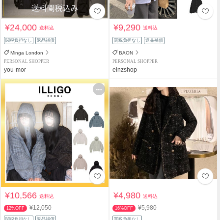
¥24,000
¥9,290
送料込
送料込
関税負担なし
返品補償
関税負担なし
返品補償
Minga London
BAON
PERSONAL SHOPPER
PERSONAL SHOPPER
you-mor
einzshop
¥10,566
¥4,980
送料込
送料込
¥12,050
¥5,980
12%OFF
16%OFF
関税負担なし
返品補償
関税負担なし