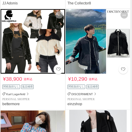
JJ Adonis
The Collector8
¥38,900
¥10,290
送料込
送料込
関税負担なし
返品補償
関税負担なし
返品補償
Karl Lagerfeld
DISCERNMENT
PERSONAL SHOPPER
PERSONAL SHOPPER
bettermore
einzshop