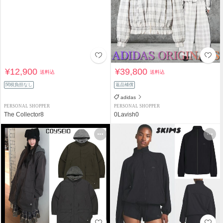
¥12,900
¥39,800
送料込
送料込
関税負担なし
返品補償
adidas
PERSONAL SHOPPER
PERSONAL SHOPPER
The Collector8
0Lavish0