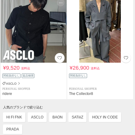
¥9,520
¥26,900
送料込
送料込
関税負担なし
返品補償
関税負担なし
ASCLO
PERSONAL SHOPPER
PERSONAL SHOPPER
ridere
The Collector8
人気のブランドで絞り込む
HI FI FNK
ASCLO
BAON
SATiiiZ
HOLY IN CODE
PRADA