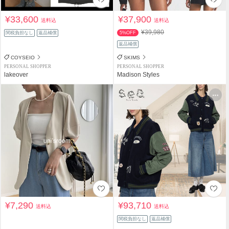
¥33,600
¥37,900
送料込
送料込
¥39,980
関税負担なし
返品補償
5%OFF
返品補償
COYSEIO
SKIMS
PERSONAL SHOPPER
PERSONAL SHOPPER
lakeover
Madison Styles
¥7,290
¥93,710
送料込
送料込
関税負担なし
返品補償