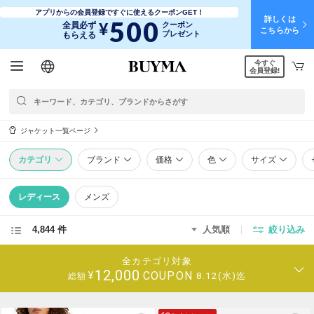
アプリからの会員登録ですぐに使えるクーポンGET！
詳しくは
500
¥
全員必ず
クーポン
こちらから
プレゼント
もらえる
今すぐ
日本語
English
简体中文
繁體中文
会員登録!
ジャケット一覧ページ
カテゴリ
ブランド
価格
色
サイズ
レディース
メンズ
4,844 件
人気順
絞り込み
全カテゴリ対象
12,000
COUPON
¥
8.12(水)迄
総額