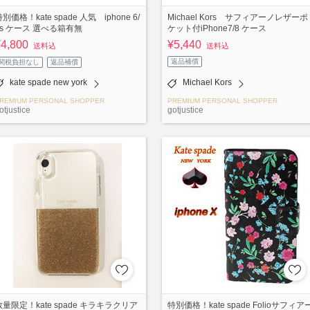
別価格！kate spade 人気 iphone 6/
Michael Kors サフィアーノレザーポ
6s ケース 選べる箱有無
ケット付iPhone7/8 ケース
¥4,800
¥5,440
送料込
送料込
返品補償
関税負担なし
返品補償
kate spade new york
Michael Kors
REMIUM PERSONAL SHOPPER
PREMIUM PERSONAL SHOPPER
otjustice
gotjustice
数量限定！kate spade キラキラクリア
特別価格！kate spade Folioサフィア