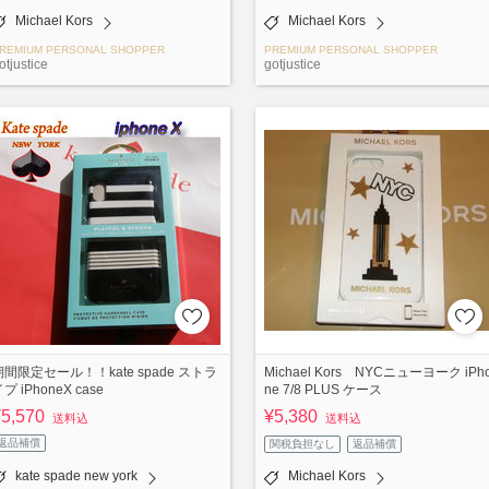
Michael Kors
Michael Kors
REMIUM PERSONAL SHOPPER
PREMIUM PERSONAL SHOPPER
otjustice
gotjustice
期間限定セール！！kate spade ストラ
Michael Kors NYCニューヨーク iPh
プ iPhoneX case
ne 7/8 PLUS ケース
¥5,570
¥5,380
送料込
送料込
返品補償
関税負担なし
返品補償
kate spade new york
Michael Kors