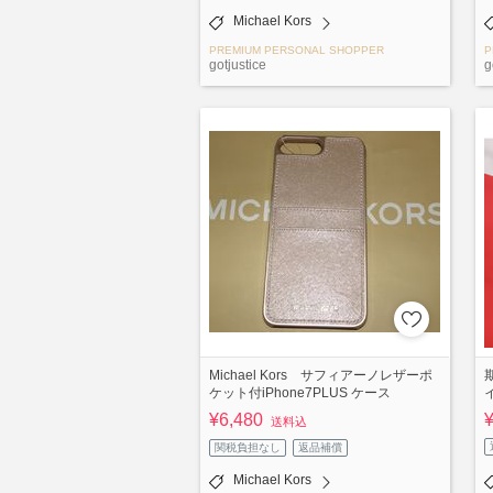
Michael Kors
PREMIUM PERSONAL SHOPPER
P
gotjustice
g
Michael Kors サフィアーノレザーポ
ケット付iPhone7PLUS ケース
イ
¥6,480
送料込
関税負担なし
返品補償
Michael Kors