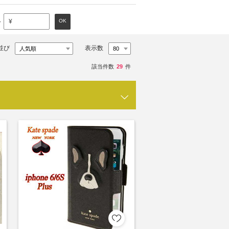
～
OK
¥
並び
表示数
該当件数
29
件