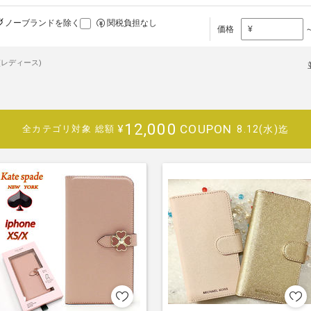
ノーブランドを除く
関税負担なし
価格
¥
レディース)
12,000
COUPON
¥
8.12(水)迄
全カテゴリ対象
総額