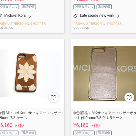
関税負担なし
返品補償
関税負担なし
返品補償
Michael Kors
kate spade new york
REMIUM PERSONAL SHOPPER
PREMIUM PERSONAL SHOPPER
otjustice
gotjustice
特価 Michael Kors サフィアーノレザー
特別価格！MKサフィアーノレザーポ
Phone 7/8 ケース
ット付iPhone7/8 PLUSケース
¥6,160
¥6,160
送料込
送料込
関税負担なし
返品補償
関税負担なし
返品補償