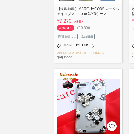
【送料無料】MARC JACOBS マークジ
数
ェイコブス iphone X/XSケース
型
¥7,270
送料込
¥10,800
32%OFF
関税負担なし
返品補償
MARC JACOBS
PREMIUM PERSONAL SHOPPER
P
gotjustice
g