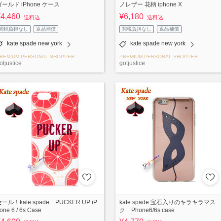
ゴールド iPhone ケース
ノレザー 花柄 iphone X
¥4,460
¥6,180
送料込
送料込
関税負担なし
返品補償
関税負担なし
返品補償
kate spade new york
kate spade new york
REMIUM PERSONAL SHOPPER
PREMIUM PERSONAL SHOPPER
otjustice
gotjustice
ール！kate spade PUCKER UP iP
kate spade 宝石入りのキラキラマス
one 6 / 6s Case
ク Phone6/6s case