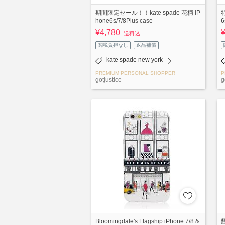
期間限定セール！！kate spade 花柄 iP
特
hone6s/7/8Plus case
¥4,780
送料込
関税負担なし
返品補償
kate spade new york
PREMIUM PERSONAL SHOPPER
P
gotjustice
g
Bloomingdale's Flagship iPhone 7/8 &