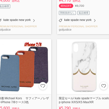
¥4,600
¥4,770
送料込
送料込
¥8,700
45%OFF
返品補償
関税負担なし
返品補償
kate spade new york
kate spade new york
REMIUM PERSONAL SHOPPER
PREMIUM PERSONAL SHOPPER
otjustice
gotjustice
特価 Michael Kors サフィアーノレザ
限定セール! kate spadeマーブル scall
iPhone 7/8ケース3色
p iphone X/XS/XS Max/XR
¥5,600
¥5,290
送料込
送料込