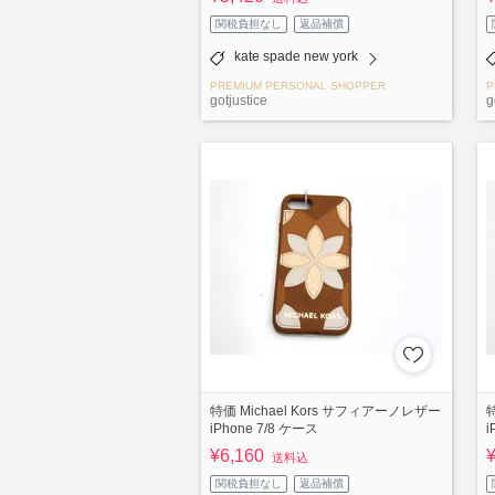
関税負担なし
返品補償
kate spade new york
PREMIUM PERSONAL SHOPPER
P
gotjustice
g
特価 Michael Kors サフィアーノレザー
iPhone 7/8 ケース
i
¥6,160
送料込
関税負担なし
返品補償