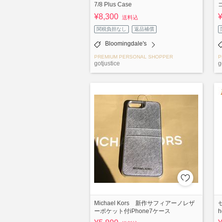
7/8 Plus Case
¥8,300
送料込
関税負担なし
返品補償
Bloomingdale's
PREMIUM PERSONAL SHOPPER
P
gotjustice
g
Michael Kors 新作サフィアーノレザ
セ
ーポケット付iPhone7ケース
h