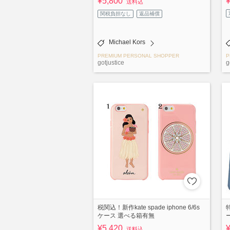
¥5,800
送料込
関税負担なし
返品補償
Michael Kors
PREMIUM PERSONAL SHOPPER
P
gotjustice
g
税関込！新作kate spade iphone 6/6s
ケース 選べる箱有無
ー
¥5,420
送料込