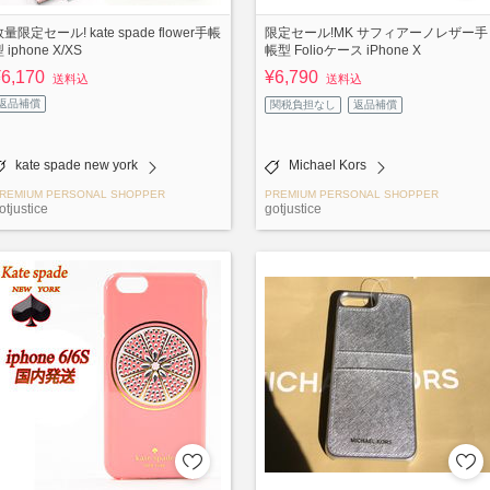
量限定セール! kate spade flower手帳
限定セール!MK サフィアーノレザー手
 iphone X/XS
帳型 Folioケース iPhone X
¥6,170
¥6,790
送料込
送料込
返品補償
関税負担なし
返品補償
kate spade new york
Michael Kors
REMIUM PERSONAL SHOPPER
PREMIUM PERSONAL SHOPPER
otjustice
gotjustice