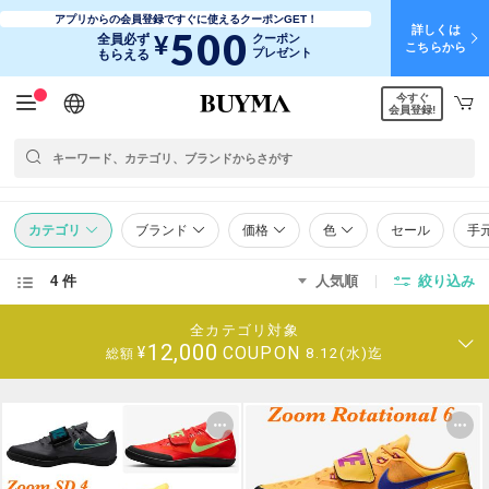
アプリからの会員登録ですぐに使えるクーポンGET！
詳しくは
500
¥
全員必ず
クーポン
こちらから
プレゼント
もらえる
今すぐ
日本語
English
简体中文
繁體中文
会員登録!
カテゴリ
ブランド
価格
色
セール
手
4 件
人気順
絞り込み
全カテゴリ対象
12,000
COUPON
¥
8.12(水)迄
総額