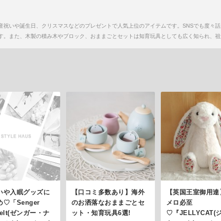
産祝いや誕生日、クリスマスなどのプレゼントで人気上位のアイテムです。SNSでも度々
す。また、木製の積み木やブロック、おままごとセットは知育玩具としても広く知られ、祖
いや入眠グッズに
【口コミ多数あり】海外
【英国王室御用達
♡「Senger
のお洒落なおままごとセ
メロ必至
welt(ゼンガー・ナ
ット・知育玩具6選!
♡『JELLYCAT