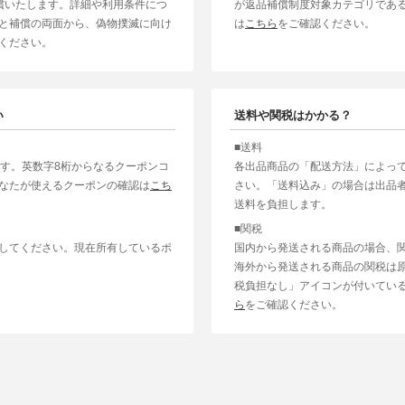
補償いたします。詳細や利用条件につ
が返品補償制度対象カテゴリであ
と補償の両面から、偽物撲滅に向け
は
こちら
をご確認ください。
ください。
い
送料や関税はかかる？
■送料
ます。英数字8桁からなるクーポンコ
各出品商品の「配送方法」によっ
なたが使えるクーポンの確認は
こち
さい。「送料込み」の場合は出品
送料を負担します。
■関税
してください。現在所有しているポ
国内から発送される商品の場合、
海外から発送される商品の関税は
税負担なし」アイコンが付いてい
ら
をご確認ください。