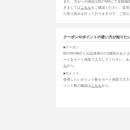
また、万が一の場合はBUYMAにて全額
きましては
こちら
をご確認ください。監視
た取り組みを行っておりますので、ご安心
クーポンやポイントの使い方が知りた
■クーポン
BUYMA発行と出品者発行の2種類があり
ードをカート画面で入力してください。あ
ら
から。
■ポイント
使用したいポイント数をカート画面で入力
イント数の確認は
こちら
から。