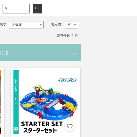
～
OK
¥
並び
表示数
該当件数
4
件
木)迄