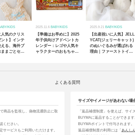
BABY/KIDS
2025.11.6
BABY/KIDS
2025.9.21
BABY/KIDS
に人気のクリス
【準備はお早めに】2025
【出産祝いに人気】JELL
ゼント】インテ
年子供向けアドベントカ
YCAT(ジェリーキャット)
映える、海外ブ
レンダー：レゴや人気キ
のぬいぐるみが選ばれる
おままごとセッ
ャラクターのおもちゃ・
理由｜ファーストトイに
ブランドから多数登場！
もおすすめ
よくある質問
サイズやイメージがあわない場
制で商品を監視し、偽物流通防止に取
「返品補償制度」を使えば、サイ
BUYMAに返品することができま
認ください。
BUYMAポイントで付与されます。
定サービスもご利用いただけます。
返品補償制度の利用には「
あんし