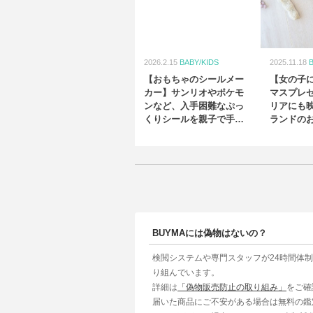
2026.2.15
BABY/KIDS
2025.11.18
【おもちゃのシールメー
【女の子
カー】サンリオやポケモ
マスプレ
ンなど、入手困難なぷっ
リアにも
くりシールを親子で手作
ランドの
り！対象年齢：3歳〜
トTOP4
BUYMAには偽物はないの？
検閲システムや専門スタッフが24時間体
り組んでいます。
詳細は
「偽物販売防止の取り組み」
をご確
届いた商品にご不安がある場合は無料の鑑