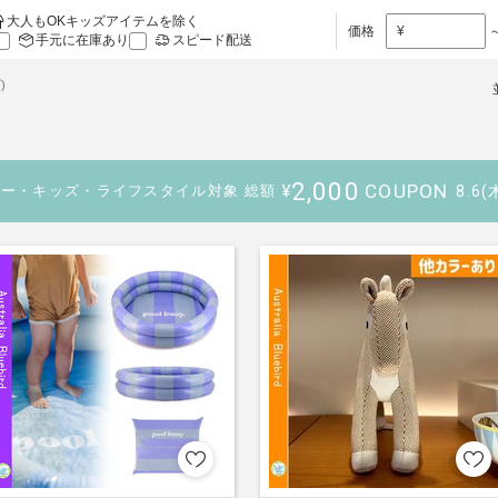
大人もOKキッズアイテムを除く
価格
¥
手元に在庫あり
スピード配送
)
2,000
COUPON
¥
8.6(
ビー・キッズ・ライフスタイル対象
総額