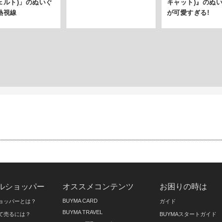
ェルト)」のぬいぐ
キャット)』のぬ
熱視線
が可愛すぎる!
ルショッパー
オススメコンテンツ
お困りの時は
BUYMA CARD
ョッパーとは？
ガイド
BUYMA TRAVEL
て売るには？
BUYMAスタートガイド