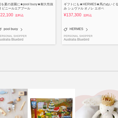
庭を夏の楽園に★pool buoy★耐久性抜
ギフトにも★HERMES★馬のぬいぐ
群 ビニールエアプール
み シュヴァル オノレ エポペ
¥22,100
¥137,300
送料込
送料込
pool buoy
HERMES
ERSONAL SHOPPER
PERSONAL SHOPPER
ustralia Bluebird
Australia Bluebird