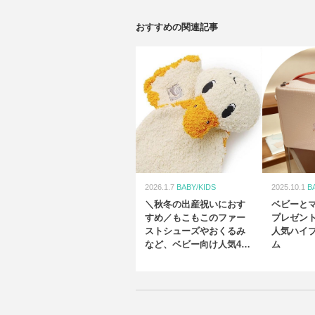
おすすめの関連記事
2026.1.7
BABY/KIDS
2025.10.1
B
＼秋冬の出産祝いにおす
ベビーと
すめ／もこもこのファー
プレゼン
ストシューズやおくるみ
人気ハイ
など、ベビー向け人気4ブ
ム
ランド