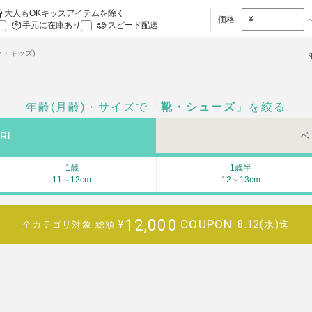
大人もOKキッズアイテムを除く
価格
¥
手元に在庫あり
スピード配送
ー・キッズ)
年齢(月齢)・サイズで「
靴・シューズ
」を絞る
RL
ベ
1歳
1歳半
11～12cm
12～13cm
12,000
COUPON
¥
8.12(水)迄
全カテゴリ対象
総額