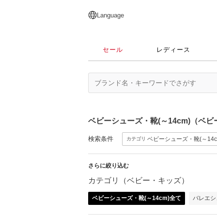
English
日本語
简体中文
繁體中文
Language
セール
レディース
ベビーシューズ・靴(～14cm)（ベ
検索条件
ベビーシューズ・靴(～14c
カテゴリ
さらに絞り込む
カテゴリ（ベビー・キッズ）
ベビーシューズ・靴(～14cm)全て
バレエシ