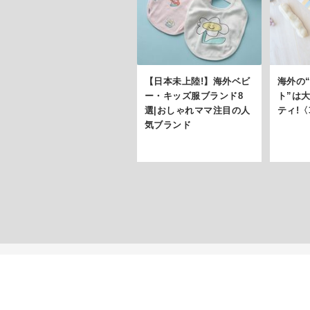
【日本未上陸!】海外ベビ
海外の
ー・キッズ服ブランド8
ト”は
選|おしゃれママ注目の人
ティ!
気ブランド