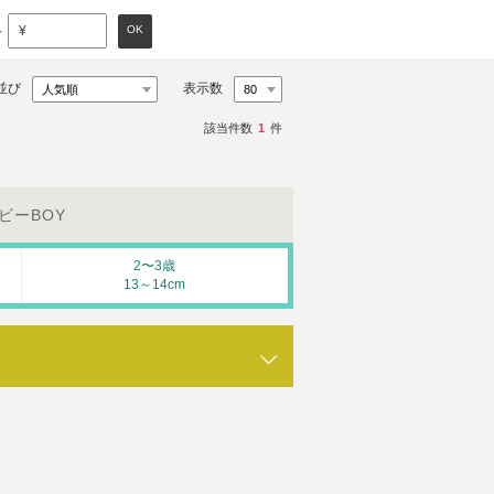
～
OK
¥
並び
表示数
該当件数
1
件
ビーBOY
2〜3歳
13～14cm