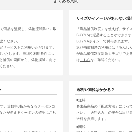
よくある質問
サイズやイメージがあわない場
制で商品を監視し、偽物流通防止に取
「返品補償制度」を使えば、サイ
BUYMAに返品することができま
認ください。
BUYMAポイントで付与されます。
定サービスもご利用いただけます。
返品補償制度の利用には「
あんし
補償いたします。詳細や利用条件につ
が返品補償制度対象カテゴリであ
と補償の両面から、偽物撲滅に向け
は
こちら
をご確認ください。
ください。
い
送料や関税はかかる？
■送料
ます。英数字8桁からなるクーポンコ
各出品商品の「配送方法」によっ
なたが使えるクーポンの確認は
こち
さい。「送料込み」の場合は出品
送料を負担します。
■関税