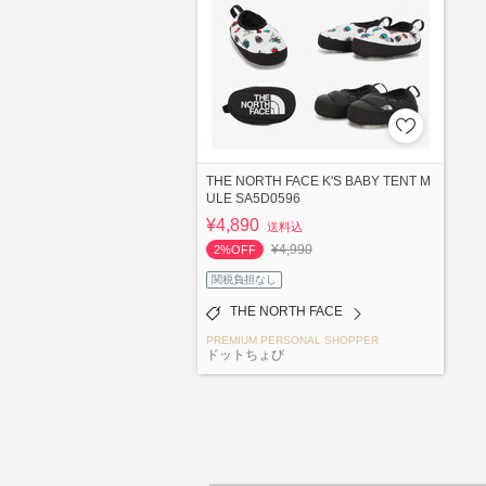
THE NORTH FACE K'S BABY TENT M
ULE SA5D0596
¥4,890
送料込
¥4,990
2%OFF
関税負担なし
THE NORTH FACE
PREMIUM PERSONAL SHOPPER
ドットちょび