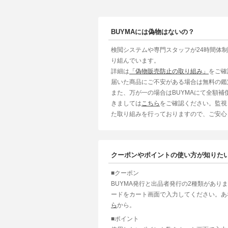
BUYMAには偽物はないの？
検閲システムや専門スタッフが24時間体
り組んでいます。
詳細は
「偽物販売防止の取り組み」
をご確
届いた商品にご不安がある場合は無料の鑑
また、万が一の場合はBUYMAにて全額
きましては
こちら
をご確認ください。監視
た取り組みを行っておりますので、ご安心
クーポンやポイントの使い方が知りた
■クーポン
BUYMA発行と出品者発行の2種類があり
ードをカート画面で入力してください。あ
ら
から。
■ポイント