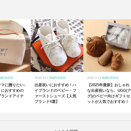
ABY/KIDS
2025.10.1
BABY/KIDS
2025.9.21
BABY/KIDS
ママに贈りたい♪
出産祝いにおすすめ！ハ
【2025年最新】おしゃれ
トにおすすめの
イブランドのベビー・フ
な出産祝いなら、UGG(ア
ブランドアイテ
ァーストシューズ【人気
グ)のベビー向けギフトセ
ブランド4選】
ットが人気でおすすめ！