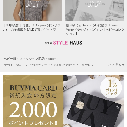
BABY
BABY
【SH特売部】可愛い「Bonpoint(ボンポワ
贈り物にもGood♪ ついに登場『Louis
ン)」 の子供服をSALEで賢くゲット♡
Vuitton(ルイヴィトン)』の【ベビーコレク
ション】
ベビー服・ファッション用品(～90cm)
もっと見る
女の子、男の子向けの海外デザインのおしゃれなベビー服やロンパースが揃います。トレンドの親子リンクコーデがしやすいNike(ナイキ)などスポーツ・アウトドア系ブランドのベビーウェアは日本未入荷のデザインが豊富なため、こだわり派のママやパパへの出産祝いやプレゼントにも最適です。現地価格が圧倒的に安いPOLO RALPH LAUREN(ポロラルフローレン)や人気のハイブランドも見逃せません。