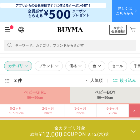
アプリからの会員登録ですぐに使えるクーポンGET！
詳しくは
500
¥
全員必ず
クーポン
こちらから
プレゼント
もらえる
今すぐ
日本語
English
简体中文
繁體中文
会員登録!
カテゴリ
ブランド
価格
色
セール
手
2 件
人気順
絞り込み
ベビーGIRL
ベビーBOY
50〜90cm
50〜90cm
0-2ヶ月
2-5ヶ月
3-6ヶ月
6-9ヶ月
>
50〜60cm
60cm
65cm
70cm
全カテゴリ対象
12,000
COUPON
¥
8.12(水)迄
総額