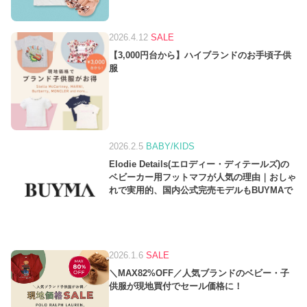
2026.4.12
SALE
【3,000円台から】ハイブランドのお手頃子供
服
2026.2.5
BABY/KIDS
Elodie Details(エロディー・ディテールズ)の
ベビーカー用フットマフが人気の理由｜おしゃ
れで実用的、国内公式完売モデルもBUYMAで
2026.1.6
SALE
＼MAX82%OFF／人気ブランドのベビー・子
供服が現地買付でセール価格に！