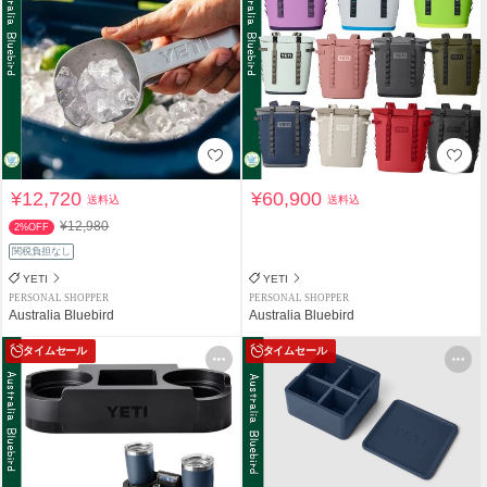
¥12,720
¥60,900
送料込
送料込
¥12,980
2%OFF
関税負担なし
YETI
YETI
PERSONAL SHOPPER
PERSONAL SHOPPER
Australia Bluebird
Australia Bluebird
タイムセール
タイムセール