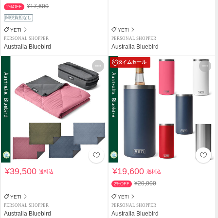
¥17,600
2%OFF
関税負担なし
YETI
YETI
PERSONAL SHOPPER
PERSONAL SHOPPER
Australia Bluebird
Australia Bluebird
タイムセール
¥39,500
¥19,600
送料込
送料込
¥20,000
2%OFF
YETI
YETI
PERSONAL SHOPPER
PERSONAL SHOPPER
Australia Bluebird
Australia Bluebird