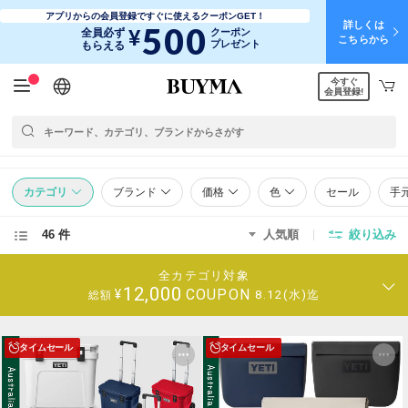
アプリからの会員登録ですぐに使えるクーポンGET！
詳しくは
500
¥
全員必ず
クーポン
こちらから
プレゼント
もらえる
今すぐ
日本語
English
简体中文
繁體中文
会員登録!
カテゴリ
ブランド
価格
色
セール
手
46 件
人気順
絞り込み
全カテゴリ対象
12,000
COUPON
¥
8.12(水)迄
総額
タイムセール
タイムセール