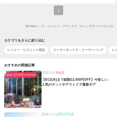
1
BUYMAトップ
レジャー・アウトドア・キャンプ(ライフスタイル)
カテゴリをさらに絞り込む
レジャー・ピクニック用品
クーラーボックス・クーラーバッグ
レ
おすすめの関連記事
2026.8.8
SALE
12,000
COUPON
総額¥
【8/12(水)まで総額12,000円OFF】今欲しい、
人気のテントやアウトドア最新ギア
2026.4.1
LIFESTYLE