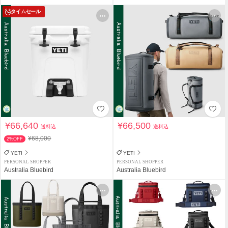
タイムセール
¥66,640
¥66,500
送料込
送料込
¥68,000
2%OFF
YETI
YETI
PERSONAL SHOPPER
PERSONAL SHOPPER
Australia Bluebird
Australia Bluebird