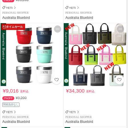
2%OFF
YETI
YETI
PERSONAL SHOPPER
PERSONAL SHOPPER
Australia Bluebird
Australia Bluebird
タイムセール
¥9,016
¥34,300
送料込
送料込
¥9,200
2%OFF
関税負担なし
YETI
YETI
PERSONAL SHOPPER
PERSONAL SHOPPER
Australia Bluebird
Australia Bluebird