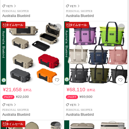
YETI
YETI
PERSONAL SHOPPER
PERSONAL SHOPPER
Australia Bluebird
Australia Bluebird
タイムセール
タイムセール
¥21,658
¥68,110
送料込
送料込
¥22,100
¥69,500
2%OFF
2%OFF
YETI
YETI
PERSONAL SHOPPER
PERSONAL SHOPPER
Australia Bluebird
Australia Bluebird
タイムセール