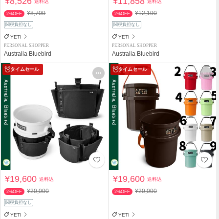
¥8,526
¥11,858
送料込
送料込
¥8,700
¥12,100
2%OFF
2%OFF
関税負担なし
関税負担なし
YETI
YETI
PERSONAL SHOPPER
PERSONAL SHOPPER
Australia Bluebird
Australia Bluebird
タイムセール
タイムセール
¥19,600
¥19,600
送料込
送料込
¥20,000
¥20,000
2%OFF
2%OFF
関税負担なし
YETI
YETI