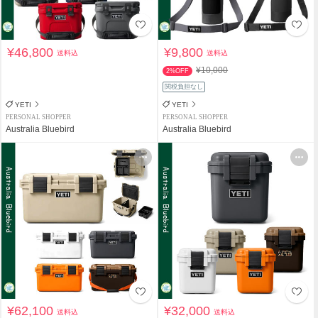
¥46,800
¥9,800
送料込
送料込
¥10,000
2%OFF
関税負担なし
YETI
YETI
PERSONAL SHOPPER
PERSONAL SHOPPER
Australia Bluebird
Australia Bluebird
¥62,100
¥32,000
送料込
送料込