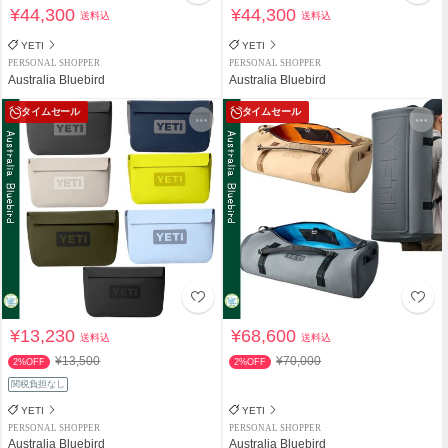
¥44,300
¥44,300
送料込
送料込
YETI
YETI
PERSONAL SHOPPER
PERSONAL SHOPPER
Australia Bluebird
Australia Bluebird
タイムセール
タイムセール
¥13,230
¥68,600
送料込
送料込
¥13,500
¥70,000
2%OFF
2%OFF
関税負担なし
YETI
YETI
PERSONAL SHOPPER
PERSONAL SHOPPER
Australia Bluebird
Australia Bluebird