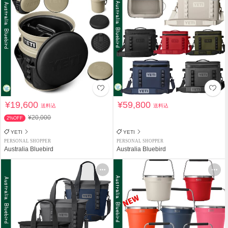
¥19,600
¥59,800
送料込
送料込
¥20,000
2%OFF
YETI
YETI
PERSONAL SHOPPER
PERSONAL SHOPPER
Australia Bluebird
Australia Bluebird