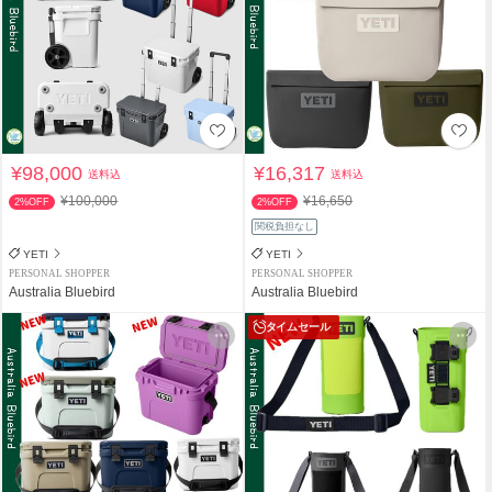
¥98,000
¥16,317
送料込
送料込
¥100,000
¥16,650
2%OFF
2%OFF
関税負担なし
YETI
YETI
PERSONAL SHOPPER
PERSONAL SHOPPER
Australia Bluebird
Australia Bluebird
タイムセール