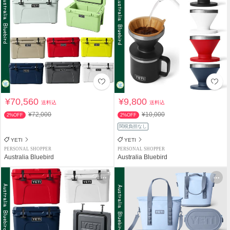
¥70,560
¥9,800
送料込
送料込
¥72,000
¥10,000
2%OFF
2%OFF
関税負担なし
YETI
YETI
PERSONAL SHOPPER
PERSONAL SHOPPER
Australia Bluebird
Australia Bluebird