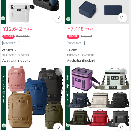
¥12,642
¥7,448
送料込
送料込
¥12,900
¥7,600
2%OFF
2%OFF
関税負担なし
関税負担なし
YETI
YETI
PERSONAL SHOPPER
PERSONAL SHOPPER
Australia Bluebird
Australia Bluebird