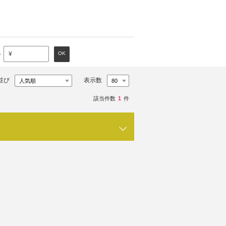
～
OK
¥
並び
表示数
該当件数
1
件