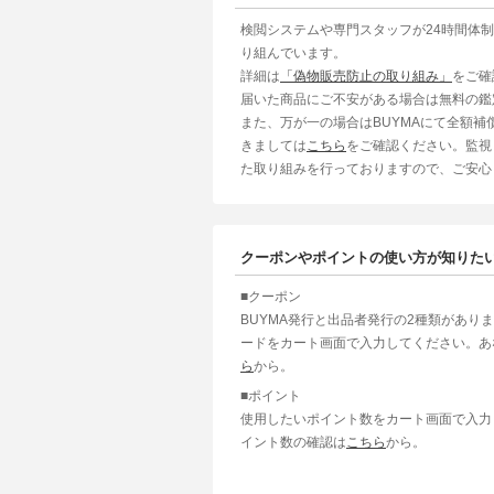
検閲システムや専門スタッフが24時間体
り組んでいます。
詳細は
「偽物販売防止の取り組み」
をご確
届いた商品にご不安がある場合は無料の鑑
また、万が一の場合はBUYMAにて全額
きましては
こちら
をご確認ください。監視
た取り組みを行っておりますので、ご安心
クーポンやポイントの使い方が知りた
■クーポン
BUYMA発行と出品者発行の2種類があり
ードをカート画面で入力してください。あ
ら
から。
■ポイント
使用したいポイント数をカート画面で入力
イント数の確認は
こちら
から。