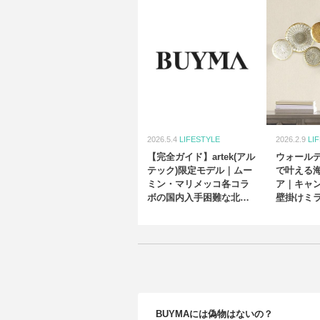
2026.5.4
LIFESTYLE
2026.2.9
LI
【完全ガイド】artek(アル
ウォール
テック)限定モデル｜ムー
で叶える
ミン・マリメッコ各コラ
ア｜キャ
ボの国内入手困難な北欧
壁掛けミ
家具がまだ買える！
の魅力
BUYMAには偽物はないの？