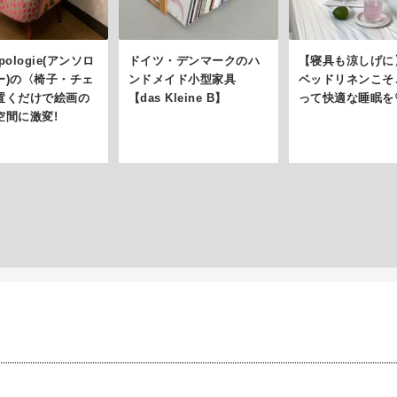
opologie(アンソロ
ドイツ・デンマークのハ
【寝具も涼しげに
ー)の〈椅子・チェ
ンドメイド小型家具
ベッドリネンこそ
置くだけで絵画の
【das Kleine B】
って快適な睡眠を
空間に激変!