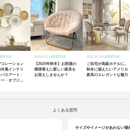
FESTYLE
2025.9.17
LIFESTYLE
2022.10.19
LIFESTYLE
デコレーション
【2025年秋冬】お部屋の
ご自宅が高級ホテルに。
海外風インテリ
模様替えに新しい家具を
秋冬に揃えたいアメリカ
ンバスアート・
お迎えしませんか？
家具のエレガントな魅力
ラー・オブジェ
よくある質問
サイズやイメージがあわない場