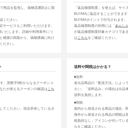
制で商品を監視し、偽物流通防止に取
「返品補償制度」を使えば、サイ
BUYMAに返品することができま
認ください。
BUYMAポイントで付与されます。
定サービスもご利用いただけます。
返品補償制度の利用には「
あんし
補償いたします。詳細や利用条件につ
が返品補償制度対象カテゴリであ
と補償の両面から、偽物撲滅に向け
は
こちら
をご確認ください。
ください。
い
送料や関税はかかる？
■送料
ます。英数字8桁からなるクーポンコ
各出品商品の「配送方法」によっ
なたが使えるクーポンの確認は
こち
さい。「送料込み」の場合は出品
送料を負担します。
■関税
してください。現在所有しているポ
国内から発送される商品の場合、
海外から発送される商品の関税は
税負担なし」アイコンが付いてい
ら
をご確認ください。