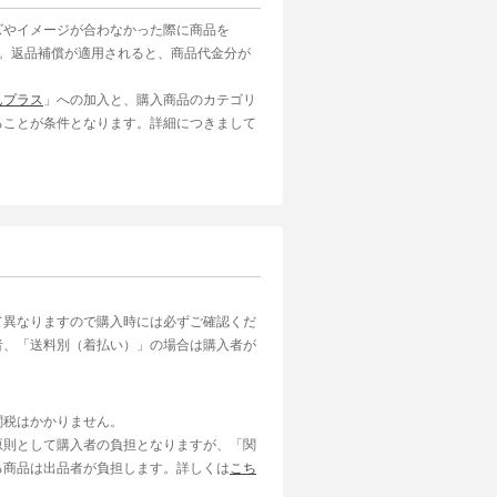
ズやイメージが合わなかった際に商品を
す。返品補償が適用されると、商品代金分が
んプラス
」への加入と、購入商品のカテゴリ
ることが条件となります。詳細につきまして
て異なりますので購入時には必ずご確認くだ
者、「送料別（着払い）」の場合は購入者が
関税はかかりません。
原則として購入者の負担となりますが、「関
る商品は出品者が負担します。詳しくは
こち