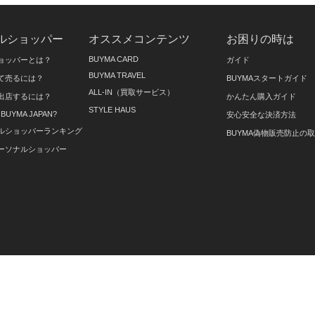
ルショッパー
オススメコンテンツ
お困りの時は
BUYMA CARD
ョッパーとは？
ガイド
BUYMA TRAVEL
て売るには？
BUYMAスタートガイド
ALL-IN（買取サービス）
出店するには？
かんたん購入ガイド
STYLE HAUS
on BUYMA JAPAN?
安心安全な決済方法
ルショッパーランキング
BUYMA偽物販売防止の
ーソナルショッパー