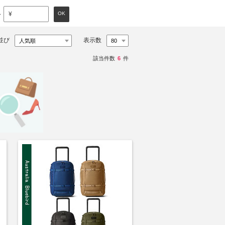
～
OK
¥
並び
表示数
該当件数
6
件