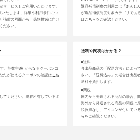
定サービスもご利用いただけます。
返品補償制度の利用には「
あんし
補償いたします。詳細や利用条件につ
が返品補償制度対象カテゴリであ
と補償の両面から、偽物撲滅に向け
は
こちら
をご確認ください。
ください。
い
送料や関税はかかる？
■送料
ます。英数字8桁からなるクーポンコ
各出品商品の「配送方法」によっ
なたが使えるクーポンの確認は
こち
さい。「送料込み」の場合は出品
送料を負担します。
■関税
してください。現在所有しているポ
国内から発送される商品の場合、
海外から発送される商品の関税は
税負担なし」アイコンが付いてい
ら
をご確認ください。