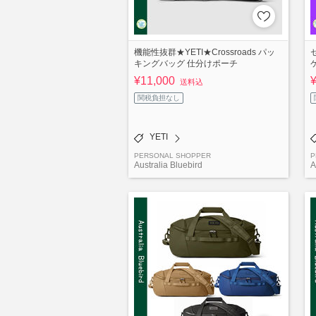
機能性抜群★YETI★Crossroads パッ
キングバッグ 仕分けポーチ
¥11,000
送料込
関税負担なし
YETI
PERSONAL SHOPPER
P
Australia Bluebird
A