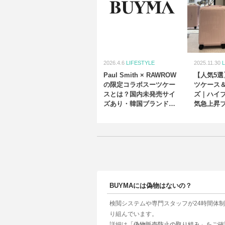
2026.4.6
LIFESTYLE
2025.11.30
Paul Smith × RAWROW
【人気5
の限定コラボスーツケー
ツケース
スとは？国内未発売サイ
ズ｜ハイ
ズあり・韓国ブランドの
気急上昇
実力
BUYMAには偽物はないの？
検閲システムや専門スタッフが24時間体
り組んでいます。
詳細は
「偽物販売防止の取り組み」
をご確