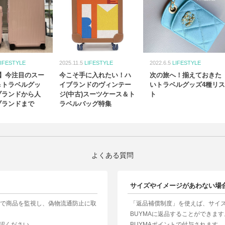
LIFESTYLE
2025.11.5
LIFESTYLE
2022.6.5
LIFESTYLE
選】今注目のスー
今こそ手に入れたい！ハ
次の旅へ！揃えておきた
＆トラベルグッ
イブランドのヴィンテー
いトラベルグッズ4種リス
ブランドから人
ジ(中古)スーツケース＆ト
ト
ブランドまで
ラベルバッグ特集
よくある質問
サイズやイメージがあわない場
制で商品を監視し、偽物流通防止に取
「返品補償制度」を使えば、サイ
BUYMAに返品することができま
認ください。
BUYMAポイントで付与されます。