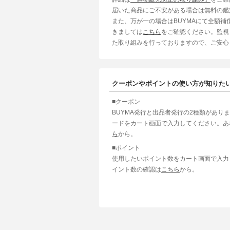
届いた商品にご不安がある場合は無料の鑑
また、万が一の場合はBUYMAにて全額
きましては
こちら
をご確認ください。監視
た取り組みを行っておりますので、ご安心
クーポンやポイントの使い方が知りた
■クーポン
BUYMA発行と出品者発行の2種類があり
ードをカート画面で入力してください。あ
ら
から。
■ポイント
使用したいポイント数をカート画面で入力
イント数の確認は
こちら
から。