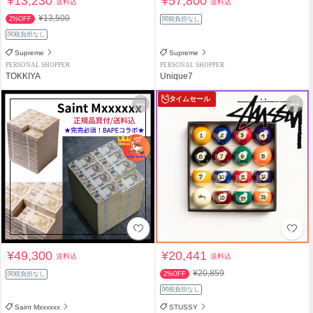
¥13,230
¥57,800
送料込
送料込
¥13,500
2%OFF
関税負担なし
関税負担なし
Supreme
Supreme
PERSONAL SHOPPER
PERSONAL SHOPPER
TOKKIYA
Unique7
タイムセール
¥49,300
¥20,441
送料込
送料込
¥20,859
関税負担なし
2%OFF
関税負担なし
Saint Mxxxxxx
STUSSY