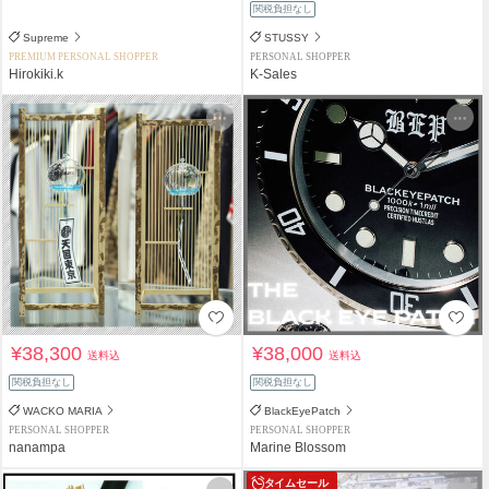
関税負担なし
Supreme
STUSSY
PREMIUM PERSONAL SHOPPER
PERSONAL SHOPPER
Hirokiki.k
K-Sales
¥38,300
¥38,000
送料込
送料込
関税負担なし
関税負担なし
WACKO MARIA
BlackEyePatch
PERSONAL SHOPPER
PERSONAL SHOPPER
nanampa
Marine Blossom
タイムセール