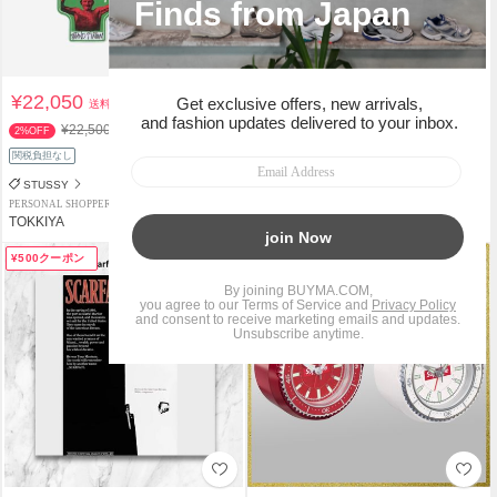
¥22,050
¥19,404
送料込
送料込
¥22,500
¥19,800
2%OFF
2%OFF
関税負担なし
関税負担なし
STUSSY
Palace Skateboards
PERSONAL SHOPPER
PERSONAL SHOPPER
TOKKIYA
smile yohji
¥500クーポン