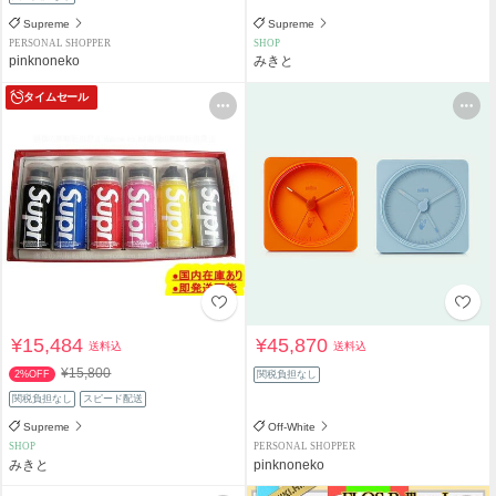
Supreme
Supreme
PERSONAL SHOPPER
SHOP
pinknoneko
みきと
タイムセール
¥15,484
¥45,870
送料込
送料込
¥15,800
2%OFF
関税負担なし
関税負担なし
スピード配送
Supreme
Off-White
SHOP
PERSONAL SHOPPER
みきと
pinknoneko