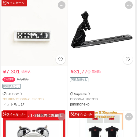
タイムセール
¥7,301
¥31,770
送料込
送料込
¥7,450
2%OFF
関税負担なし
関税負担なし
STUSSY
Supreme
PREMIUM PERSONAL SHOPPER
PERSONAL SHOPPER
ドットちょび
pinknoneko
タイムセール
タイムセール