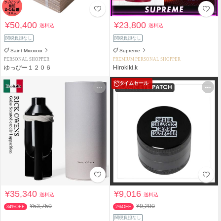
¥50,400
¥23,800
送料込
送料込
関税負担なし
関税負担なし
Saint Mxxxxxx
Supreme
PERSONAL SHOPPER
PREMIUM PERSONAL SHOPPER
ゆっぴー１２０６
Hirokiki.k
タイムセール
¥35,340
¥9,016
送料込
送料込
¥53,750
¥9,200
34%OFF
2%OFF
関税負担なし