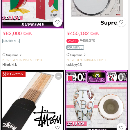
¥82,000
¥450,182
送料込
送料込
¥459,370
関税負担なし
2%OFF
関税負担なし
Supreme
Supreme
PREMIUM PERSONAL SHOPPER
PREMIUM PERSONAL SHOPPER
Hirokiki.k
cubbyy13
タイムセール