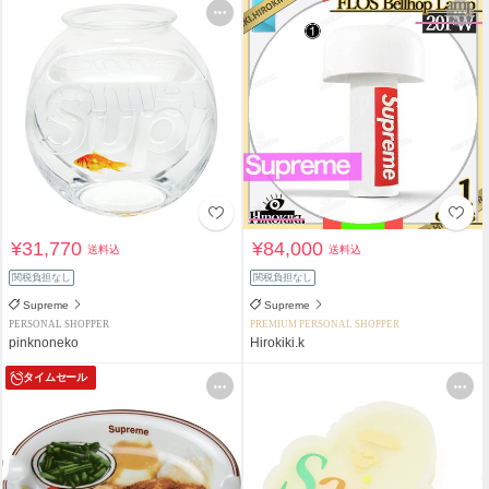
¥31,770
¥84,000
送料込
送料込
関税負担なし
関税負担なし
Supreme
Supreme
PERSONAL SHOPPER
PREMIUM PERSONAL SHOPPER
pinknoneko
Hirokiki.k
タイムセール