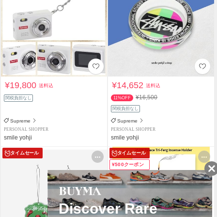
¥19,800
¥14,652
送料込
送料込
¥16,500
関税負担なし
11%OFF
関税負担なし
Supreme
Supreme
PERSONAL SHOPPER
PERSONAL SHOPPER
smile yohji
smile yohji
タイムセール
タイムセール
¥500クーポン