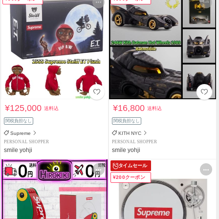
¥125,000
¥16,800
送料込
送料込
関税負担なし
関税負担なし
Supreme
KITH NYC
PERSONAL SHOPPER
PERSONAL SHOPPER
smile yohji
smile yohji
タイムセール
¥200クーポン