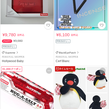
¥9,780
¥6,100
送料込
送料込
¥9,980
2%OFF
関税負担なし
関税負担なし
Supreme
BlackEyePatch
PERSONAL SHOPPER
PERSONAL SHOPPER
Hollywood Baby
Cerf Blanc
タイムセール
¥1,000クーポン