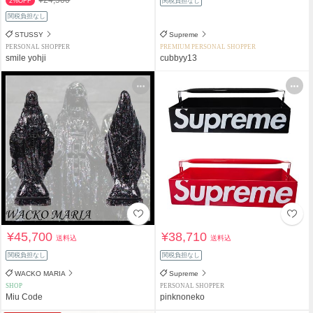
2%OFF
関税負担なし
関税負担なし
STUSSY
Supreme
PERSONAL SHOPPER
PREMIUM PERSONAL SHOPPER
smile yohji
cubbyy13
¥45,700
¥38,710
送料込
送料込
関税負担なし
関税負担なし
WACKO MARIA
Supreme
SHOP
PERSONAL SHOPPER
Miu Code
pinknoneko