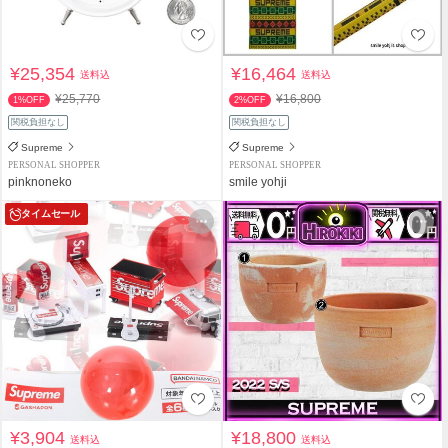
¥25,354
¥16,464
送料込
送料込
¥25,770
¥16,800
1%OFF
2%OFF
関税負担なし
関税負担なし
Supreme
Supreme
PERSONAL SHOPPER
PERSONAL SHOPPER
pinknoneko
smile yohji
タイムセール
¥3,904
¥18,800
送料込
送料込