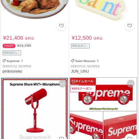
¥21,406
¥12,500
送料込
送料込
¥21,780
1%OFF
関税負担なし
関税負担なし
Supreme
Saint Mxxxxxx
PERSONAL SHOPPER
PERSONAL SHOPPER
pinknoneko
JUN_UNU
タイムセール
¥500クーポン