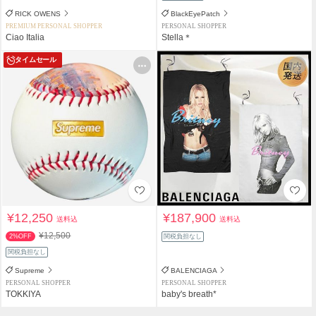
RICK OWENS
BlackEyePatch
PREMIUM PERSONAL SHOPPER
PERSONAL SHOPPER
Ciao Italia
Stella＊
タイムセール
¥12,250
¥187,900
送料込
送料込
¥12,500
2%OFF
関税負担なし
関税負担なし
Supreme
BALENCIAGA
PERSONAL SHOPPER
PERSONAL SHOPPER
TOKKIYA
baby's breath*