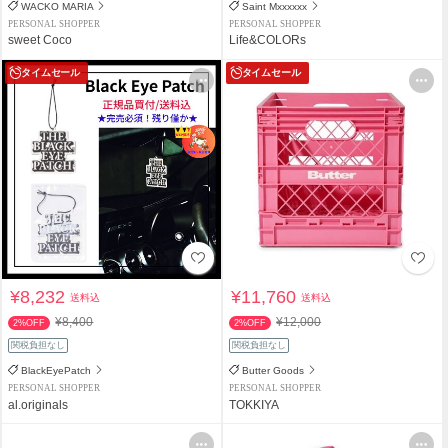
WACKO MARIA
Saint Mxxxxxx
PERSONAL SHOPPER
PERSONAL SHOPPER
sweet Coco
Life&COLORs
タイムセール
タイムセール
¥8,232
¥11,760
送料込
送料込
¥8,400
¥12,000
2%OFF
2%OFF
関税負担なし
関税負担なし
BlackEyePatch
Butter Goods
PERSONAL SHOPPER
PERSONAL SHOPPER
al.originals
TOKKIYA