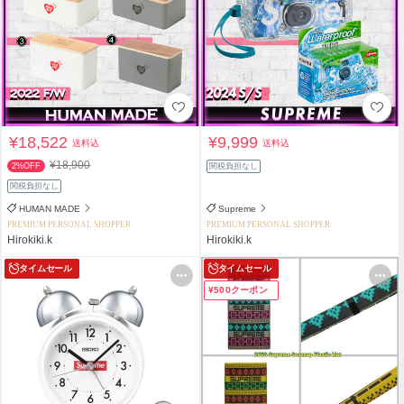
¥18,522
¥9,999
送料込
送料込
¥18,900
2%OFF
関税負担なし
関税負担なし
HUMAN MADE
Supreme
PREMIUM PERSONAL SHOPPER
PREMIUM PERSONAL SHOPPER
Hirokiki.k
Hirokiki.k
タイムセール
タイムセール
¥500クーポン