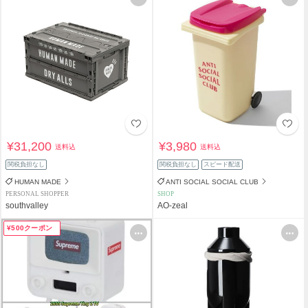
¥31,200
¥3,980
送料込
送料込
関税負担なし
関税負担なし
スピード配送
HUMAN MADE
ANTI SOCIAL SOCIAL CLUB
PERSONAL SHOPPER
SHOP
southvalley
AO-zeal
¥500クーポン