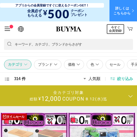
アプリからの会員登録ですぐに使えるクーポンGET！
詳しくは
500
¥
全員必ず
クーポン
こちらから
プレゼント
もらえる
今すぐ
日本語
English
简体中文
繁體中文
会員登録!
カテゴリ
ブランド
価格
色
セール
手
314 件
人気順
絞り込み
全カテゴリ対象
12,000
COUPON
¥
8.12(水)迄
総額
タイムセール