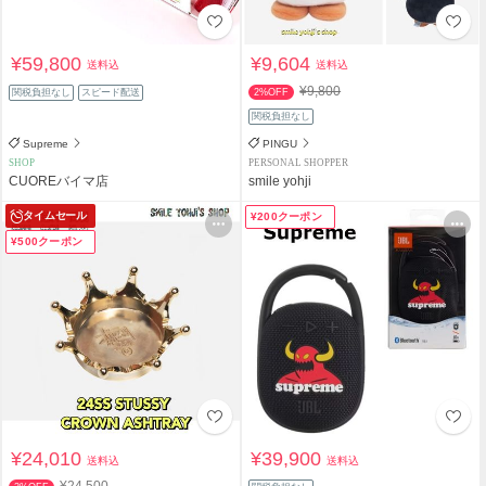
¥59,800
¥9,604
送料込
送料込
¥9,800
関税負担なし
スピード配送
2%OFF
関税負担なし
Supreme
PINGU
SHOP
PERSONAL SHOPPER
CUOREバイマ店
smile yohji
タイムセール
¥200クーポン
¥500クーポン
¥24,010
¥39,900
送料込
送料込
¥24,500