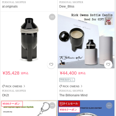
PERSONAL SHOPPER
PERSONAL SHOPPER
al.originals
Dew_Bliss
¥35,428
¥44,400
送料込
送料込
関税負担なし
RICK OWENS
RICK OWENS
PERSONAL SHOPPER
PERSONAL SHOPPER
Oh2t
The Billionaire Mind
タイムセール
¥500クーポン
¥500クーポン