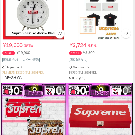
¥19,600
¥3,724
送料込
送料込
¥19,980
¥3,800
1%OFF
2%OFF
関税負担なし
スピード配送
関税負担なし
Supreme
Supreme
PREMIUM PERSONAL SHOPPER
PERSONAL SHOPPER
LAFASHION
smile yohji