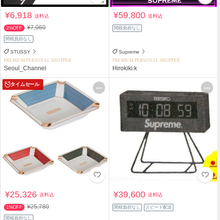
¥6,918
¥59,800
送料込
送料込
¥7,060
2%OFF
関税負担なし
関税負担なし
STUSSY
Supreme
PREMIUM PERSONAL SHOPPER
PREMIUM PERSONAL SHOPPER
Seoul_Channel
Hirokiki.k
タイムセール
¥25,326
¥39,600
送料込
送料込
¥25,780
1%OFF
関税負担なし
スピード配送
関税負担なし