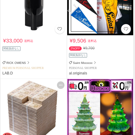
¥33,000
¥9,506
送料込
送料込
¥9,700
関税負担なし
2%OFF
関税負担なし
RICK OWENS
Saint Mxxxxxx
PREMIUM PERSONAL SHOPPER
PERSONAL SHOPPER
LAB.D
al.originals