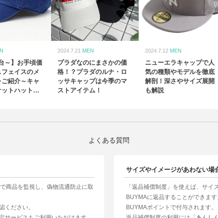
N
2024.7.21
MEN
2024.7.12
MEN
0円台～】お手頃価
プラダなのにまさかの価
ニューエラキャップで人
スフェイスのメ
格！？プラダのルナ・ロ
気の種類やモデルを徹底
をご紹介～キャ
ッサキャップは今季のマ
解剖！深さやサイズ展開
ケットハット・
ストアイテム！
も解説
～
よくある質問
サイズやイメージがあわない場
制で商品を監視し、偽物流通防止に取
「返品補償制度」を使えば、サイ
BUYMAに返品することができま
認ください。
BUYMAポイントで付与されます。
定サービスもご利用いただけます。
返品補償制度の利用には「
あんし