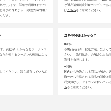
補償いたします。詳細や利用条件につ
が返品補償制度対象カテゴリであ
と補償の両面から、偽物撲滅に向け
は
こちら
をご確認ください。
ください。
い
送料や関税はかかる？
■送料
ます。英数字8桁からなるクーポンコ
各出品商品の「配送方法」によっ
なたが使えるクーポンの確認は
こち
さい。「送料込み」の場合は出品
送料を負担します。
■関税
してください。現在所有しているポ
国内から発送される商品の場合、
海外から発送される商品の関税は
税負担なし」アイコンが付いてい
ら
をご確認ください。