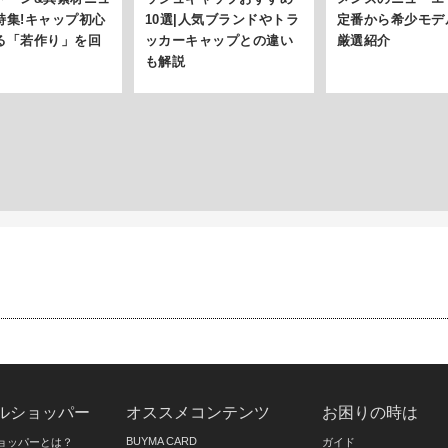
特集!キャップ初心
10選|人気ブランドやトラ
定番から希少モデ
る「若作り」を回
ッカーキャップとの違い
厳選紹介
も解説
ルショッパー
オススメコンテンツ
お困りの時は
BUYMA CARD
ョッパーとは？
ガイド