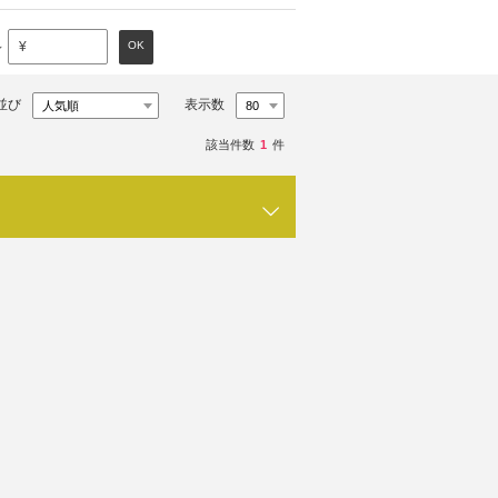
～
OK
¥
並び
表示数
該当件数
1
件