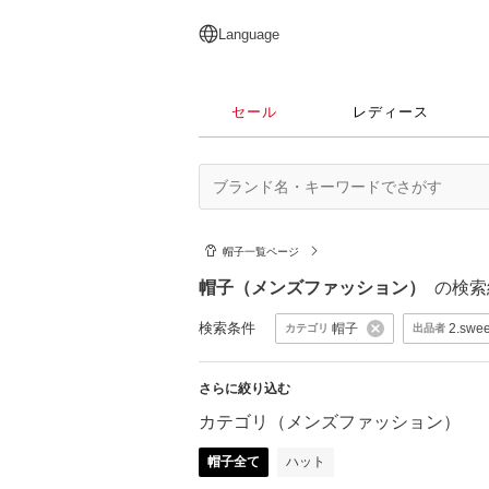
English
日本語
简体中文
繁體中文
Language
セール
レディース
帽子一覧ページ
帽子（メンズファッション）
の検索
検索条件
帽子
2.swe
カテゴリ
出品者
さらに絞り込む
カテゴリ（メンズファッション）
帽子全て
ハット