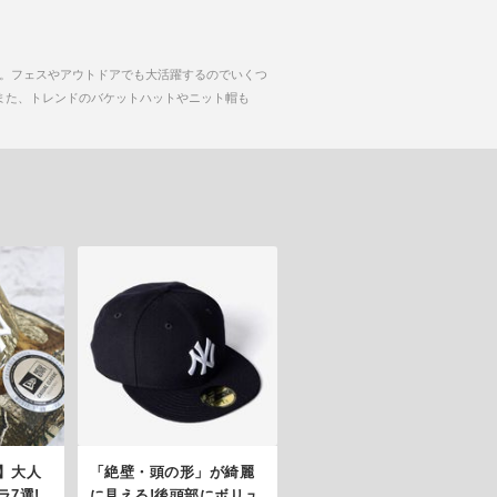
。フェスやアウトドアでも大活躍するのでいくつ
ム。また、トレンドのバケットハットやニット帽も
】大人
「絶壁・頭の形」が綺麗
7選!
に見える!後頭部にボリュ