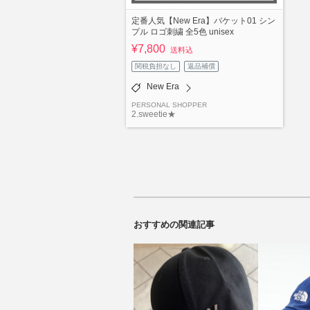
定番人気【New Era】バケット01 シン
プル ロゴ刺繍 全5色 unisex
¥7,800
送料込
関税負担なし
返品補償
New Era
PERSONAL SHOPPER
2.sweetie★
おすすめの関連記事