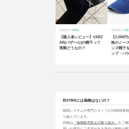
2025.6.5
MEN
2025.6.1
ME
【購入者レビュー】VARZ
【3,00
AR(バザール)の帽子って
格のノー
実際どうなの？
ンズ帽子
ップ・バ
ニット帽
BUYMAには偽物はないの？
検閲システムや専門スタッフが24時間体
り組んでいます。
詳細は
「偽物販売防止の取り組み」
をご確
届いた商品にご不安がある場合は無料の鑑