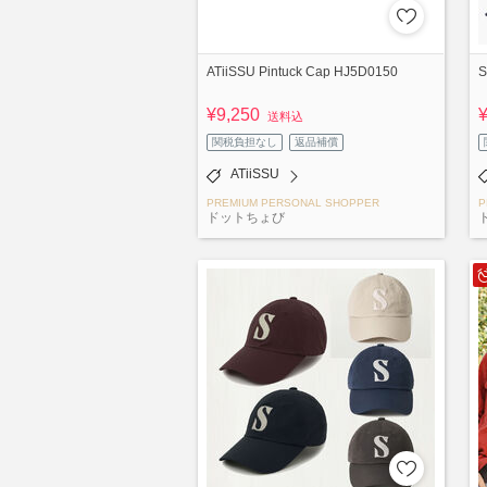
ATiiSSU Pintuck Cap HJ5D0150
S
¥9,250
送料込
関税負担なし
返品補償
ATiiSSU
PREMIUM PERSONAL SHOPPER
P
ドットちょび