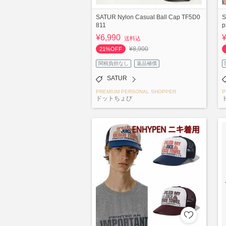
SATUR Nylon Casual Ball Cap TF5D0
S
811
p
¥6,990
送料込
¥8,900
21%OFF
関税負担なし
返品補償
SATUR
PREMIUM PERSONAL SHOPPER
P
ドットちょび