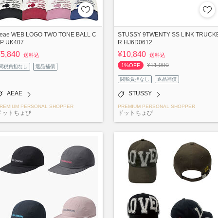
eae WEB LOGO TWO TONE BALL C
STUSSY 9TWENTY SS LINK TRUCK
P UK407
R HJ6D0612
¥5,840
¥10,840
送料込
送料込
¥11,000
1%OFF
関税負担なし
返品補償
関税負担なし
返品補償
AEAE
STUSSY
REMIUM PERSONAL SHOPPER
PREMIUM PERSONAL SHOPPER
ドットちょび
ドットちょび