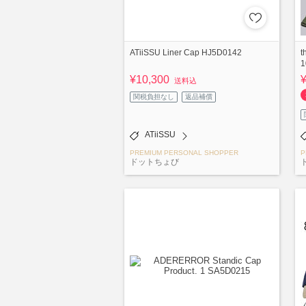
ATiiSSU Liner Cap HJ5D0142
t
1
¥10,300
送料込
関税負担なし
返品補償
ATiiSSU
PREMIUM PERSONAL SHOPPER
P
ドットちょび