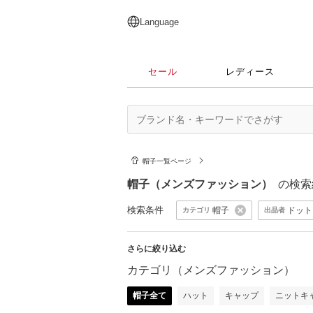
English
日本語
简体中文
繁體中文
Language
セール
レディース
帽子一覧ページ
帽子（メンズファッション）
の検索
検索条件
帽子
ドット
カテゴリ
出品者
さらに絞り込む
カテゴリ（メンズファッション）
帽子全て
ハット
キャップ
ニットキ