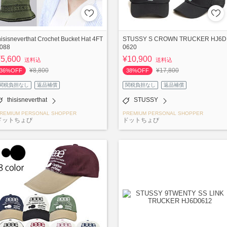
hisisneverthat Crochet Bucket Hat 4FT
STUSSY S CROWN TRUCKER HJ6D
088
0620
¥5,600
¥10,900
送料込
送料込
¥8,800
¥17,800
36%OFF
38%OFF
関税負担なし
返品補償
関税負担なし
返品補償
thisisneverthat
STUSSY
REMIUM PERSONAL SHOPPER
PREMIUM PERSONAL SHOPPER
ドットちょび
ドットちょび