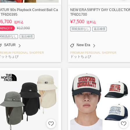
ATUR 90s Playback Contrast Ball Ca
NEW ERA 59FIFTY DAY COLLECTIO
 TF6D0395
TF6D1700
¥6,700
¥7,500
送料込
送料込
¥12,990
48%OFF
関税負担なし
返品補償
関税負担なし
返品補償
SATUR
New Era
REMIUM PERSONAL SHOPPER
PREMIUM PERSONAL SHOPPER
ドットちょび
ドットちょび