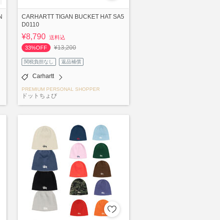
N
CARHARTT TIGAN BUCKET HAT SA5
D0110
¥8,790
送料込
¥13,200
33%OFF
関税負担なし
返品補償
Carhartt
PREMIUM PERSONAL SHOPPER
ドットちょび