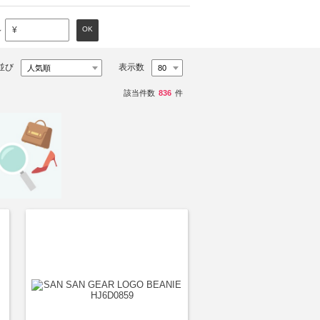
～
OK
¥
並び
表示数
該当件数
836
件