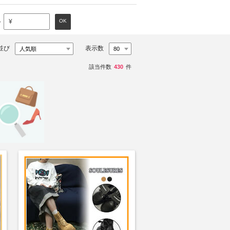
～
OK
¥
並び
表示数
該当件数
430
件