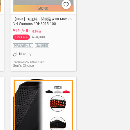
【Nike】★送料・関税込★Air Max 95
NN Womens / DH8015-100
¥15,500
送料込
¥18,900
17%OFF
関税負担なし
返品補償
Nike
PERSONAL SHOPPER
Seri’s Choice