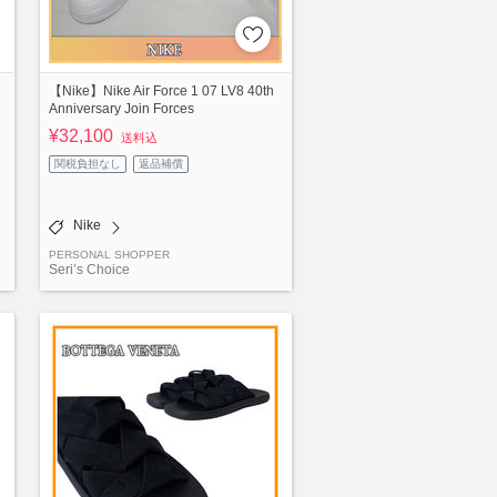
【Nike】Nike Air Force 1 07 LV8 40th
Anniversary Join Forces
¥32,100
送料込
関税負担なし
返品補償
Nike
PERSONAL SHOPPER
Seri’s Choice