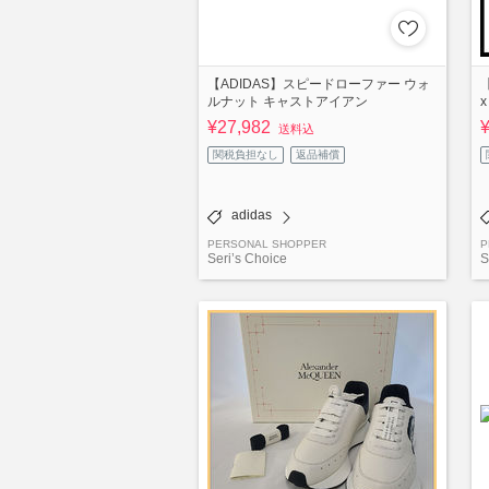
【ADIDAS】スピードローファー ウォ
ルナット キャストアイアン
x
¥27,982
送料込
関税負担なし
返品補償
adidas
PERSONAL SHOPPER
P
Seri’s Choice
S