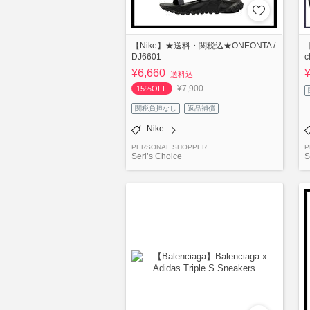
【Nike】★送料・関税込★ONEONTA /
【
DJ6601
c
¥6,660
送料込
¥7,900
15%OFF
関税負担なし
返品補償
Nike
PERSONAL SHOPPER
P
Seri’s Choice
S