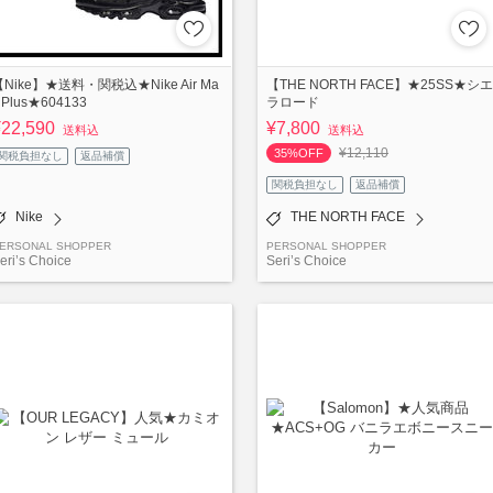
【Nike】★送料・関税込★Nike Air Ma
【THE NORTH FACE】★25SS★シエ
 Plus★604133
ラロード
¥22,590
¥7,800
送料込
送料込
¥12,110
35%OFF
関税負担なし
返品補償
関税負担なし
返品補償
Nike
THE NORTH FACE
ERSONAL SHOPPER
PERSONAL SHOPPER
eri’s Choice
Seri’s Choice