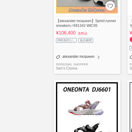
【alexander mcqueen】Sprint runner
sneakers / 691342 WIC95
¥106,400
送料込
関税負担なし
返品補償
alexander mcqueen
PERSONAL SHOPPER
P
Seri’s Choice
S