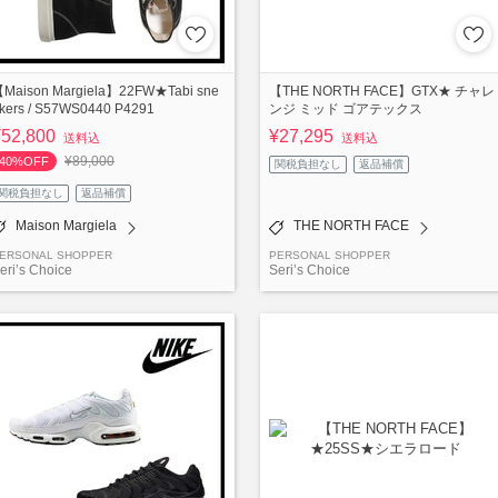
Maison Margiela】22FW★Tabi sne
【THE NORTH FACE】GTX★ チャレ
kers / S57WS0440 P4291
ンジ ミッド ゴアテックス
¥52,800
¥27,295
送料込
送料込
¥89,000
40%OFF
関税負担なし
返品補償
関税負担なし
返品補償
Maison Margiela
THE NORTH FACE
ERSONAL SHOPPER
PERSONAL SHOPPER
eri’s Choice
Seri’s Choice