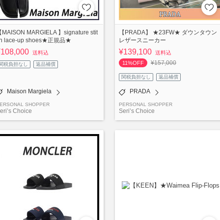
MAISON MARGIELA 】signature stit
【PRADA】 ★23FW★ ダウンタウン
h lace-up shoes★正規品★
レザースニーカー
¥108,000
¥139,100
送料込
送料込
¥157,000
11%OFF
関税負担なし
返品補償
関税負担なし
返品補償
Maison Margiela
PRADA
ERSONAL SHOPPER
PERSONAL SHOPPER
eri’s Choice
Seri’s Choice