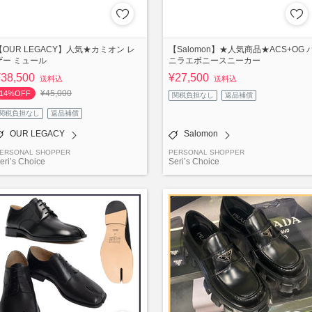
【OUR LEGACY】人気★カミオン レ
【Salomon】★人気商品★ACS+OG 
ザー ミュール
ニラエボニースニーカー
¥38,500
¥27,500
送料込
送料込
¥45,000
14%OFF
関税負担なし
返品補償
関税負担なし
返品補償
OUR LEGACY
Salomon
ERSONAL SHOPPER
PERSONAL SHOPPER
eri’s Choice
Seri’s Choice