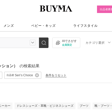
出品者募
メンズ
ベビー・キッズ
ライフスタイル
AIでさがす
カテゴリ選択
会員限定
ッション）
の検索結果
条件をリセット
Seri’s Choice
出品者
ニーカー
ドレスシューズ・革靴・ビジネスシューズ
ブーツ
靴・ブーツ