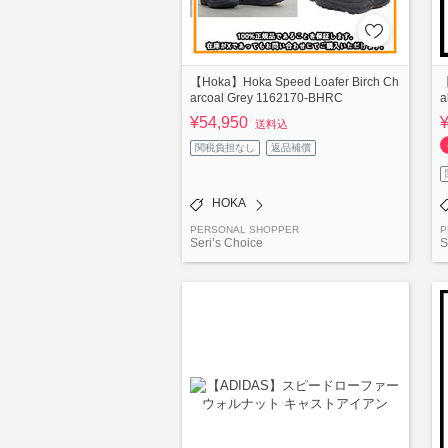
【Hoka】Hoka Speed Loafer Birch Ch
【
arcoal Grey 1162170-BHRC
a
¥54,950
送料込
関税負担なし
返品補償
HOKA
PERSONAL SHOPPER
P
Seri’s Choice
S