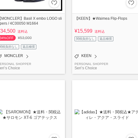
MONCLER】Basil X embo LOGO sli
【KEEN】★Waimea Flip-Flops
pers / 4C00050 M1664
¥34,500
¥15,599
送料込
送料込
¥53,000
34%OFF
関税負担なし
返品補償
関税負担なし
返品補償
MONCLER
KEEN
ERSONAL SHOPPER
PERSONAL SHOPPER
eri’s Choice
Seri’s Choice