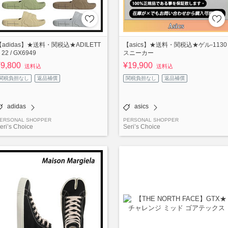
【adidas】★送料・関税込★ADILETT
【asics】★送料・関税込★ゲル-1130
 22 / GX6949
スニーカー
¥9,800
¥19,900
送料込
送料込
関税負担なし
返品補償
関税負担なし
返品補償
adidas
asics
ERSONAL SHOPPER
PERSONAL SHOPPER
eri’s Choice
Seri’s Choice