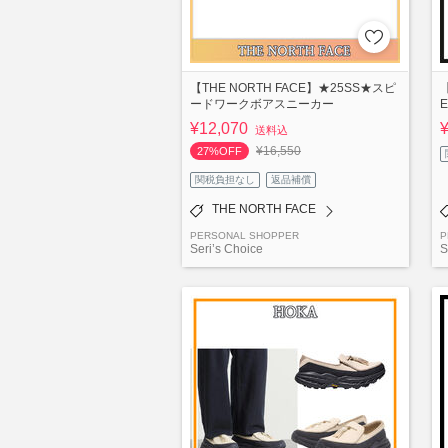
【THE NORTH FACE】★25SS★スピ
ードワークボアスニーカー
E
¥12,070
送料込
¥16,550
27%OFF
関税負担なし
返品補償
THE NORTH FACE
PERSONAL SHOPPER
P
Seri’s Choice
S