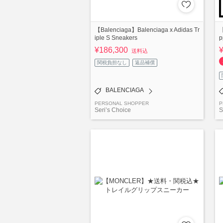
【Balenciaga】Balenciaga x Adidas Tr
【
iple S Sneakers
p
¥186,300
送料込
関税負担なし
返品補償
BALENCIAGA
PERSONAL SHOPPER
P
Seri’s Choice
S