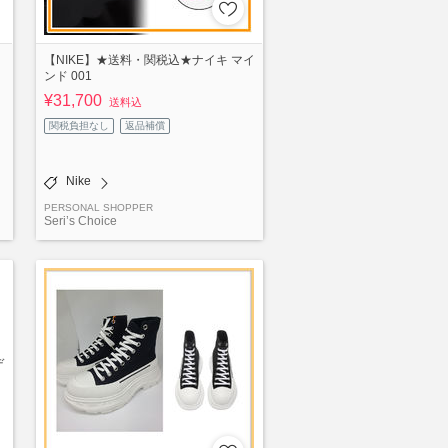
【NIKE】★送料・関税込★ナイキ マイ
ンド 001
¥31,700
送料込
関税負担なし
返品補償
Nike
PERSONAL SHOPPER
Seri’s Choice