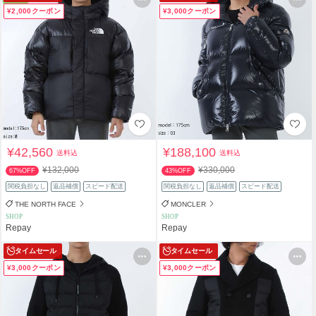
¥2,000クーポン
¥3,000クーポン
¥42,560
¥188,100
送料込
送料込
¥132,000
¥330,000
67%OFF
43%OFF
関税負担なし
返品補償
スピード配送
関税負担なし
返品補償
スピード配送
THE NORTH FACE
MONCLER
SHOP
SHOP
Repay
Repay
タイムセール
タイムセール
¥3,000クーポン
¥3,000クーポン