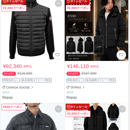
タイムセール
タイムセール
¥3,000クーポン
¥3,000クーポン
¥92,340
¥146,110
送料込
送料込
¥116,600
¥187,000
20%OFF
21%OFF
関税負担なし
返品補償
スピード配送
関税負担なし
返品補償
スピード配送
CANADA GOOSE
TATRAS
SHOP
SHOP
Repay
Repay
タイムセール
¥500クーポン
¥3,000クーポン