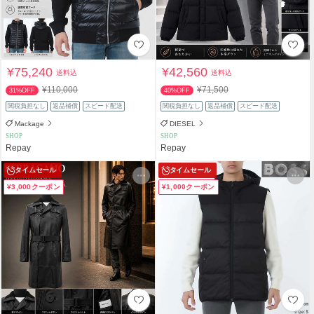
¥75,240
¥42,560
送料込
送料込
¥110,000
¥71,500
31%OFF
40%OFF
関税負担なし
返品補償
スピード配送
関税負担なし
返品補償
スピード配送
Mackage
DIESEL
SHOP
SHOP
Repay
Repay
タイムセール
タイムセール
¥3,000クーポン
¥1,000クーポン