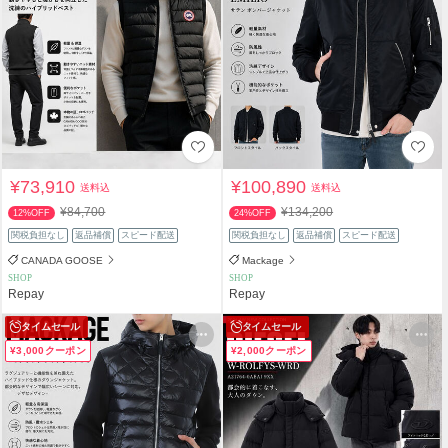
¥73,910
¥100,890
送料込
送料込
¥84,700
¥134,200
12%OFF
24%OFF
関税負担なし
返品補償
スピード配送
関税負担なし
返品補償
スピード配送
CANADA GOOSE
Mackage
SHOP
SHOP
Repay
Repay
タイムセール
タイムセール
¥3,000クーポン
¥2,000クーポン