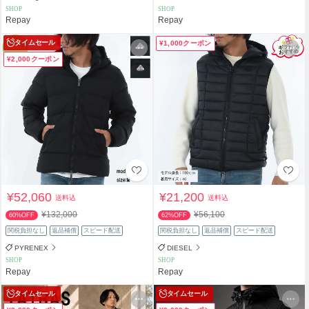
SHOP
SHOP
Repay
Repay
タイムセール
¥1,000クーポン
¥2,000クーポン
¥52,060
¥21,200
送料込
送料込
¥132,000
¥56,100
60%OFF
62%OFF
関税負担なし
返品補償
スピード配送
関税負担なし
返品補償
スピード配送
PYRENEX
DIESEL
SHOP
SHOP
Repay
Repay
タイムセール
タイムセール