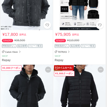
¥17,800
¥75,905
送料込
送料込
¥38,500
¥110,000
53%OFF
31%OFF
関税負担なし
返品補償
スピード配送
関税負担なし
返品補償
スピード配送
Calvin Klein
TATRAS
SHOP
SHOP
Repay
Repay
タイムセール
¥3,000クーポン
¥3,000クーポン