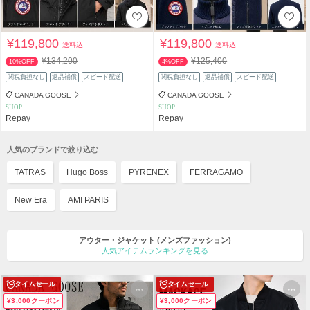
¥119,800
¥119,800
送料込
送料込
¥134,200
¥125,400
10%OFF
4%OFF
関税負担なし
返品補償
スピード配送
関税負担なし
返品補償
スピード配送
CANADA GOOSE
CANADA GOOSE
SHOP
SHOP
Repay
Repay
人気のブランドで絞り込む
TATRAS
Hugo Boss
PYRENEX
FERRAGAMO
New Era
AMI PARIS
アウター・ジャケット
(メンズファッション)
人気アイテムランキングを見る
タイムセール
タイムセール
¥3,000クーポン
¥3,000クーポン