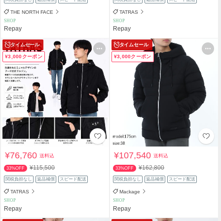
THE NORTH FACE
TATRAS
SHOP
SHOP
Repay
Repay
タイムセール
タイムセール
¥3,000クーポン
¥3,000クーポン
¥76,760
¥107,540
送料込
送料込
¥115,500
¥162,800
33%OFF
33%OFF
関税負担なし
返品補償
スピード配送
関税負担なし
返品補償
スピード配送
TATRAS
Mackage
SHOP
SHOP
Repay
Repay