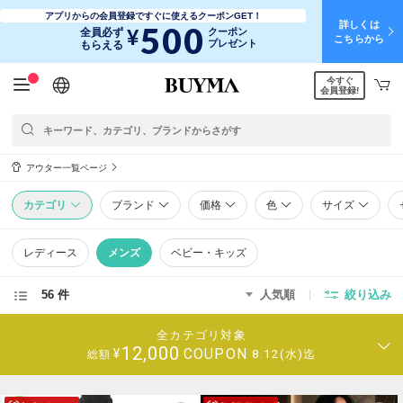
アプリからの会員登録ですぐに使えるクーポンGET！
詳しくは
500
¥
全員必ず
クーポン
こちらから
プレゼント
もらえる
今すぐ
日本語
English
简体中文
繁體中文
会員登録!
アウター一覧ページ
カテゴリ
ブランド
価格
色
サイズ
レディース
メンズ
ベビー・キッズ
56 件
人気順
絞り込み
全カテゴリ対象
12,000
COUPON
¥
8.12(水)迄
総額