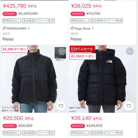
¥425,790
¥28,025
送料込
送料込
¥1,320,000
¥73,700
67%OFF
61%OFF
関税負担なし
返品補償
スピード配送
関税負担なし
返品補償
スピード配送
FERRAGAMO
Hugo Boss
SHOP
SHOP
Repay
Repay
タイムセール
¥1,000クーポン
¥1,000クーポン
¥20,500
¥39,140
送料込
送料込
¥58,300
¥104,500
64%OFF
62%OFF
関税負担なし
返品補償
スピード配送
関税負担なし
返品補償
スピード配送