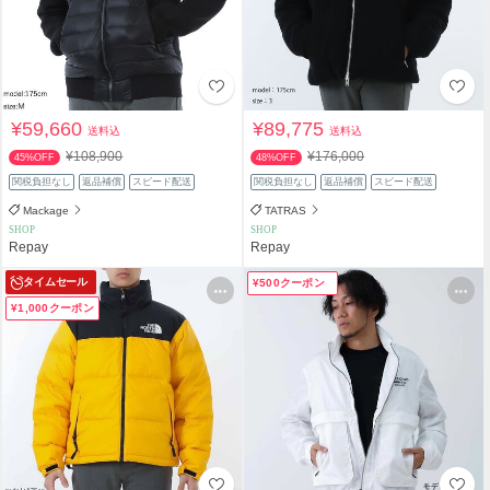
¥59,660
¥89,775
送料込
送料込
¥108,900
¥176,000
45%OFF
48%OFF
関税負担なし
返品補償
スピード配送
関税負担なし
返品補償
スピード配送
Mackage
TATRAS
SHOP
SHOP
Repay
Repay
タイムセール
¥500クーポン
¥1,000クーポン