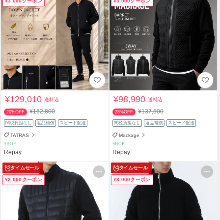
¥3,000クーポン
¥3,000クーポン
¥129,010
¥98,990
送料込
送料込
¥162,800
¥137,500
20%OFF
28%OFF
関税負担なし
返品補償
スピード配送
関税負担なし
返品補償
スピード配送
TATRAS
Mackage
SHOP
SHOP
Repay
Repay
タイムセール
タイムセール
¥2,000クーポン
¥3,000クーポン