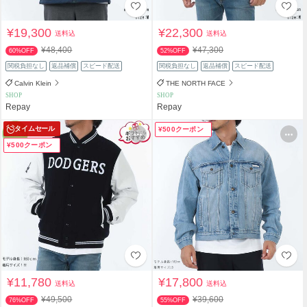
¥19,300
¥22,300
送料込
送料込
¥48,400
¥47,300
60%OFF
52%OFF
関税負担なし
返品補償
スピード配送
関税負担なし
返品補償
スピード配送
Calvin Klein
THE NORTH FACE
SHOP
SHOP
Repay
Repay
タイムセール
¥500クーポン
¥500クーポン
¥11,780
¥17,800
送料込
送料込
¥49,500
¥39,600
76%OFF
55%OFF