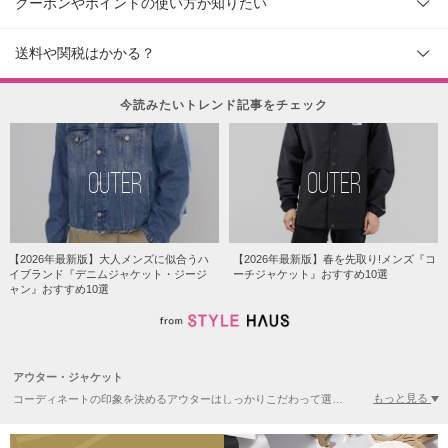
クーポンやポイントの使い方が知りたい
送料や関税はかかる？
今読みたいトレンド記事をチェック
OUTER
OUTER
【2026年最新版】大人メンズに似合うハ
【2026年最新版】春を先取り!メンズ『コ
イブランド『デニムジャケット・ジージ
ーチジャケット』おすすめ10選
ャン』おすすめ10選
アウター・ジャケット
もっと見る
コーディネートの印象を決めるアウターはしっかりこだわって選びたい！MONCLERやCANADA GOOSEなど、大人気ブランドのダウンもBUYMAでは現地価格で手に入ります。さらに、日本では手に入らない海外限定アイテムも豊富なので、人と被らないスタイルをお求めの方にもぴったりのアイテムが見つかります。また、ダウンだけでなく、トレンチコートやブルゾン、ライダースジャケットなど、世界中の人気ブランドのアイテムが幅広く揃います。