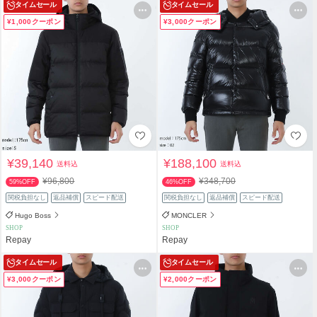
タイムセール
タイムセール
¥1,000クーポン
¥3,000クーポン
¥39,140
¥188,100
送料込
送料込
¥96,800
¥348,700
59%OFF
46%OFF
関税負担なし
返品補償
スピード配送
関税負担なし
返品補償
スピード配送
Hugo Boss
MONCLER
SHOP
SHOP
Repay
Repay
タイムセール
タイムセール
¥3,000クーポン
¥2,000クーポン