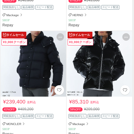
¥140,800
¥143,000
50%OFF
67%OFF
関税負担なし
返品補償
スピード配送
関税負担なし
返品補償
スピード配送
Mackage
HERNO
SHOP
SHOP
Repay
Repay
タイムセール
タイムセール
¥3,000クーポン
¥3,000クーポン
¥239,400
¥85,310
送料込
送料込
¥409,200
¥209,000
41%OFF
59%OFF
関税負担なし
返品補償
スピード配送
関税負担なし
返品補償
スピード配送
MONCLER
Mackage
SHOP
SHOP
Repay
Repay