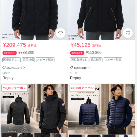
¥209,475
¥45,125
送料込
送料込
¥388,300
¥113,300
46%OFF
60%OFF
関税負担なし
返品補償
スピード配送
関税負担なし
返品補償
スピード配送
MONCLER
Mackage
SHOP
SHOP
Repay
Repay
¥3,000クーポン
¥3,000クーポン