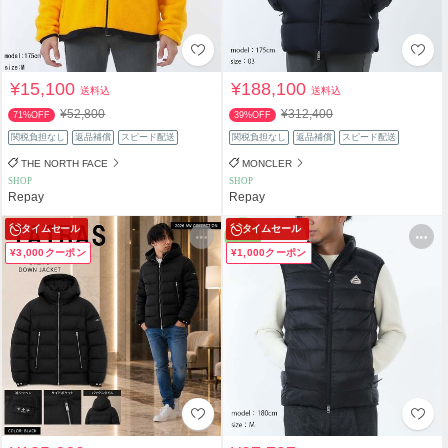
¥15,100
¥188,100
送料込
送料込
¥52,800
¥312,400
71%OFF
39%OFF
関税負担なし
返品補償
スピード配送
関税負担なし
返品補償
スピード配送
THE NORTH FACE
MONCLER
SHOP
SHOP
Repay
Repay
タイムセール
タイムセール
¥3,000クーポン
¥1,000クーポン