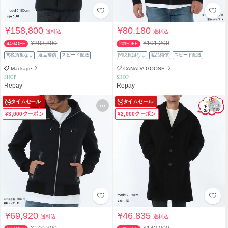
¥158,800
¥80,180
送料込
送料込
¥283,800
¥101,200
44%OFF
20%OFF
関税負担なし
返品補償
スピード配送
関税負担なし
返品補償
スピード配送
Mackage
CANADA GOOSE
SHOP
SHOP
Repay
Repay
タイムセール
タイムセール
¥3,000クーポン
¥2,000クーポン
¥69,920
¥46,835
送料込
送料込