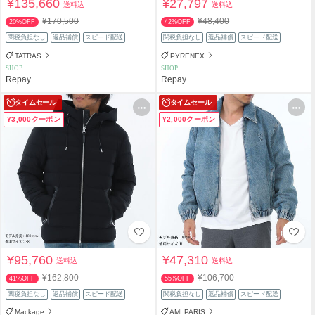
¥135,660
¥27,797
送料込
送料込
¥170,500
¥48,400
20%OFF
42%OFF
関税負担なし
返品補償
スピード配送
関税負担なし
返品補償
スピード配送
TATRAS
PYRENEX
SHOP
SHOP
Repay
Repay
タイムセール
タイムセール
¥3,000クーポン
¥2,000クーポン
¥95,760
¥47,310
送料込
送料込
¥162,800
¥106,700
41%OFF
55%OFF
関税負担なし
返品補償
スピード配送
関税負担なし
返品補償
スピード配送
Mackage
AMI PARIS