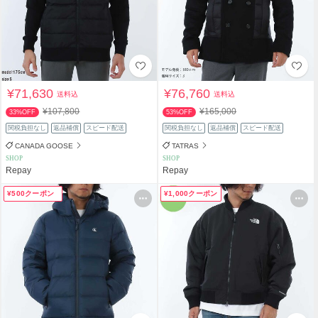
¥71,630
¥76,760
送料込
送料込
¥107,800
¥165,000
33%OFF
53%OFF
関税負担なし
返品補償
スピード配送
関税負担なし
返品補償
スピード配送
CANADA GOOSE
TATRAS
SHOP
SHOP
Repay
Repay
¥500クーポン
¥1,000クーポン