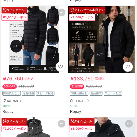
タイムセール
タイムセール
本日まで
¥3,000クーポン
¥3,000クーポン
¥76,760
¥133,760
送料込
送料込
¥110,000
¥169,400
30%OFF
21%OFF
関税負担なし
返品補償
スピード配送
関税負担なし
返品補償
スピード配送
TATRAS
TATRAS
SHOP
SHOP
Repay
Repay
タイムセール
タイムセール
¥3,000クーポン
¥3,000クーポン