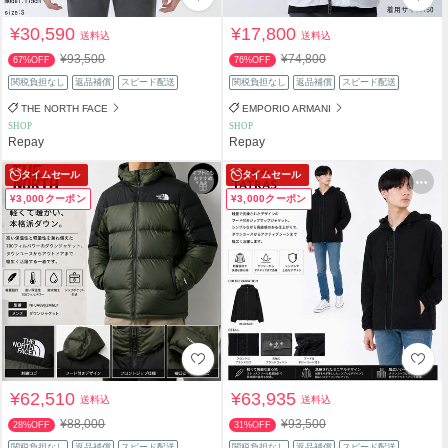
¥30,590
¥17,800
送料込
送料込
¥93,500
¥74,800
67%OFF
76%OFF
関税負担なし
返品補償
スピード配送
関税負担なし
返品補償
スピード配送
THE NORTH FACE
EMPORIO ARMANI
SHOP
SHOP
Repay
Repay
タイムセール
タイムセール
¥3,000クーポン
¥3,000クーポン
¥62,510
¥63,935
送料込
送料込
¥88,000
¥93,500
28%OFF
31%OFF
関税負担なし
返品補償
スピード配送
関税負担なし
返品補償
スピード配送