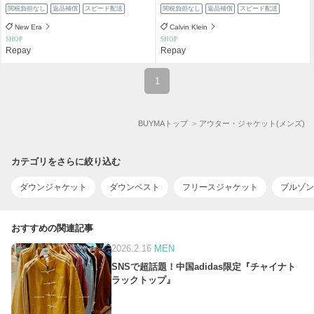
関税負担なし
返品補償
スピード配送
関税負担なし
返品補償
スピード配送
New Era
Calvin Klein
SHOP
SHOP
Repay
Repay
1
BUYMAトップ
アウター・ジャケット(メンズ)
カテゴリをさらに絞り込む
ダウンジャケット
ダウンベスト
フリースジャケット
ブルゾン
おすすめの関連記事
2026.2.16
MEN
SNSで超話題！中国adidas限定『チャイナト
ラックトップ』