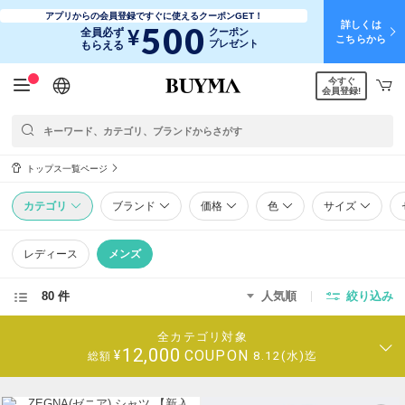
アプリからの会員登録ですぐに使えるクーポンGET！
詳しくは
500
¥
全員必ず
クーポン
こちらから
プレゼント
もらえる
今すぐ
日本語
English
简体中文
繁體中文
会員登録!
トップス一覧ページ
カテゴリ
ブランド
価格
色
サイズ
レディース
メンズ
80 件
人気順
絞り込み
全カテゴリ対象
12,000
COUPON
¥
8.12(水)迄
総額