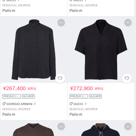
GUCCI
GUCCI
PERSONAL SHOPPER
PERSONAL SHOPPER
Paris-m
Paris-m
¥267,400
¥272,900
送料込
送料込
関税負担なし
返品補償
関税負担なし
返品補償
GIORGIO ARMANI
GUCCI
PERSONAL SHOPPER
PERSONAL SHOPPER
Paris-m
Paris-m