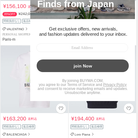
¥156,100
¥91,300
送料込
送料込
¥242,000
35%OFF
関税負担なし
返品補償
関税負担なし
返品補償
VALENTINO
Acne Studios
PERSONAL SHOPPER
PERSONAL SHOPPER
Paris-m
Paris-m
¥163,200
¥194,400
送料込
送料込
関税負担なし
返品補償
関税負担なし
返品補償
BALENCIAGA
Loro Piana