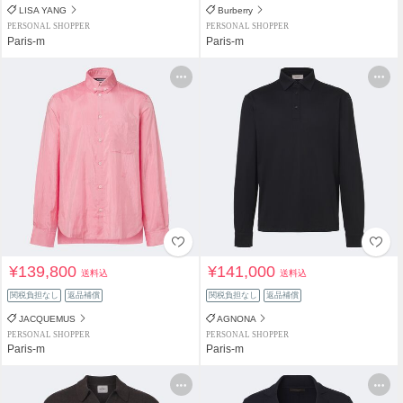
LISA YANG
Burberry
PERSONAL SHOPPER
PERSONAL SHOPPER
Paris-m
Paris-m
¥139,800
¥141,000
送料込
送料込
関税負担なし
返品補償
関税負担なし
返品補償
JACQUEMUS
AGNONA
PERSONAL SHOPPER
PERSONAL SHOPPER
Paris-m
Paris-m