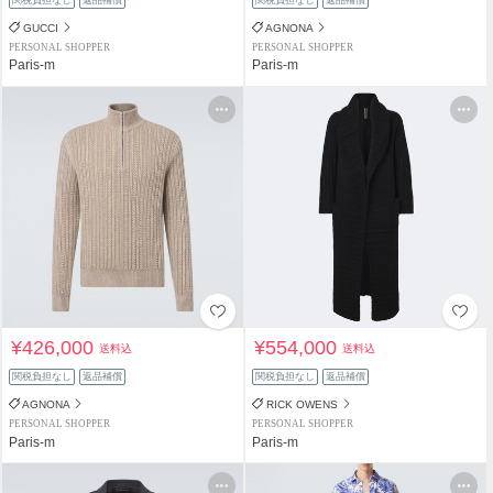
GUCCI
AGNONA
PERSONAL SHOPPER
PERSONAL SHOPPER
Paris-m
Paris-m
¥426,000
¥554,000
送料込
送料込
関税負担なし
返品補償
関税負担なし
返品補償
AGNONA
RICK OWENS
PERSONAL SHOPPER
PERSONAL SHOPPER
Paris-m
Paris-m