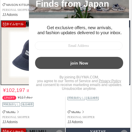
MAISON KITSUNE
CHANEL
PERSONAL SHOPPER
PERSONAL SHOPPER
JJ Adonis
JJ Adonis
タイムセール
¥102,197
¥103,399
送料込
送料込
¥117,467
13%OFF
関税負担なし
返品補償
関税負担なし
返品補償
MiuMiu
MiuMiu
PERSONAL SHOPPER
PERSONAL SHOPPER
JJ Adonis
JJ Adonis
タイムセール