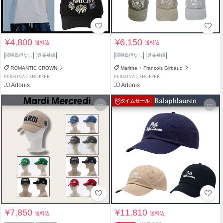
¥4,800
¥6,150
送料込
送料込
関税負担なし
返品補償
関税負担なし
返品補償
ROMANTIC CROWN
Marithe + Francois Girbaud
PERSONAL SHOPPER
PERSONAL SHOPPER
JJ Adonis
JJ Adonis
タイムセール
¥7,850
¥11,810
送料込
送料込