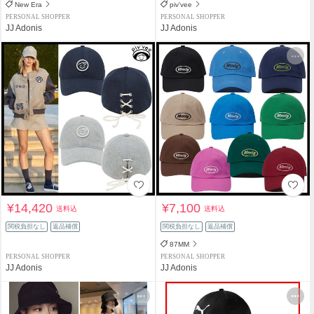
New Era
piv'vee
PERSONAL SHOPPER
PERSONAL SHOPPER
JJ Adonis
JJ Adonis
¥14,420
¥7,100
送料込
送料込
関税負担なし
返品補償
関税負担なし
返品補償
87MM
PERSONAL SHOPPER
PERSONAL SHOPPER
JJ Adonis
JJ Adonis