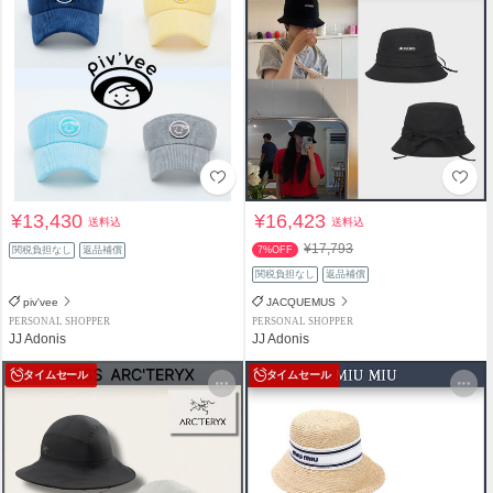
¥13,430
¥16,423
送料込
送料込
¥17,793
関税負担なし
返品補償
7%OFF
関税負担なし
返品補償
piv'vee
JACQUEMUS
PERSONAL SHOPPER
PERSONAL SHOPPER
JJ Adonis
JJ Adonis
タイムセール
タイムセール