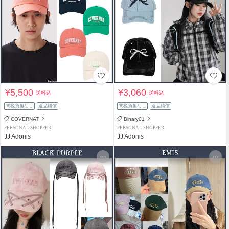
¥5,500
¥3,060
送料込
送料込
関税負担なし
返品補償
関税負担なし
返品補償
COVERNAT
Binary01
PERSONAL SHOPPER
PERSONAL SHOPPER
JJ Adonis
JJ Adonis