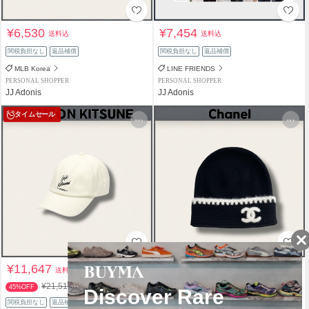
¥6,530
¥7,454
送料込
送料込
関税負担なし
返品補償
関税負担なし
返品補償
MLB Korea
LINE FRIENDS
PERSONAL SHOPPER
PERSONAL SHOPPER
JJ Adonis
JJ Adonis
タイムセール
¥11,647
¥151,490
送料込
送料込
¥21,516
45%OFF
関税負担なし
返品補償
関税負担なし
返品補償