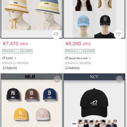
¥7,470
¥8,280
送料込
送料込
関税負担なし
返品補償
関税負担なし
返品補償
EMIS
Mardi Mercredi
PERSONAL SHOPPER
PERSONAL SHOPPER
JJ Adonis
JJ Adonis