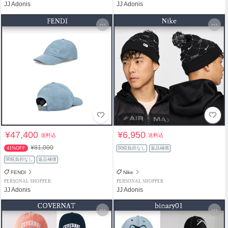
JJ Adonis
JJ Adonis
¥47,400
¥6,950
送料込
送料込
¥81,000
41%OFF
関税負担なし
返品補償
関税負担なし
返品補償
FENDI
Nike
PERSONAL SHOPPER
PERSONAL SHOPPER
JJ Adonis
JJ Adonis