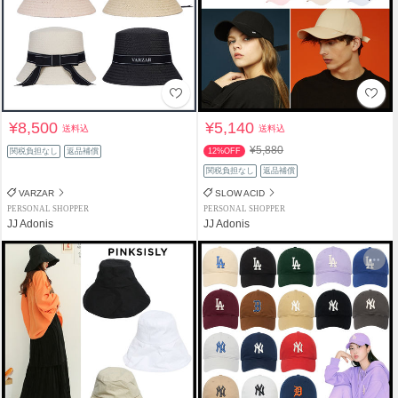
¥8,500
¥5,140
送料込
送料込
¥5,880
関税負担なし
返品補償
12%OFF
関税負担なし
返品補償
VARZAR
SLOW ACID
PERSONAL SHOPPER
PERSONAL SHOPPER
JJ Adonis
JJ Adonis