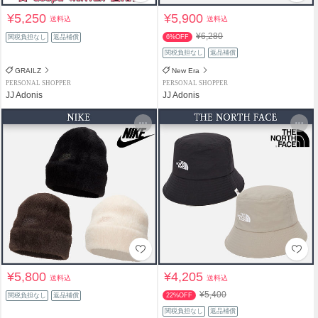
¥5,250
¥5,900
送料込
送料込
¥6,280
関税負担なし
返品補償
6%OFF
関税負担なし
返品補償
GRAILZ
New Era
PERSONAL SHOPPER
PERSONAL SHOPPER
JJ Adonis
JJ Adonis
¥5,800
¥4,205
送料込
送料込
¥5,400
関税負担なし
返品補償
22%OFF
関税負担なし
返品補償