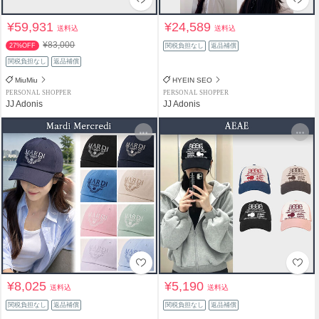
¥59,931
¥24,589
送料込
送料込
¥83,000
27%OFF
関税負担なし
返品補償
関税負担なし
返品補償
MiuMiu
HYEIN SEO
PERSONAL SHOPPER
PERSONAL SHOPPER
JJ Adonis
JJ Adonis
¥8,025
¥5,190
送料込
送料込
関税負担なし
返品補償
関税負担なし
返品補償