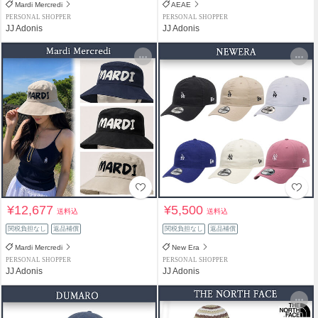
Mardi Mercredi
AEAE
PERSONAL SHOPPER
PERSONAL SHOPPER
JJ Adonis
JJ Adonis
¥12,677
¥5,500
送料込
送料込
関税負担なし
返品補償
関税負担なし
返品補償
Mardi Mercredi
New Era
PERSONAL SHOPPER
PERSONAL SHOPPER
JJ Adonis
JJ Adonis