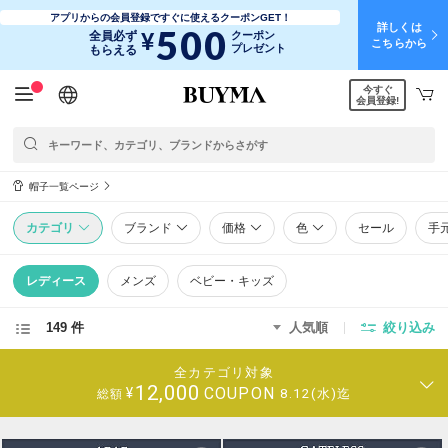
アプリからの会員登録ですぐに使えるクーポンGET！
詳しくは
500
¥
全員必ず
クーポン
こちらから
プレゼント
もらえる
今すぐ
日本語
English
简体中文
繁體中文
会員登録!
帽子一覧ページ
カテゴリ
ブランド
価格
色
セール
手
レディース
メンズ
ベビー・キッズ
149 件
人気順
絞り込み
全カテゴリ対象
12,000
COUPON
¥
8.12(水)迄
総額