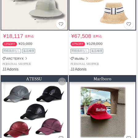
¥18,117
¥67,508
送料込
送料込
¥21,000
¥128,000
13%OFF
47%OFF
関税負担なし
返品補償
関税負担なし
返品補償
ARC'TERYX
MiuMiu
PERSONAL SHOPPER
PERSONAL SHOPPER
JJ Adonis
JJ Adonis