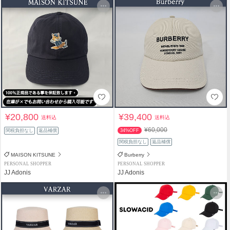
¥20,800
¥39,400
送料込
送料込
¥60,000
関税負担なし
返品補償
34%OFF
関税負担なし
返品補償
MAISON KITSUNE
Burberry
PERSONAL SHOPPER
PERSONAL SHOPPER
JJ Adonis
JJ Adonis