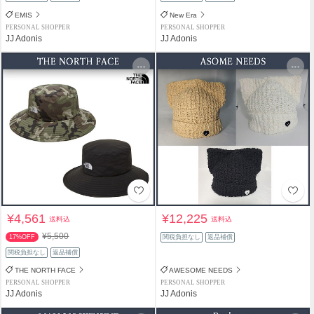
EMIS
New Era
PERSONAL SHOPPER
PERSONAL SHOPPER
JJ Adonis
JJ Adonis
¥4,561
¥12,225
送料込
送料込
¥5,500
17%OFF
関税負担なし
返品補償
関税負担なし
返品補償
THE NORTH FACE
AWESOME NEEDS
PERSONAL SHOPPER
PERSONAL SHOPPER
JJ Adonis
JJ Adonis