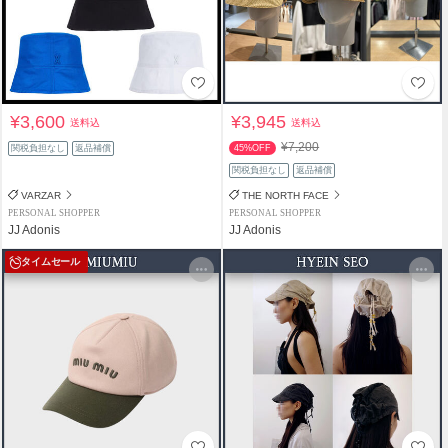
¥3,600
¥3,945
送料込
送料込
¥7,200
関税負担なし
返品補償
45%OFF
関税負担なし
返品補償
VARZAR
THE NORTH FACE
PERSONAL SHOPPER
PERSONAL SHOPPER
JJ Adonis
JJ Adonis
タイムセール