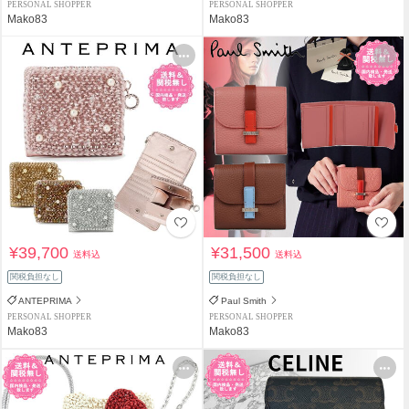
PERSONAL SHOPPER
PERSONAL SHOPPER
Mako83
Mako83
¥39,700
¥31,500
送料込
送料込
関税負担なし
関税負担なし
ANTEPRIMA
Paul Smith
PERSONAL SHOPPER
PERSONAL SHOPPER
Mako83
Mako83