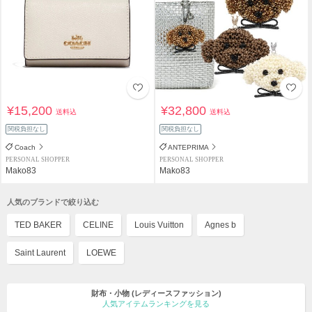
¥15,200
¥32,800
送料込
送料込
関税負担なし
関税負担なし
Coach
ANTEPRIMA
PERSONAL SHOPPER
PERSONAL SHOPPER
Mako83
Mako83
人気のブランドで絞り込む
TED BAKER
CELINE
Louis Vuitton
Agnes b
Saint Laurent
LOEWE
財布・小物
(レディースファッション)
人気アイテムランキングを見る