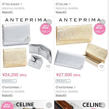
TED BAKER
CELINE
PERSONAL SHOPPER
PERSONAL SHOPPER
Mako83
Mako83
¥24,200
¥27,500
送料込
送料込
関税負担なし
関税負担なし
ANTEPRIMA
ANTEPRIMA
PERSONAL SHOPPER
PERSONAL SHOPPER
Mako83
Mako83