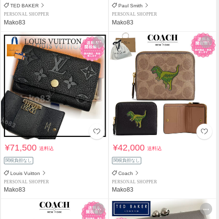
TED BAKER
Paul Smith
PERSONAL SHOPPER
PERSONAL SHOPPER
Mako83
Mako83
¥71,500
¥42,000
送料込
送料込
関税負担なし
関税負担なし
Louis Vuitton
Coach
PERSONAL SHOPPER
PERSONAL SHOPPER
Mako83
Mako83