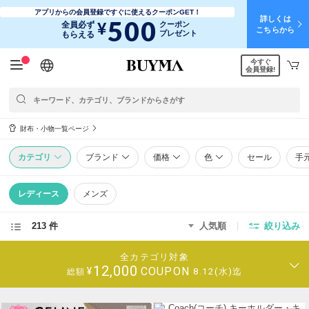
アプリからの会員登録ですぐに使えるクーポンGET！
詳しくは
500
¥
全員必ず
クーポン
こちらから
プレゼント
もらえる
今すぐ
日本語
English
简体中文
繁體中文
会員登録!
財布・小物一覧ページ
カテゴリ
ブランド
価格
色
セール
手
レディース
メンズ
213 件
人気順
絞り込み
全カテゴリ対象
12,000
COUPON
¥
8.12(水)迄
総額