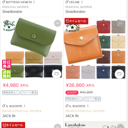
BOTTEGA VENETA
CELINE
PERSONAL SHOPPER
PERSONAL SHOPPER
Smartlondon
Smartlondon
タイムセール
¥4,980
¥36,860
送料込
送料込
¥41,800
関税負担なし
スピード配送
11%OFF
関税負担なし
スピード配送
IL BISONTE
IL BISONTE
PREMIUM PERSONAL SHOPPER
PREMIUM PERSONAL SHOPPER
JACK IN
JACK IN
タイムセール