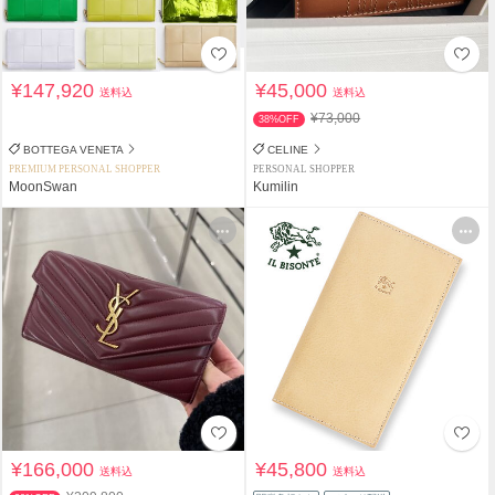
¥147,920
¥45,000
送料込
送料込
¥73,000
38%OFF
BOTTEGA VENETA
CELINE
PREMIUM PERSONAL SHOPPER
PERSONAL SHOPPER
MoonSwan
Kumilin
¥166,000
¥45,800
送料込
送料込