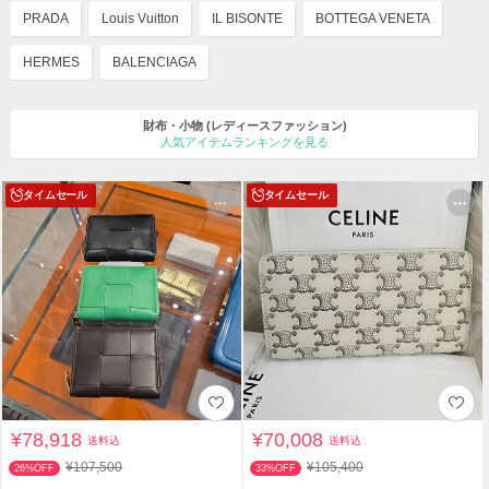
PRADA
Louis Vuitton
IL BISONTE
BOTTEGA VENETA
HERMES
BALENCIAGA
財布・小物
(レディースファッション)
人気アイテムランキングを見る
タイムセール
タイムセール
¥78,918
¥70,008
送料込
送料込
¥107,500
¥105,400
26%OFF
33%OFF