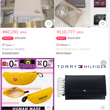
¥60,291
¥110,777
送料込
送料込
¥99,000
¥118,000
39%OFF
6%OFF
Chloe
PRADA
PERSONAL SHOPPER
PREMIUM PERSONAL SHOPPER
Smartlondon
MoonSwan