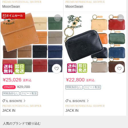
PREMIUM PERSONAL SHOPPER
PREMIUM PERSONAL SHOPPER
MoonSwan
MoonSwan
タイムセール
¥25,026
¥22,800
送料込
送料込
¥29,700
15%OFF
関税負担なし
スピード配送
関税負担なし
スピード配送
IL BISONTE
IL BISONTE
PREMIUM PERSONAL SHOPPER
PREMIUM PERSONAL SHOPPER
JACK IN
JACK IN
人気のブランドで絞り込む