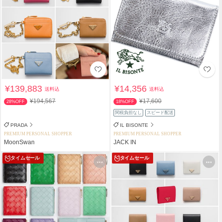
¥139,883
¥14,356
送料込
送料込
¥194,567
¥17,600
28%OFF
18%OFF
関税負担なし
スピード配送
PRADA
IL BISONTE
PREMIUM PERSONAL SHOPPER
PREMIUM PERSONAL SHOPPER
MoonSwan
JACK IN
タイムセール
タイムセール