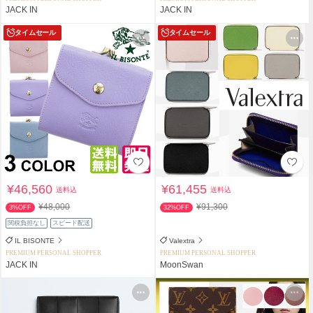
JACK IN
JACK IN
タイムセール
タイムセール
¥46,560
¥61,455
送料込
送料込
¥48,000
¥91,300
3%OFF
32%OFF
関税負担なし
スピード配送
IL BISONTE
Valextra
PREMIUM PERSONAL SHOPPER
PREMIUM PERSONAL SHOPPER
JACK IN
MoonSwan