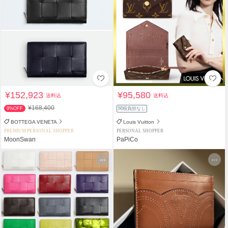
¥152,923
¥95,580
送料込
送料込
¥168,400
9%OFF
関税負担なし
BOTTEGA VENETA
Louis Vuitton
PREMIUM PERSONAL SHOPPER
PERSONAL SHOPPER
MoonSwan
PaPiCo