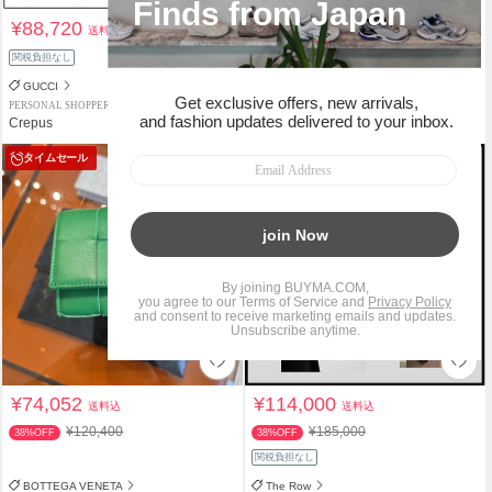
¥88,720
¥7,980
送料込
送料込
関税負担なし
関税負担なし
スピード配送
GUCCI
IL BISONTE
PERSONAL SHOPPER
PREMIUM PERSONAL SHOPPER
Crepus
JACK IN
タイムセール
¥74,052
¥114,000
送料込
送料込
¥120,400
¥185,000
38%OFF
38%OFF
関税負担なし
BOTTEGA VENETA
The Row