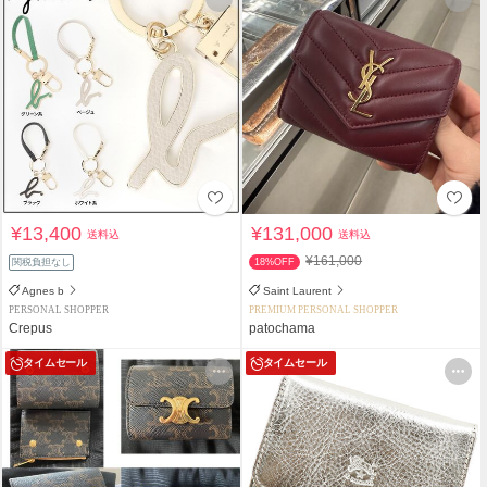
¥13,400
¥131,000
送料込
送料込
¥161,000
関税負担なし
18%OFF
Agnes b
Saint Laurent
PERSONAL SHOPPER
PREMIUM PERSONAL SHOPPER
Crepus
patochama
タイムセール
タイムセール