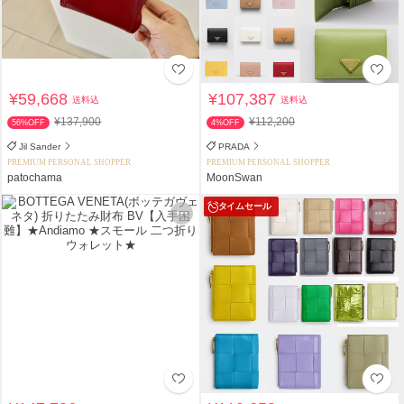
¥59,668
¥107,387
送料込
送料込
¥137,900
¥112,200
56%OFF
4%OFF
Jil Sander
PRADA
PREMIUM PERSONAL SHOPPER
PREMIUM PERSONAL SHOPPER
patochama
MoonSwan
タイムセール