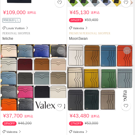
¥109,000
¥45,130
送料込
送料込
¥59,400
関税負担なし
24%OFF
Louis Vuitton
Valextra
PERSONAL SHOPPER
PREMIUM PERSONAL SHOPPER
feliche
MoonSwan
¥37,700
¥43,480
送料込
送料込
¥46,200
¥53,000
18%OFF
17%OFF
Valextra
Valextra