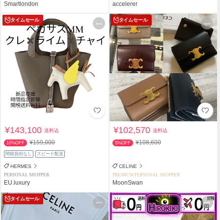
Smartlondon
accelerer
タイムセール
タイムセール
¥143,100
¥102,570
送料込
送料込
¥159,000
¥108,600
10%OFF
5%OFF
関税負担なし
スピード配送
HERMES
CELINE
PERSONAL SHOPPER
PREMIUM PERSONAL SHOPPER
EU.luxury
MoonSwan
タイムセール