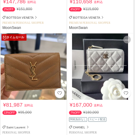
¥147,786
¥110,658
送料込
送料込
¥151,800
¥115,600
2%OFF
4%OFF
BOTTEGA VENETA
BOTTEGA VENETA
PREMIUM PERSONAL SHOPPER
PREMIUM PERSONAL SHOPPER
MoonSwan
MoonSwan
タイムセール
¥81,987
¥167,000
送料込
送料込
¥95,000
¥180,000
13%OFF
7%OFF
関税負担なし
スピード配送
Saint Laurent
CHANEL
PERSONAL SHOPPER
PERSONAL SHOPPER