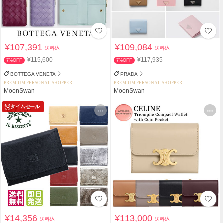
¥107,391
¥109,084
送料込
送料込
¥115,600
¥117,935
7%OFF
7%OFF
BOTTEGA VENETA
PRADA
PREMIUM PERSONAL SHOPPER
PREMIUM PERSONAL SHOPPER
MoonSwan
MoonSwan
タイムセール
¥14,356
¥113,000
送料込
送料込