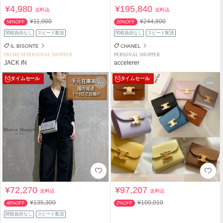
¥4,980
¥195,840
送料込
送料込
¥11,000
¥244,800
54%OFF
20%OFF
関税負担なし
スピード配送
関税負担なし
スピード配送
IL BISONTE
CHANEL
PREMIUM PERSONAL SHOPPER
PERSONAL SHOPPER
JACK IN
accelerer
タイムセール
タイムセール
¥72,270
¥97,207
送料込
送料込
¥135,300
¥100,010
46%OFF
2%OFF
関税負担なし
スピード配送