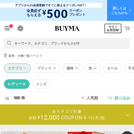
アプリからの会員登録ですぐに使えるクーポンGET！
詳しくは
500
¥
全員必ず
クーポン
こちらから
プレゼント
もらえる
今すぐ
日本語
English
简体中文
繁體中文
会員登録!
財布・小物一覧ページ
カテゴリ
ブランド
価格
色
セール
手
レディース
メンズ
988 件
人気順
絞り込み
全カテゴリ対象
12,000
COUPON
¥
8.12(水)迄
総額