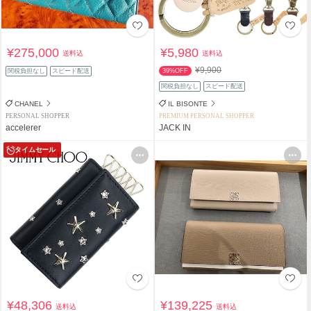
¥275,000
¥5,980
送料込
送料込
¥9,900
関税負担なし
スピード配送
39%OFF
関税負担なし
スピード配送
CHANEL
IL BISONTE
PERSONAL SHOPPER
PREMIUM PERSONAL SHOPPER
accelerer
JACK IN
タイムセール
¥48,306
¥139,225
送料込
送料込