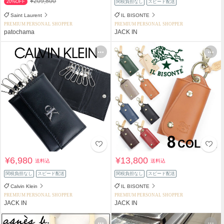
¥209,800
20%OFF
関税負担なし
スピード配送
Saint Laurent
IL BISONTE
PREMIUM PERSONAL SHOPPER
PREMIUM PERSONAL SHOPPER
patochama
JACK IN
¥6,980
¥13,800
送料込
送料込
関税負担なし
スピード配送
関税負担なし
スピード配送
Calvin Klein
IL BISONTE
PREMIUM PERSONAL SHOPPER
PREMIUM PERSONAL SHOPPER
JACK IN
JACK IN