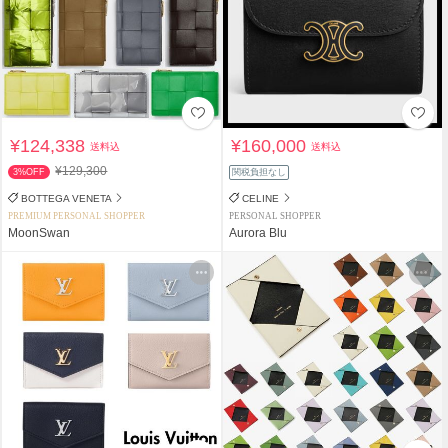
¥124,338
¥160,000
送料込
送料込
¥129,300
3%OFF
関税負担なし
BOTTEGA VENETA
CELINE
PREMIUM PERSONAL SHOPPER
PERSONAL SHOPPER
MoonSwan
Aurora Blu