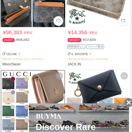
¥96,383
¥14,356
送料込
送料込
¥98,262
¥17,600
1%OFF
18%OFF
関税負担なし
スピード配送
CELINE
IL BISONTE
PREMIUM PERSONAL SHOPPER
PREMIUM PERSONAL SHOPPER
MoonSwan
JACK IN