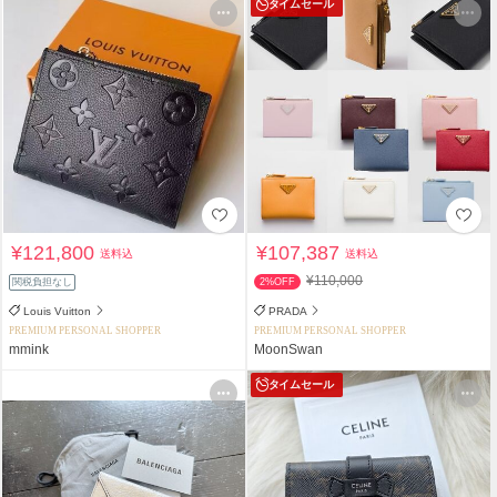
タイムセール
¥121,800
¥107,387
送料込
送料込
¥110,000
関税負担なし
2%OFF
Louis Vuitton
PRADA
PREMIUM PERSONAL SHOPPER
PREMIUM PERSONAL SHOPPER
mmink
MoonSwan
タイムセール