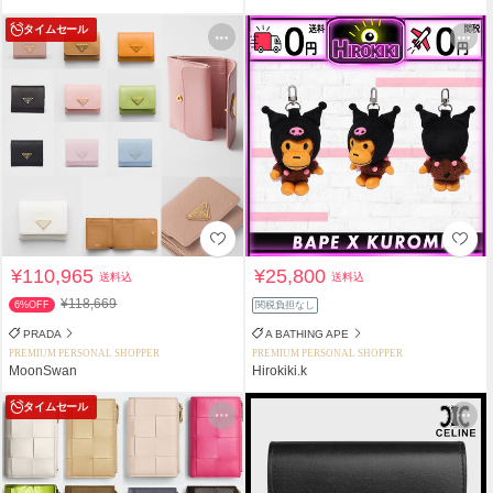
タイムセール
¥110,965
¥25,800
送料込
送料込
¥118,669
6%OFF
関税負担なし
PRADA
A BATHING APE
PREMIUM PERSONAL SHOPPER
PREMIUM PERSONAL SHOPPER
MoonSwan
Hirokiki.k
タイムセール