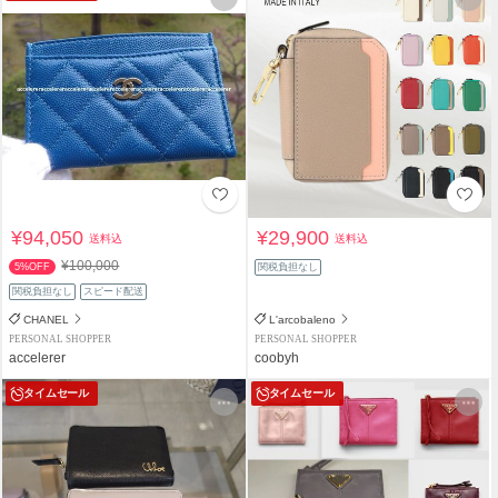
¥94,050
¥29,900
送料込
送料込
¥100,000
5%OFF
関税負担なし
関税負担なし
スピード配送
CHANEL
L'arcobaleno
PERSONAL SHOPPER
PERSONAL SHOPPER
accelerer
coobyh
タイムセール
タイムセール