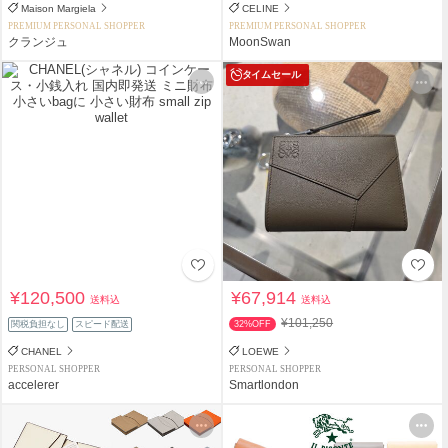
Maison Margiela
CELINE
PREMIUM PERSONAL SHOPPER
PREMIUM PERSONAL SHOPPER
クランジュ
MoonSwan
タイムセール
¥120,500
¥67,914
送料込
送料込
¥101,250
関税負担なし
スピード配送
32%OFF
CHANEL
LOEWE
PERSONAL SHOPPER
PERSONAL SHOPPER
accelerer
Smartlondon