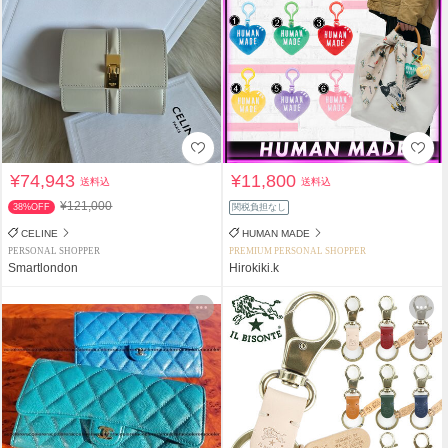
¥74,943
¥11,800
送料込
送料込
¥121,000
38%OFF
関税負担なし
CELINE
HUMAN MADE
PERSONAL SHOPPER
PREMIUM PERSONAL SHOPPER
Smartlondon
Hirokiki.k