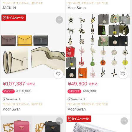
PREMIUM PERSONAL SHOPPER
PREMIUM PERSONAL SHOPPER
JACK IN
MoonSwan
タイムセール
¥107,387
¥49,800
送料込
送料込
¥110,000
¥66,000
2%OFF
24%OFF
Valextra
Valextra
PREMIUM PERSONAL SHOPPER
PREMIUM PERSONAL SHOPPER
MoonSwan
MoonSwan
タイムセール