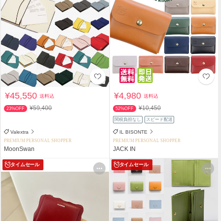
¥45,550
¥4,980
送料込
送料込
¥59,400
¥10,450
23%OFF
52%OFF
関税負担なし
スピード配送
Valextra
IL BISONTE
PREMIUM PERSONAL SHOPPER
PREMIUM PERSONAL SHOPPER
MoonSwan
JACK IN
タイムセール
タイムセール