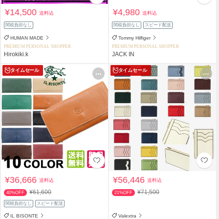
¥14,500
¥4,980
送料込
送料込
関税負担なし
関税負担なし
スピード配送
HUMAN MADE
Tommy Hilfiger
PREMIUM PERSONAL SHOPPER
PREMIUM PERSONAL SHOPPER
Hirokiki.k
JACK IN
タイムセール
タイムセール
¥36,666
¥56,446
送料込
送料込
¥61,600
¥71,500
40%OFF
21%OFF
関税負担なし
スピード配送
IL BISONTE
Valextra