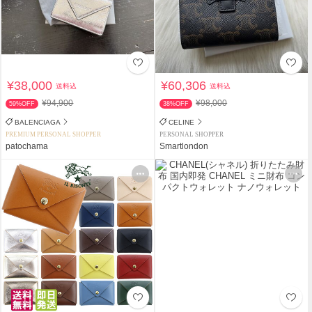
¥38,000
¥60,306
送料込
送料込
¥94,900
¥98,000
59%OFF
38%OFF
BALENCIAGA
CELINE
PREMIUM PERSONAL SHOPPER
PERSONAL SHOPPER
patochama
Smartlondon