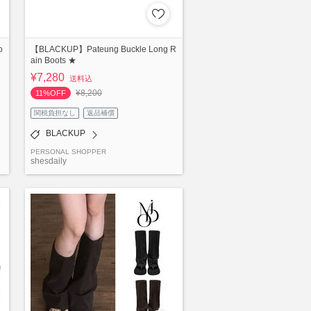
o
【BLACKUP】Pateung Buckle Long R
ain Boots ★
¥7,280
送料込
¥8,200
11%OFF
関税負担なし
返品補償
BLACKUP
PERSONAL SHOPPER
shesdaily