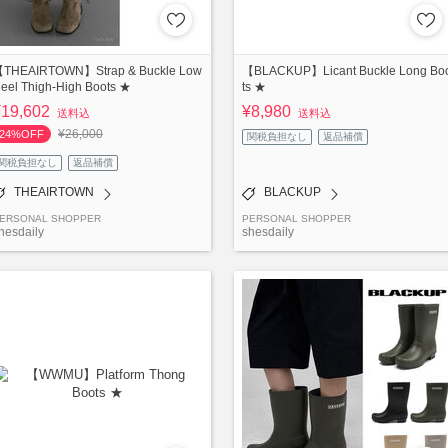
THEAIRTOWN】Strap & Buckle Low
【BLACKUP】Licant Buckle Long Bo
eel Thigh-High Boots ★
ts ★
¥19,602
¥8,980
送料込
送料込
¥26,000
24%OFF
関税負担なし
返品補償
関税負担なし
返品補償
THEAIRTOWN
BLACKUP
ERSONAL SHOPPER
PERSONAL SHOPPER
hesdaily
shesdaily