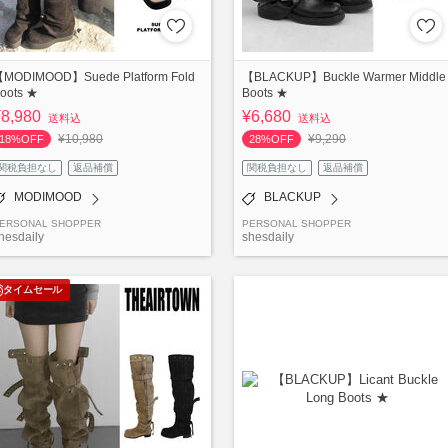
MODIMOOD】Suede Platform Fold
【BLACKUP】Buckle Warmer Middle
oots ★
Boots ★
¥8,980
¥6,680
送料込
送料込
¥10,980
¥9,290
18%OFF
28%OFF
関税負担なし
返品補償
関税負担なし
返品補償
MODIMOOD
BLACKUP
ERSONAL SHOPPER
PERSONAL SHOPPER
hesdaily
shesdaily
タイムセール