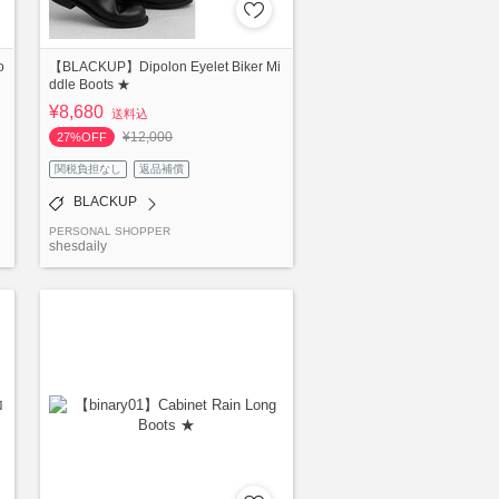
o
【BLACKUP】Dipolon Eyelet Biker Mi
ddle Boots ★
¥8,680
送料込
¥12,000
27%OFF
関税負担なし
返品補償
BLACKUP
PERSONAL SHOPPER
shesdaily