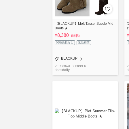
【BLACKUP】Melt Tassel Suede Mid
Boots ★
¥8,380
送料込
関税負担なし
返品補償
BLACKUP
PERSONAL SHOPPER
P
shesdaily
s