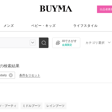
出品者募
メンズ
ベビー・キッズ
ライフスタイル
AIでさがす
カテゴリ選択
会員限定
の検索結果
条件をリセット
daily
）
ツ・ブーティ
ミドルブーツ
レインブーツ