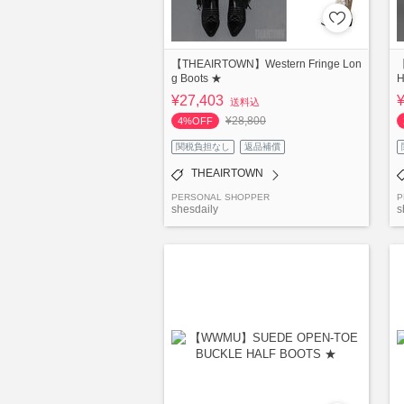
【THEAIRTOWN】Western Fringe Lon
【
g Boots ★
H
¥27,403
送料込
¥28,800
4%OFF
関税負担なし
返品補償
THEAIRTOWN
PERSONAL SHOPPER
P
shesdaily
s