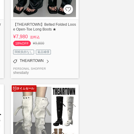
r
【THEAIRTOWN】Belted Folded Loos
e Open-Toe Long Boots ★
¥7,980
送料込
¥9,800
18%OFF
関税負担なし
返品補償
THEAIRTOWN
PERSONAL SHOPPER
shesdaily
タイムセール