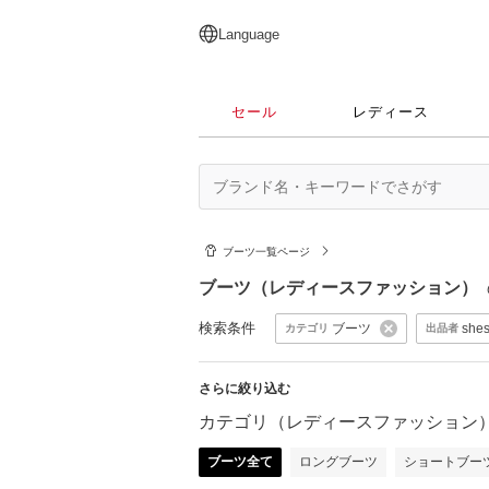
English
日本語
简体中文
繁體中文
Language
セール
レディース
ブーツ一覧ページ
ブーツ（レディースファッション）
検索条件
ブーツ
shes
カテゴリ
出品者
さらに絞り込む
カテゴリ（レディースファッション
ブーツ全て
ロングブーツ
ショートブー