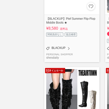
【BLACKUP】Plef Summer Flip-Flop
【
Middle Boots ★
B
¥8,580
送料込
関税負担なし
返品補償
BLACKUP
PERSONAL SHOPPER
P
shesdaily
s
タイムセール