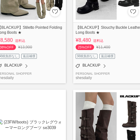
BLACKUP】Stiletto Pointed Folding
【BLACKUP】Slouchy Buckle Leathe
ong Boots ★
Long Boots ★
¥8,580
¥8,480
送料込
送料込
¥13,900
¥11,400
38%OFF
25%OFF
関税負担なし
返品補償
関税負担なし
返品補償
BLACKUP
BLACKUP
ERSONAL SHOPPER
PERSONAL SHOPPER
hesdaily
shesdaily