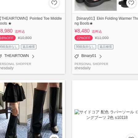
THEAIRTOWN】Pointed Toe Middle
【binary01】Ekin Folding Warmer Th
oots ★
ng Boots★
¥8,980
¥8,480
送料込
送料込
¥10,800
¥11,000
16%OFF
22%OFF
関税負担なし
返品補償
関税負担なし
返品補償
THEAIRTOWN
Binary01
ERSONAL SHOPPER
PERSONAL SHOPPER
hesdaily
shesdaily