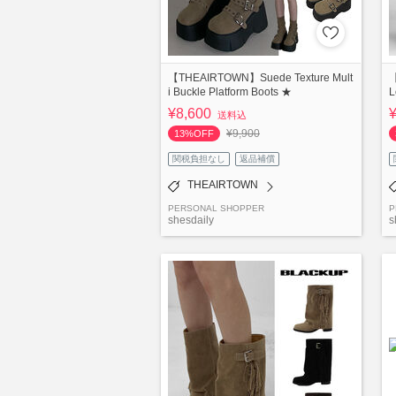
【THEAIRTOWN】Suede Texture Mult
【
i Buckle Platform Boots ★
L
¥8,600
送料込
¥9,900
13%OFF
関税負担なし
返品補償
THEAIRTOWN
PERSONAL SHOPPER
P
shesdaily
s