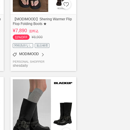
n
【MODIMOOD】Shering Warmer Flip
Flop Folding Boots ★
¥7,890
送料込
¥8,900
11%OFF
関税負担なし
返品補償
MODIMOOD
PERSONAL SHOPPER
shesdaily