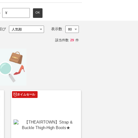
～
OK
¥
並び
表示数
該当件数
29
件
タイムセール