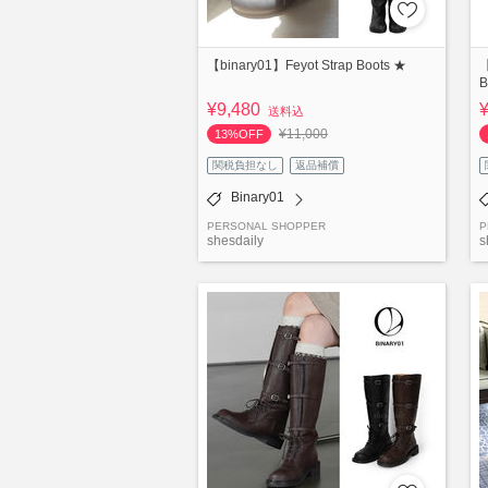
【binary01】Feyot Strap Boots ★
【
B
¥9,480
送料込
¥11,000
13%OFF
関税負担なし
返品補償
Binary01
PERSONAL SHOPPER
P
shesdaily
s