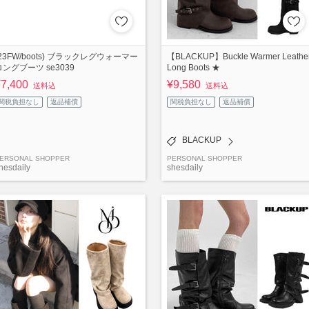
(23FW/boots) ブラックレグウォーマー
【BLACKUP】Buckle Warmer Leathe
ロングブーツ se3039
Long Boots ★
¥7,400
¥9,580
送料込
送料込
関税負担なし
返品補償
関税負担なし
返品補償
BLACKUP
ERSONAL SHOPPER
PERSONAL SHOPPER
hesdaily
shesdaily