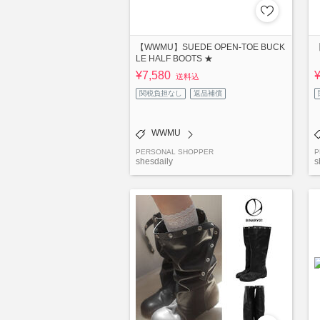
【WWMU】SUEDE OPEN-TOE BUCK
【
LE HALF BOOTS ★
¥7,580
送料込
関税負担なし
返品補償
WWMU
PERSONAL SHOPPER
P
shesdaily
s