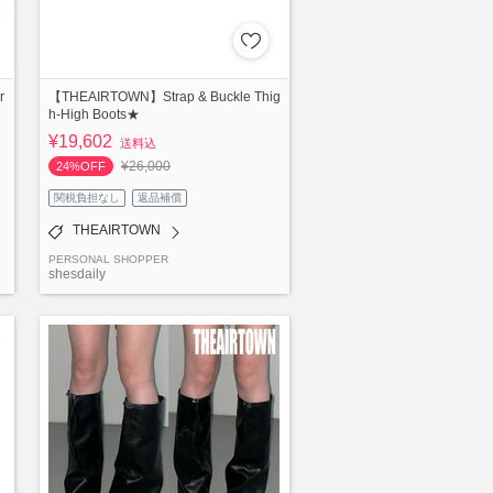
r
【THEAIRTOWN】Strap & Buckle Thig
h-High Boots★
¥19,602
送料込
¥26,000
24%OFF
関税負担なし
返品補償
THEAIRTOWN
PERSONAL SHOPPER
shesdaily