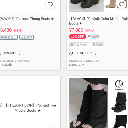
WWMU】Platform Thong Boots ★
【BLACKUP】Matit Color Middle Rai
Boots ★
¥8,480
¥7,080
送料込
送料込
¥7,900
10%OFF
関税負担なし
返品補償
関税負担なし
返品補償
WWMU
BLACKUP
ERSONAL SHOPPER
PERSONAL SHOPPER
hesdaily
shesdaily