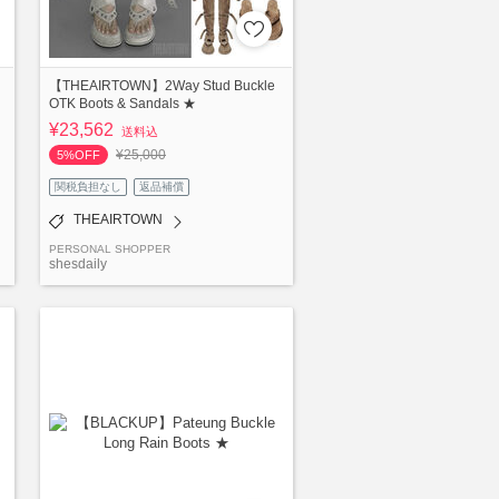
【THEAIRTOWN】2Way Stud Buckle
OTK Boots & Sandals ★
¥23,562
送料込
¥25,000
5%OFF
関税負担なし
返品補償
THEAIRTOWN
PERSONAL SHOPPER
shesdaily