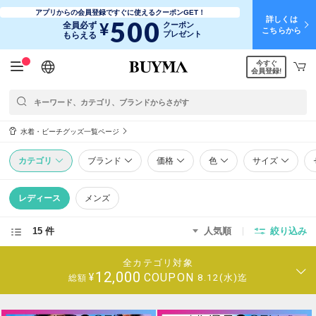
アプリからの会員登録ですぐに使えるクーポンGET！
詳しくは
500
¥
全員必ず
クーポン
こちらから
プレゼント
もらえる
今すぐ
日本語
English
简体中文
繁體中文
会員登録!
水着・ビーチグッズ一覧ページ
カテゴリ
ブランド
価格
色
サイズ
レディース
メンズ
15 件
人気順
絞り込み
全カテゴリ対象
12,000
COUPON
¥
8.12(水)迄
総額