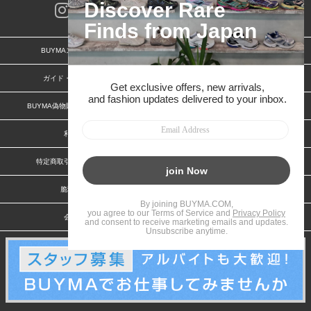
BUYMAスタートガイド
安心への取り組み
ガイド・お問い合わせ
かんたん購入ガイド
BUYMA偽物販売防止の取り組み
BUYMA CARD
利用規約
プライバシー
特定商取引法に関する表記
お客様情報の外部送信について
脆弱性報告
お知らせ(PCサイト)
会社案内
スタッフ募集