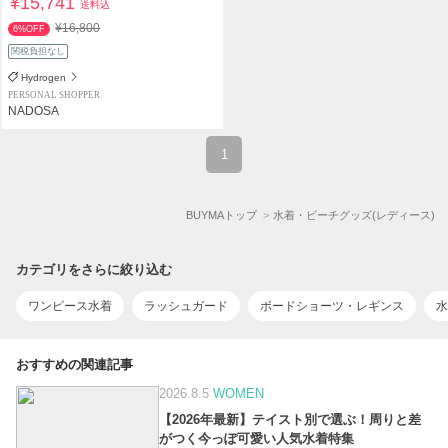
¥15,741
送料込
¥16,800
6%OFF
関税負担なし
Hydrogen
PERSONAL SHOPPER
NADOSA
1
BUYMAトップ
水着・ビーチグッズ(レディース)
カテゴリをさらに絞り込む
ワンピース水着
ラッシュガード
ボードショーツ・レギンス
水
おすすめの関連記事
2026.8.5
WOMEN
【2026年最新】テイスト別で選ぶ！周りと差
がつく今っぽ可愛い人気水着特集