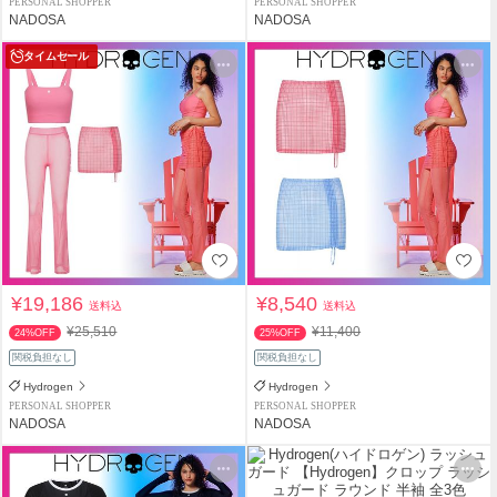
PERSONAL SHOPPER
PERSONAL SHOPPER
NADOSA
NADOSA
タイムセール
¥19,186
¥8,540
送料込
送料込
¥25,510
¥11,400
24%OFF
25%OFF
関税負担なし
関税負担なし
Hydrogen
Hydrogen
PERSONAL SHOPPER
PERSONAL SHOPPER
NADOSA
NADOSA