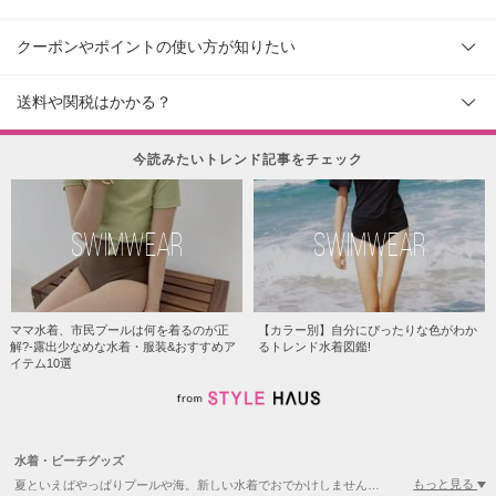
クーポンやポイントの使い方が知りたい
送料や関税はかかる？
今読みたいトレンド記事をチェック
SWIMWEAR
SWIMWEAR
ママ水着、市民プールは何を着るのが正
【カラー別】自分にぴったりな色がわか
解?-露出少なめな水着・服装&おすすめア
るトレンド水着図鑑!
イテム10選
水着・ビーチグッズ
もっと見る
夏といえばやっぱりプールや海。新しい水着でおでかけしませんか？ビキニやワンピース水着などの定番の水着はもちろん、うきわやラッシュガード等の周辺アイテムも豊富にラインナップ。日本ではなかなか見つからないような色・柄の水着や、他の人と被りたくない方におすすめの日本未上陸ブランドの水着など、海外から集まったBUYMAならではの可愛いアイテムをご案内します。