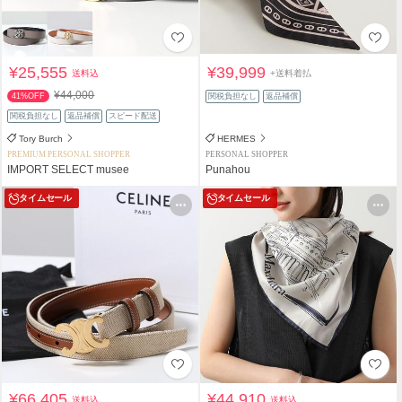
¥25,555
¥39,999
送料込
+送料着払
¥44,000
41%OFF
関税負担なし
返品補償
関税負担なし
返品補償
スピード配送
Tory Burch
HERMES
PREMIUM PERSONAL SHOPPER
PERSONAL SHOPPER
IMPORT SELECT musee
Punahou
タイムセール
タイムセール
¥66,405
¥44,910
送料込
送料込