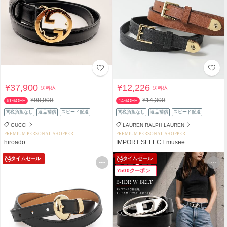
¥37,900
¥12,226
送料込
送料込
¥98,000
¥14,300
61%OFF
14%OFF
関税負担なし
返品補償
スピード配送
関税負担なし
返品補償
スピード配送
GUCCI
LAUREN RALPH LAUREN
PREMIUM PERSONAL SHOPPER
PREMIUM PERSONAL SHOPPER
hiroado
IMPORT SELECT musee
タイムセール
タイムセール
¥500クーポン