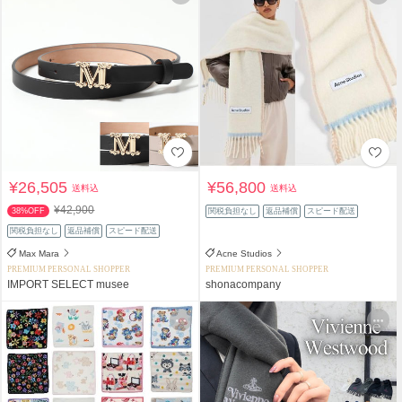
¥26,505
¥56,800
送料込
送料込
¥42,900
38%OFF
関税負担なし
返品補償
スピード配送
関税負担なし
返品補償
スピード配送
Max Mara
Acne Studios
PREMIUM PERSONAL SHOPPER
PREMIUM PERSONAL SHOPPER
IMPORT SELECT musee
shonacompany