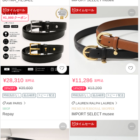
タイムセール
タイムセール
¥1,000クーポン
¥28,310
¥11,286
送料込
送料込
¥39,600
¥13,200
28%OFF
14%OFF
関税負担なし
返品補償
スピード配送
関税負担なし
返品補償
スピード配送
AMI PARIS
LAUREN RALPH LAUREN
SHOP
PREMIUM PERSONAL SHOPPER
Repay
IMPORT SELECT musee
タイムセール