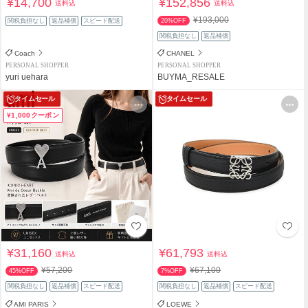
¥14,700
¥152,856
送料込
送料込
¥193,000
関税負担なし
返品補償
スピード配送
20%OFF
関税負担なし
返品補償
Coach
CHANEL
PERSONAL SHOPPER
PERSONAL SHOPPER
yuri uehara
BUYMA_RESALE
タイムセール
タイムセール
¥1,000クーポン
¥31,160
¥61,793
送料込
送料込
¥57,200
¥67,100
45%OFF
7%OFF
関税負担なし
返品補償
スピード配送
関税負担なし
返品補償
スピード配送
AMI PARIS
LOEWE