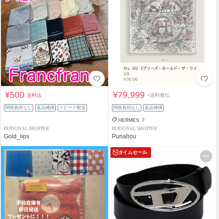
¥500
¥79,999
送料込
+送料着払
関税負担なし
返品補償
スピード配送
関税負担なし
返品補償
HERMES
PERSONAL SHOPPER
PERSONAL SHOPPER
Gold_lips
Punahou
タイムセール