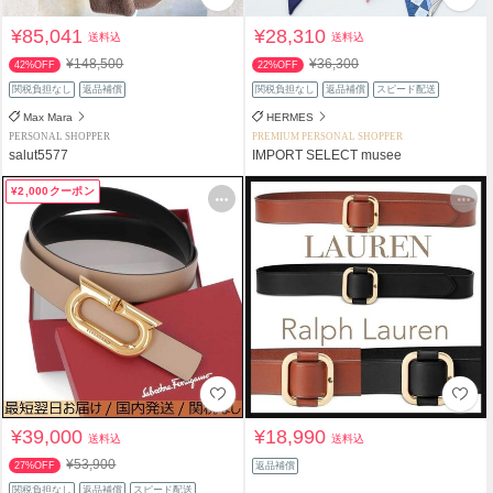
¥85,041
¥28,310
送料込
送料込
¥148,500
¥36,300
42%OFF
22%OFF
関税負担なし
返品補償
関税負担なし
返品補償
スピード配送
Max Mara
HERMES
PERSONAL SHOPPER
PREMIUM PERSONAL SHOPPER
salut5577
IMPORT SELECT musee
¥2,000クーポン
¥39,000
¥18,990
送料込
送料込
¥53,900
27%OFF
返品補償
関税負担なし
返品補償
スピード配送