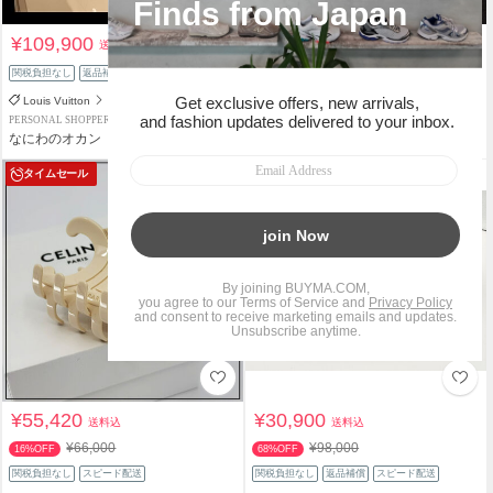
¥109,900
¥234,000
送料込
送料込
関税負担なし
返品補償
関税負担なし
返品補償
Louis Vuitton
HERMES
PERSONAL SHOPPER
PERSONAL SHOPPER
なにわのオカン
yukiko_CA
タイムセール
¥55,420
¥30,900
送料込
送料込
¥66,000
¥98,000
16%OFF
68%OFF
関税負担なし
スピード配送
関税負担なし
返品補償
スピード配送