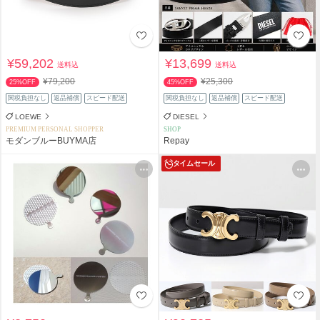
¥59,202
¥13,699
送料込
送料込
¥79,200
¥25,300
25%OFF
45%OFF
関税負担なし
返品補償
スピード配送
関税負担なし
返品補償
スピード配送
LOEWE
DIESEL
PREMIUM PERSONAL SHOPPER
SHOP
モダンブルーBUYMA店
Repay
タイムセール