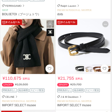
FERRAGAMO
Ralph Lauren
SHOP
PREMIUM PERSONAL SHOPPER
BOUJETOI（ブージュトワ）
dots
タイムセール
タイムセール
¥110,675
¥21,755
送料込
送料込
¥126,500
¥29,700
12%OFF
26%OFF
関税負担なし
返品補償
スピード配送
関税負担なし
返品補償
スピード配送
CELINE
J & M Davidson
PREMIUM PERSONAL SHOPPER
PREMIUM PERSONAL SHOPPER
IMPORT SELECT musee
IMPORT SELECT musee