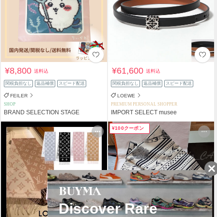
¥8,800
¥61,600
送料込
送料込
関税負担なし
返品補償
スピード配送
関税負担なし
返品補償
スピード配送
FEILER
LOEWE
SHOP
PREMIUM PERSONAL SHOPPER
BRAND SELECTION STAGE
IMPORT SELECT musee
¥100クーポン