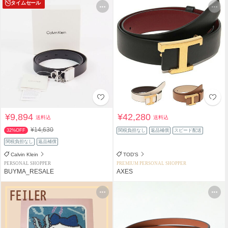
タイムセール
¥9,894
¥42,280
送料込
送料込
¥14,630
32%OFF
関税負担なし
返品補償
スピード配送
関税負担なし
返品補償
Calvin Klein
TOD'S
PERSONAL SHOPPER
PREMIUM PERSONAL SHOPPER
BUYMA_RESALE
AXES