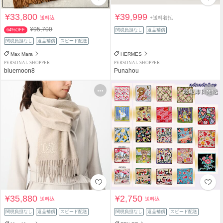
¥33,800
¥39,999
送料込
+送料着払
¥95,700
64%OFF
関税負担なし
返品補償
関税負担なし
返品補償
スピード配送
Max Mara
HERMES
PERSONAL SHOPPER
PERSONAL SHOPPER
bluemoon8
Punahou
¥35,880
¥2,750
送料込
送料込
関税負担なし
返品補償
スピード配送
関税負担なし
返品補償
スピード配送