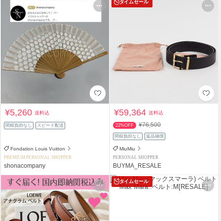
タイムセール
¥5,260
¥59,364
送料込
送料込
¥76,500
関税負担なし
スピード配送
22%OFF
関税負担なし
返品補償
Fondation Louis Vuitton
MiuMiu
PREMIUM PERSONAL SHOPPER
PERSONAL SHOPPER
shonacompany
BUYMA_RESALE
タイムセール