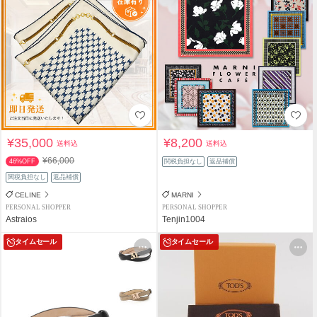
¥35,000
¥8,200
送料込
送料込
¥66,000
46%OFF
関税負担なし
返品補償
関税負担なし
返品補償
CELINE
MARNI
PERSONAL SHOPPER
PERSONAL SHOPPER
Astraios
Tenjin1004
タイムセール
タイムセール