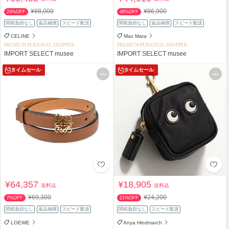
¥88,000
¥86,900
24%OFF
48%OFF
関税負担なし
返品補償
スピード配送
関税負担なし
返品補償
スピード配送
CELINE
Max Mara
PREMIUM PERSONAL SHOPPER
PREMIUM PERSONAL SHOPPER
IMPORT SELECT musee
IMPORT SELECT musee
タイムセール
タイムセール
¥64,357
¥18,905
送料込
送料込
¥69,300
¥24,200
7%OFF
21%OFF
関税負担なし
返品補償
スピード配送
関税負担なし
スピード配送
LOEWE
Anya Hindmarch