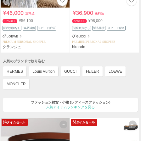
¥46,000
¥36,900
送料込
送料込
¥56,100
¥98,000
18%OFF
62%OFF
関税負担なし
返品補償
スピード配送
関税負担なし
返品補償
スピード配送
LOEWE
GUCCI
PREMIUM PERSONAL SHOPPER
PREMIUM PERSONAL SHOPPER
クランジュ
hiroado
人気のブランドで絞り込む
HERMES
Louis Vuitton
GUCCI
FEILER
LOEWE
MONCLER
ファッション雑貨・小物
(レディースファッション)
人気アイテムランキングを見る
タイムセール
タイムセール