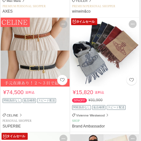
Max Mara
FEILER
PREMIUM PERSONAL SHOPPER
PREMIUM PERSONAL SHOPPER
AXES
winwin&co
タイムセール
¥74,500
¥15,820
送料込
送料込
¥31,900
関税負担なし
返品補償
スピード配送
50%OFF
関税負担なし
返品補償
スピード配送
CELINE
Vivienne Westwood
PERSONAL SHOPPER
SHOP
SUPERBE
Brand Ambassador
タイムセール