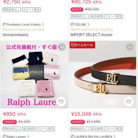
¥2,750
¥90,725
送料込
送料込
¥95,700
関税負担なし
スピード配送
5%OFF
関税負担なし
返品補償
スピード配送
Fondation Louis Vuitton
CELINE
PREMIUM PERSONAL SHOPPER
PREMIUM PERSONAL SHOPPER
shonacompany
IMPORT SELECT musee
タイムセール
¥950
¥15,048
送料込
送料込
¥1,100
¥17,600
13%OFF
14%OFF
関税負担なし
返品補償
スピード配送
関税負担なし
返品補償
スピード配送
Ralph Lauren
LAUREN RALPH LAUREN