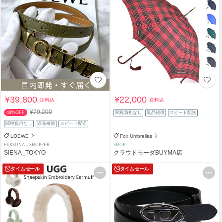
¥39,800
¥22,000
送料込
送料込
¥79,200
49%OFF
関税負担なし
返品補償
スピード配送
関税負担なし
返品補償
スピード配送
LOEWE
Fox Umbrellas
PERSONAL SHOPPER
SHOP
SIENA_TOKYO
クラウドモーダBUYMA店
タイムセール
タイムセール