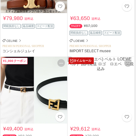
¥79,980
¥63,650
送料込
送料込
¥67,100
関税負担なし
返品補償
スピード配送
5%OFF
関税負担なし
返品補償
スピード配送
CELINE
LOEWE
PREMIUM PERSONAL SHOPPER
PREMIUM PERSONAL SHOPPER
コンシェルジュレイ
IMPORT SELECT musee
タイムセール
¥1,000クーポン
¥49,400
¥29,612
送料込
送料込