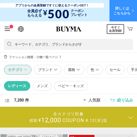
アプリからの会員登録ですぐに使えるクーポンGET！
詳しくは
500
¥
全員必ず
クーポン
こちらから
プレゼント
もらえる
今すぐ
日本語
English
简体中文
繁體中文
会員登録!
ファッション雑貨・小物一覧ページ
カテゴリ
ブランド
価格
色
セール
手
レディース
メンズ
ベビー・キッズ
7,280 件
人気順
絞り込み
全カテゴリ対象
12,000
COUPON
¥
8.12(水)迄
総額