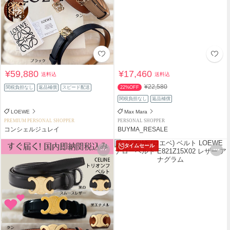
¥59,880
¥17,460
送料込
送料込
¥22,580
関税負担なし
返品補償
スピード配送
22%OFF
関税負担なし
返品補償
LOEWE
Max Mara
PREMIUM PERSONAL SHOPPER
PERSONAL SHOPPER
コンシェルジュレイ
BUYMA_RESALE
タイムセール