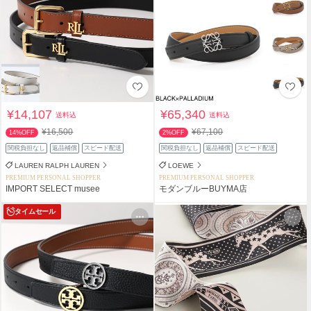
¥14,107
¥65,340
送料込
送料込
¥16,500
¥67,100
14%OFF
2%OFF
関税負担なし
返品補償
スピード配送
関税負担なし
返品補償
スピード配送
LAUREN RALPH LAUREN
LOEWE
PREMIUM PERSONAL SHOPPER
PREMIUM PERSONAL SHOPPER
IMPORT SELECT musee
モダンブルーBUYMA店
タイムセール