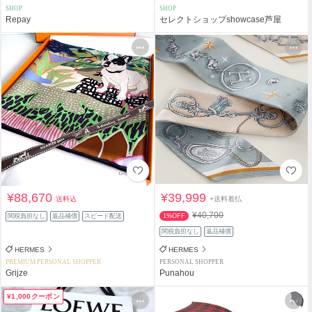
SHOP
SHOP
Repay
セレクトショップshowcase芦屋
¥88,670
¥39,999
送料込
+送料着払
¥40,700
関税負担なし
返品補償
スピード配送
1%OFF
関税負担なし
返品補償
HERMES
HERMES
PREMIUM PERSONAL SHOPPER
PERSONAL SHOPPER
Grijze
Punahou
¥1,000クーポン