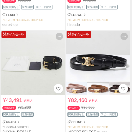
¥58,300
¥79,000
15%OFF
62%OFF
関税負担なし
返品補償
スピード配送
関税負担なし
返品補償
スピード配送
FENDI
LOEWE
PREMIUM PERSONAL SHOPPER
PREMIUM PERSONAL SHOPPER
euroshop
hiroado
タイムセール
タイムセール
¥43,491
¥82,460
送料込
送料込
¥81,800
¥86,900
46%OFF
5%OFF
関税負担なし
返品補償
関税負担なし
返品補償
スピード配送
PRADA
CELINE
PERSONAL SHOPPER
PREMIUM PERSONAL SHOPPER
BUYMA_RESALE
IMPORT SELECT musee