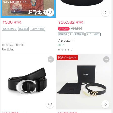
¥500
¥16,582
送料込
送料込
¥25,300
関税負担なし
返品補償
スピード配送
34%OFF
関税負担なし
返品補償
スピード配送
DIESEL
PERSONAL SHOPPER
SHOP
Un Eclat
ｍｕｓｅｏ
タイムセール