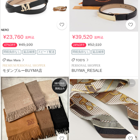
¥23,760
¥39,520
送料込
送料込
¥45,100
¥52,110
47%OFF
24%OFF
関税負担なし
返品補償
スピード配送
関税負担なし
返品補償
Max Mara
TOD'S
PREMIUM PERSONAL SHOPPER
PERSONAL SHOPPER
モダンブルーBUYMA店
BUYMA_RESALE