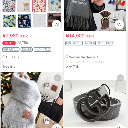
¥1,980
¥14,900
送料込
送料込
¥2,750
28%OFF
関税負担なし
返品補償
スピード配送
関税負担なし
返品補償
スピード配送
FEILER
Vivienne Westwood
SHOP
PREMIUM PERSONAL SHOPPER
Tree Bis
ノップル