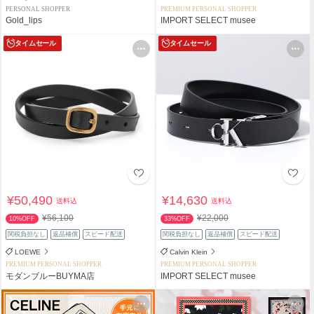
PERSONAL SHOPPER
PREMIUM PERSONAL SHOPPER
Gold_lips
IMPORT SELECT musee
タイムセール
タイムセール
¥50,490
¥14,630
送料込
送料込
¥56,100
¥22,000
10%OFF
33%OFF
関税負担なし
返品補償
スピード配送
関税負担なし
返品補償
スピード配送
LOEWE
Calvin Klein
PREMIUM PERSONAL SHOPPER
PREMIUM PERSONAL SHOPPER
モダンブルーBUYMA店
IMPORT SELECT musee