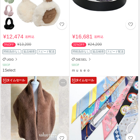
¥12,474
¥16,681
送料込
送料込
¥13,200
¥24,200
5%OFF
31%OFF
関税負担なし
返品補償
スピード配送
関税負担なし
返品補償
スピード配送
UGG
DIESEL
SHOP
SHOP
1Select
ｍｕｓｅｏ
タイムセール
タイムセール