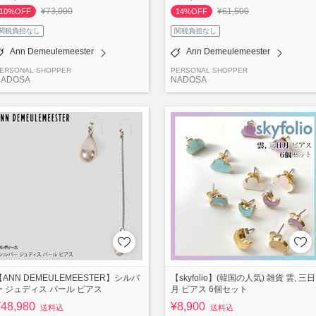
¥73,000
¥61,500
10%OFF
14%OFF
関税負担なし
関税負担なし
Ann Demeulemeester
Ann Demeulemeester
ERSONAL SHOPPER
PERSONAL SHOPPER
NADOSA
NADOSA
【ANN DEMEULEMEESTER】シルバ
【skyfolio】(韓国の人気) 雑貨 雲, 三日
ー ジュディス パール ピアス
月 ピアス 6個セット
¥48,980
¥8,900
送料込
送料込