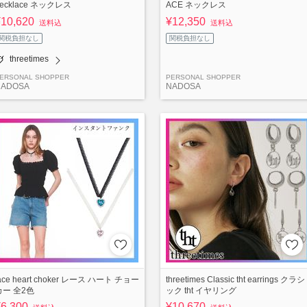
ecklace ネックレス
ACE ネックレス
¥10,620
¥12,350
送料込
送料込
関税負担なし
関税負担なし
threetimes
ERSONAL SHOPPER
PERSONAL SHOPPER
NADOSA
NADOSA
ace heart choker レース ハート チョー
threetimes Classic tht earrings クラシ
カー 全2色
ック tht イヤリング
¥6,300
¥10,670