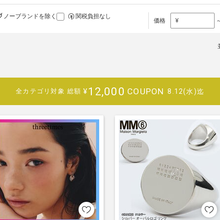
ノーブランドを除く
関税負担なし
価格
¥
12,000
COUPON
¥
8.12(水)迄
全カテゴリ対象
総額