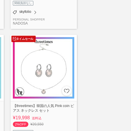
関税負担なし
skyfolio
PERSONAL SHOPPER
NADOSA
タイムセール
【threetimes】韓国の人気 Pink coin ピ
アス ネックレス セット
¥19,998
送料込
¥20,550
2%OFF