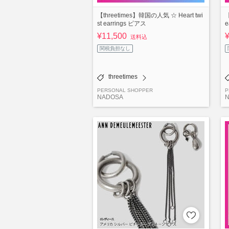
【threetimes】韓国の人気 ☆ Heart twi
【
st earrings ピアス
e
¥11,500
送料込
関税負担なし
threetimes
PERSONAL SHOPPER
P
NADOSA