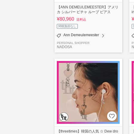
【ANN DEMEULEMEESTER】アメリ
【
カ シルバー ピチャ ループ ピアス
i
¥80,960
送料込
関税負担なし
Ann Demeulemeester
PERSONAL SHOPPER
P
NADOSA
【threetimes】韓国の人気 ☆ Dew dro
【