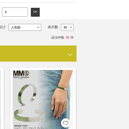
～
OK
¥
並び
表示数
該当件数
33
件