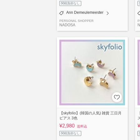
関税負担なし
Ann Demeulemeester
PERSONAL SHOPPER
P
NADOSA
【skyfolio】(韓国の人気) 雑貨 三日月
ピアス 3色
¥2,980
送料込
関税負担なし