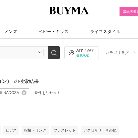
出品者募
メンズ
ベビー・キッズ
ライフスタイル
AIでさがす
カテゴリ選択
会員限定
ョン）
の検索結果
条件をリセット
NADOSA
者
）
ピアス
指輪・リング
ブレスレット
アクセサリーその他