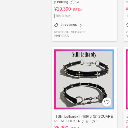
p earring ピアス
n
¥19,390
送料込
関税負担なし
threetimes
PERSONAL SHOPPER
P
NADOSA
【Still Lethardy】(韓国人気) SQUARE
l
PETAL CHOKER チョーカー
¥5,900