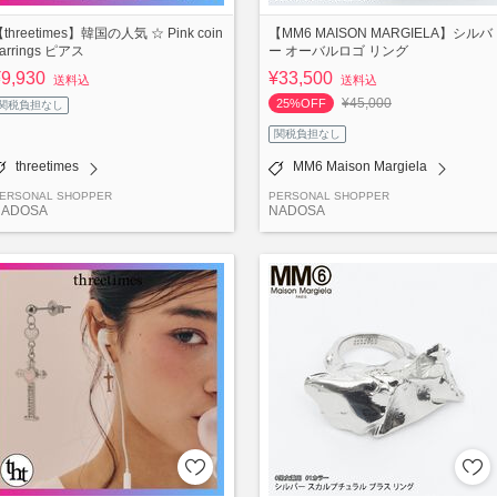
threetimes】韓国の人気 ☆ Pink coin
【MM6 MAISON MARGIELA】シルバ
arrings ピアス
ー オーバルロゴ リング
¥9,930
¥33,500
送料込
送料込
¥45,000
25%OFF
関税負担なし
関税負担なし
threetimes
MM6 Maison Margiela
ERSONAL SHOPPER
PERSONAL SHOPPER
NADOSA
NADOSA