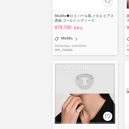
MiuMiu◆ロゴ パール風 メタル ピアス
真鍮 ゴールド レディース
¥79,700
送料込
MiuMiu
PERSONAL SHOPPER
P
sim_nowas
s