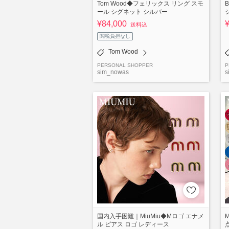
Tom Wood◆フェリックス リング スモ
ール シグネット シルバー
¥84,000
送料込
関税負担なし
Tom Wood
PERSONAL SHOPPER
P
sim_nowas
s
国内入手困難｜MiuMiu◆Mロゴ エナメ
ル ピアス ロゴ レディース