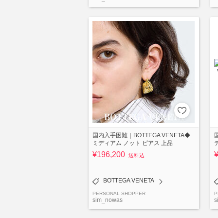
国内入手困難｜BOTTEGA VENETA◆
ミディアム ノット ピアス 上品
¥196,200
送料込
BOTTEGA VENETA
PERSONAL SHOPPER
P
sim_nowas
s