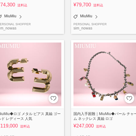
¥74,300
¥79,700
送料込
送料込
MiuMiu
MiuMiu
ERSONAL SHOPPER
PERSONAL SHOPPER
im_nowas
sim_nowas
MiuMiu◆ロゴ メタル ピアス 真鍮 ゴー
国内入手困難｜MiuMiu◆パール チャ
ルド レディース 人気
ム ネックレス 真鍮 ロゴ
¥119,000
¥247,000
送料込
送料込