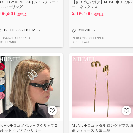
BOTTEGA VENETA♦イントレチャート
【さりげない輝き】MiuMiu◆メタル 
シルバーリング
ート ネックレス
¥96,400
¥105,100
送料込
送料込
BOTTEGA VENETA
MiuMiu
ERSONAL SHOPPER
PERSONAL SHOPPER
im_nowas
sim_nowas
MiuMiu◆ロゴ メタル ヘアクリップ 2
MiuMiu◆ロゴ メタル ロング ピアス 
点セット ヘアアクセサリー
鍮 レディース 人気 上品