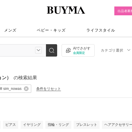
出品者募
メンズ
ベビー・キッズ
ライフスタイル
AIでさがす
カテゴリ選択
会員限定
ョン）
の検索結果
条件をリセット
sim_nowas
者
）
ピアス
イヤリング
指輪・リング
ブレスレット
ヘアアクセサリ