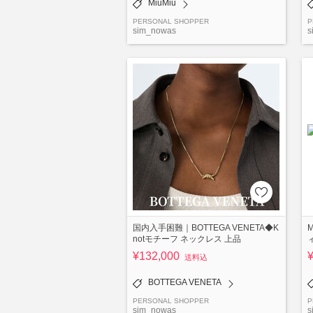
MiuMiu
PERSONAL SHOPPER
P
sim_nowas
s
国内入手困難｜BOTTEGA VENETA◆K
notモチーフ ネックレス 上品
¥132,000
送料込
BOTTEGA VENETA
PERSONAL SHOPPER
P
sim_nowas
s