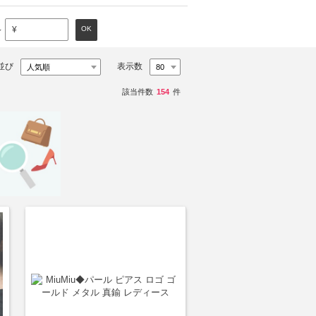
～
OK
¥
並び
表示数
該当件数
154
件