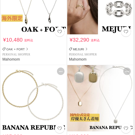
¥10,480
¥32,290
送料込
送料込
OAK + FORT
MEJURI
PERSONAL SHOPPER
PERSONAL SHOPPER
Mahomom
Mahomom