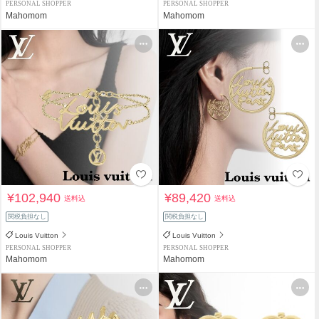
PERSONAL SHOPPER
PERSONAL SHOPPER
Mahomom
Mahomom
¥102,940
¥89,420
送料込
送料込
関税負担なし
関税負担なし
Louis Vuitton
Louis Vuitton
PERSONAL SHOPPER
PERSONAL SHOPPER
Mahomom
Mahomom