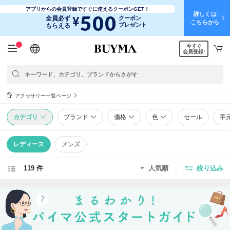
アプリからの会員登録ですぐに使えるクーポンGET！
詳しくは
500
¥
全員必ず
クーポン
こちらから
プレゼント
もらえる
今すぐ
日本語
English
简体中文
繁體中文
会員登録!
アクセサリー一覧ページ
カテゴリ
ブランド
価格
色
セール
手
レディース
メンズ
119 件
人気順
絞り込み