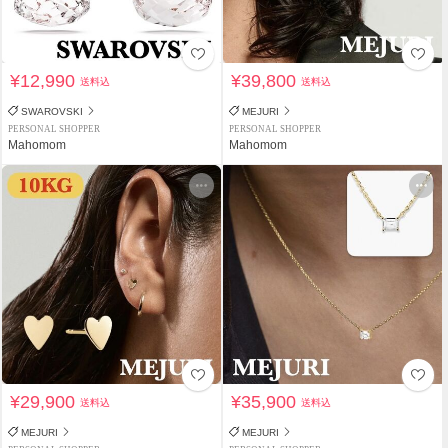
¥12,990
¥39,800
送料込
送料込
SWAROVSKI
MEJURI
PERSONAL SHOPPER
PERSONAL SHOPPER
Mahomom
Mahomom
¥29,900
¥35,900
送料込
送料込
MEJURI
MEJURI