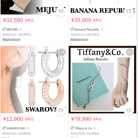
¥32,590
¥25,900
送料込
送料込
MEJURI
Banana Republic
PERSONAL SHOPPER
PERSONAL SHOPPER
Mahomom
Mahomom
¥12,900
¥78,990
送料込
送料込
SWAROVSKI
Tiffany & Co
PERSONAL SHOPPER
PERSONAL SHOPPER