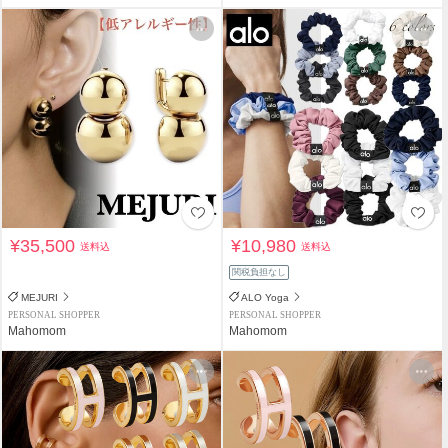
¥35,500
¥10,980
送料込
送料込
関税負担なし
MEJURI
ALO Yoga
PERSONAL SHOPPER
PERSONAL SHOPPER
Mahomom
Mahomom