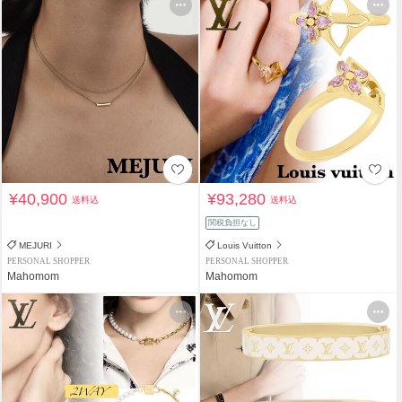
¥40,900
¥93,280
送料込
送料込
関税負担なし
MEJURI
Louis Vuitton
PERSONAL SHOPPER
PERSONAL SHOPPER
Mahomom
Mahomom