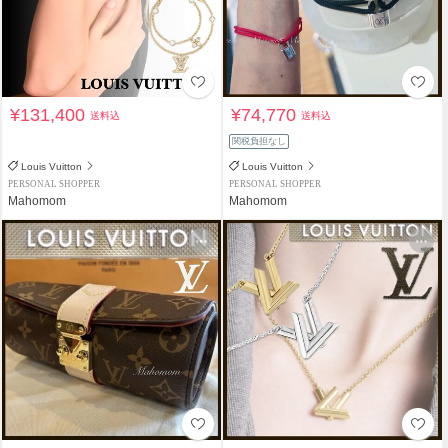
¥131,400
¥74,770
送料込
送料込
関税負担なし
Louis Vuitton
Louis Vuitton
PERSONAL SHOPPER
PERSONAL SHOPPER
Mahomom
Mahomom