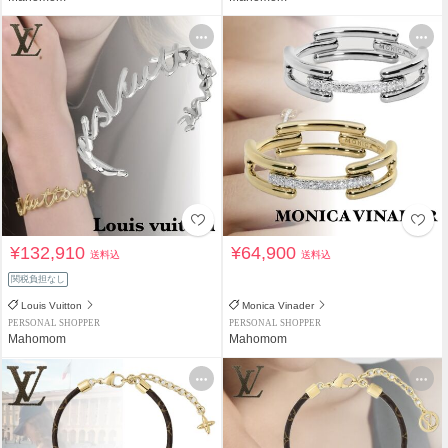
¥132,910
¥64,900
送料込
送料込
関税負担なし
Louis Vuitton
Monica Vinader
PERSONAL SHOPPER
PERSONAL SHOPPER
Mahomom
Mahomom