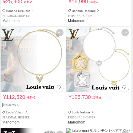
¥25,900
¥16,990
送料込
送料込
Banana Republic
Banana Republic
PERSONAL SHOPPER
PERSONAL SHOPPER
Mahomom
Mahomom
¥112,520
¥125,730
送料込
送料込
関税負担なし
Louis Vuitton
Louis Vuitton
PERSONAL SHOPPER
PERSONAL SHOPPER
Mahomom
Mahomom