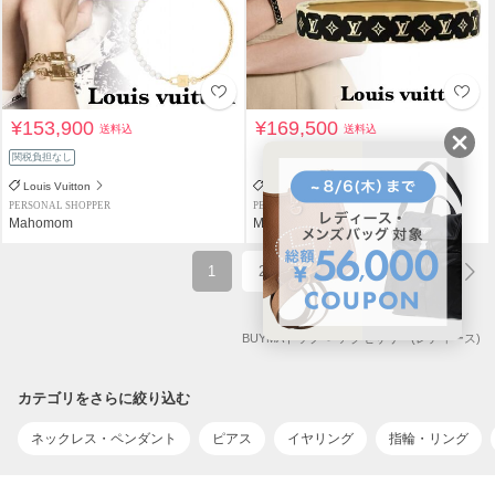
¥153,900
¥169,500
送料込
送料込
関税負担なし
Louis Vuitton
Louis Vuitton
PERSONAL SHOPPER
PERSONAL SHOPPER
Mahomom
Mahomom
1
2
BUYMAトップ
アクセサリー(レディース)
カテゴリをさらに絞り込む
ネックレス・ペンダント
ピアス
イヤリング
指輪・リング