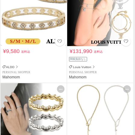
¥9,580
¥131,990
送料込
送料込
関税負担なし
ALDO
Louis Vuitton
PERSONAL SHOPPER
PERSONAL SHOPPER
Mahomom
Mahomom