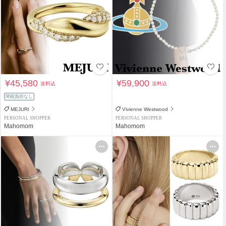
¥45,580
¥59,900
送料込
送料込
関税負担なし
MEJURI
Vivienne Westwood
PERSONAL SHOPPER
PERSONAL SHOPPER
Mahomom
Mahomom