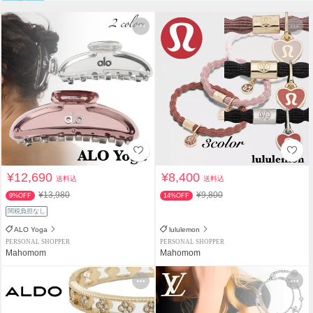
¥12,690
¥8,400
送料込
送料込
¥13,980
¥9,800
9%OFF
14%OFF
関税負担なし
ALO Yoga
lululemon
PERSONAL SHOPPER
PERSONAL SHOPPER
Mahomom
Mahomom