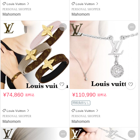
Louis Vuitton
Louis Vuitton
PERSONAL SHOPPER
PERSONAL SHOPPER
Mahomom
Mahomom
¥74,860
¥110,990
送料込
送料込
関税負担なし
Louis Vuitton
Louis Vuitton
PERSONAL SHOPPER
PERSONAL SHOPPER
Mahomom
Mahomom