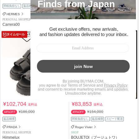
関税負担なし
返品補償
関税負担なし
返品補償
HERMES
CHANEL
PERSONAL SHOPPER
PERSONAL SHOPPER
Carrera00
Carrera00
タイムセール
タイムセール
¥102,704
¥83,853
送料込
送料込
¥186,000
¥154,000
44%OFF
45%OFF
返品補償
関税負担なし
返品補償
スピード配送
PRADA
Roger Vivier
PERSONAL SHOPPER
SHOP
Himmelux
BOUJETOI（ブージュトワ）