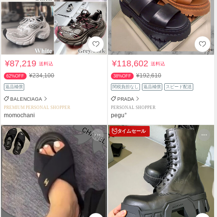
¥87,219
¥118,602
送料込
送料込
¥234,100
¥192,610
62%OFF
38%OFF
返品補償
関税負担なし
返品補償
スピード配送
BALENCIAGA
PRADA
PREMIUM PERSONAL SHOPPER
PERSONAL SHOPPER
momochani
pegu°
タイムセール