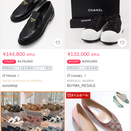
¥144,800
¥133,000
送料込
送料込
¥176,000
¥250,000
17%OFF
46%OFF
関税負担なし
返品補償
スピード配送
関税負担なし
返品補償
PRADA
CHANEL
PREMIUM PERSONAL SHOPPER
PERSONAL SHOPPER
euroshop
BUYMA_RESALE
タイムセール