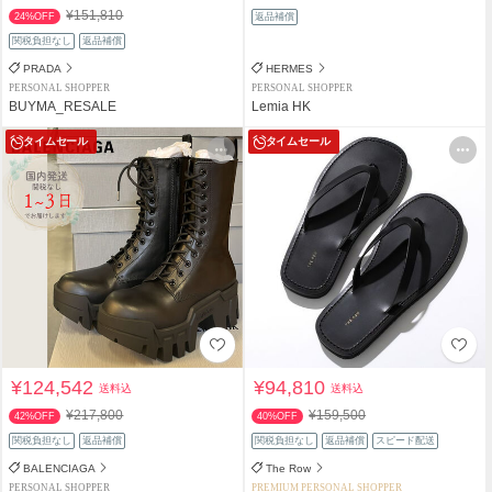
¥151,810
24%OFF
返品補償
関税負担なし
返品補償
PRADA
HERMES
PERSONAL SHOPPER
PERSONAL SHOPPER
BUYMA_RESALE
Lemia HK
タイムセール
タイムセール
¥124,542
¥94,810
送料込
送料込
¥217,800
¥159,500
42%OFF
40%OFF
関税負担なし
返品補償
関税負担なし
返品補償
スピード配送
BALENCIAGA
The Row
PERSONAL SHOPPER
PREMIUM PERSONAL SHOPPER