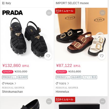
彩 Italy
IMPORT SELECT musee
タイムセール
¥132,860
¥87,122
送料込
送料込
¥231,000
¥151,800
42%OFF
42%OFF
関税負担なし
返品補償
関税負担なし
返品補償
スピード配送
PRADA
TOD'S
PERSONAL SHOPPER
PERSONAL SHOPPER
Shirokumachan
Himmelux
タイムセール