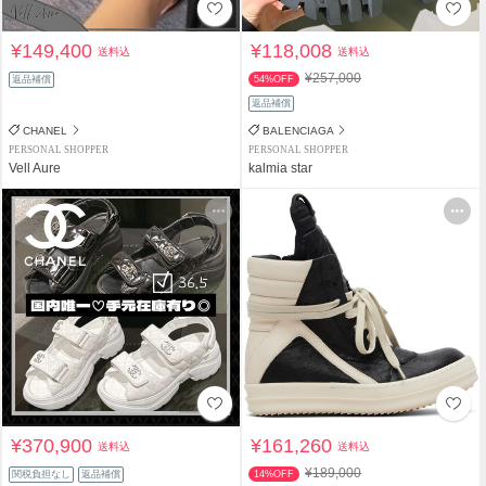
¥149,400
¥118,008
送料込
送料込
¥257,000
返品補償
54%OFF
返品補償
CHANEL
BALENCIAGA
PERSONAL SHOPPER
PERSONAL SHOPPER
Vell Aure
kalmia star
¥370,900
¥161,260
送料込
送料込
¥189,000
関税負担なし
返品補償
14%OFF