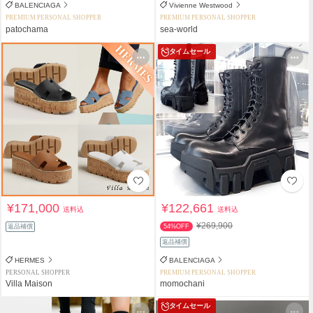
BALENCIAGA
Vivienne Westwood
PREMIUM PERSONAL SHOPPER
PREMIUM PERSONAL SHOPPER
patochama
sea-world
タイムセール
¥171,000
¥122,661
送料込
送料込
¥269,900
返品補償
54%OFF
返品補償
HERMES
BALENCIAGA
PERSONAL SHOPPER
PREMIUM PERSONAL SHOPPER
Villa Maison
momochani
タイムセール