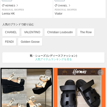
HERMES
CHANEL
PERSONAL SHOPPER
PERSONAL SHOPPER
Lemia HK
Viator
人気のブランドで絞り込む
CHANEL
VALENTINO
Christian Louboutin
The Row
FENDI
Golden Goose
靴・シューズ
(レディースファッション)
人気アイテムランキングを見る