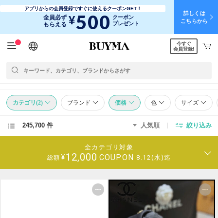
アプリからの会員登録ですぐに使えるクーポンGET！
詳しくは
500
¥
全員必ず
クーポン
こちらから
プレゼント
もらえる
今すぐ
日本語
English
简体中文
繁體中文
会員登録!
カテゴリ(2)
ブランド
価格
色
サイズ
245,700 件
人気順
絞り込み
全カテゴリ対象
12,000
COUPON
¥
8.12(水)迄
総額