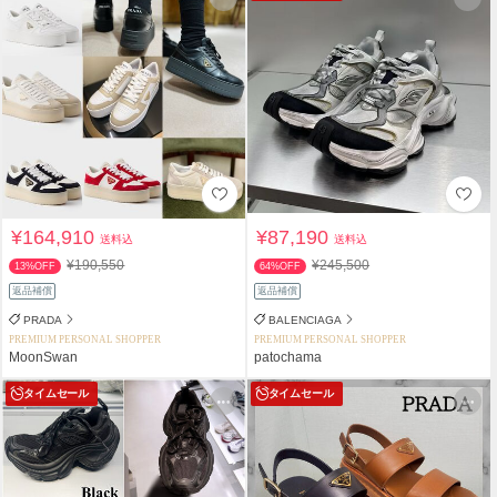
¥164,910
¥87,190
送料込
送料込
¥190,550
¥245,500
13%OFF
64%OFF
返品補償
返品補償
PRADA
BALENCIAGA
PREMIUM PERSONAL SHOPPER
PREMIUM PERSONAL SHOPPER
MoonSwan
patochama
タイムセール
タイムセール