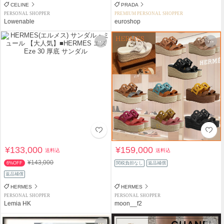
CELINE
PRADA
PERSONAL SHOPPER
PREMIUM PERSONAL SHOPPER
Lowenable
euroshop
¥133,000
¥159,000
送料込
送料込
¥143,000
6%OFF
関税負担なし
返品補償
返品補償
HERMES
HERMES
PERSONAL SHOPPER
PERSONAL SHOPPER
Lemia HK
moon__f2