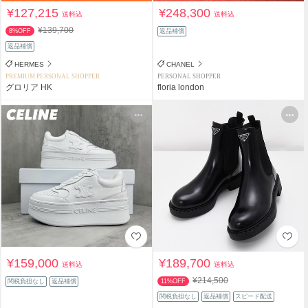
¥127,215
¥248,300
送料込
送料込
¥139,700
8%OFF
返品補償
返品補償
HERMES
CHANEL
PREMIUM PERSONAL SHOPPER
PERSONAL SHOPPER
グロリア HK
floria london
¥159,000
¥189,700
送料込
送料込
¥214,500
関税負担なし
返品補償
11%OFF
関税負担なし
返品補償
スピード配送