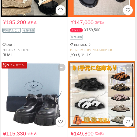
¥185,200
¥147,000
送料込
送料込
¥159,500
関税負担なし
返品補償
7%OFF
返品補償
Dior
HERMES
PERSONAL SHOPPER
PREMIUM PERSONAL SHOPPER
RUA.I
グロリア HK
タイムセール
¥115,330
¥149,800
送料込
送料込