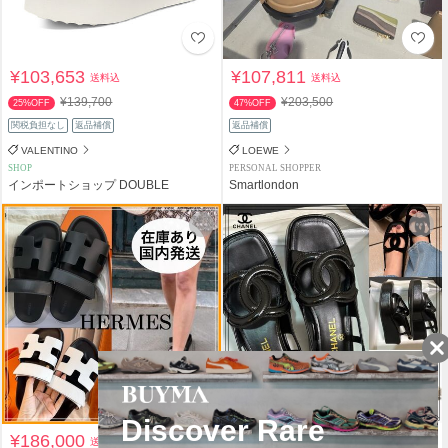
¥103,653
¥107,811
送料込
送料込
¥139,700
¥203,500
25%OFF
47%OFF
関税負担なし
返品補償
返品補償
VALENTINO
LOEWE
SHOP
PERSONAL SHOPPER
インポートショップ DOUBLE
Smartlondon
¥186,000
¥299,000
送料込
送料込