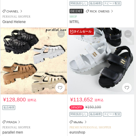
関税負担なし
返品補償
スピード配送
CHANEL
RICK OWENS
PERSONAL SHOPPER
SHOP
Grand Helene
MTRL
タイムセール
¥128,800
¥113,652
送料込
送料込
¥150,100
返品補償
24%OFF
関税負担なし
返品補償
スピード配送
PRADA
MiuMiu
PERSONAL SHOPPER
PREMIUM PERSONAL SHOPPER
parallel men
euroshop