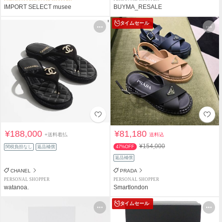
IMPORT SELECT musee
BUYMA_RESALE
タイムセール
¥188,000
¥81,180
+送料着払
送料込
¥154,000
関税負担なし
返品補償
47%OFF
返品補償
CHANEL
PRADA
PERSONAL SHOPPER
PERSONAL SHOPPER
watanoa.
Smartlondon
タイムセール