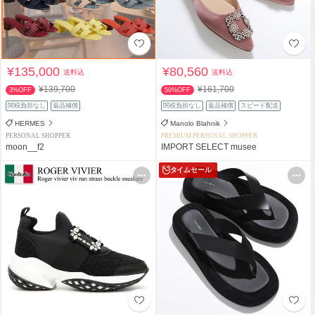
¥135,000
¥80,560
送料込
送料込
¥139,700
¥161,700
3%OFF
50%OFF
関税負担なし
返品補償
関税負担なし
返品補償
スピード配送
HERMES
Manolo Blahnik
PERSONAL SHOPPER
PREMIUM PERSONAL SHOPPER
moon__f2
IMPORT SELECT musee
タイムセール