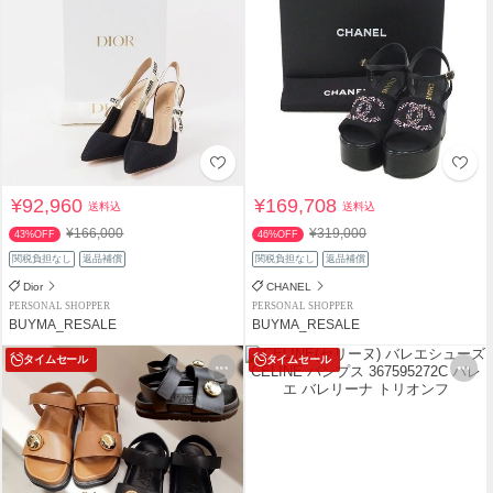
¥92,960
¥169,708
送料込
送料込
¥166,000
¥319,000
43%OFF
46%OFF
関税負担なし
返品補償
関税負担なし
返品補償
Dior
CHANEL
PERSONAL SHOPPER
PERSONAL SHOPPER
BUYMA_RESALE
BUYMA_RESALE
タイムセール
タイムセール