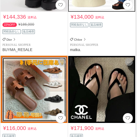
¥144,336
¥134,000
送料込
送料込
¥186,000
22%OFF
関税負担なし
返品補償
関税負担なし
返品補償
Dior
Chloe
PERSONAL SHOPPER
PERSONAL SHOPPER
BUYMA_RESALE
matka.
¥116,000
¥171,900
送料込
送料込
返品補償
返品補償