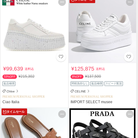
¥99,639
¥125,875
送料込
送料込
¥215,302
¥137,500
53%OFF
8%OFF
返品補償
関税負担なし
返品補償
スピード配送
Chloe
CELINE
PREMIUM PERSONAL SHOPPER
PREMIUM PERSONAL SHOPPER
Ciao Italia
IMPORT SELECT musee
タイムセール