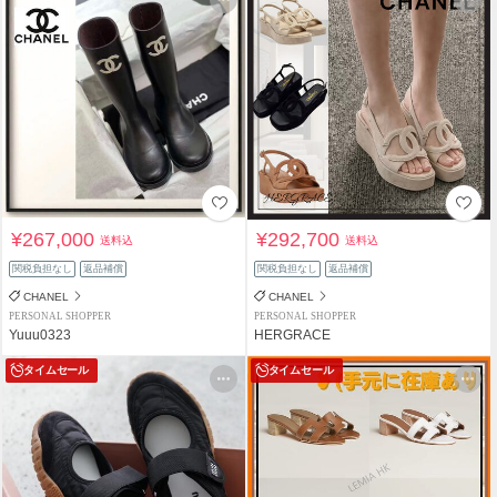
¥267,000
¥292,700
送料込
送料込
関税負担なし
返品補償
関税負担なし
返品補償
CHANEL
CHANEL
PERSONAL SHOPPER
PERSONAL SHOPPER
Yuuu0323
HERGRACE
タイムセール
タイムセール