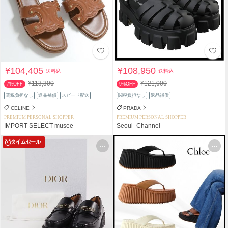
¥104,405
¥108,950
送料込
送料込
¥113,300
¥121,000
7%OFF
9%OFF
関税負担なし
返品補償
スピード配送
関税負担なし
返品補償
CELINE
PRADA
PREMIUM PERSONAL SHOPPER
PREMIUM PERSONAL SHOPPER
IMPORT SELECT musee
Seoul_Channel
タイムセール