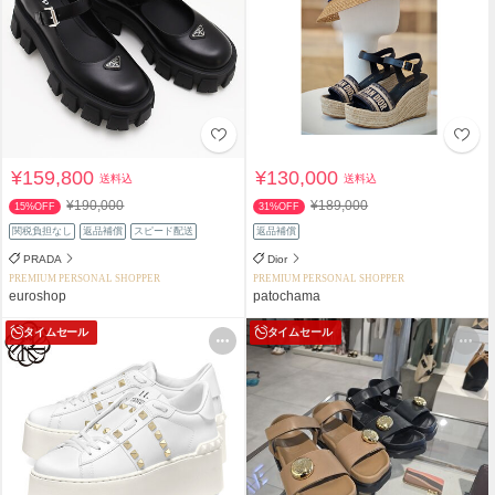
¥159,800
¥130,000
送料込
送料込
¥190,000
¥189,000
15%OFF
31%OFF
関税負担なし
返品補償
スピード配送
返品補償
PRADA
Dior
PREMIUM PERSONAL SHOPPER
PREMIUM PERSONAL SHOPPER
euroshop
patochama
タイムセール
タイムセール