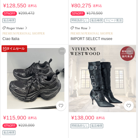
¥128,550
¥80,275
送料込
送料込
¥299,472
¥170,500
57%OFF
52%OFF
返品補償
関税負担なし
返品補償
スピード配送
Roger Vivier
The Row
PREMIUM PERSONAL SHOPPER
PREMIUM PERSONAL SHOPPER
Ciao Italia
IMPORT SELECT musee
タイムセール
¥115,900
¥138,000
送料込
送料込
¥220,000
47%OFF
関税負担なし
返品補償
返品補償