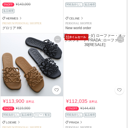
¥143,000
5%OFF
関税負担なし
返品補償
返品補償
HERMES
CELINE
PREMIUM PERSONAL SHOPPER
PERSONAL SHOPPER
グロリア HK
New world order
タイムセール
¥113,900
¥112,035
送料込
送料込
¥119,900
¥144,433
5%OFF
22%OFF
関税負担なし
返品補償
スピード配送
関税負担なし
返品補償
LOEWE
PRADA
PREMIUM PERSONAL SHOPPER
PERSONAL SHOPPER