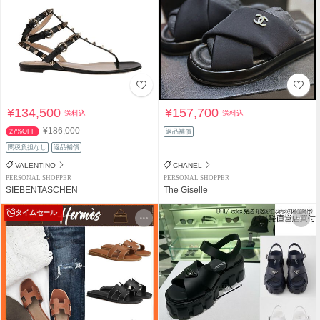
¥134,500
¥157,700
送料込
送料込
¥186,000
27%OFF
返品補償
関税負担なし
返品補償
VALENTINO
CHANEL
PERSONAL SHOPPER
PERSONAL SHOPPER
SIEBENTASCHEN
The Giselle
タイムセール