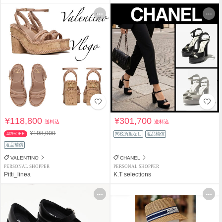
¥118,800
¥301,700
送料込
送料込
¥198,000
40%OFF
関税負担なし
返品補償
返品補償
VALENTINO
CHANEL
PERSONAL SHOPPER
PERSONAL SHOPPER
Pitti_linea
K.T selections