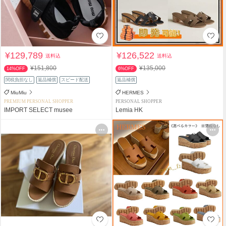
¥129,789
¥126,522
送料込
送料込
¥151,800
¥135,000
14%OFF
6%OFF
関税負担なし
返品補償
スピード配送
返品補償
MiuMiu
HERMES
PREMIUM PERSONAL SHOPPER
PERSONAL SHOPPER
IMPORT SELECT musee
Lemia HK