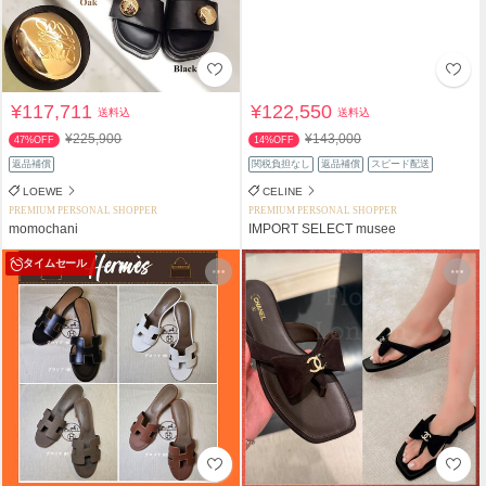
¥117,711
¥122,550
送料込
送料込
¥225,900
¥143,000
47%OFF
14%OFF
返品補償
関税負担なし
返品補償
スピード配送
LOEWE
CELINE
PREMIUM PERSONAL SHOPPER
PREMIUM PERSONAL SHOPPER
momochani
IMPORT SELECT musee
タイムセール