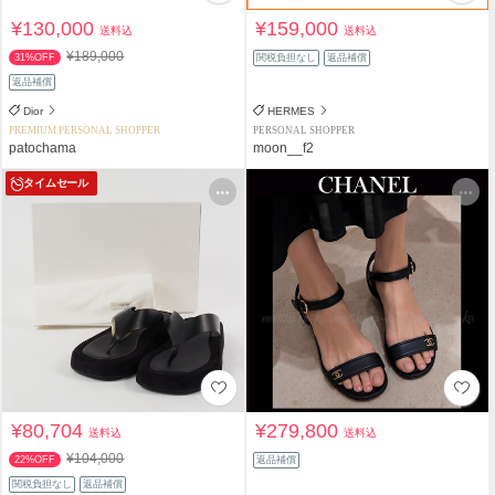
¥130,000
¥159,000
送料込
送料込
¥189,000
31%OFF
関税負担なし
返品補償
返品補償
Dior
HERMES
PREMIUM PERSONAL SHOPPER
PERSONAL SHOPPER
patochama
moon__f2
タイムセール
¥80,704
¥279,800
送料込
送料込
¥104,000
22%OFF
返品補償
関税負担なし
返品補償