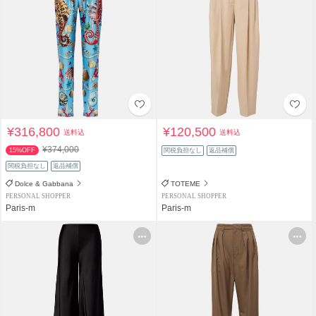
¥316,800
¥120,500
送料込
送料込
¥374,000
15%OFF
関税負担なし
返品補償
関税負担なし
返品補償
Dolce & Gabbana
TOTEME
PERSONAL SHOPPER
PERSONAL SHOPPER
Paris-m
Paris-m