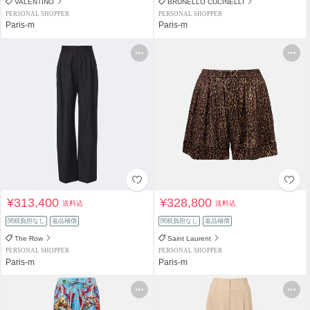
VALENTINO
BRUNELLO CUCINELLI
PERSONAL SHOPPER
PERSONAL SHOPPER
Paris-m
Paris-m
¥313,400
¥328,800
送料込
送料込
関税負担なし
返品補償
関税負担なし
返品補償
The Row
Saint Laurent
PERSONAL SHOPPER
PERSONAL SHOPPER
Paris-m
Paris-m