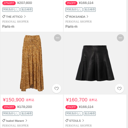
¥207,800
¥166,114
27%OFF
3%OFF
関税負担なし
返品補償
関税負担なし
返品補償
THE ATTICO
ROKSANDA
PERSONAL SHOPPER
PERSONAL SHOPPER
Paris-m
Paris-m
¥150,900
¥160,700
送料込
送料込
¥178,200
¥166,114
15%OFF
3%OFF
関税負担なし
返品補償
関税負担なし
返品補償
Isabel Marant
STOULS
PERSONAL SHOPPER
PERSONAL SHOPPER