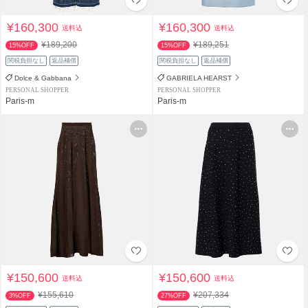
¥160,300
¥160,300
送料込
送料込
¥189,200
¥189,251
15%OFF
15%OFF
関税負担なし
返品補償
関税負担なし
返品補償
Dolce & Gabbana
GABRIELA HEARST
PERSONAL SHOPPER
PERSONAL SHOPPER
Paris-m
Paris-m
¥150,600
¥150,600
送料込
送料込
¥155,610
¥207,334
3%OFF
27%OFF