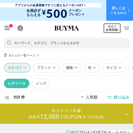
アプリからの会員登録ですぐに使えるクーポンGET！
詳しくは
500
¥
全員必ず
クーポン
こちらから
プレゼント
もらえる
今すぐ
日本語
English
简体中文
繁體中文
会員登録!
ボトムス一覧ページ
カテゴリ
ブランド
価格
色
サイズ
レディース
メンズ
919 件
人気順
絞り込み
全カテゴリ対象
12,000
COUPON
¥
8.12(水)迄
総額