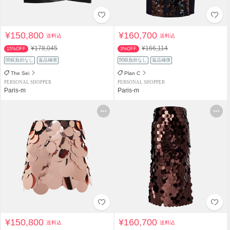
¥150,800
¥160,700
送料込
送料込
¥178,045
¥166,114
15%OFF
3%OFF
関税負担なし
返品補償
関税負担なし
返品補償
The Sei
Plan C
PERSONAL SHOPPER
PERSONAL SHOPPER
Paris-m
Paris-m
¥150,800
¥160,700
送料込
送料込