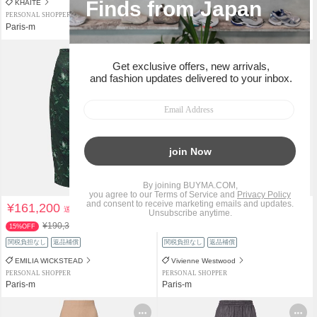
KHAITE
Maison Margiela
PERSONAL SHOPPER
PERSONAL SHOPPER
Paris-m
Paris-m
¥161,200
¥151,300
送料込
送料込
¥190,377
¥178,600
15%OFF
15%OFF
関税負担なし
返品補償
関税負担なし
返品補償
EMILIA WICKSTEAD
Vivienne Westwood
PERSONAL SHOPPER
PERSONAL SHOPPER
Paris-m
Paris-m