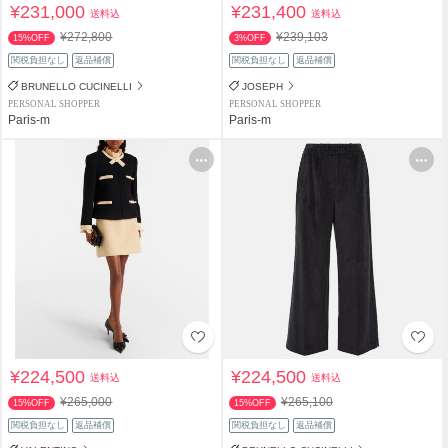
¥231,000
¥231,400
送料込
送料込
¥272,800
¥239,103
15%OFF
3%OFF
関税負担なし
返品補償
関税負担なし
返品補償
BRUNELLO CUCINELLI
JOSEPH
PERSONAL SHOPPER
PERSONAL SHOPPER
Paris-m
Paris-m
¥224,500
¥224,500
送料込
送料込
¥265,000
¥265,100
15%OFF
15%OFF
関税負担なし
返品補償
関税負担なし
返品補償