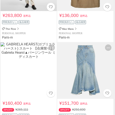
¥263,800
¥136,000
送料込
送料込
関税負担なし
返品補償
関税負担なし
返品補償
The Row
Max Mara
PERSONAL SHOPPER
PERSONAL SHOPPER
Paris-m
Paris-m
¥160,400
¥151,700
送料込
送料込
¥265,111
¥250,600
39%OFF
39%OFF