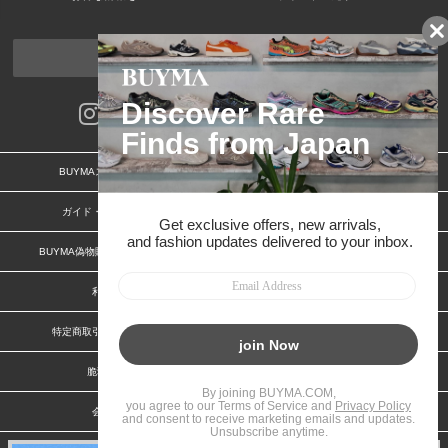
ページトップへ
BUYMAスタートガイド
安心への取り組み
ガイド・お問い合わせ
かんたん購入ガイド
BUYMA偽物販売防止の取り組み
BUYMA CARD
利用規約
プライバシー
特定商取引法に関する表記
お客様情報の外部送信について
脆弱性報告
お知らせ(PCサイト)
会社案内
スタッフ募集