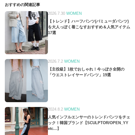
おすすめの関連記事
2026.7.30
WOMEN
【トレンド】ハーフパンツ(バミューダパンツ)
を大人っぽく着こなすおすすめ＆人気アイテム
17選
2026.7.2
WOMEN
【主役級】1枚でおしゃれ！今っぽさ全開の
「ウエストレイヤードパンツ」19選
2024.8.2
WOMEN
人気インフルエンサーのトレンドパンツをチェ
ック！韓国ブランド【SCULPTOR/OPEN_YY
etc...】