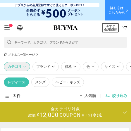
アプリからの会員登録ですぐに使えるクーポンGET！
詳しくは
500
¥
全員必ず
クーポン
こちらから
プレゼント
もらえる
今すぐ
日本語
English
简体中文
繁體中文
会員登録!
ボトムス一覧ページ
カテゴリ
ブランド
価格
色
サイズ
レディース
メンズ
ベビー・キッズ
3 件
人気順
絞り込み
全カテゴリ対象
12,000
COUPON
¥
8.12(水)迄
総額