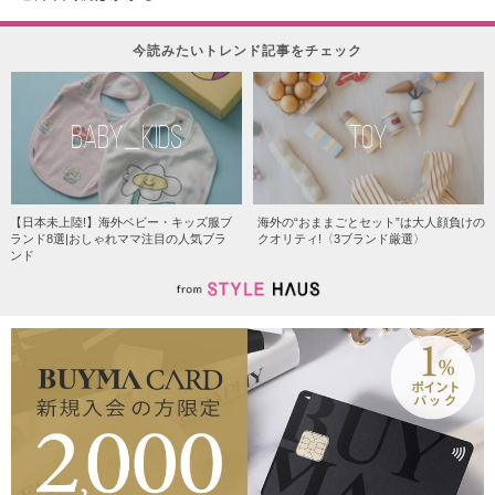
今読みたいトレンド記事をチェック
BABY_KIDS
TOY
【日本未上陸!】海外ベビー・キッズ服ブ
海外の“おままごとセット”は大人顔負けの
ランド8選|おしゃれママ注目の人気ブラ
クオリティ!〈3ブランド厳選〉
ンド