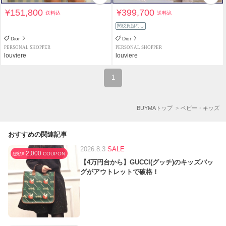
¥151,800
¥399,700
送料込
送料込
関税負担なし
Dior
Dior
PERSONAL SHOPPER
PERSONAL SHOPPER
louviere
louviere
1
BUYMAトップ
ベビー・キッズ
おすすめの関連記事
2026.8.3
SALE
2,000
COUPON
総額¥
【4万円台から】GUCCI(グッチ)のキッズバッ
グがアウトレットで破格！