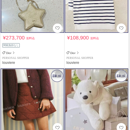
¥273,700
¥108,900
送料込
送料込
関税負担なし
Dior
Dior
PERSONAL SHOPPER
PERSONAL SHOPPER
louviere
louviere