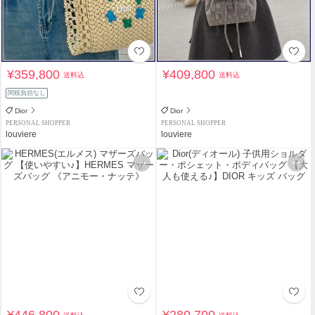
¥359,800
¥409,800
送料込
送料込
関税負担なし
Dior
Dior
PERSONAL SHOPPER
PERSONAL SHOPPER
louviere
louviere
¥446,800
¥280,700