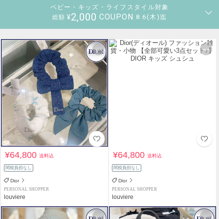
ベビー・キッズ・ライフスタイル対象
2,000
COUPON
¥
8.6(木)迄
総額
¥64,800
¥64,800
送料込
送料込
関税負担なし
関税負担なし
Dior
Dior
PERSONAL SHOPPER
PERSONAL SHOPPER
louviere
louviere