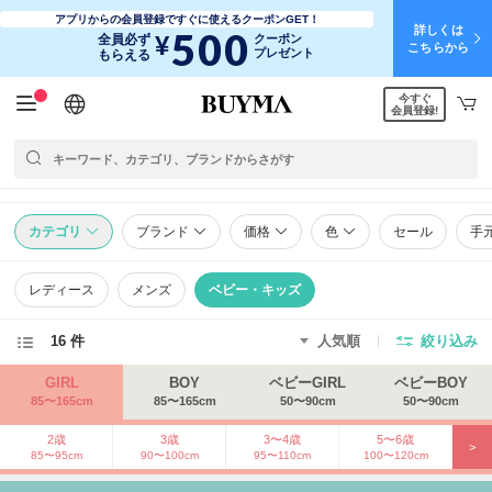
アプリからの会員登録ですぐに使えるクーポンGET！
詳しくは
500
¥
全員必ず
クーポン
こちらから
プレゼント
もらえる
今すぐ
日本語
English
简体中文
繁體中文
会員登録!
カテゴリ
ブランド
価格
色
セール
手
レディース
メンズ
ベビー・キッズ
16 件
人気順
絞り込み
GIRL
BOY
ベビーGIRL
ベビーBOY
85〜165cm
85〜165cm
50〜90cm
50〜90cm
2歳
3歳
3〜4歳
5〜6歳
>
85〜95cm
90〜100cm
95〜110cm
100〜120cm