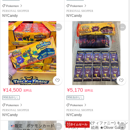
Pokemon
Pokemon
PERSONAL SHOPPER
PERSONAL SHOPPER
NYCandy
NYCandy
¥14,500
¥5,170
送料込
送料込
関税負担なし
関税負担なし
Pokemon
Pokemon
PERSONAL SHOPPER
PERSONAL SHOPPER
NYCandy
NYCandy
タイムセール