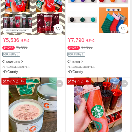
¥5,536
¥7,790
送料込
送料込
¥5,600
¥7,900
1%OFF
1%OFF
関税負担なし
関税負担なし
Starbucks
Target
PERSONAL SHOPPER
PERSONAL SHOPPER
NYCandy
NYCandy
タイムセール
タイムセール