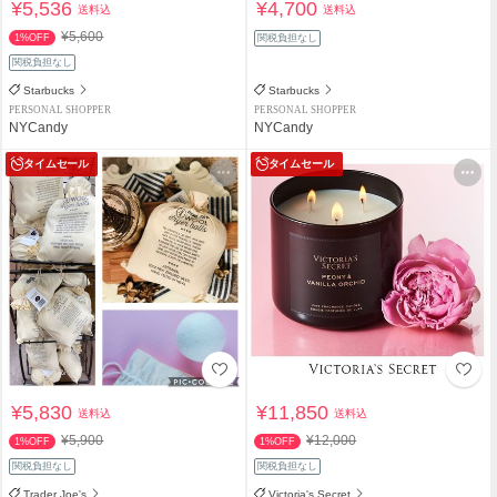
¥5,536
¥4,700
送料込
送料込
¥5,600
1%OFF
関税負担なし
関税負担なし
Starbucks
Starbucks
PERSONAL SHOPPER
PERSONAL SHOPPER
NYCandy
NYCandy
タイムセール
タイムセール
¥5,830
¥11,850
送料込
送料込
¥5,900
¥12,000
1%OFF
1%OFF
関税負担なし
関税負担なし
Trader Joe's
Victoria's Secret