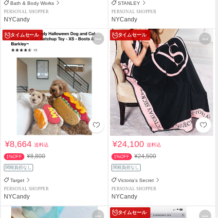
Bath & Body Works
STANLEY
PERSONAL SHOPPER
PERSONAL SHOPPER
NYCandy
NYCandy
タイムセール
タイムセール
¥8,664
¥24,100
送料込
送料込
¥8,800
¥24,500
1%OFF
1%OFF
関税負担なし
関税負担なし
Target
Victoria's Secret
PERSONAL SHOPPER
PERSONAL SHOPPER
NYCandy
NYCandy
タイムセール