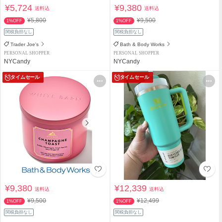
¥5,724
¥9,380
送料込
送料込
¥5,800
¥9,500
1%OFF
1%OFF
関税負担なし
関税負担なし
Trader Joe's
Bath & Body Works
PERSONAL SHOPPER
PERSONAL SHOPPER
NYCandy
NYCandy
タイムセール
タイムセール
¥9,380
¥12,339
送料込
送料込
¥9,500
¥12,499
1%OFF
1%OFF
関税負担なし
関税負担なし