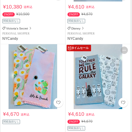
¥10,380
¥4,610
送料込
送料込
¥10,500
¥4,670
1%OFF
1%OFF
関税負担なし
関税負担なし
Victoria's Secret
Disney
PERSONAL SHOPPER
PERSONAL SHOPPER
NYCandy
NYCandy
タイムセール
¥4,670
¥4,610
送料込
送料込
¥4,670
関税負担なし
1%OFF
関税負担なし