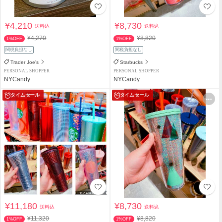
¥4,210
¥8,730
送料込
送料込
¥4,270
¥8,820
1%OFF
1%OFF
関税負担なし
関税負担なし
Trader Joe's
Starbucks
PERSONAL SHOPPER
PERSONAL SHOPPER
NYCandy
NYCandy
タイムセール
タイムセール
¥11,180
¥8,730
送料込
送料込
¥11,320
¥8,820
1%OFF
1%OFF