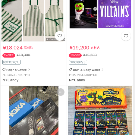
¥18,024
¥19,200
送料込
送料込
¥18,300
¥19,500
1%OFF
1%OFF
関税負担なし
関税負担なし
Ralph's Coffee
Bath & Body Works
PERSONAL SHOPPER
PERSONAL SHOPPER
NYCandy
NYCandy