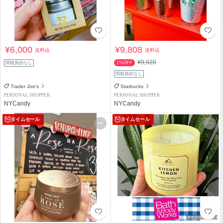
¥6,000
¥9,808
送料込
送料込
¥9,920
関税負担なし
1%OFF
関税負担なし
Trader Joe's
Starbucks
PERSONAL SHOPPER
PERSONAL SHOPPER
NYCandy
NYCandy
タイムセール
タイムセール