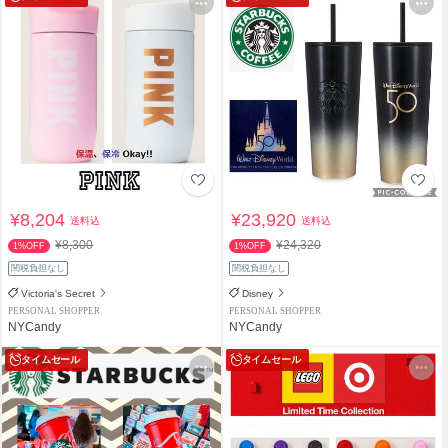
¥8,204
¥23,920
送料込
送料込
¥8,300
¥24,320
1%OFF
1%OFF
関税負担なし
関税負担なし
Victoria's Secret
Disney
PERSONAL SHOPPER
PERSONAL SHOPPER
NYCandy
NYCandy
タイムセール
タイムセール