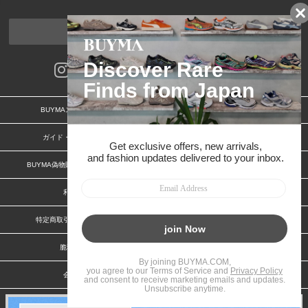
ページトップへ
BUYMAスタートガイド
安心への取り組み
ガイド・お問い合わせ
かんたん購入ガイド
BUYMA偽物販売防止の取り組み
BUYMA CARD
利用規約
プライバシー
特定商取引法に関する表記
お客様情報の外部送信について
脆弱性報告
お知らせ(PCサイト)
会社案内
スタッフ募集