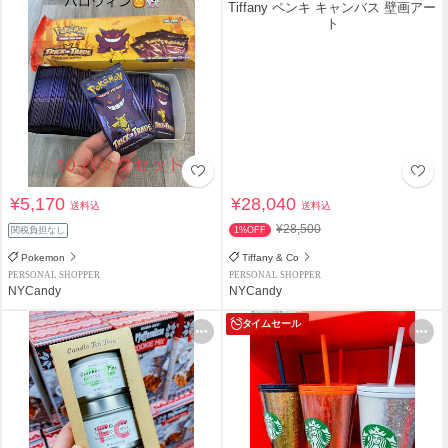
¥5,170
¥28,040
送料込
送料込
¥28,500
関税負担なし
1%OFF
Pokemon
Tiffany & Co
PERSONAL SHOPPER
PERSONAL SHOPPER
NYCandy
NYCandy
タイムセール