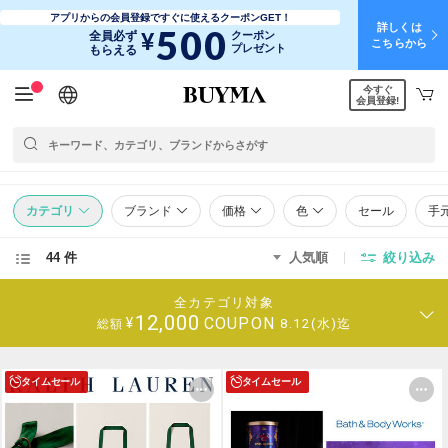
アプリからの会員登録ですぐに使えるクーポンGET！
詳しくは
500
¥
全員必ず
クーポン
こちらから
プレゼント
もらえる
今すぐ
日本語
English
简体中文
繁體中文
会員登録!
カテゴリ
ブランド
価格
色
セール
手
44 件
人気順
絞り込み
全カテゴリ対象
12,000
COUPON
¥
8.12(水)迄
総額
タイムセール
タイムセール