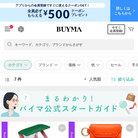
アプリからの会員登録ですぐに使えるクーポンGET！
詳しくは
500
¥
全員必ず
クーポン
こちらから
プレゼント
もらえる
今すぐ
日本語
English
简体中文
繁體中文
会員登録!
カテゴリ
ブランド
価格
色
セール
手
7 件
人気順
絞り込み