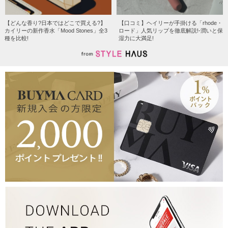
【どんな香り?日本ではどこで買える?】
【口コミ】ヘイリーが手掛ける「rhode・
カイリーの新作香水「Mood Stones」全3
ロード」人気リップを徹底解説!-潤いと保
種を比較!
湿力に大満足!