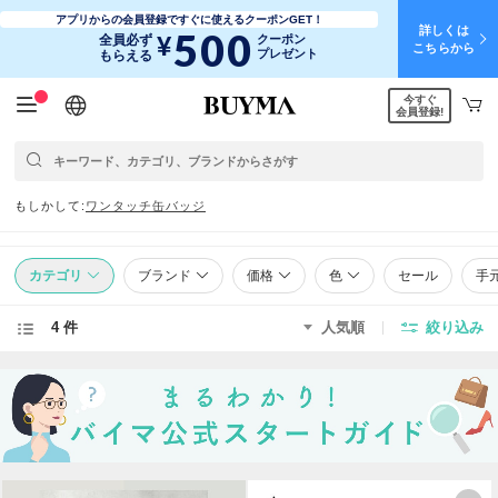
アプリからの会員登録ですぐに使えるクーポンGET！
詳しくは
500
¥
全員必ず
クーポン
こちらから
プレゼント
もらえる
今すぐ
日本語
English
简体中文
繁體中文
会員登録!
もしかして
ワンタッチ
缶バッジ
カテゴリ
ブランド
価格
色
セール
手
4 件
人気順
絞り込み