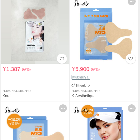
¥1,387
¥5,900
送料込
送料込
関税負担なし
Shionle
PERSONAL SHOPPER
PERSONAL SHOPPER
Koreli
K-Aesthetique