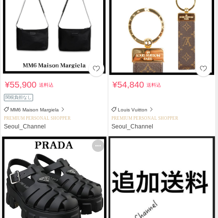
¥55,900
¥54,840
送料込
送料込
関税負担なし
MM6 Maison Margiela
Louis Vuitton
PREMIUM PERSONAL SHOPPER
PREMIUM PERSONAL SHOPPER
Seoul_Channel
Seoul_Channel