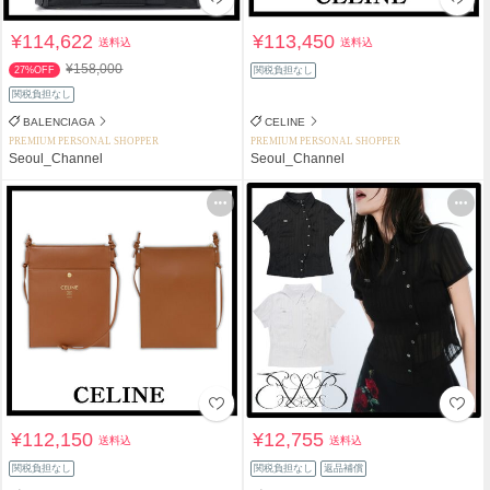
¥114,622
¥113,450
送料込
送料込
¥158,000
27%OFF
関税負担なし
関税負担なし
BALENCIAGA
CELINE
PREMIUM PERSONAL SHOPPER
PREMIUM PERSONAL SHOPPER
Seoul_Channel
Seoul_Channel
¥112,150
¥12,755
送料込
送料込
関税負担なし
関税負担なし
返品補償