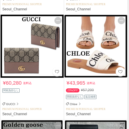
PREMIUM PERSONAL SHOPPER
PREMIUM PERSONAL SHOPPER
Seoul_Channel
Seoul_Channel
¥60,280
¥43,965
送料込
送料込
¥57,200
関税負担なし
23%OFF
関税負担なし
返品補償
GUCCI
Chloe
PREMIUM PERSONAL SHOPPER
PREMIUM PERSONAL SHOPPER
Seoul_Channel
Seoul_Channel