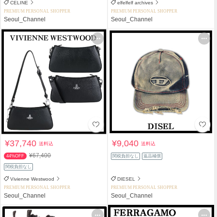
CELINE
elfelfelf archives
PREMIUM PERSONAL SHOPPER
PREMIUM PERSONAL SHOPPER
Seoul_Channel
Seoul_Channel
¥37,740
¥9,040
送料込
送料込
¥67,400
44%OFF
関税負担なし
返品補償
関税負担なし
Vivienne Westwood
DIESEL
PREMIUM PERSONAL SHOPPER
PREMIUM PERSONAL SHOPPER
Seoul_Channel
Seoul_Channel