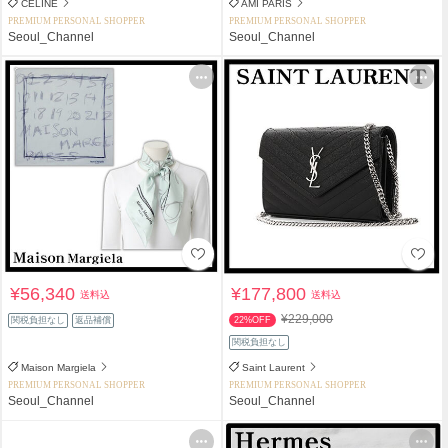
CELINE
AMI PARIS
PREMIUM PERSONAL SHOPPER
PREMIUM PERSONAL SHOPPER
Seoul_Channel
Seoul_Channel
¥56,340
¥177,800
送料込
送料込
¥229,000
関税負担なし
返品補償
22%OFF
関税負担なし
Maison Margiela
Saint Laurent
PREMIUM PERSONAL SHOPPER
PREMIUM PERSONAL SHOPPER
Seoul_Channel
Seoul_Channel