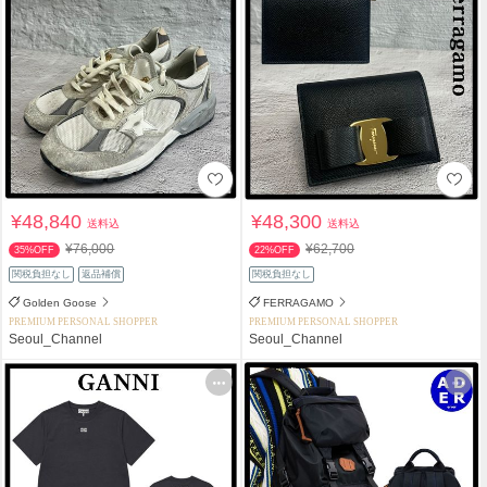
¥48,840
¥48,300
送料込
送料込
¥76,000
¥62,700
35%OFF
22%OFF
関税負担なし
返品補償
関税負担なし
Golden Goose
FERRAGAMO
PREMIUM PERSONAL SHOPPER
PREMIUM PERSONAL SHOPPER
Seoul_Channel
Seoul_Channel