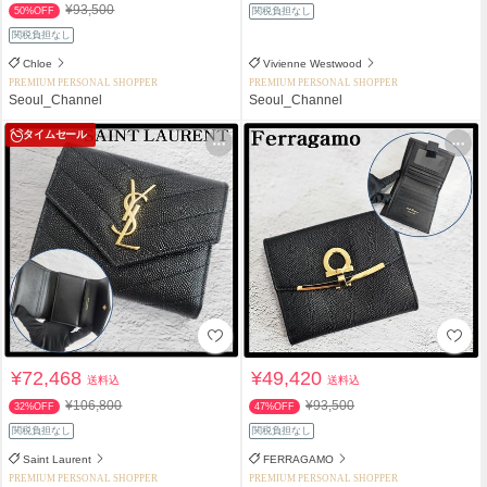
¥93,500
50%OFF
関税負担なし
関税負担なし
Chloe
Vivienne Westwood
PREMIUM PERSONAL SHOPPER
PREMIUM PERSONAL SHOPPER
Seoul_Channel
Seoul_Channel
タイムセール
¥72,468
¥49,420
送料込
送料込
¥106,800
¥93,500
32%OFF
47%OFF
関税負担なし
関税負担なし
Saint Laurent
FERRAGAMO
PREMIUM PERSONAL SHOPPER
PREMIUM PERSONAL SHOPPER