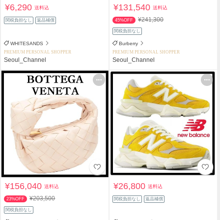
¥6,290
¥131,540
送料込
送料込
¥241,300
関税負担なし
返品補償
45%OFF
関税負担なし
WHITESANDS
Burberry
PREMIUM PERSONAL SHOPPER
PREMIUM PERSONAL SHOPPER
Seoul_Channel
Seoul_Channel
¥156,040
¥26,800
送料込
送料込
¥203,500
23%OFF
関税負担なし
返品補償
関税負担なし