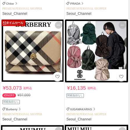
Chloe
PRADA
PREMIUM PERSONAL SHOPPER
PREMIUM PERSONAL SHOPPER
Seoul_Channel
Seoul_Channel
タイムセール
¥53,073
¥16,135
送料込
送料込
¥97,000
45%OFF
関税負担なし
関税負担なし
Burberry
IUGAMAKARAS
PREMIUM PERSONAL SHOPPER
PREMIUM PERSONAL SHOPPER
Seoul_Channel
Seoul_Channel