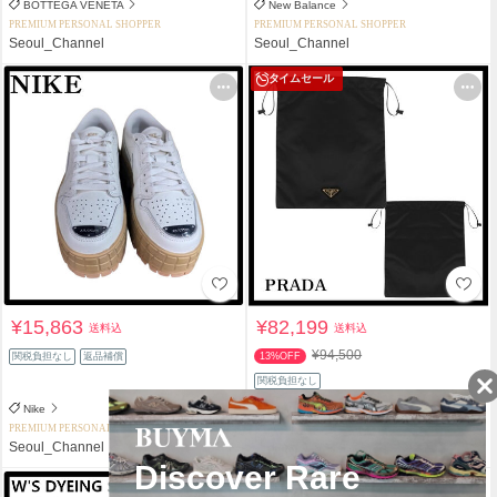
BOTTEGA VENETA
New Balance
PREMIUM PERSONAL SHOPPER
PREMIUM PERSONAL SHOPPER
Seoul_Channel
Seoul_Channel
タイムセール
¥15,863
¥82,199
送料込
送料込
¥94,500
関税負担なし
返品補償
13%OFF
関税負担なし
Nike
PRADA
PREMIUM PERSONAL SHOPPER
PREMIUM PERSONAL SHOPPER
Seoul_Channel
Seoul_Channel