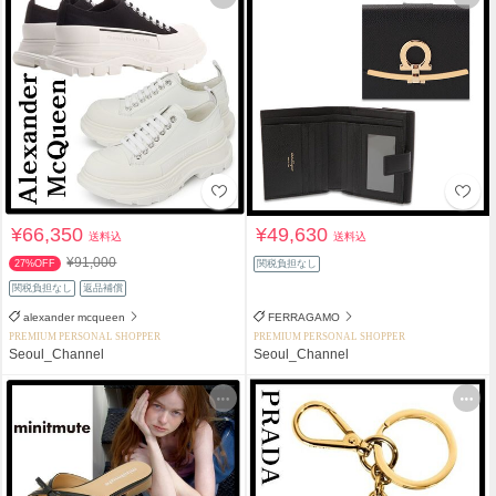
¥66,350
¥49,630
送料込
送料込
¥91,000
27%OFF
関税負担なし
関税負担なし
返品補償
alexander mcqueen
FERRAGAMO
PREMIUM PERSONAL SHOPPER
PREMIUM PERSONAL SHOPPER
Seoul_Channel
Seoul_Channel