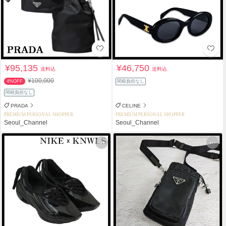
¥95,135
¥46,750
送料込
送料込
¥100,000
4%OFF
関税負担なし
関税負担なし
PRADA
CELINE
PREMIUM PERSONAL SHOPPER
PREMIUM PERSONAL SHOPPER
Seoul_Channel
Seoul_Channel