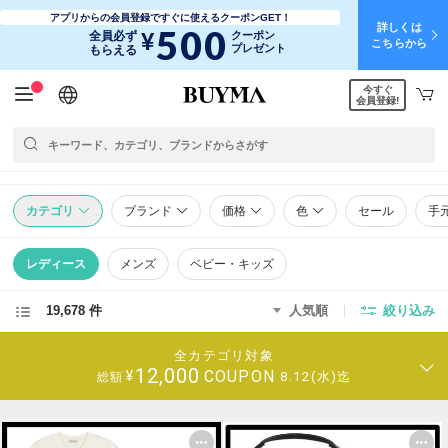
アプリからの会員登録ですぐに使えるクーポンGET！
詳しくは
500
¥
全員必ず
クーポン
こちらから
プレゼント
もらえる
今すぐ
日本語
English
简体中文
繁體中文
会員登録!
カテゴリ
ブランド
価格
色
セール
手
レディース
メンズ
ベビー・キッズ
19,678 件
人気順
絞り込み
全カテゴリ対象
12,000
COUPON
¥
8.12(水)迄
総額