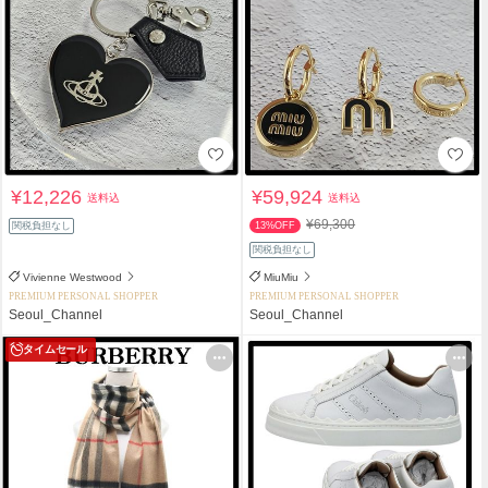
¥12,226
¥59,924
送料込
送料込
¥69,300
関税負担なし
13%OFF
関税負担なし
Vivienne Westwood
MiuMiu
PREMIUM PERSONAL SHOPPER
PREMIUM PERSONAL SHOPPER
Seoul_Channel
Seoul_Channel
タイムセール