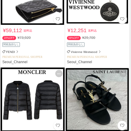
¥59,112
¥12,251
送料込
送料込
¥73,920
¥29,700
20%OFF
58%OFF
関税負担なし
関税負担なし
FENDI
Vivienne Westwood
PREMIUM PERSONAL SHOPPER
PREMIUM PERSONAL SHOPPER
Seoul_Channel
Seoul_Channel