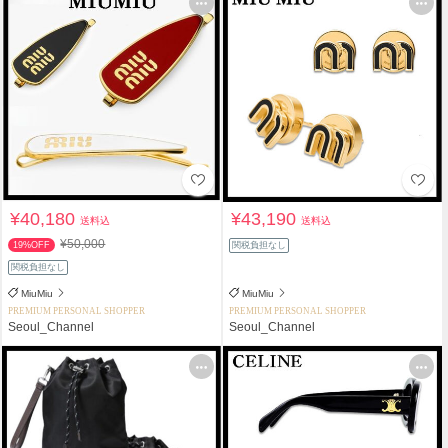
¥40,180
¥43,190
送料込
送料込
¥50,000
19%OFF
関税負担なし
関税負担なし
MiuMiu
MiuMiu
PREMIUM PERSONAL SHOPPER
PREMIUM PERSONAL SHOPPER
Seoul_Channel
Seoul_Channel