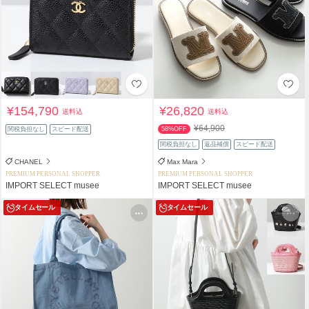
¥154,790
¥26,820
送料込
送料込
¥64,900
関税負担なし
スピード配送
58%OFF
関税負担なし
返品補償
スピード配送
CHANEL
Max Mara
PREMIUM PERSONAL SHOPPER
PREMIUM PERSONAL SHOPPER
IMPORT SELECT musee
IMPORT SELECT musee
タイムセール
タイムセール