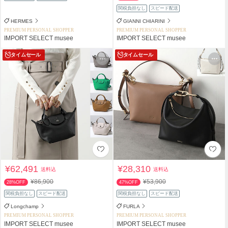
関税負担なし
スピード配送
HERMES
GIANNI CHIARINI
PREMIUM PERSONAL SHOPPER
PREMIUM PERSONAL SHOPPER
IMPORT SELECT musee
IMPORT SELECT musee
タイムセール
タイムセール
¥62,491
¥28,310
送料込
送料込
¥86,900
¥53,900
28%OFF
47%OFF
関税負担なし
スピード配送
関税負担なし
スピード配送
Longchamp
FURLA
PREMIUM PERSONAL SHOPPER
PREMIUM PERSONAL SHOPPER
IMPORT SELECT musee
IMPORT SELECT musee