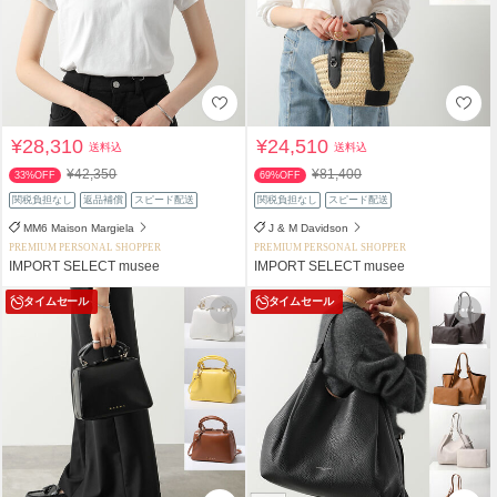
¥28,310
¥24,510
送料込
送料込
¥42,350
¥81,400
33%OFF
69%OFF
関税負担なし
返品補償
スピード配送
関税負担なし
スピード配送
MM6 Maison Margiela
J & M Davidson
PREMIUM PERSONAL SHOPPER
PREMIUM PERSONAL SHOPPER
IMPORT SELECT musee
IMPORT SELECT musee
タイムセール
タイムセール