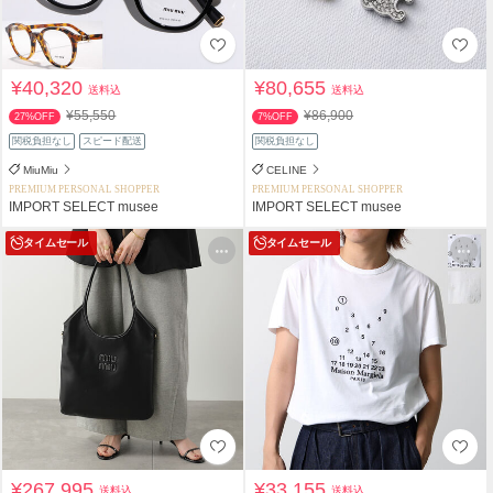
¥40,320
¥80,655
送料込
送料込
¥55,550
¥86,900
27%OFF
7%OFF
関税負担なし
スピード配送
関税負担なし
MiuMiu
CELINE
PREMIUM PERSONAL SHOPPER
PREMIUM PERSONAL SHOPPER
IMPORT SELECT musee
IMPORT SELECT musee
タイムセール
タイムセール
¥267,995
¥33,155
送料込
送料込