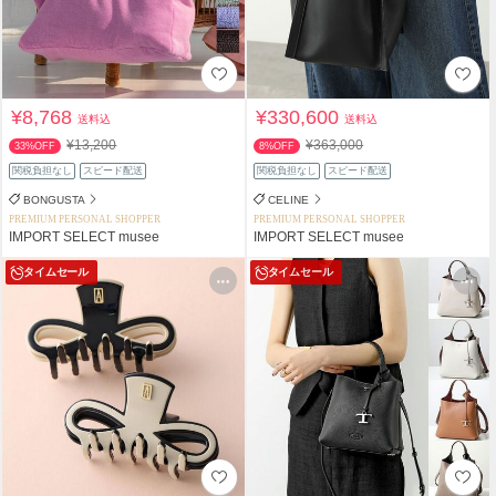
¥8,768
¥330,600
送料込
送料込
¥13,200
¥363,000
33%OFF
8%OFF
関税負担なし
スピード配送
関税負担なし
スピード配送
BONGUSTA
CELINE
PREMIUM PERSONAL SHOPPER
PREMIUM PERSONAL SHOPPER
IMPORT SELECT musee
IMPORT SELECT musee
タイムセール
タイムセール