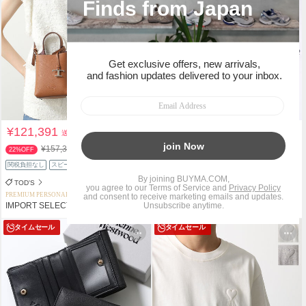
¥121,391
¥17,090
送料込
送料込
¥157,300
¥36,300
22%OFF
52%OFF
関税負担なし
スピード配送
関税負担なし
スピード配送
TOD'S
GUCCI
PREMIUM PERSONAL SHOPPER
PREMIUM PERSONAL SHOPPER
IMPORT SELECT musee
IMPORT SELECT musee
タイムセール
タイムセール