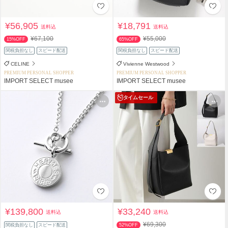
¥56,905
¥18,791
送料込
送料込
¥67,100
¥55,000
15%OFF
65%OFF
関税負担なし
スピード配送
関税負担なし
スピード配送
CELINE
Vivienne Westwood
PREMIUM PERSONAL SHOPPER
PREMIUM PERSONAL SHOPPER
IMPORT SELECT musee
IMPORT SELECT musee
タイムセール
¥139,800
¥33,240
送料込
送料込
¥69,300
関税負担なし
スピード配送
52%OFF