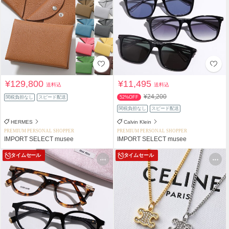
¥129,800
¥11,495
送料込
送料込
¥24,200
関税負担なし
スピード配送
52%OFF
関税負担なし
スピード配送
HERMES
Calvin Klein
PREMIUM PERSONAL SHOPPER
PREMIUM PERSONAL SHOPPER
IMPORT SELECT musee
IMPORT SELECT musee
タイムセール
タイムセール