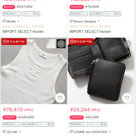
¥297,000
¥70,400
9%OFF
52%OFF
関税負担なし
スピード配送
関税負担なし
返品補償
スピード配送
MiuMiu
Maison Margiela
PREMIUM PERSONAL SHOPPER
PREMIUM PERSONAL SHOPPER
IMPORT SELECT musee
IMPORT SELECT musee
タイムセール
タイムセール
¥78,470
¥24,244
送料込
送料込
¥105,600
¥31,900
25%OFF
24%OFF
関税負担なし
返品補償
スピード配送
関税負担なし
スピード配送
CELINE
COMME des GARCONS