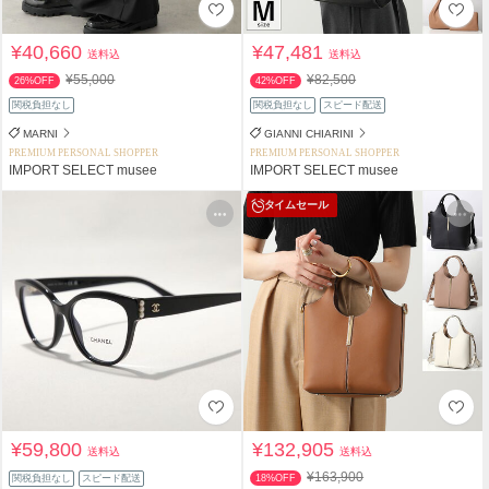
¥40,660
¥47,481
送料込
送料込
¥55,000
¥82,500
26%OFF
42%OFF
関税負担なし
関税負担なし
スピード配送
MARNI
GIANNI CHIARINI
PREMIUM PERSONAL SHOPPER
PREMIUM PERSONAL SHOPPER
IMPORT SELECT musee
IMPORT SELECT musee
タイムセール
¥59,800
¥132,905
送料込
送料込
¥163,900
関税負担なし
スピード配送
18%OFF