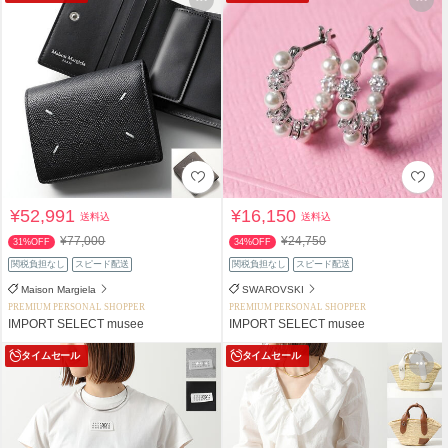
¥52,991
¥16,150
送料込
送料込
¥77,000
¥24,750
31%OFF
34%OFF
関税負担なし
スピード配送
関税負担なし
スピード配送
Maison Margiela
SWAROVSKI
PREMIUM PERSONAL SHOPPER
PREMIUM PERSONAL SHOPPER
IMPORT SELECT musee
IMPORT SELECT musee
タイムセール
タイムセール