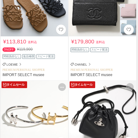
¥113,810
¥179,800
送料込
送料込
¥119,900
5%OFF
関税負担なし
スピード配送
関税負担なし
返品補償
スピード配送
LOEWE
CHANEL
PREMIUM PERSONAL SHOPPER
PREMIUM PERSONAL SHOPPER
IMPORT SELECT musee
IMPORT SELECT musee
タイムセール
タイムセール