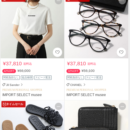
¥37,810
¥37,810
送料込
送料込
¥66,000
¥56,100
42%OFF
32%OFF
関税負担なし
返品補償
スピード配送
関税負担なし
スピード配送
Jil Sander
CHANEL
PREMIUM PERSONAL SHOPPER
PREMIUM PERSONAL SHOPPER
IMPORT SELECT musee
IMPORT SELECT musee
タイムセール