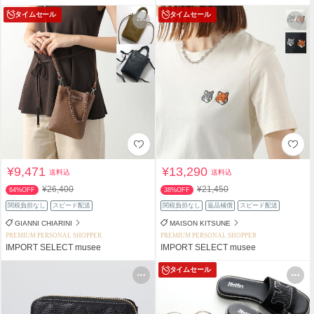
タイムセール
タイムセール
¥9,471
¥13,290
送料込
送料込
¥26,400
¥21,450
64%OFF
38%OFF
関税負担なし
スピード配送
関税負担なし
返品補償
スピード配送
GIANNI CHIARINI
MAISON KITSUNE
PREMIUM PERSONAL SHOPPER
PREMIUM PERSONAL SHOPPER
IMPORT SELECT musee
IMPORT SELECT musee
タイムセール