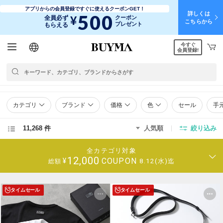
アプリからの会員登録ですぐに使えるクーポンGET！
詳しくは
500
¥
全員必ず
クーポン
こちらから
プレゼント
もらえる
今すぐ
日本語
English
简体中文
繁體中文
会員登録!
カテゴリ
ブランド
価格
色
セール
手
11,268 件
人気順
絞り込み
全カテゴリ対象
12,000
COUPON
¥
8.12(水)迄
総額
タイムセール
タイムセール