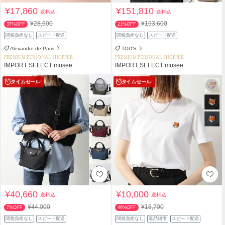
¥17,860
¥151,810
送料込
送料込
¥28,600
¥193,600
37%OFF
21%OFF
関税負担なし
スピード配送
関税負担なし
スピード配送
Alexandre de Paris
TOD'S
PREMIUM PERSONAL SHOPPER
PREMIUM PERSONAL SHOPPER
IMPORT SELECT musee
IMPORT SELECT musee
タイムセール
タイムセール
¥40,660
¥10,000
送料込
送料込
¥44,000
¥18,700
7%OFF
46%OFF
関税負担なし
スピード配送
関税負担なし
返品補償
スピード配送