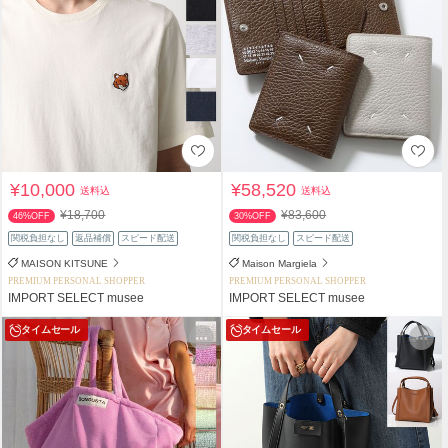
¥10,000
¥58,520
送料込
送料込
¥18,700
¥83,600
46%OFF
30%OFF
関税負担なし
返品補償
スピード配送
関税負担なし
スピード配送
MAISON KITSUNE
Maison Margiela
PREMIUM PERSONAL SHOPPER
PREMIUM PERSONAL SHOPPER
IMPORT SELECT musee
IMPORT SELECT musee
タイムセール
タイムセール