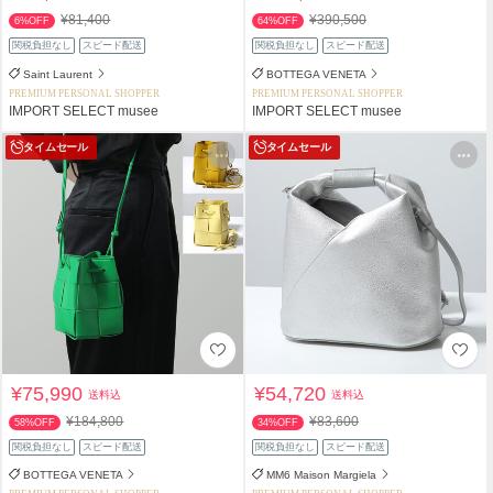
¥81,400
¥390,500
6%OFF
64%OFF
関税負担なし
スピード配送
関税負担なし
スピード配送
Saint Laurent
BOTTEGA VENETA
PREMIUM PERSONAL SHOPPER
PREMIUM PERSONAL SHOPPER
IMPORT SELECT musee
IMPORT SELECT musee
タイムセール
タイムセール
¥75,990
¥54,720
送料込
送料込
¥184,800
¥83,600
58%OFF
34%OFF
関税負担なし
スピード配送
関税負担なし
スピード配送
BOTTEGA VENETA
MM6 Maison Margiela