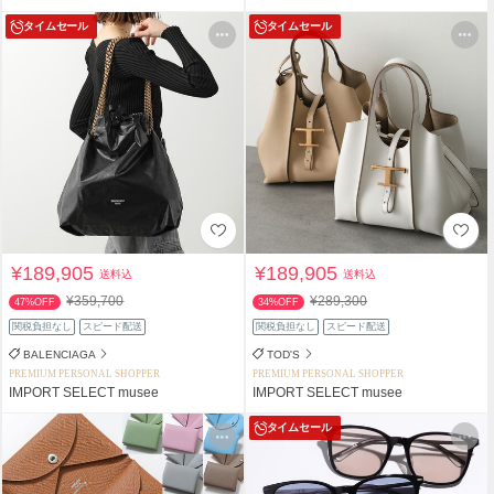
タイムセール
タイムセール
¥189,905
¥189,905
送料込
送料込
¥359,700
¥289,300
47%OFF
34%OFF
関税負担なし
スピード配送
関税負担なし
スピード配送
BALENCIAGA
TOD'S
PREMIUM PERSONAL SHOPPER
PREMIUM PERSONAL SHOPPER
IMPORT SELECT musee
IMPORT SELECT musee
タイムセール