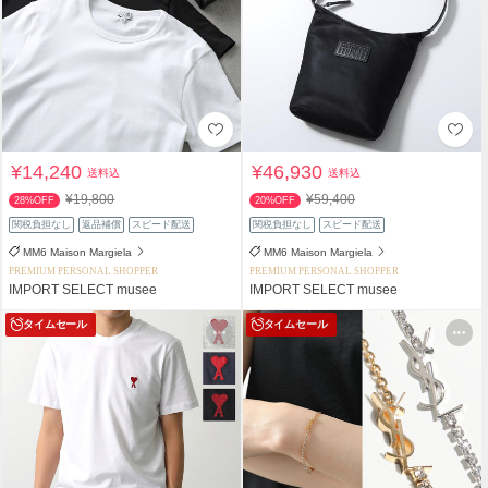
¥14,240
¥46,930
送料込
送料込
¥19,800
¥59,400
28%OFF
20%OFF
関税負担なし
返品補償
スピード配送
関税負担なし
スピード配送
MM6 Maison Margiela
MM6 Maison Margiela
PREMIUM PERSONAL SHOPPER
PREMIUM PERSONAL SHOPPER
IMPORT SELECT musee
IMPORT SELECT musee
タイムセール
タイムセール