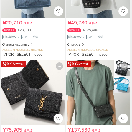
¥20,710
¥49,780
送料込
送料込
¥23,100
¥125,400
10%OFF
60%OFF
関税負担なし
スピード配送
関税負担なし
スピード配送
Stella McCartney
MARNI
PREMIUM PERSONAL SHOPPER
PREMIUM PERSONAL SHOPPER
IMPORT SELECT musee
IMPORT SELECT musee
タイムセール
タイムセール
¥75,905
¥137,560
送料込
送料込