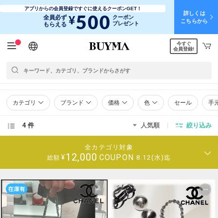
アプリからの会員登録ですぐに使えるクーポンGET！
詳しくは
500
¥
全員必ず
クーポン
こちらから
プレゼント
もらえる
今すぐ
日本語
English
简体中文
繁體中文
会員登録!
カテゴリ
ブランド
価格
色
セール
手
4 件
人気順
絞り込み
全カテゴリ対象
12,000
COUPON
¥
8.12(水)迄
総額