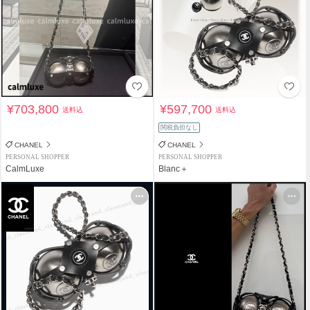
¥703,800
¥597,700
送料込
送料込
関税負担なし
CHANEL
CHANEL
PERSONAL SHOPPER
PERSONAL SHOPPER
CalmLuxe
Blanc＋