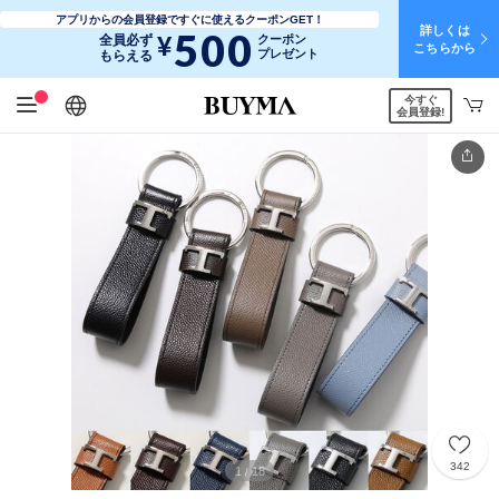
アプリからの会員登録ですぐに使えるクーポンGET！
詳しくは
500
¥
全員必ず
クーポン
こちらから
プレゼント
もらえる
今すぐ
日本語
English
简体中文
繁體中文
会員登録!
342
1
18
/