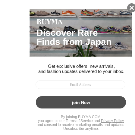
BUYMAスタートガイド
安心への取り組み
ガイド・お問い合わせ
かんたん購入ガイド
BUYMA偽物販売防止の取り組み
BUYMA CARD
利用規約
プライバシー
特定商取引法に関する表記
お客様情報の外部送信について
脆弱性報告
お知らせ(PCサイト)
会社案内
スタッフ募集