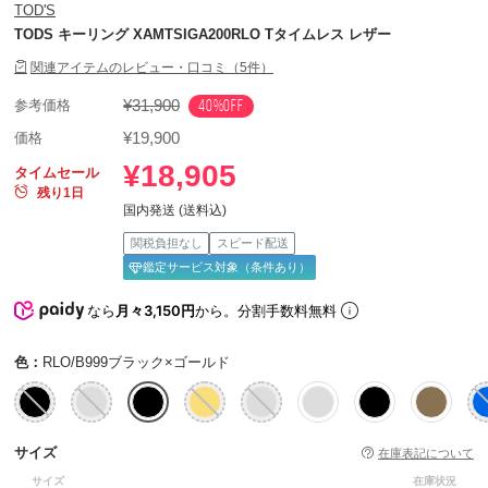
TOD'S
TODS キーリング XAMTSIGA200RLO Tタイムレス レザー
関連アイテムのレビュー・口コミ（5件）
¥31,900
40%OFF
参考価格
¥19,900
価格
¥18,905
タイムセール
残り1日
国内発送 (送料込)
関税負担なし
スピード配送
鑑定サービス対象（条件あり）
なら
月々3,150円
から。分割手数料無料
色：
RLO/B999ブラック×ゴールド
サイズ
在庫表記について
サイズ
在庫状況