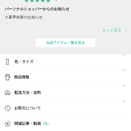
5.0
パーソナルショッパーからのお知らせ
※夏季休業のお知らせ
誠に勝手ながら、夏季休業に伴い、出荷スケジュールを変更させていた
もっと見る
だきます。
対応は下記の通りとなります。
出品アイテム一覧を見る
■スケジュール
・営業日 8/10(月)、12(水) ※営業日の対応時間は【 10:00～17:00 】
でございます。
・休業日 8/8(土)、8/9(日)、11(火)、13(木)、14(金)、15(土)、16(日)
色・サイズ
ご注文確定日時順に、準備ができ次第、順次最短着にてご対応をさせて
商品情報
いただきます。
■BUYMA総合売り上げ【第1位】■関税、送料負担一切なし■
配送方法・送料
●ご注文前に必ず【お取引について】の内容のご確認をお願いいたしま
す。
→
https://www.buyma.com/buyer/841549/post/337736.html
お取引について
●在庫のお問い合わせ
当店では在庫確認の事前問合せは不要です。
関連記事・動画
（8）
買付済の商品のみを販売しており手元に在庫がございます。
ご注文確定後にお客様用の在庫確保を行いますので、ご希望のお品物を