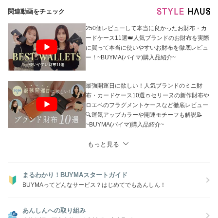
ご注文ください。
関連動画をチェック
※なお、システム上、他サイトでも販売しているため、タイムラグによ
りご注文後に欠品となる場合がございます。
あらかじめご了承ください。
250個レビューして本当に良かったお財布・カ
ードケース11選👑人気ブランドのお財布を実際
に買って本当に使いやすいお財布を徹底レビュ
ー！~BUYMA(バイマ)購入品紹介~
最強開運日に欲しい！人気ブランドのミニ財
布・カードケース10選👛セリーヌの新作財布や
ロエベのフラグメントケースなど徹底レビュー
🔍運気アップカラーや開運モチーフも解説📝
~BUYMA(バイマ)購入品紹介~
もっと見る
まるわかり！BUYMAスタートガイド
BUYMAってどんなサービス？はじめてでもあんしん！
あんしんへの取り組み