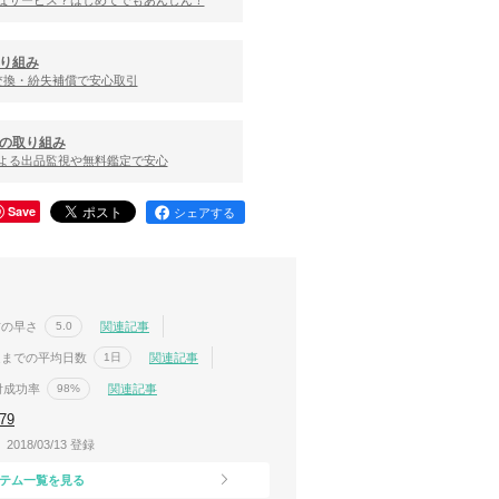
んなサービス？はじめてでもあんしん！
り組み
交換・紛失補償で安心取引
の取り組み
による出品監視や無料鑑定で安心
Save
シェアする
信の早さ
関連記事
5.0
送までの平均日数
関連記事
1日
付成功率
関連記事
98%
79
2018/03/13 登録
テム一覧を見る