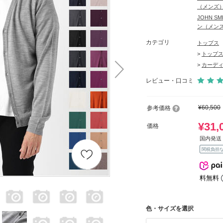
（メンズ
JOHN 
ン（メン
カテゴリ
トップス
>
トップ
>
カーデ
レビュー・口コミ
¥60,500
参考価格
¥31,
価格
国内発送 
関税負担
料無料
色・サイズを選択