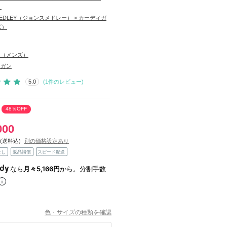
）
SMEDLEY（ジョンスメドレー） × カーディガ
ズ）
ス（メンズ）
ィガン
5.0
(
1
件のレビュー)
48％OFF
000
(送料込)
別の価格設定あり
なし
返品補償
スピード配送
なら
月々5,166円
から。分割手数
色・サイズの種類を確認