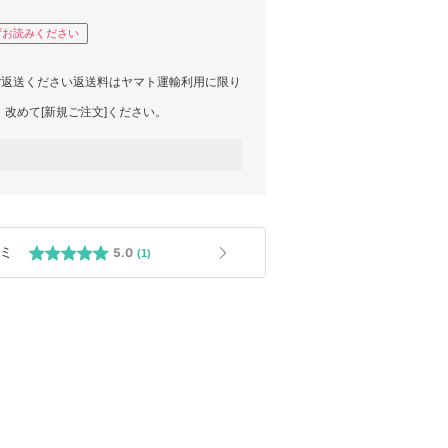
ずお読みください
ご返送ください返送料はヤマト運輸利用に限り
、改めて[新規ご注文]ください。
いた場合、お届けから30日以内にメールにて
内は当店負担の修理対応となります。(商品状
)
とができません。
】と記載している商品
スイムウェア/ヘアアクセサリー】※衛生面の観
ミ
5.0
(1)
/予約販売品】等
品
や匂い/タバコ/香水/等含む)
属品とは化粧箱/ブランドの袋/商品タグ/ハ
てです)
を貼って返送の場合(当店からお届けした段ボ
ール箱や紙袋をご用意の上ご返送ください)
ーズの歩きジワや色移り、使用感が出ている場
跡などが見受けられた場合、付属のビニール