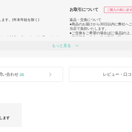
お取引について
ご購入の前に必
ます。(年末年始を除く)
返品・交換について
●商品のお届けから30日以内に弊社へ
当店で負担いたします。
●ご交換をご希望の場合は[ご返品]の上
く）を対象にラッピングを承っており
●商品不良、注文と違う商品が届いた
万が一、商品不良/注文と違う商品が届
もっと見る
・ラッピングあり (+200円)】をご選
ご連絡ください。
未使用に限り返品交換いたします。
移らせていただきますので、お届け先
ご使用済みの場合、お届けから90日以
るご要望の追加・変更は承ることがで
態/ご使用状況によっては有償となります
■以下の場合には返品・交換を承るこ
資材・手提げ紙袋）はご用意がござい
・商品紹介ページで【返品・交換不可
例:【訳あり商品】【アンダーウェア/
問い合わせ
レビュー・口コ
(2)
異なる場合がございます。
点から【腕時計】【受注生産/取り寄せ
確保)は行っておりません。
■お届け時と状態が異なる場合
の有無を確認いたします。
・お直し/クリーニング (洗濯) された商
イムラグによりご注文後でも
・商品を汚された場合(髪の毛/ペットの毛
願いいたします。
・商品タグを切り離された場合
ご返金されます。
・付属品を破損または紛失された場合(付
ンガーなどお届け時に付いていたモノ全
・ブランドの箱や付属の袋に直接伝票
ールや紙袋を破棄された場合は、段ボ
・ご試着による皺が目立つ場合(シュ
します
合を含む)
■当店で返品・交換不可と判断した場合
例：保管や梱包状態により復旧困難な