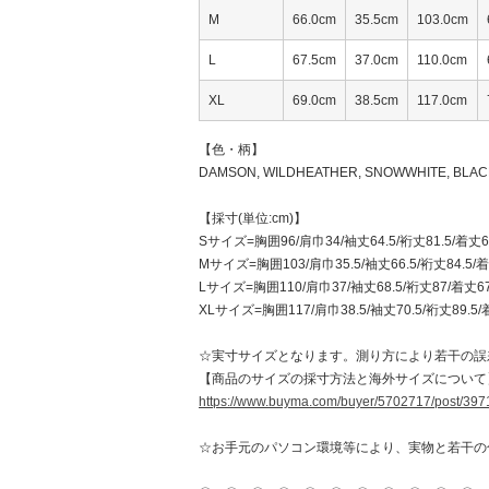
M
66.0cm
35.5cm
103.0cm
L
67.5cm
37.0cm
110.0cm
XL
69.0cm
38.5cm
117.0cm
【色・柄】
DAMSON, WILDHEATHER, SNOWWHITE, BLACK
【採寸(単位:cm)】
Sサイズ=胸囲96/肩巾34/袖丈64.5/裄丈81.5/着丈6
Mサイズ=胸囲103/肩巾35.5/袖丈66.5/裄丈84.5/
Lサイズ=胸囲110/肩巾37/袖丈68.5/裄丈87/着丈67
XLサイズ=胸囲117/肩巾38.5/袖丈70.5/裄丈89.5/
☆実寸サイズとなります。測り方により若干の誤
【商品のサイズの採寸方法と海外サイズについて
https://www.buyma.com/buyer/5702717/post/39
☆お手元のパソコン環境等により、実物と若干の