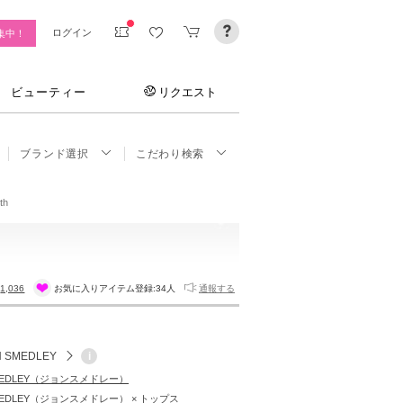
ログイン
集中！
ビューティー
リクエスト
ブランド選択
こだわり検索
th
:
1,036
お気に入りアイテム登録:
34人
通報する
N SMEDLEY
i
SMEDLEY（ジョンスメドレー）
MEDLEY（ジョンスメドレー） × トップス