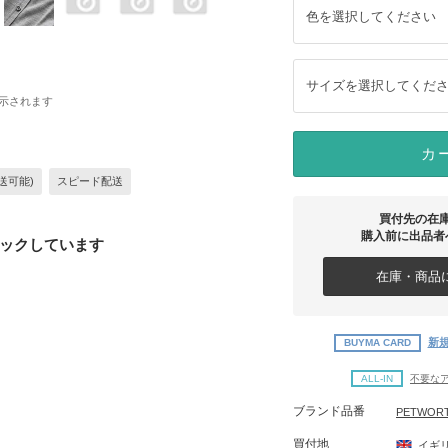
色を選択してください
サイズを選択してくだ
示されます
カ
送可能)
スピード配送
買付先の在
購入前に出品者
ックしています
在庫・商品に
新規
BUYMA CARD
ALL-IN
不要な
ブランド品番
PETWORT
買付地
イギ