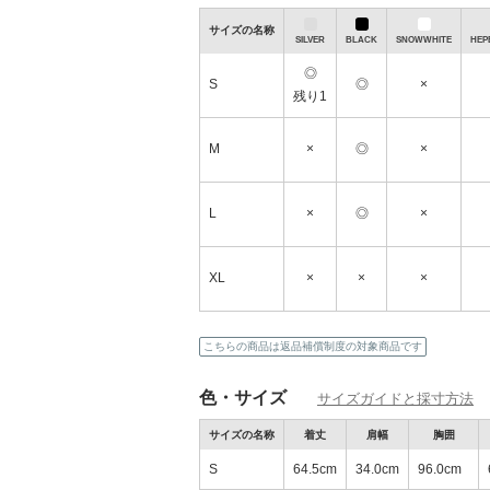
サイズの名称
SILVER
BLACK
SNOWWHITE
HEP
◎
S
◎
×
残り1
M
×
◎
×
＼タイムセール開催中！／人気ブランドアイ
お得に☆彡
L
×
◎
×
XL
×
×
×
こちらの商品は返品補償制度の対象商品です
色・サイズ
サイズガイドと採寸方法
サイズの名称
着丈
肩幅
胸囲
S
64.5cm
34.0cm
96.0cm