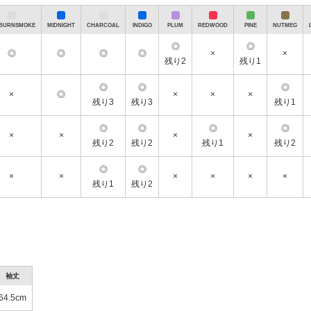
に入れず乱雑な状態(畳まれない状態)
■返品先住所
BURNSMOKE
MIDNIGHT
CHARCOAL
INDIGO
PLUM
REDWOOD
PINE
NUTMEG
〒370-0535
群馬県邑楽郡大泉町寄木戸157
◎
◎
株式会社モダンブルー返品担当宛
◎
◎
◎
◎
×
×
TEL:0120-46-1122
残り2
残り1
◎
◎
◎
×
◎
×
×
×
テムが
＼タイムセール開催中！／人気ブランドアイテムが
最大20％
残り3
残り3
残り1
お得に☆彡
◎
◎
◎
◎
×
×
×
×
残り2
残り2
残り1
残り2
◎
◎
×
×
×
×
×
×
残り1
残り2
袖丈
64.5cm