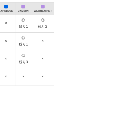
で返送された場合など
LAPISBLUE
DAMSON
WILDHEATHER
◎
◎
×
残り1
残り2
◎
×
×
オフのタイムセールが開催中☆彡
残り1
◎
×
×
残り3
×
×
×