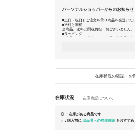
パーソナルショッパーからのお知らせ
■土日・祝日もご注文を承り商品を発送いたし
■送料と関税
全商品、送料と関税負担一切ございません。
■ラッピング
全商品（バッグ等大きめの商品一部商品は除
ます。
ご希望の際は購入時の【ヤマト運輸 - 宅急便
択ください。
ご精算確認後、在庫確保や商品発送の準備に
や日時指定の変更、ラッピングや商品に関す
きない場合がございます。
※ブランドのラッピング資材（リボン・包装
ません。
在庫状況の確認・お
※資材の在庫状況により掲載のイメージとは
■ご入金前は仮のご注文状態の為、在庫確認(
ご入金後にご注文確定となりお客様分の在庫
尚、他店舗でも販売を行っておりますためタ
在庫状況
欠品となる場合がございます。予めご了承お
在庫表記について
※ご注文後の欠品の場合でもBUYMA様より
◎ ：在庫がある商品です
○ ：購入前に
出品者への在庫確認
をおすすめ