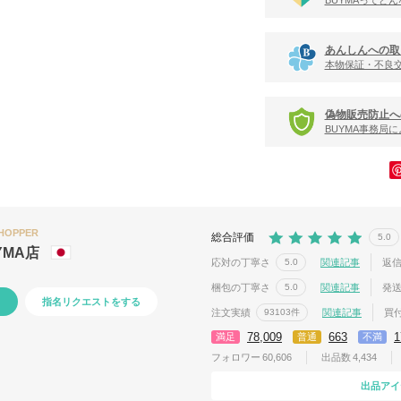
BUYMAってど
あんしんへの取
本物保証・不良
偽物販売防止へ
BUYMA事務局
SHOPPER
総合評価
5.0
YMA店
応対の丁寧さ
関連記事
返
5.0
梱包の丁寧さ
関連記事
発
5.0
指名リクエストをする
注文実績
関連記事
買
93103件
78,009
663
1
満足
普通
不満
フォロワー
60,606
出品数
4,434
出品アイ