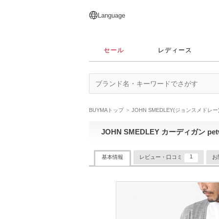
English
日本語
简体中文
繁體中文
Language
セール
レディース
BUYMAトップ
JOHN SMEDLEY(ジョンスメドレー
JOHN SMEDLEY カーディガン petw
1
基本情報
レビュー・口コミ
お