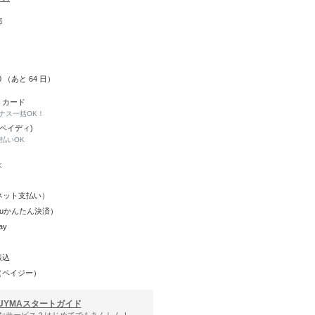
都
10 （あと
64
日）
トカード
ナス一括OK！
(ペイディ)
と払いOK
K
Y（ネット支払い）
（auかんたん決済）
ay
振込
（ペイジー）
UYMAスタートガイド