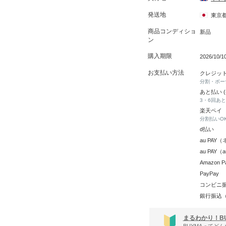
発送地
東京
商品コンディショ
新品
ン
購入期限
2026/10/
お支払い方法
クレジッ
分割・ボー
あと払い 
3・6回あ
楽天ペイ
分割払いO
d払い
au PA
au PAY
Amazon P
PayPay
コンビニ
銀行振込
まるわかり！B