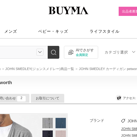
出品者募
メンズ
ベビー・キッズ
ライフスタイル
AIでさがす
カテゴリ選択
会員限定
)
JOHN SMEDLEY(ジョンスメドレー)商品一覧
JOHN SMEDLEY カーディガン petwor
orth
2
アクセス
問い合わせ
お取引について
ブランド
JOH
JOHN 
JOHN S