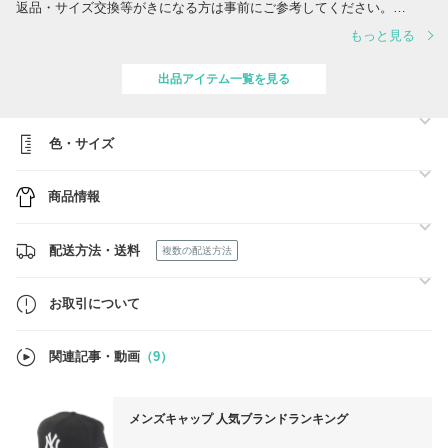
返品・サイズ交換等がきになる方は事前にご参考してください。
https://qa.buyma.com/category/buy/hosho/
もっと見る
「物流関連お知らせ」
出品アイテム一覧を見る
JM Luxuryは「追跡あり」安全発送にて対応しております。 少しでも早
く商品をお届けできるよう取り組んでまいりますので、何卒、ご理解と
ご協力を賜りますよう宜しくお願い申し上げます。
大変申し訳ございません。
色・サイズ
JM Luxury 全支店 一同
商品情報
配送方法・送料
複数の配送方法
お取引について
関連記事・動画
（9）
メンズキャップ 人気ブランドランキング