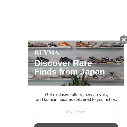
友だちに追加して
BUYMA会員だけの
お得な情報をGET!
ポイント還元サービス
ページトップへ
BUYMAスタートガイド
安心への取り組み
ガイド・お問い合わせ
かんたん購入ガイド
BUYMA偽物販売防止の取り組み
BUYMA CARD
利用規約
プライバシー
特定商取引法に関する表記
お客様情報の外部送信について
脆弱性報告
お知らせ(PCサイト)