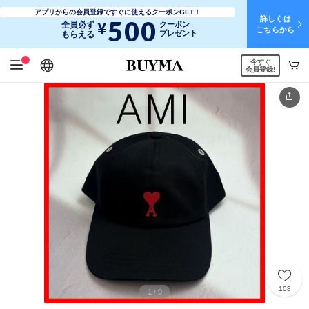
アプリからの会員登録ですぐに使えるクーポンGET！
詳しくは
500
¥
全員必ず
クーポン
こちらから
プレゼント
もらえる
今すぐ
日本語
English
简体中文
繁體中文
会員登録!
108
1
9
/