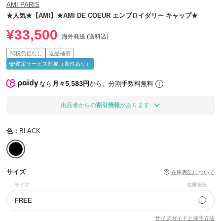
AMI PARIS
★人気★【AMI】★AMI DE COEUR エンブロイダリー キャップ★
¥33,500
海外発送 (送料込)
関税負担なし
返品補償
鑑定サービス対象（条件あり）
なら
月々5,583円
から。分割手数料無料
出品者からの
割引情報
があります
色：
BLACK
サイズ
在庫表記について
サイズ
在庫状況
◯
FREE
サイズガイドと採寸方法