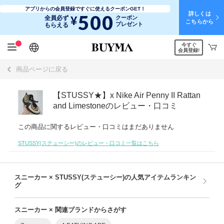
アプリからの会員登録ですぐに使えるクーポンGET！
詳しくは
500
¥
全員必ず
クーポン
こちらから
プレゼント
もらえる
今すぐ
日本語
English
简体中文
繁體中文
会員登録!
商品ページに戻る
【STUSSY★】x Nike Air Penny II Rattan
and Limestoneのレビュー・口コミ
この商品に関するレビュー・口コミはまだありません
STUSSY(ステューシー)のレビュー・口コミ一覧はこちら
スニーカー × STUSSY(ステューシー)の人気アイテムランキン
グ
スニーカー × 関連ブランドからさがす