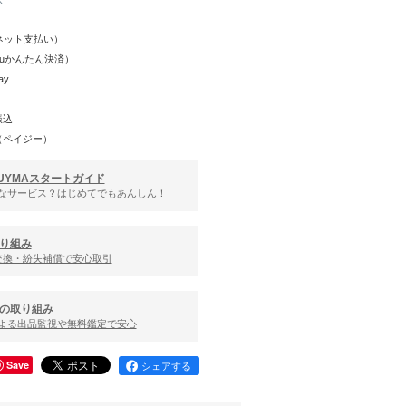
K
Y（ネット支払い）
（auかんたん決済）
ay
振込
（ペイジー）
UYMAスタートガイド
んなサービス？はじめてでもあんしん！
り組み
交換・紛失補償で安心取引
の取り組み
による出品監視や無料鑑定で安心
Save
シェアする