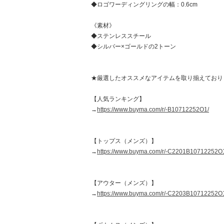
◆ロゴワーディングリングの幅：0.6cm
《素材》
◆ステンレススチール
◆シルバー×ゴールドの2トーン
★厳選したオススメなアイテムを取り揃えており
【人気ランキング】
→
https://www.buyma.com/r/-B10712252O1/
【トップス（メンズ）】
→
https://www.buyma.com/r/-C2201B10712252O
【アウター（メンズ）】
→
https://www.buyma.com/r/-C2203B10712252O