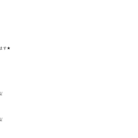
ます★
1/
1/