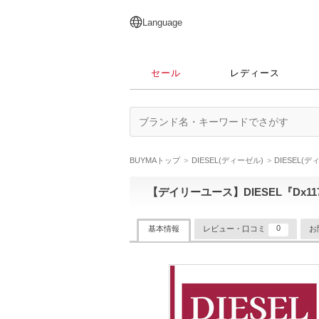
English
日本語
简体中文
繁體中文
Language
セール
レディース
BUYMAトップ
DIESEL(ディーゼル)
DIESEL(
【デイリーユース】DIESEL『Dx11
0
基本情報
レビュー・口コミ
お