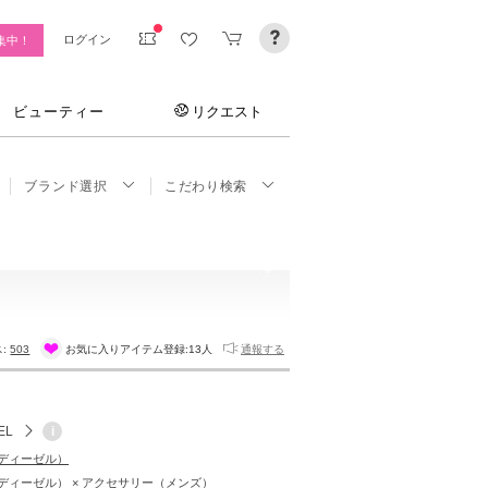
ログイン
集中！
ビューティー
リクエスト
ブランド選択
こだわり検索
ス:
503
お気に入りアイテム登録:
13人
通報する
EL
i
L（ディーゼル）
L（ディーゼル） × アクセサリー（メンズ）