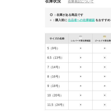
在庫状況
在庫表記について
※ご注文前に必ず在庫確認をお願いします。
※【お取引きについて】をご覧になってから
◎ ：在庫がある商品です
お探しの商品がございましたら、お気軽にお
○ ：購入前に
出品者への在庫確認
をおすすめ
サイズの名称
シルバー※要在庫確認
ゴールド※要在庫
5（9号）
×
×
6.5（13号）
×
×
7（14号）
×
×
8（16号）
×
×
有料ギフトラッピングが無料！大切な贈り物
9（18号）
×
×
10（20号）
×
×
11.5（24号）
×
×