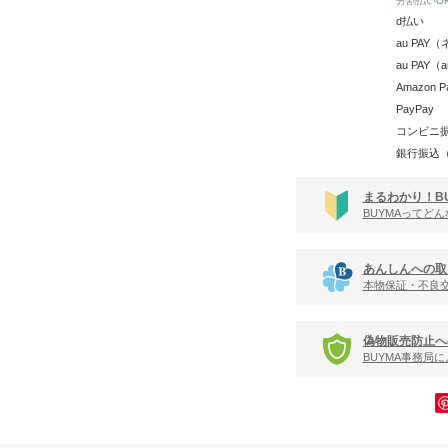
分割払いO
d払い
au PA
au PAY
Amazon P
PayPay
コンビニ
銀行振込
まるわかり！B
BUYMAってど
あんしんへの取
本物保証・不良
偽物販売防止へ
BUYMA事務局