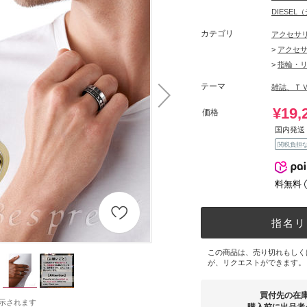
DIESE
カテゴリ
アクセサ
>
アクセ
>
指輪・
テーマ
雑誌、Ｔ
¥19,
価格
国内発送 
関税負担
料無料
指名リ
この商品は、売り切れもしく
が、リクエストができます。
買付先の在
示されます