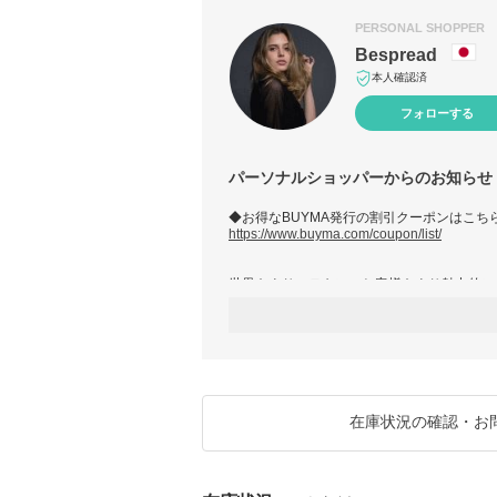
PERSONAL SHOPPER
Bespread
本人確認済
フォローする
パーソナルショッパーからのお知らせ
◆お得なBUYMA発行の割引クーポンはこち
https://www.buyma.com/coupon/list/
世界をよりステキに。お客様をより魅力的に
多くのショッパー様の中から、当店をご覧に
います。
★『１００％本物』
当店が取り扱う商品は全てブランド直営店又
す。偽物はございませんので、ご安心くださ
在庫状況の確認・お
★『送料込み』
全品、送料込みの価格となっております。
迅速かつ真心込めて梱包し、送らせていただ