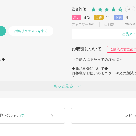
総合評価
4.8
873
11
4
満足
普通
不満
フォロワー
996
出品数
2022/
指名リクエストをする
出品アイ
お取引について
ご購入の前に必
ら◆
～ご購入にあたっての注意点～
◆商品画像について◆
お客様がお使いのモニターや光の加減
。
ます。
また、掲載画像はあくまで参考画像で
もっと見る
更が入り、画像とは異なってしまう場
なっていただきましてありがとうござ
◆在庫について◆
買付は、ご注文後に行います。
ご注文前に、『お問い合わせ』にて在
は正規品取扱店から買い付けておりま
もし在庫確認なしでご購入された場合
い。
うことがあります。
問い合わせ
レビ
(0)
◆関税◆
海外からの発送は『関税』という税金
きます。
万一、関税がかかった場合には、BUY