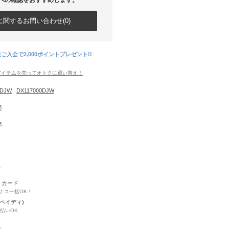
への確認をおすすめします。
関するお問い合わせ(0)
ご入会で2,000ポイントプレゼント!!
アイテムを売ってオトクに買い替え！
0DJW
DX117000DJW
都
都
1
トカード
ナス一括OK！
(ペイディ)
と払いOK