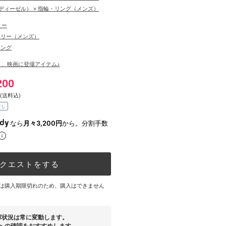
L（ディーゼル） × 指輪・リング（メンズ）
リー
サリー（メンズ）
リング
Ｖ、映画に登場アイテム♪
200
(送料込)
なし
なら
月々3,200円
から。分割手数
クエストをする
は購入期限切れのため、購入はできません
庫状況は常に変動します。