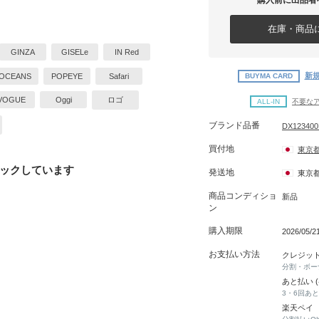
購入前に出品者
在庫・商品に
GINZA
GISELe
IN Red
新規
OCEANS
POPEYE
Safari
BUYMA CARD
VOGUE
Oggi
ロゴ
ALL-IN
不要な
ブランド品番
DX12340
買付地
東京
ックしています
発送地
東京
商品コンディショ
新品
ン
購入期限
2026/05/2
お支払い方法
クレジッ
分割・ボー
あと払い 
3・6回あ
楽天ペイ