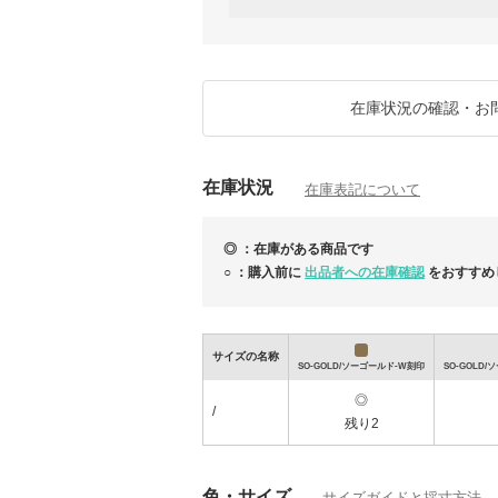
●お届け日時
営業日の13時までにご注文(決済完了済)で
除く
13時以降のご注文(決済完了済)については
●在庫のお問い合わせ
在庫状況の確認・お
買付済の商品のみを販売しており手元に在庫
ご注文確定後にお客様用の在庫確保を行いま
注文下さい。
※尚、システム上、他サイトでも販売してい
在庫状況
となる場合がございます事ご了承下さい。
在庫表記について
●古物商表記項目
氏名又は名称 株式会社マークス&ラン
◎ ：在庫がある商品です
許可公安委員会名 大阪府公安委員会
許可証番号 第62107R051254号
○ ：購入前に
出品者への在庫確認
をおすすめ
●営業時間について
日本時間■10:00～17:00（土・日・祝除く）
サイズの名称
SO-GOLD/ソーゴールド-W刻印
SO-GOLD
◎
/
残り2
ゴールデンウィーク アイテム特集
色・サイズ
サイズガイドと採寸方法