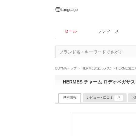
English
日本語
简体中文
繁體中文
Language
セール
レディース
BUYMAトップ
HERMES(エルメス)
HERMES(
HERMES チャーム ロデオペガサス タ
0
基本情報
レビュー・口コミ
お