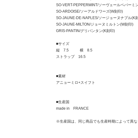
SO-VERT-PEPPERMINT/ソーヴェールペパーミ
SO-ARDOISE/ソーアルドワーズ(W刻印)
SO-JAUNE-DE-NAPLES/ソージョーヌナプル(K
SO-JAUNE-MILTON/ジョーヌミルトン(W刻印)
GRIS-PANTIN/グリパンタン(K刻印)
■サイズ
縦 7.5 横 8.5
ストラップ 16.5
■素材
アニョーミロ+スイフト
■生産国
made in FRANCE
※生産国は、同じ商品でも生産時期によって異な