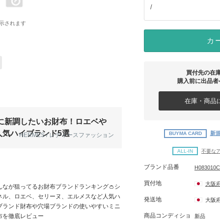
/
示されます
カ
買付先の在
購入前に出品者
在庫・商品に
日に新調したいお財布！ロエベや
人気ハイブランド5選
新規
BUYMA CARD
HERMES / レディースファッション
ALL-IN
不要な
ブランド品番
H083010
買付地
大阪
んなが狙ってるお財布ブランドランキング👛シ
ネル、ロエベ、セリーヌ、エルメスなど人気ハ
発送地
大阪
ブランド財布や穴場ブランドの使いやすいミニ
商品コンディショ
布を徹底レビュー
新品