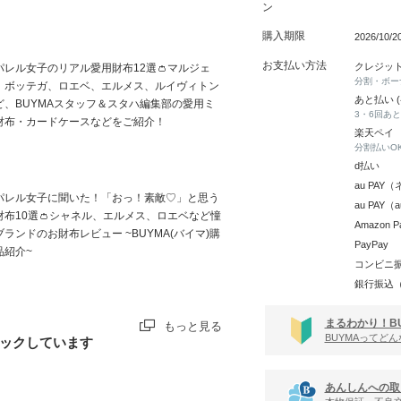
ン
購入期限
2026/10/
お支払い方法
クレジッ
パレル女子のリアル愛用財布12選👛マルジェ
分割・ボー
、ボッテガ、ロエベ、エルメス、ルイヴィトン
あと払い 
ど、BUYMAスタッフ＆スタハ編集部の愛用ミ
3・6回あ
財布・カードケースなどをご紹介！
楽天ペイ
分割払いO
d払い
au PA
パレル女子に聞いた！「おっ！素敵♡」と思う
au PAY
財布10選👛シャネル、エルメス、ロエベなど憧
Amazon P
ブランドのお財布レビュー ~BUYMA(バイマ)購
PayPay
品紹介~
コンビニ
銀行振込
まるわかり！B
もっと見る
BUYMAってど
ックしています
あんしんへの取