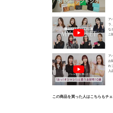
ア
ラ
な
ニ
ア
お
れ
入
この商品を買った人はこちらもチェ