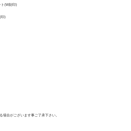
ント(W刻印)
刻印)
る場合がございます事ご了承下さい。