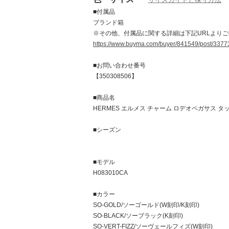
■付属品
ブランド箱
※その他、付属品に関する詳細は下記URLより
https://www.buyma.com/buyer/841549/post/3377
■お問い合わせ番号
【350308506】
■商品名
HERMES エルメス チャーム ロデオペガサス タッチ
■シーズン
■モデル
H083010CA
■カラー
SO-GOLD/ソーゴールド(W刻印/K刻印)
SO-BLACK/ソーブラック(K刻印)
SO-VERT-FIZZ/ソーヴェールフィズ(W刻印)