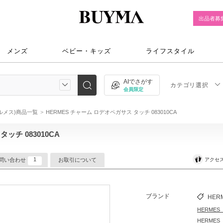
出品者募
メンズ
ベビー・キッズ
ライフスタイル
AIでさがす
カテゴリ選択
会員限定
エルメス)商品一覧
HERMES チャーム ロデオペガサス タッチ 083010CA
ッチ 083010CA
1
アクセ
問い合わせ
お取引について
ブランド
HER
HERME
HERME