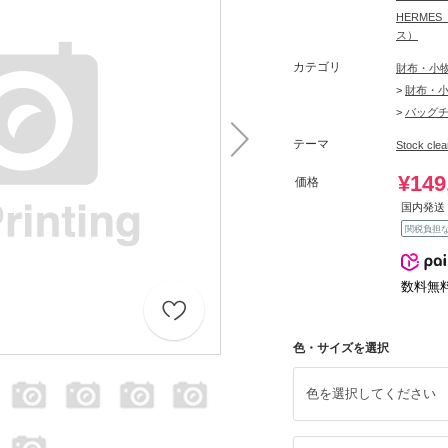
HERME
ス）
カテゴリ
財布・小
>
財布・
>
バッグ
テーマ
Stock c
¥149
価格
国内発送 
関税負担
数料無
色・サイズを選択
色を選択してください