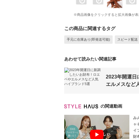
※商品画像をクリックすると拡大画像が表
この商品に関連するタグ
手元に在庫あり(即発送可能)
スピード配送
あわせて読みたい関連記事
2023年開運
エルメスなど
の関連動画
み
ャ
イ
財