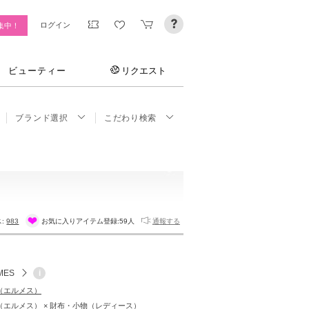
ログイン
集中！
ビューティー
リクエスト
ブランド選択
こだわり検索
ス:
983
お気に入りアイテム登録:
59人
通報する
MES
i
S（エルメス）
S（エルメス） × 財布・小物（レディース）