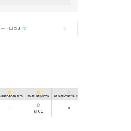
9/post/349424.html
内にキャンセルとなった場合、クーポンやポ
されます。
やお客様ご都合のキャンセルについて、ポイ
ュー・口コミ
(0)
ほつれ・後始末の粗さ・製造段階での小さな
イズ仕上がりの差異などが見受けられる場合
ド（保証書）は入荷時より付属していないこ
や製造段階により商品の細かな仕様や保存
場合がございますことご了承ください。
環境に配慮し、なるべくゴミがでないように
化を進めており、小さな梱包物については簡
前の最終検品や梱包作業自体は全て自社内の
おりますのでご安心ください。簡易包装に何
-JAUNE-DE-NAPLES
SO-JAUNE-MILTON
GRIS-PANTIN/グリパンタン
申し上げます。
◎
×
×
残り1
える「ファースト CHANEL」