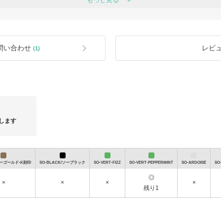
■返品・交換について
最短翌日着※一部地域・お取り寄せ商品を
→
https://www.buyma.com/buyer/84154
■ポイントについて
翌営業日の対応とさせていただきます。
ポイントを使用したご注文が有効期限
イントは未使用の状態に自動的に返還
有効期限以降の欠品によるキャンセル
問い合わせ
レビ
(1)
がございます。
ントの返還や延長はされません。
すので、在庫確認のお問合せ無しでご
■海外インポート商品に関して
る為タイムラグによりご注文後に欠品
海外インポート商品は国産品と比べ、
汚れ・ シワやキズ、接着剤の漏れ・サ
がございます。
並行輸入品の特性上ギャランティカー
とが多く、箱にキズ、汚れ、入荷時期
袋・ケース等の付属品が写真と異なる
します
■簡易包装でのお届けについて
当店では無駄な梱包材を減らすことで
心がけております。配送梱包材の簡易
易包装にてお届けしております。出荷
専任スタッフが、責任をもって行って
/ソーゴールド-K刻印
SO-BLACK/ソーブラック
SO-VERT-FIZZ
SO-VERT-PEPPERMINT
SO-ARDOISE
SO
卒ご理解ご協力を賜りますようお願い
◎
×
×
×
×
残り1
【先行販売決定！】ティファニーアイウェア
５万円で叶