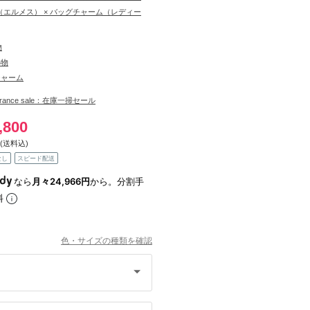
S（エルメス） × バッグチャーム（レディー
物
小物
チャーム
learance sale：在庫一掃セール
,800
(送料込)
なし
スピード配送
なら
月々24,966円
から。分割手
料
色・サイズの種類を確認