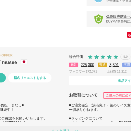
本物保証・不良
偽物販売防止へ
BUYMA事務局
SHOPPER
総合評価
5.0
T musee
225,300
3,391
満足
普通
不満
フォロワー
172,371
出品数
11,212
指名リクエストをする
出品アイ
お取引について
ご購入の前に必
料負担一切なし■
■ご注文確定（決済完了）後のサイズ
】継続中！
一切承りかねます。
のご確認をお願いいたします。
■ラッピングについて
ost/337736.html
→
https://www.buyma.com/item/50428
もっと見る