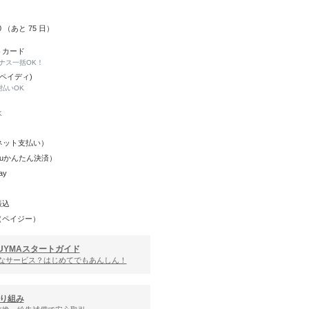
20 （あと
75
日）
トカード
ナス一括OK！
(ペイディ)
と払いOK
K
Y（ネット支払い）
（auかんたん決済）
ay
振込
（ペイジー）
UYMAスタートガイド
んなサービス？はじめてでもあんしん！
り組み