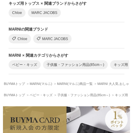
キッズ用トップス × 関連ブランドからさがす
Chloe
MARC JACOBS
MARNIの関連ブランド
Chloe
MARC JACOBS
MARNI × 関連カテゴリからさがす
ベビー・キッズ
子供服・ファッション用品(85cm～)
キッズ用ト
BUYMAトップ
MARNI(マルニ)
MARNI(マルニ)商品一覧
MARNI 大人気 おしゃれ
BUYMAトップ
ベビー・キッズ
子供服・ファッション用品(85cm～)
キッズ用ト