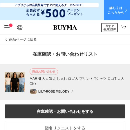
アプリからの会員登録ですぐに使えるクーポンGET！
詳しくは
500
¥
全員必ず
クーポン
こちらから
プレゼント
もらえる
今すぐ
日本語
English
简体中文
繁體中文
会員登録!
商品ページに戻る
在庫確認・お問い合わせリスト
商品お問い合わせ
MARNI 大人気 おしゃれ ロゴ入 プリント Tシャツ ロゴT 大人
OK♪
LILY-ROSE MELODY
在庫確認・お問い合わせをする
指名リクエストをする