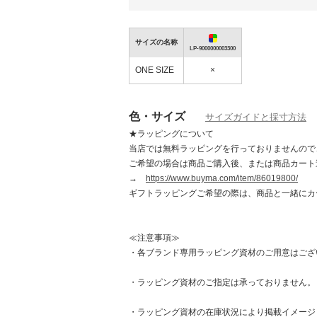
サイズの名称
【最大1,000円OFFクーポン発行中】T
NEW
LP-9000000003300
SALE本日終了！
ONE SIZE
×
色・サイズ
サイズガイドと採寸方法
★ラッピングについて
当店では無料ラッピングを行っておりませんので
ご希望の場合は商品ご購入後、または商品カート
→
https://www.buyma.com/item/86019800/
ギフトラッピングご希望の際は、商品と一緒にカ
≪注意事項≫
・各ブランド専用ラッピング資材のご用意はござ
・ラッピング資材のご指定は承っておりません。
・ラッピング資材の在庫状況により掲載イメージ