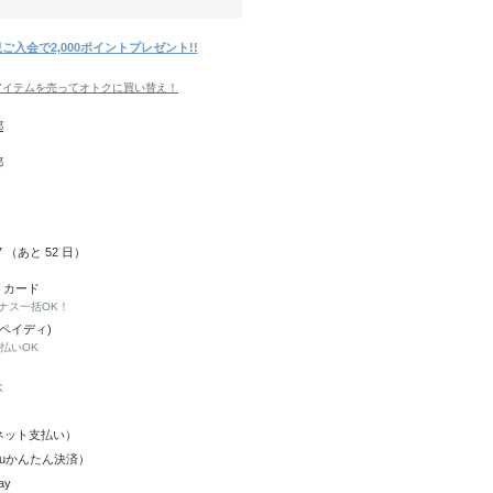
ご入会で2,000ポイントプレゼント!!
アイテムを売ってオトクに買い替え！
都
都
27 （あと
52
日）
トカード
ナス一括OK！
(ペイディ)
と払いOK
K
Y（ネット支払い）
（auかんたん決済）
ay