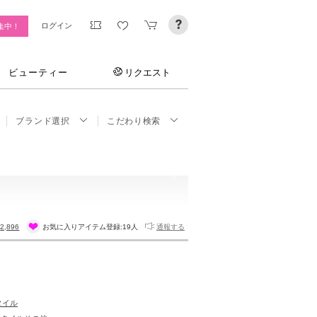
ログイン
集中！
ビューティー
リクエスト
ブランド選択
こだわり検索
:
2,896
お気に入りアイテム登録:
19人
通報する
タイル