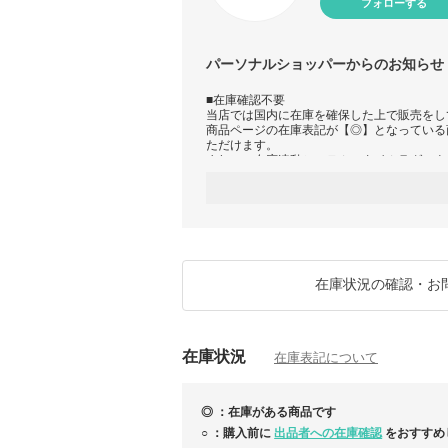
フォローする
パーソナルショッパーからのお知らせ
■在庫確認不要
当店では国内に在庫を確保した上で販売をし
商品ページの在庫表記が【◎】となっている
ただけます。
まれに、在庫連動システムのタイムラグによ
ございます。その場合は、当店からキャンセ
されます。
■商品の付属品及び製品の仕様変更について
当店では海外から直接仕入れを行っている関
ンドショッパー等の付属はございません。
付属がある場合は、商品ページに画像を掲載
在庫状況の確認・お
※メーカー側にて、不定期に付属品等が仕様
財布などのオリジナルボックス、生地や金具
と異なる場合がございます。
※並行輸入商品は、商品管理上タグなどのバ
在庫状況
られて輸入されるものが一部ございます。
在庫表記について
予めご了承のほどお願い申し上げます。
◎ ：在庫がある商品です
○ ：購入前に
出品者への在庫確認
をおすすめ