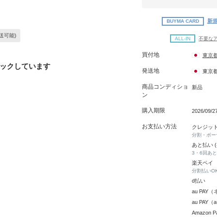
新規
BUYMA CARD
送可能)
ALL-IN
不要な
買付地
東京
ックしています
発送地
東京
商品コンディショ
新品
ン
購入期限
2026/09/
お支払い方法
クレジッ
分割・ボー
あと払い 
3・6回あ
楽天ペイ
分割払いO
d払い
au PA
au PAY
Amazon P