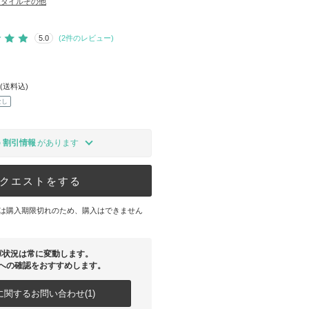
スタイルその他
5.0
(
2
件のレビュー)
(送料込)
なし
の
割引情報
があります
クエストをする
は購入期限切れのため、購入はできません
庫状況は常に変動します。
への確認をおすすめします。
関するお問い合わせ(1)