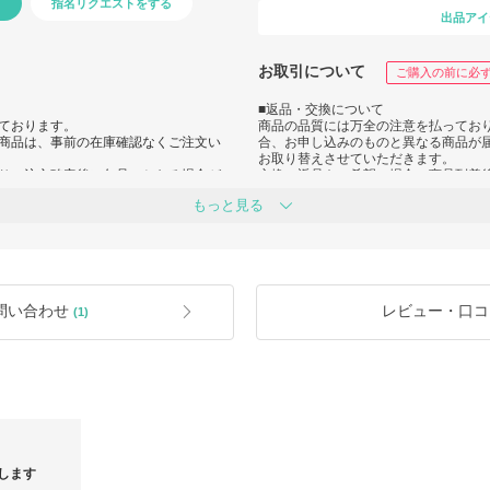
指名リクエストをする
出品アイ
お取引について
ご購入の前に必
■返品・交換について
ております。
商品の品質には万全の注意を払ってお
商品は、事前の在庫確認なくご注文い
合、お申し込みのものと異なる商品が
お取り替えさせていただきます。
り、注文確定後に欠品のとなる場合が
交換・返品をご希望の場合、商品到着
ルのご連絡後、BUYMAより全額が返金
絡の上、ご返送ください。
もっと見る
これを超過した場合は交換・返品を承
商品到着後は速やかにご注文商品のご確
お願いいたします。
係上、基本的に保存箱や保存袋、ブラ
お客様のご都合上の返品につきまして
しております。
ます。
ご了承ください。
問い合わせ
レビュー・口コ
(1)
変更される場合がございます。
、ファスナー形状等が実際の商品画像
以下の商品はご返品や交換をお断りし
・返品不可の記載がある商品
ーコード部分や品番を海外にて切り取
・タグや付属品の取り外しをはじめ、
・説明書や付属品等の同梱物のいずれ
品
・一度でもご使用及びご着用になった
・お客様の責任でキズや汚れ、折り皺
・商品の配達完了日から8日以上経過
・そのほか弊社で不適切と判断される
します
・その他、お客様都合での返品はでき