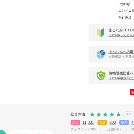
PayPay
コンビニ
銀行振込
まるわかり！B
BUYMAってど
あんしんへの取
本物保証・不良
偽物販売防止へ
BUYMA事務局
総合評価
5.0
11,331
200
4
満足
普通
不満
フォロワー
7,905
出品数
417
2