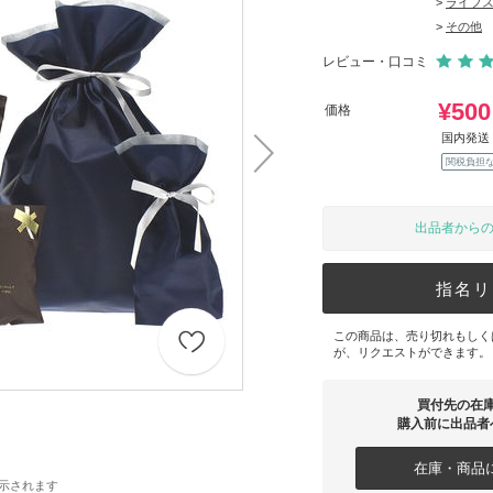
>
ライフ
>
その他
レビュー・口コミ
¥500
価格
国内発送 
関税負担
出品者から
指名リ
この商品は、売り切れもしく
が、リクエストができます。
買付先の在
購入前に出品者
在庫・商品に
示されます