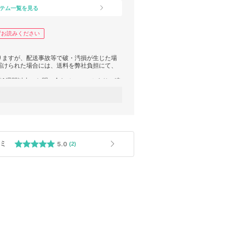
テム一覧を見る
ずお読みください
りますが、配送事故等で破・汚損が生じた場
届けられた場合には、送料を弊社負担にて、
後1週間以内にお問い合わせフォームよりご連
れません。
認(お品物の相違・キズ・汚れやサイズ等)を
は、送料はお客様のご負担とさせていただき
ミ
5.0
(2)
ております。
お届け時と状態の異なる商品
か１つでも破損・破棄または紛失している商
と判断される商品
などが生じた商品
している商品
商品
かねます。