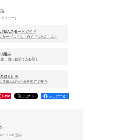
振込
（ペイジー）
UYMAスタートガイド
んなサービス？はじめてでもあんしん！
り組み
交換・紛失補償で安心取引
の取り組み
による出品監視や無料鑑定で安心
Save
シェアする
9
021/06/08 登録