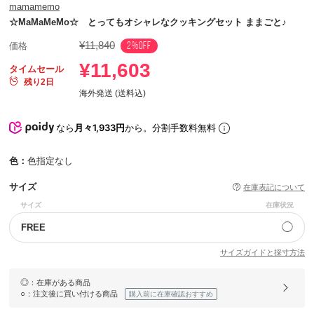
mamamemo
☆MaMaMeMo☆ とってもオシャレなクッキングセット ままごと♪
¥11,840
2%OFF
価格
¥11,603
タイムセール
残り2日
海外発送 (送料込)
なら
月々1,933円
から。分割手数料無料
色：
色指定なし
サイズ
在庫表記について
サイズ
在庫状況
◯
FREE
サイズガイドと採寸方法
◎
：在庫がある商品
○
：注文後に買い付ける商品
購入前に在庫確認おすすめ