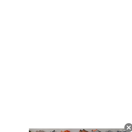
注文から7日以内に到着予定の商品
BUYMAの買取サービス
キャンペーン開催中
友だちに追加して
BUYMA会員だけの
お得な情報をGET!
ポイント還元サービス