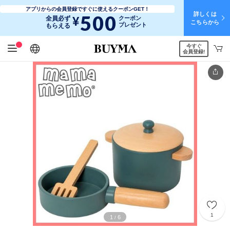
アプリからの会員登録ですぐに使えるクーポンGET！
詳しくは
500
¥
全員必ず
クーポン
こちらから
プレゼント
もらえる
今すぐ
日本語
English
简体中文
繁體中文
会員登録!
1
1
6
/