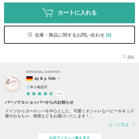
カートに入れる
在庫・商品に関するお問い合わせ
(0)
通報
PERSONAL SHOPPER
ay & y. lieb
本人確認済
4.8
パーソナルショッパーからのお知らせ
ドイツからヨーロッパを中心とした、可愛くオシャレなベビー＆キッズ
服やおもちゃ、雑貨などをお届けいたします！
日本では発売されていない物も多数ございます♪
もっと見る
一部レディースファッション、小物や雑貨も取り扱っており、今後もオ
ススメ商品をどんどんご紹介していければと思っております☆
出品アイテム一覧を見る