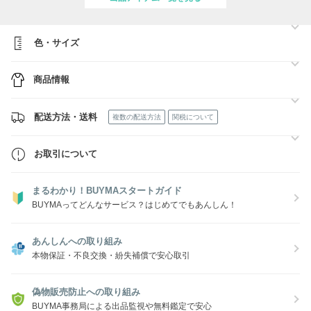
＊セール期間中＊
色・サイズ
セール期間中は在庫の変動が激しいため、在庫状況をお伝えした後すぐ
に変動する場合もございます。
店舗在庫がない場合はお取り寄せとなり、だいたい２～５日ほどお時間
商品情報
をいただきます。(ヨーロッパの土日祝日を含まず)
＊お取引＊
配送方法・送料
複数の配送方法
関税について
お取引に関することなどは誠意をもって対応するよう心掛けておりま
す。
お取引について
商品のご質問などは遠慮なくお送りください、迅速に対応させていただ
きます。
まるわかり！BUYMAスタートガイド
BUYMAってどんなサービス？はじめてでもあんしん！
あんしんへの取り組み
本物保証・不良交換・紛失補償で安心取引
偽物販売防止への取り組み
BUYMA事務局による出品監視や無料鑑定で安心