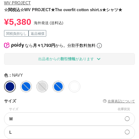
WV PROJECT
☆関税込☆WV PROJECT★The overfit cotton shirt.s★シャツ★
¥5,380
海外発送 (送料込)
関税負担なし
返品補償
なら
月々1,793円
から。分割手数料無料
出品者からの
割引情報
があります
色：
NAVY
サイズ
在庫表記について
サイズ
在庫状況
◯
M
◯
L