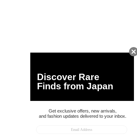
友だちに追加して
BUYMA会員だけの
お得な情報をGET!
ポイント還元サービス
ページトップへ
BUYMAスタートガイド
安心への取り組み
ガイド・お問い合わせ
かんたん購入ガイド
BUYMA偽物販売防止の取り組み
BUYMA CARD
利用規約
プライバシー
特定商取引法に関する表記
お客様情報の外部送信について