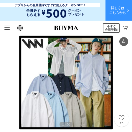
アプリからの会員登録ですぐに使えるクーポンGET！
詳しくは
500
¥
全員必ず
クーポン
こちらから
プレゼント
もらえる
今すぐ
日本語
English
简体中文
繁體中文
会員登録!
26
1
20
/