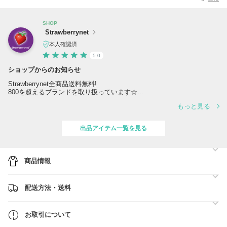
SHOP
Strawberrynet
本人確認済
5.0
ショップからのお知らせ
Strawberrynet全商品送料無料!
800を超えるブランドを取り扱っています☆
もっと見る
【イベント情報♥】
不定期タイムセール開催！
出品アイテム一覧を見る
【お知らせ】
地震の影響により、現地の運送会社の配送見合わせが続いており、熊本
県宛ての荷物の配送ができない状況となっております。
商品情報
熊本県宛ての新規ご注文の受付を一時停止し、既存のご注文はキャンセ
ルいたします。ご迷惑をおかけし申し訳ございません。
配送方法・送料
お取引について