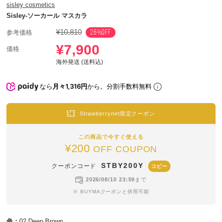
sisley cosmetics
Sisley-ソーカール マスカラ
¥10,810
26%OFF
参考価格
¥7,900
価格
海外発送 (送料込)
なら
月々1,316円
から。分割手数料無料
Strawberrynet限定クーポン
この商品で今すぐ使える
¥200
OFF COUPON
STBY200Y
クーポンコード
コピー
2026/08/10 23:59
まで
※ BUYMAクーポンと併用可能
色：
02 Deep Brown