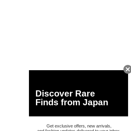
友だちに追加して
BUYMA会員だけの
お得な情報をGET!
ポイント還元サービス
ページトップへ
BUYMAスタートガイド
安心への取り組み
ガイド・お問い合わせ
かんたん購入ガイド
BUYMA偽物販売防止の取り組み
BUYMA CARD
利用規約
プライバシー