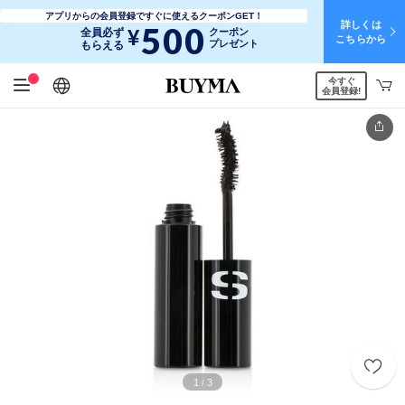
アプリからの会員登録ですぐに使えるクーポンGET！
詳しくは
500
¥
全員必ず
クーポン
こちらから
プレゼント
もらえる
今すぐ
日本語
English
简体中文
繁體中文
会員登録!
1
3
/